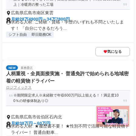
上｜冷暖房の整った工場
広島県広島市南区東雲
月給28万4900円～34万7800円
求める人材: ご経験・資格・学歴のいずれも不問といたしま
す！ 「自分にできるだろう...
シフト自由
即日勤務OK
気になる
NEW
業務委託
人柄重視・全員面接実施・ 普通免許で始められる地域密
着の軽貨物ドライバー
ロジフィックス
※期間限定求人※未経験で年収600万円以上狙える！！満足度10
0％の研修体制あり◎
広島県広島市佐伯区石内北
月給38万円～60万円
求める人材: ★履歴書不要！ ★性別不問で活躍可能な軽貨物ド
ライバー！ 普通自動車...