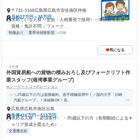
〒731-3168広島県広島市安佐南区伴南
月給27万円～30万円
求めている人材 ✨意欲・人柄重視で採用✨ ✅未経験者歓迎 ✅
資格・免許不問 ✅フォーク...
制服あり
業界未経験歓迎
+32個
気になる
正社員
外国貿易船への貨物の積みおろし及びフォークリフト作
業スタッフ(港湾事業グループ)
㈱シーゲートコーポレーション
＼25歳以下の方は面接確約、若手積極採用中！／国内大手「川崎
汽船グループ」！未経験OK！高...
広島県広島市南区出島
年俸416万円～513万円
求める人材: 〈必須条件〉 ・35歳以下の方（長期勤続によるキ
ャリア形成を図るため）...
交通費支給