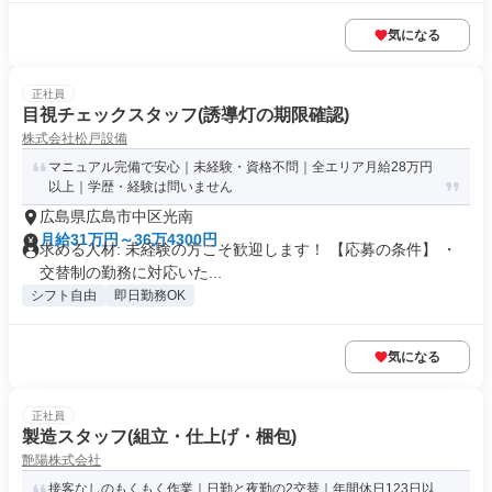
気になる
正社員
目視チェックスタッフ(誘導灯の期限確認)
株式会社松戸設備
マニュアル完備で安心｜未経験・資格不問｜全エリア月給28万円
以上｜学歴・経験は問いません
広島県広島市中区光南
月給31万円～36万4300円
求める人材: 未経験の方こそ歓迎します！ 【応募の条件】 ・
交替制の勤務に対応いた...
シフト自由
即日勤務OK
気になる
正社員
製造スタッフ(組立・仕上げ・梱包)
艶陽株式会社
接客なしのもくもく作業｜日勤と夜勤の2交替｜年間休日123日以