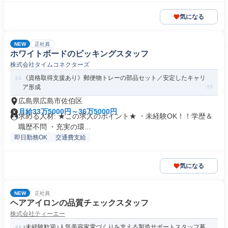
気になる
NEW
正社員
ホワイトボードのピッキングスタッフ
株式会社タイムコネクターズ
《資格取得支援あり》郵便物トレーの部品セット／安定したキャリ
ア形成
広島県広島市佐伯区
月給33万5000円～36万5000円
求める人材: ★この求人のポイント★ ・未経験OK！！学歴＆
職歴不問 ・充実の環...
即日勤務OK
交通費支給
気になる
NEW
正社員
ヘアアイロンの品質チェックスタッフ
株式会社ティーエー
♪未経験歓迎♪人気美容家電づくりを支える製造サポートスタッフ募