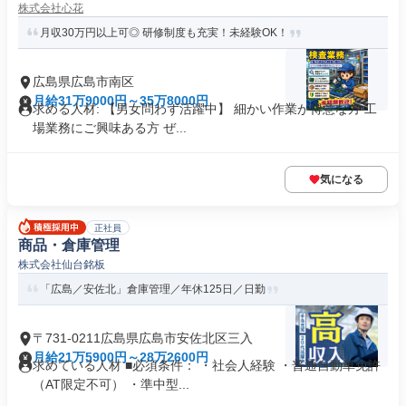
株式会社心花
月収30万円以上可◎ 研修制度も充実！未経験OK！
広島県広島市南区
月給31万9000円～35万8000円
求める人材: 【男女問わず活躍中】 細かい作業が得意な方 工
場業務にご興味ある方 ぜ...
気になる
正社員
商品・倉庫管理
株式会社仙台銘板
「広島／安佐北」倉庫管理／年休125日／日勤
〒731-0211広島県広島市安佐北区三入
月給21万5900円～28万2600円
求めている人材 ■必須条件： ・社会人経験 ・普通自動車免許
（AT限定不可） ・準中型...