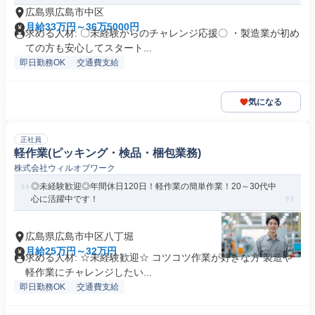
広島県広島市中区
月給33万円～36万5000円
求める人材: 〇未経験からのチャレンジ応援〇 ・製造業が初め
ての方も安心してスタート...
即日勤務OK
交通費支給
気になる
正社員
軽作業(ピッキング・検品・梱包業務)
株式会社ウィルオブワーク
◎未経験歓迎◎年間休日120日！軽作業の簡単作業！20～30代中
心に活躍中です！
広島県広島市中区八丁堀
月給25万円～32万円
求める人材: ☆未経験歓迎☆ コツコツ作業が好きな方 製造や
軽作業にチャレンジしたい...
即日勤務OK
交通費支給