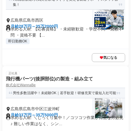
集！
広島県広島市西区
月給28万円～35万2000円
求める人材: 【応募資格】 ・未経験歓迎 ・学歴不問 ・経験不
問 ・資格不要 【...
即日勤務OK
気になる
正社員
飛行機パーツ(後胴部位)の製造・組み立て
株式会社WannaBe
男性多数活躍中！未経験OK｜若手歓迎！研修充実で最短入社可能
広島県広島市中区江波沖町
月給33万円～35万5000円
求める人材: ＼じっくり集中！／コツコツ作業が得意な方必見
♪ 難しい作業はなく、シン...