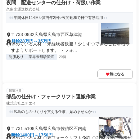
夜間 配送センターの仕分け・荷扱い作業
久留米運送株式会社
年間休日114日✨賞与年2回✨夜間勤務で日中有効活用
〒733-0832広島県広島市西区草津港
月給28万円～35万円
求めている人材 ・未経験者歓迎！少しずつできることを増や
すようサポートします。 ・フォ...
制服あり
業界未経験歓迎
+20個
気になる
派遣社員
部品の仕分け・フォークリフト運搬作業
株式会社ニチエイ
広島のものづくりを支える仕事、始めませんか
〒731-5108広島県広島市佐伯区石内南
時給1400円～1750円
求めている人材 ◇要フォークリフト免許 ◇22時以降の勤務が