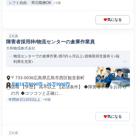
シフト自由
即日勤務OK
+1個
気になる
正社員
障害者採用枠/物流センターの倉庫作業員
大和物流株式会社
物流センターでの倉庫作業♪賞与5ヵ月以上♪資格取得支援有り♪福
利厚生充実♪
〒733-0036広島県広島市西区観音新町
月給19万8000円～26万3000円
資格 【学歴】 高卒以上 【必須条件】 ◆障害者手帳をお持ち
の方 ◆コツコツと正確に...
年間休日120日以上
+8個
気になる
正社員