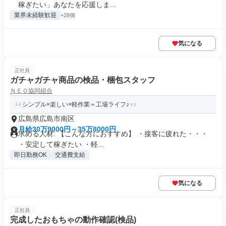
稼ぎたい」あなたを応援しま...
業界未経験歓迎
+28個
気になる
正社員
ガチャガチャ商品の検品・梱包スタッフ
ＮＥＯ協同組合
シンプル×楽しい×軽作業＝工場ライフ♪
広島県広島市南区
月給30万9000円～35万8000円
求める人材: 【こんな方におすすめ】 ・接客に疲れた・・・
・安定して稼ぎたい ・軽...
即日勤務OK
交通費支給
気になる
正社員
完成したおもちゃの動作確認(検品)