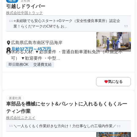
NEW
正社員
引越しドライバー
株式会社中国トラック
⭐未経験でも安心スタート⭐Gマーク（安全性優良事業所）認定企
業！らくだマークのCMでも お...
広島県広島市南区宇品海岸
月給32万円～45万円
求める人材: ▼必須要件 ・普通自動車運転免許（AT限定不
可） ▼歓迎要件 ・中型...
即日勤務OK
交通費支給
気になる
派遣社員
車部品を機械にセット&パレットに入れるもくもくルー
ティン作業
株式会社ニチエイ
＼一人もくもく作業好きな方向け！力仕事なしの工場内作業／