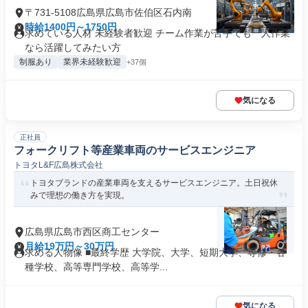
〒731-5108広島県広島市佐伯区石内南
時給1400円～1750円
求めている人材 未経験者歓迎 チーム作業が苦手でも一人作業
なら活躍してみたい方
制服あり
業界未経験歓迎
+37個
気になる
正社員
フォークリフト等産業車両のサービスエンジニア
トヨタL&F広島株式会社
トヨタブランドの産業車両を支えるサービスエンジニア。土日祝休
みで理想の働き方を実現。
広島県広島市西区商工センター
月給19万円～30万円
求める人物像 ■最終学歴 大学院、大学、短期大学、専修・各
種学校、高等専門学校、高等学...
気になる