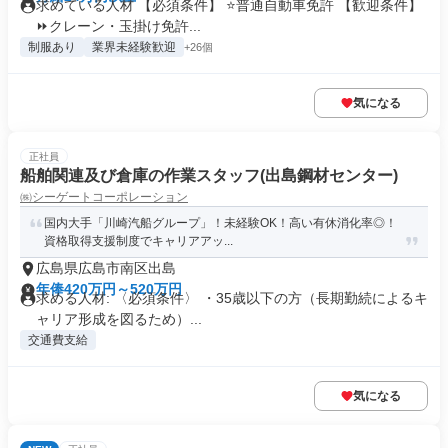
求めている人材 【必須条件】 ⭐普通自動車免許 【歓迎条件】
⏩クレーン・玉掛け免許...
制服あり
業界未経験歓迎
+26個
気になる
正社員
船舶関連及び倉庫の作業スタッフ(出島鋼材センター)
㈱シーゲートコーポレーション
国内大手「川崎汽船グループ」！未経験OK！高い有休消化率◎！
資格取得支援制度でキャリアアッ...
広島県広島市南区出島
年俸420万円～520万円
求める人材: 〈必須条件〉 ・35歳以下の方（長期勤続によるキ
ャリア形成を図るため）...
交通費支給
気になる