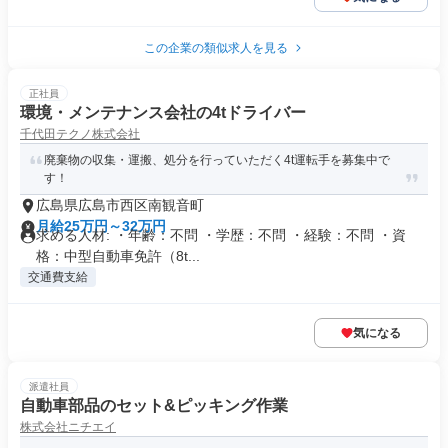
この企業の類似求人を見る
正社員
環境・メンテナンス会社の4tドライバー
千代田テクノ株式会社
廃棄物の収集・運搬、処分を行っていただく4t運転手を募集中で
す！
広島県広島市西区南観音町
月給25万円～32万円
求める人材: ・年齢：不問 ・学歴：不問 ・経験：不問 ・資
格：中型自動車免許（8t...
交通費支給
気になる
派遣社員
自動車部品のセット&ピッキング作業
株式会社ニチエイ