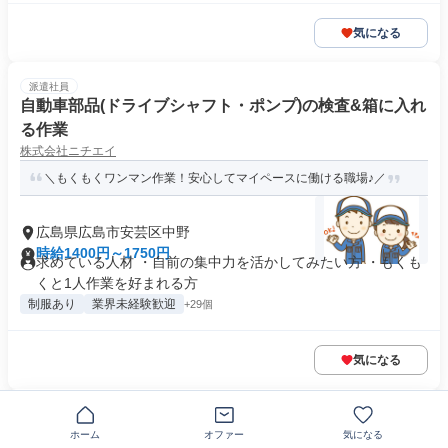
気になる
派遣社員
自動車部品(ドライブシャフト・ポンプ)の検査&箱に入れ
る作業
株式会社ニチエイ
＼もくもくワンマン作業！安心してマイペースに働ける職場♪／
広島県広島市安芸区中野
時給1400円～1750円
求めている人材 ・自前の集中力を活かしてみたい方 ・もくも
くと1人作業を好まれる方
制服あり
業界未経験歓迎
+29個
気になる
NEW
正社員
【資源化センター内作業・紙等の回収】年齢・経験・性
ホーム
オファー
気になる