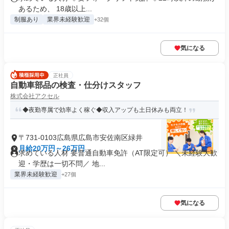
あるため、 18歳以上...
制服あり
業界未経験歓迎
+32個
気になる
正社員
自動車部品の検査・仕分けスタッフ
株式会社アクセル
◆夜勤専属で効率よく稼ぐ◆収入アップも土日休みも両立！
〒731-0103広島県広島市安佐南区緑井
月給20万円～26万円
求めている人材 要普通自動車免許（AT限定可） ＼未経験大歓
迎・学歴は一切不問／ 地...
業界未経験歓迎
+27個
気になる