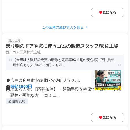
気になる
この企業の類似求人を見る
契約社員
乗り物のドアや窓に使うゴムの製造スタッフ/安佐工場
西川ゴム工業株式会社
【未経験大歓迎◎充実の研修と定着率93％超の安心感】正社員登
用制度あり／月給30万円～も可...
広島県広島市安佐北区安佐町大字久地
時給1600円
求める人材: 【応募条件】 ・通勤手段を確保できる方 ・交代
勤務が可能な方 ・コミュ...
交通費支給
気になる