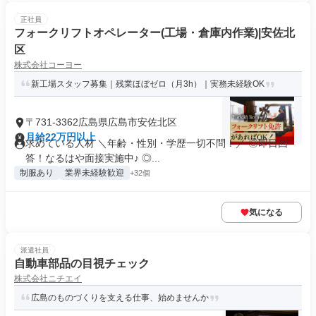
正社員
フォークリフトオペレーター(工場・倉庫内作業)|安佐北
区
株式会社コーヨー
新工場スタッフ募集｜残業ほぼゼロ（月3h）｜実務未経験OK
〒731-3362広島県広島市安佐北区
月給22万円以上
求めている人材 ＼年齢・性別・学歴一切不問！／ ◎即日回
答！なるはや面接実施中♪ ◎...
制服あり
業界未経験歓迎
+32個
気になる
派遣社員
自動車部品の目視チェック
株式会社ニチエイ
広島のものづくりを支える仕事、始めませんか