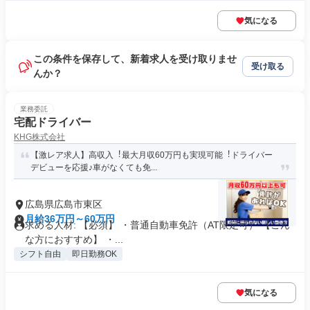
気になる
この条件を保存して、新着求人を受け取りませ
受け取る
んか？
業務委託
宅配ドライバー
KHG株式会社
【激レア求人】高収入︕最大月収60万円も実現可能︕ドライバー
デビューを応援♪車がなくても免...
広島県広島市東区
月給36万円～60万円
求める人材: 【必須】 ・普通自動車免許（AT限定可） 【こん
な方におすすめ】 ・...
シフト自由
即日勤務OK
気になる