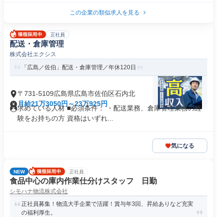
この企業の類似求人を見る
正社員
配送・倉庫管理
株式会社エクシス
「広島／佐伯」配送・倉庫管理／年休120日
〒731-5109広島県広島市佐伯区石内北
月給21万3050円～23万925円
求めている人材 ■必須条件： ・配送業務、倉庫管理業務の経
験をお持ちの方 資格はいずれ...
気になる
NEW
正社員
食品中心の庫内作業仕分けスタッフ 日勤
シモハナ物流株式会社
正社員募集！物流大手企業で活躍！賞与年3回、昇給ありなど充実
の福利厚生。