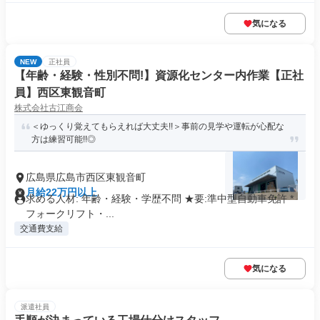
気になる
NEW
正社員
【年齢・経験・性別不問!】資源化センター内作業【正社
員】西区東観音町
株式会社古江商会
＜ゆっくり覚えてもらえれば大丈夫!!＞事前の見学や運転が心配な
方は練習可能!!◎
広島県広島市西区東観音町
月給22万円以上
求める人材: 年齢・経験・学歴不問 ★要:準中型自動車免許 *
フォークリフト・...
交通費支給
気になる
派遣社員