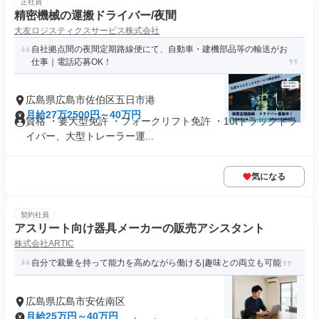
正社員
精密機械の運搬ドライバー/夜間
大友ロジスティクスサービス株式会社
自社拠点間の夜間定期路線便にて、自動車・建機部品等の輸送がお
仕事｜電話応募OK！
広島県広島市佐伯区五日市港
月給27万2500円～40万円
資格 ・要大型免許 ・フォークリフト免許 ・10tトラックドラ
イバー、大型トレーラー運...
気になる
契約社員
アスリート向け器具メーカーの販売アシスタント
株式会社ARTIC
自分で裁量を持って能力を高めながら働ける|趣味との両立も可能
広島県広島市安佐南区
月給25万円～40万円