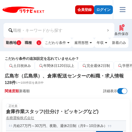
会員登録
ログイン
職種・キーワードから探す
条件保存
勤務地
職種
こだわり条件
雇用形態
年収
新着のみ
1
1
こだわり条件の追加設定を忘れていませんか？
土日祝休み
年間休日120日以上
完全週休2日制
学歴
広島市（広島県）、倉庫/配送センターの転職・求人情報
128
件
1
〜
100
件目を表示中
関連度順
新着順
詳細表示
正社員
倉庫作業スタッフ(仕分け・ピッキングなど)
名糖運輸株式会社
月給27万円～30万円、夜勤、週休2日制（月9～10日休み）