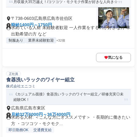
月収最大35万越え！/コツコツ・モクモク作業が好きな人向き☆
〒738-0603広島県広島市佐伯区
時給1400円～1750円
求めている人材 未経験者歓迎 一人作業をするのが好きな方 車
出勤希望の方 など
制服あり
業界未経験歓迎
+32個
気になる
正社員
食器洗いラックのワイヤー組立
株式会社エニコミ
《カジュアル面接》食器洗いラックのワイヤー組立／研修充実◎未
経験OK！
広島県広島市東区
月給32万6000円～36万4000円
求める人材: ＜こんな方にオススメです＞ ・長期的に働きたい
方 ・コツコツ・モクモク...
即日勤務OK
交通費支給