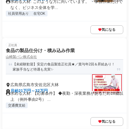
求める人材: このような方に向いています。 ・事務作業だけで
なく、ビジネス全体を学...
社員登用あり
在宅OK
気になる
正社員
食品の製品仕分け・積み込み作業
山崎製パン株式会社
【未経験歓迎】安定の食品製造正社員★／賞与年2回＆昇給あり！
家族手当など待遇も充実✨
広島県広島市安佐北区大林
月給21万円～32万円
求める人材: 【応募条件】 ◆夜勤・深夜業務があるため18歳以
上 （例外事由2号） ...
交通費支給
気になる