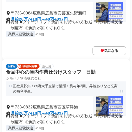
〒736-0084広島県広島市安芸区矢野新町
月給26万7410円～40万4897円
資格 ■フォークリフト免許をお持ちの方歓迎 ※資格取得支援
制度有 ※免許が無くてもOK...
業界未経験歓迎
+19個
気になる
NEW
正社員
食品中心の庫内作業仕分けスタッフ 日勤
シモハナ物流株式会社
正社員募集！物流大手企業で活躍！賞与年3回、昇給ありなど充実
の福利厚生。
〒733-0832広島県広島市西区草津港
月給26万7410円～40万4897円
資格 ■フォークリフト免許をお持ちの方歓迎 ※資格取得支援
制度有 ※免許が無くてもOK...
業界未経験歓迎
+19個