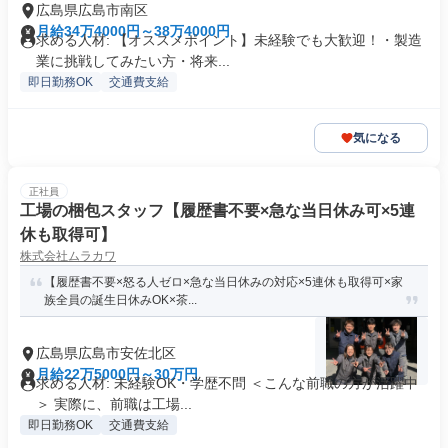
広島県広島市南区
月給34万4000円～38万4000円
求める人材: 【オススメポイント】未経験でも大歓迎！・製造
業に挑戦してみたい方・将来...
即日勤務OK
交通費支給
気になる
正社員
工場の梱包スタッフ【履歴書不要×急な当日休み可×5連
休も取得可】
株式会社ムラカワ
【履歴書不要×怒る人ゼロ×急な当日休みの対応×5連休も取得可×家
族全員の誕生日休みOK×茶...
広島県広島市安佐北区
月給22万5000円～30万円
求める人材: 未経験OK・学歴不問 ＜こんな前職の方が活躍中
＞ 実際に、前職は工場...
即日勤務OK
交通費支給