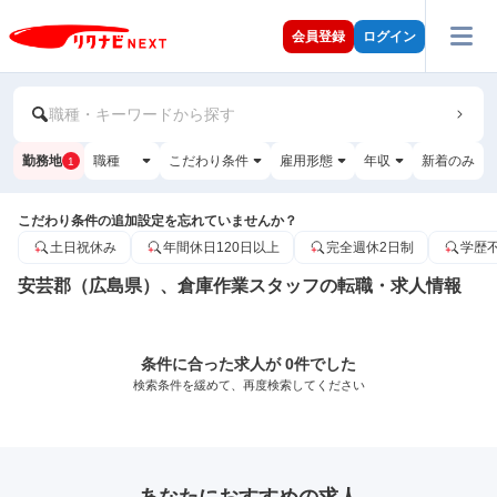
会員登録
ログイン
職種・キーワードから探す
勤務地
職種
こだわり条件
雇用形態
年収
新着のみ
1
こだわり条件の追加設定を忘れていませんか？
土日祝休み
年間休日120日以上
完全週休2日制
学歴
安芸郡（広島県）、倉庫作業スタッフの転職・求人情報
条件に合った求人が 0件でした
検索条件を緩めて、再度検索してください