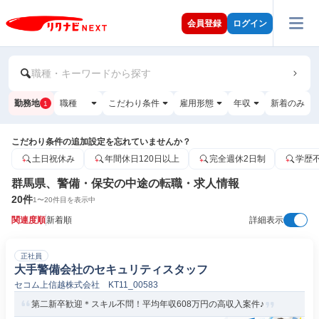
会員登録
ログイン
職種・キーワードから探す
勤務地
職種
こだわり条件
雇用形態
年収
新着のみ
1
こだわり条件の追加設定を忘れていませんか？
土日祝休み
年間休日120日以上
完全週休2日制
学歴
群馬県、警備・保安の中途の転職・求人情報
20
件
1
〜
20
件目を表示中
関連度順
新着順
詳細表示
正社員
大手警備会社のセキュリティスタッフ
セコム上信越株式会社 KT11_00583
第二新卒歓迎＊スキル不問！平均年収608万円の高収入案件♪