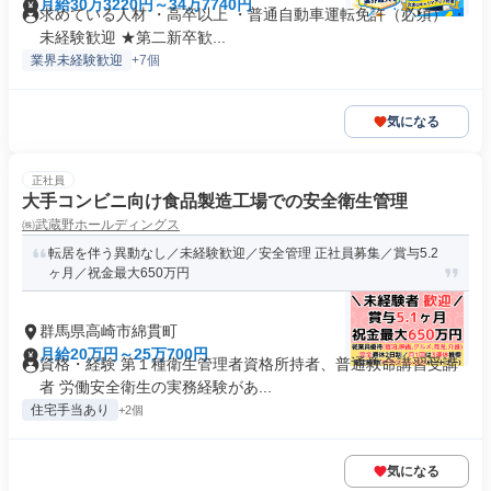
月給30万3220円～34万7740円
求めている人材 ・高卒以上 ・普通自動車運転免許（必須） ・
未経験歓迎 ★第二新卒歓...
業界未経験歓迎
+7個
気になる
正社員
大手コンビニ向け食品製造工場での安全衛生管理
㈱武蔵野ホールディングス
転居を伴う異動なし／未経験歓迎／安全管理 正社員募集／賞与5.2
ヶ月／祝金最大650万円
群馬県高崎市綿貫町
月給20万円～25万700円
資格・経験 第１種衛生管理者資格所持者、普通救命講習受講
者 労働安全衛生の実務経験があ...
住宅手当あり
+2個
気になる