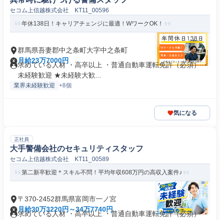
セコム上信越株式会社 KT11_00596
年休138日！キャリアチェンジに最適！WワークOK！
群馬県吾妻郡中之条町大字中之条町
月給23万7000円
求めている人材 ・高卒以上 ・普通自動車運転免許（必須） ・
未経験歓迎 ★未経験大歓...
業界未経験歓迎
+8個
気になる
正社員
大手警備会社のセキュリティスタッフ
セコム上信越株式会社 KT11_00589
第二新卒歓迎＊スキル不問！平均年収608万円の高収入案件♪
〒370-2452群馬県富岡市一ノ宮
月給30万3220円～34万7740円
求めている人材 ・高卒以上 ・普通自動車運転免許（必須） ・