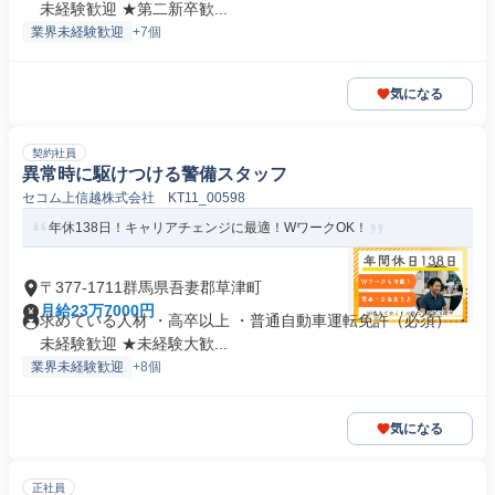
未経験歓迎 ★第二新卒歓...
業界未経験歓迎
+7個
気になる
契約社員
異常時に駆けつける警備スタッフ
セコム上信越株式会社 KT11_00598
年休138日！キャリアチェンジに最適！WワークOK！
〒377-1711群馬県吾妻郡草津町
月給23万7000円
求めている人材 ・高卒以上 ・普通自動車運転免許（必須） ・
未経験歓迎 ★未経験大歓...
業界未経験歓迎
+8個
気になる
正社員