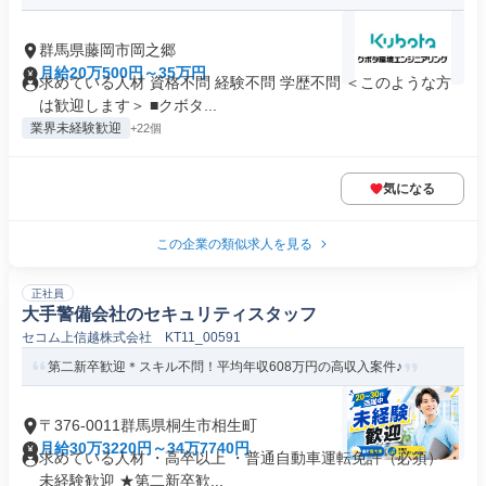
群馬県藤岡市岡之郷
月給20万500円～35万円
求めている人材 資格不問 経験不問 学歴不問 ＜このような方
は歓迎します＞ ■クボタ...
業界未経験歓迎
+22個
気になる
この企業の類似求人を見る
正社員
大手警備会社のセキュリティスタッフ
セコム上信越株式会社 KT11_00591
第二新卒歓迎＊スキル不問！平均年収608万円の高収入案件♪
〒376-0011群馬県桐生市相生町
月給30万3220円～34万7740円
求めている人材 ・高卒以上 ・普通自動車運転免許（必須） ・
未経験歓迎 ★第二新卒歓...