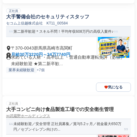
正社員
大手警備会社のセキュリティスタッフ
セコム上信越株式会社 KT11_00584
第二新卒歓迎＊スキル不問！平均年収608万円の高収入案件♪
〒370-0043群馬県高崎市高関町
月給30万3220円～34万7740円
求めている人材 ・高卒以上 ・普通自動車運転免許（必須） ・
未経験歓迎 ★第二新卒歓...
業界未経験歓迎
+7個
気になる
正社員
大手コンビニ向け食品製造工場での安全衛生管理
㈱武蔵野ホールディングス
未経験歓迎／安全管理 正社員募集／賞与5.2ヶ月／祝金最大650万
円／セブンイレブン向けの...