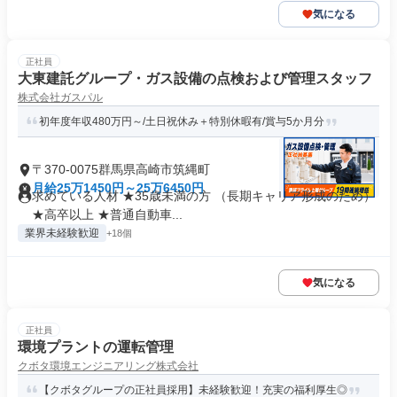
気になる
正社員
大東建託グループ・ガス設備の点検および管理スタッフ
株式会社ガスパル
初年度年収480万円～/土日祝休み＋特別休暇有/賞与5か月分
〒370-0075群馬県高崎市筑縄町
月給25万1450円～25万6450円
求めている人材 ★35歳未満の方 （長期キャリア形成のため）
★高卒以上 ★普通自動車...
業界未経験歓迎
+18個
気になる
正社員
環境プラントの運転管理
クボタ環境エンジニアリング株式会社
【クボタグループの正社員採用】未経験歓迎！充実の福利厚生◎