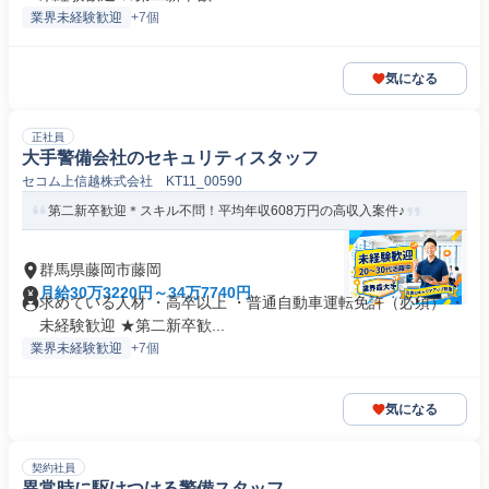
業界未経験歓迎
+7個
気になる
正社員
大手警備会社のセキュリティスタッフ
セコム上信越株式会社 KT11_00590
第二新卒歓迎＊スキル不問！平均年収608万円の高収入案件♪
群馬県藤岡市藤岡
月給30万3220円～34万7740円
求めている人材 ・高卒以上 ・普通自動車運転免許（必須） ・
未経験歓迎 ★第二新卒歓...
業界未経験歓迎
+7個
気になる
契約社員
異常時に駆けつける警備スタッフ