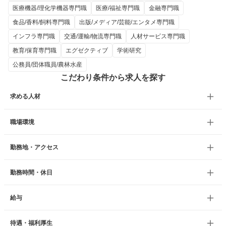
医療機器/理化学機器専門職
医療/福祉専門職
金融専門職
食品/香料/飼料専門職
出版/メディア/芸能/エンタメ専門職
インフラ専門職
交通/運輸/物流専門職
人材サービス専門職
教育/保育専門職
エグゼクティブ
学術研究
公務員/団体職員/農林水産
こだわり条件から求人を探す
求める人材
職場環境
勤務地・アクセス
勤務時間・休日
給与
待遇・福利厚生