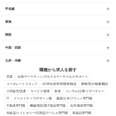
甲信越
東海
関西
中国・四国
九州・沖縄
職種から求人を探す
営業
企画/マーケティング/カスタマーサクセス/サポート
コーポレートスタッフ
SCM/生産管理/購買/物流
事務/受付/秘書/翻訳
小売販売/流通
サービス/接客
飲食
コンサル/士業/リサーチャー
IT
クリエイティブ/デザイン職
建築/土木/プラント専門職
不動産専門職
機械/電気/電子製品専門職
化学/素材専門職
化粧品/トイレタリー/日用品/アパレル専門職
医薬品専門職