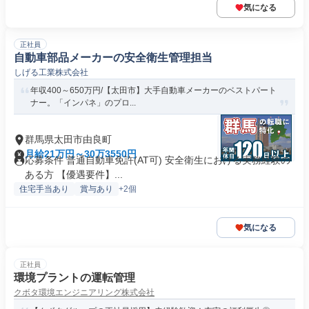
気になる
正社員
自動車部品メーカーの安全衛生管理担当
しげる工業株式会社
年収400～650万円/【太田市】大手自動車メーカーのベストパート
ナー。「インパネ」のプロ...
群馬県太田市由良町
月給21万円～30万3550円
応募条件 普通自動車免許(AT可) 安全衛生における実務経験の
ある方 【優遇要件】...
住宅手当あり
賞与あり
+2個
気になる
正社員
環境プラントの運転管理
クボタ環境エンジニアリング株式会社