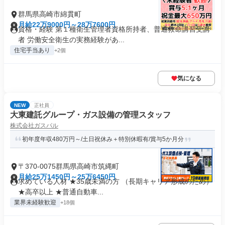
群馬県高崎市綿貫町
月給22万9000円～28万7600円
資格・経験 第１種衛生管理者資格所持者、普通救命講習受講
者 労働安全衛生の実務経験があ...
住宅手当あり
+2個
気になる
NEW
正社員
大東建託グループ・ガス設備の管理スタッフ
株式会社ガスパル
初年度年収480万円～/土日祝休み＋特別休暇有/賞与5か月分
〒370-0075群馬県高崎市筑縄町
月給25万1450円～25万6450円
求めている人材 ★35歳未満の方 （長期キャリア形成のため）
★高卒以上 ★普通自動車...
業界未経験歓迎
+18個