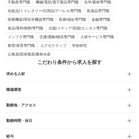
不動産専門職
機械/電気/電子製品専門職
化学/素材専門職
化粧品/トイレタリー/日用品/アパレル専門職
医薬品専門職
医療機器/理化学機器専門職
医療/福祉専門職
金融専門職
食品/香料/飼料専門職
出版/メディア/芸能/エンタメ専門職
インフラ専門職
交通/運輸/物流専門職
人材サービス専門職
教育/保育専門職
エグゼクティブ
学術研究
公務員/団体職員/農林水産
こだわり条件から求人を探す
求める人材
職場環境
勤務地・アクセス
勤務時間・休日
給与