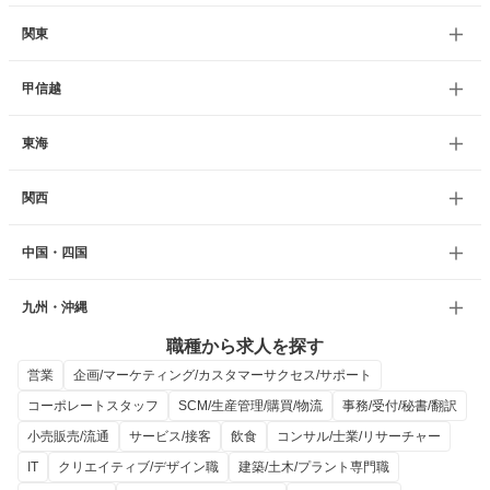
関東
甲信越
東海
関西
中国・四国
九州・沖縄
職種から求人を探す
営業
企画/マーケティング/カスタマーサクセス/サポート
コーポレートスタッフ
SCM/生産管理/購買/物流
事務/受付/秘書/翻訳
小売販売/流通
サービス/接客
飲食
コンサル/士業/リサーチャー
IT
クリエイティブ/デザイン職
建築/土木/プラント専門職