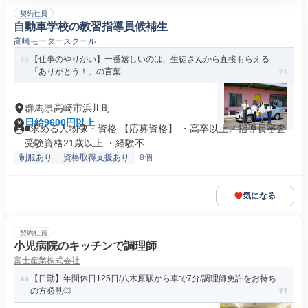
契約社員
自動車学校の教習指導員候補生
高崎モータースクール
【仕事のやりがい】一番嬉しいのは、生徒さんから直接もらえる
「ありがとう！」の言葉
群馬県高崎市浜川町
日給9600円以上
■求める人物像・資格 【応募資格】 ・高卒以上／指導員審査
受験資格21歳以上 ・経験不...
制服あり
資格取得支援あり
+8個
気になる
契約社員
小児病院のキッチンで調理師
富士産業株式会社
【日勤】年間休日125日/八木原駅から車で7分/調理師免許をお持ち
の方必見◎