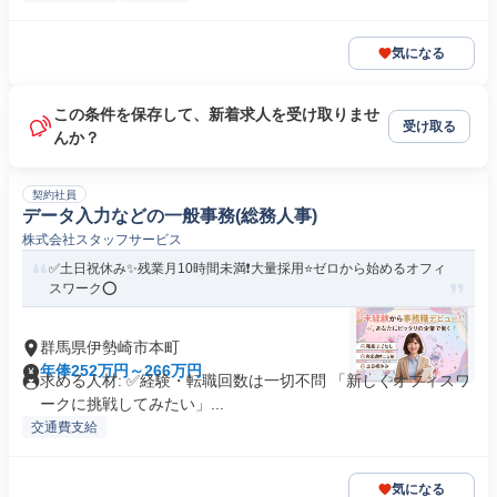
気になる
この条件を保存して、新着求人を受け取りませ
受け取る
んか？
契約社員
データ入力などの一般事務(総務人事)
株式会社スタッフサービス
✅土日祝休み✨残業月10時間未満❗️大量採用⭐ゼロから始めるオフィ
スワーク⭕️
群馬県伊勢崎市本町
年俸252万円～266万円
求める人材: ✅経験・転職回数は一切不問 「新しくオフィスワ
ークに挑戦してみたい」...
交通費支給
気になる