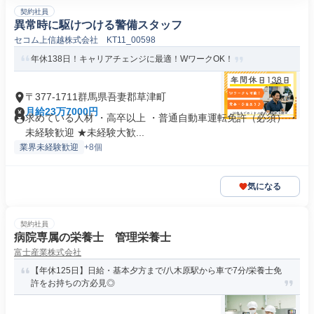
契約社員
異常時に駆けつける警備スタッフ
セコム上信越株式会社 KT11_00598
年休138日！キャリアチェンジに最適！WワークOK！
〒377-1711群馬県吾妻郡草津町
月給23万7000円
求めている人材 ・高卒以上 ・普通自動車運転免許（必須） ・
未経験歓迎 ★未経験大歓...
業界未経験歓迎
+8個
気になる
契約社員
病院専属の栄養士 管理栄養士
富士産業株式会社
【年休125日】日給・基本夕方まで/八木原駅から車で7分/栄養士免
許をお持ちの方必見◎