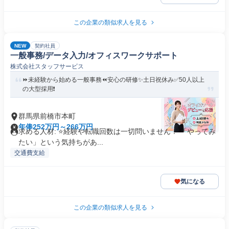
この企業の類似求人を見る
NEW
契約社員
一般事務/データ入力/オフィスワークサポート
株式会社スタッフサービス
⏩️未経験から始める一般事務⏪️安心の研修✨️土日祝休み✅️50人以上
の大型採用❗️
群馬県前橋市本町
年俸252万円～266万円
求める人材: ⭐️経験や転職回数は一切問いません！ 「やってみ
たい」という気持ちがあ...
交通費支給
気になる
この企業の類似求人を見る