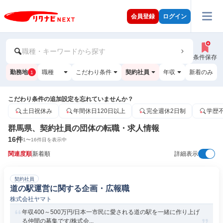
会員登録
ログイン
職種・キーワードから探す
条件保存
勤務地
職種
こだわり条件
契約社員
年収
新着のみ
1
こだわり条件の追加設定を忘れていませんか？
土日祝休み
年間休日120日以上
完全週休2日制
学歴
群馬県、契約社員の団体の転職・求人情報
16
件
1
〜
16
件目を表示中
関連度順
新着順
詳細表示
契約社員
道の駅運営に関する企画・広報職
株式会社ヤマト
年収400～500万円/日本一市民に愛される道の駅を一緒に作り上げ
る仲間の募集です/株式会...