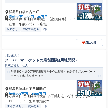
群馬県前橋市古市町
月給28万3333円～35万円
応募条件 普通自動車免許 【必須要件】 ・イベント企画運営の
経験（年数不問） ・広報...
転勤なし
住宅手当あり
+2個
気になる
契約社員
スーパーマーケットの店舗開発(用地開発)
株式会社とりせん
年収800～1000万円/北関東を中心に展開する老舗食品スーパーマ
ーケット/株式会社とりせ...
群馬県館林市下早川田町
年俸800万円～1000万円
応募条件 普通自動車免許 以下経験をいずれもお持ちの方。 ・
ロードサイド型商用施設の...
住宅手当あり
賞与あり
+1個