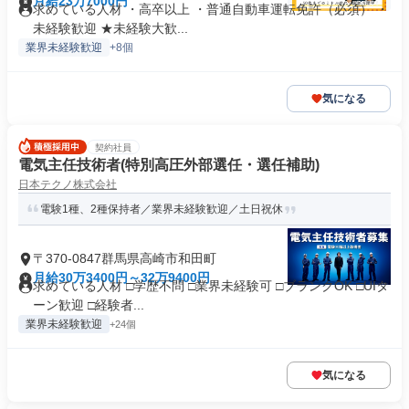
月給23万7000円
求めている人材 ・高卒以上 ・普通自動車運転免許（必須） ・
未経験歓迎 ★未経験大歓...
業界未経験歓迎
+8個
気になる
契約社員
電気主任技術者(特別高圧外部選任・選任補助)
日本テクノ株式会社
電験1種、2種保持者／業界未経験歓迎／土日祝休
〒370-0847群馬県高崎市和田町
月給30万3400円～32万9400円
求めている人材 □学歴不問 □業界未経験可 □ブランクOK □UIタ
ーン歓迎 □経験者...
業界未経験歓迎
+24個
気になる