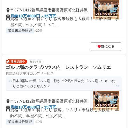
〒377-1412群馬県吾妻郡長野原町北軽井沢
月給18万4000円～35万円
資格 ＜必須＞ 特になし 接客未経験も大歓迎！ 年齢不問、学
歴不問、性別不問！ ＜こ...
業界未経験歓迎
+22個
気になる
契約社員
ゴルフ場のクラブハウス内 レストラン ソムリエ
株式会社太平洋ゴルフサービス
日本屈指の一流ゴルフ場！静かで空気の澄んだゴルフ場で、ゆった
りと働いてみませんか？
〒377-1412群馬県吾妻郡長野原町北軽井沢
月給18万4000円～35万円
資格 ＜必須＞ 特になし 接客、ソムリエ未経験も大歓迎！ 年
齢不問、学歴不問、性別不問...
業界未経験歓迎
+19個