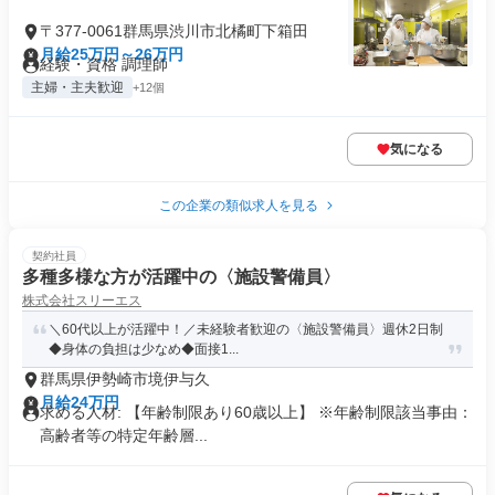
〒377-0061群馬県渋川市北橘町下箱田
月給25万円～26万円
経験・資格 調理師
主婦・主夫歓迎
+12個
気になる
この企業の類似求人を見る
契約社員
多種多様な方が活躍中の〈施設警備員〉
株式会社スリーエス
＼60代以上が活躍中！／未経験者歓迎の〈施設警備員〉週休2日制
◆身体の負担は少なめ◆面接1...
群馬県伊勢崎市境伊与久
月給24万円
求める人材: ​【年齢制限あり60歳以上】 ※年齢制限該当事由：
高齢者等の特定年齢層...