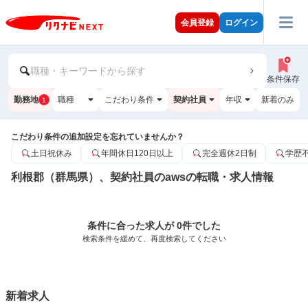
会員登録
ログイン
職種・キーワードから探す
条件保存
勤務地
職種
こだわり条件
契約社員
年収
新着のみ
1
こだわり条件の追加設定を忘れていませんか？
土日祝休み
年間休日120日以上
完全週休2日制
学歴
利根郡（群馬県）、契約社員のawsの転職・求人情報
条件に合った求人が 0件でした
検索条件を緩めて、再度検索してください
新着求人