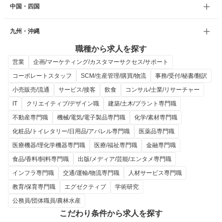
中国・四国
九州・沖縄
職種から求人を探す
営業
企画/マーケティング/カスタマーサクセス/サポート
コーポレートスタッフ
SCM/生産管理/購買/物流
事務/受付/秘書/翻訳
小売販売/流通
サービス/接客
飲食
コンサル/士業/リサーチャー
IT
クリエイティブ/デザイン職
建築/土木/プラント専門職
不動産専門職
機械/電気/電子製品専門職
化学/素材専門職
化粧品/トイレタリー/日用品/アパレル専門職
医薬品専門職
医療機器/理化学機器専門職
医療/福祉専門職
金融専門職
食品/香料/飼料専門職
出版/メディア/芸能/エンタメ専門職
インフラ専門職
交通/運輸/物流専門職
人材サービス専門職
教育/保育専門職
エグゼクティブ
学術研究
公務員/団体職員/農林水産
こだわり条件から求人を探す