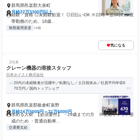
群馬県邑楽郡大泉町
月給22万3300円以上
経験・資格 ◎未経験歓迎！ ◎日払いOK ※22時～翌5時の深夜
帯勤務のため、18歳...
無期雇用派遣
+4個
気になる
正社員
クレーン機器の溶接スタッフ
日本ホイスト株式会社
20代の未経験者が活躍中／転勤なし／土日祝休み／社員平均年収6
70万円／国内トップシェア
群馬県邑楽郡板倉町泉野
月給24万5000円～31万6000円
求める人材: 【必須要件】 ・29歳までの方 ※長期キャリア形
成のため ・普通自動車...
交通費支給