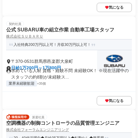
気になる
契約社員
公式 SUBARU車の組立作業 自動車工場スタッフ
株式会社ＳＵＢＡＲＵ
入社特典200万円以上可！月収30万円以上可！
〒370-0531群馬県邑楽郡大泉町
日給1万200円～1万800円
求めている人材 資格・経験不問 未経験OK！ ※現在活躍中の
スタッフの約8割が未経験ス...
業界未経験歓迎
+35個
気になる
派遣社員
空調機器の制御コントローラの品質管理エンジニア
株式会社フォーラムエンジニアリング