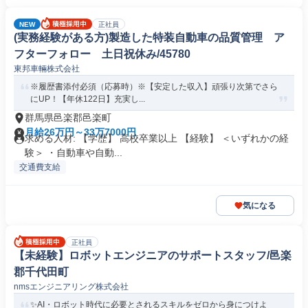
NEW
正社員
(実務経験がある方)製造した特装自動車の品質管理 ア
フターフォロー 土日祝休み/45780
東邦車輛株式会社
※履歴書添付必須（応募時）※【安定した収入】頑張り次第でさら
にUP！【年休122日】充実し...
群馬県邑楽郡邑楽町
月給26万円～33万7000円
求める人材: 【学歴】 高校卒業以上 【経験】 ＜いずれかの経
験＞ ・自動車や自動...
交通費支給
気になる
正社員
【未経験】ロボットエンジニアのサポートスタッフ/邑楽
郡千代田町
nmsエンジニアリング株式会社
✨AI・ロボット時代に必要とされるスキルをゼロから身につけよ