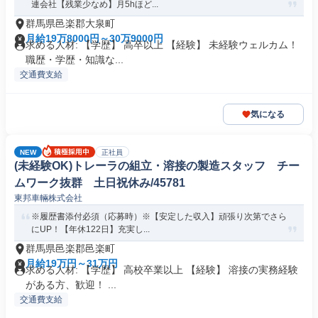
連会社【残業少なめ】月5hほど...
群馬県邑楽郡大泉町
月給19万8000円～30万9000円
求める人材: 【学歴】 高卒以上 【経験】 未経験ウェルカム！
職歴・学歴・知識な...
交通費支給
気になる
NEW
正社員
(未経験OK)トレーラの組立・溶接の製造スタッフ チー
ムワーク抜群 土日祝休み/45781
東邦車輛株式会社
※履歴書添付必須（応募時）※【安定した収入】頑張り次第でさら
にUP！【年休122日】充実し...
群馬県邑楽郡邑楽町
月給19万円～31万円
求める人材: 【学歴】 高校卒業以上 【経験】 溶接の実務経験
がある方、歓迎！ ...
交通費支給