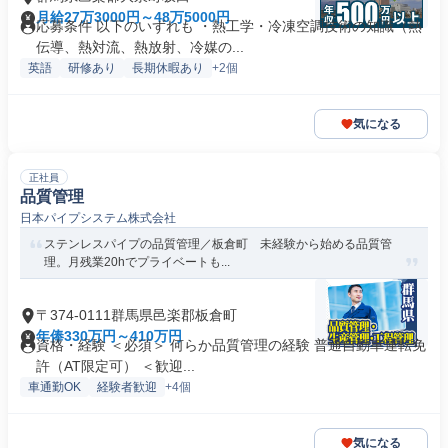
月給27万3000円～48万5000円
応募条件 以下のいずれも ・熱工学・冷凍空調技術の知識（熱
伝導、熱対流、熱放射、冷媒の...
英語
研修あり
長期休暇あり
+2個
気になる
正社員
品質管理
日本パイプシステム株式会社
ステンレスパイプの品質管理／板倉町 未経験から始める品質管
理。月残業20hでプライベートも...
〒374-0111群馬県邑楽郡板倉町
年俸330万円～410万円
資格・経験 ＜必須＞ 何らか品質管理の経験 普通自動車運転免
許（AT限定可） ＜歓迎...
車通勤OK
経験者歓迎
+4個
気になる