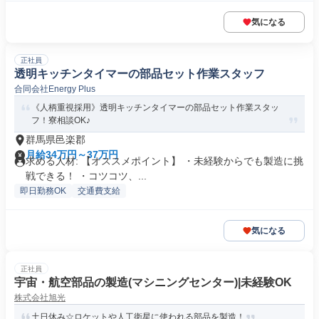
気になる
正社員
透明キッチンタイマーの部品セット作業スタッフ
合同会社Energy Plus
《人柄重視採用》透明キッチンタイマーの部品セット作業スタッ
フ！寮相談OK♪
群馬県邑楽郡
月給34万円～37万円
求める人材: 【オススメポイント】 ・未経験からでも製造に挑
戦できる！ ・コツコツ、...
即日勤務OK
交通費支給
気になる
正社員
宇宙・航空部品の製造(マシニングセンター)|未経験OK
株式会社旭光
土日休み☆ロケットや人工衛星に使われる部品を製造！