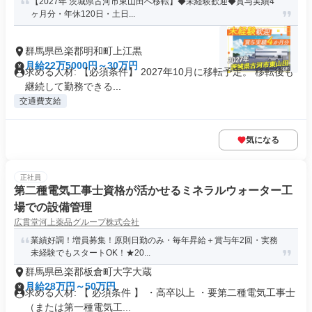
【2027年 茨城県古河市東山田へ移転】◆未経験歓迎◆賞与実績4
ヶ月分・年休120日・土日...
群馬県邑楽郡明和町上江黒
月給22万5000円～30万円
求める人材: 【必須条件】 2027年10月に移転予定。 移転後も
継続して勤務できる...
交通費支給
気になる
正社員
第二種電気工事士資格が活かせるミネラルウォーター工
場での設備管理
広貫堂河上薬品グループ株式会社
業績好調！増員募集！原則日勤のみ・毎年昇給＋賞与年2回・実務
未経験でもスタートOK！★20...
群馬県邑楽郡板倉町大字大蔵
月給28万円～50万円
求める人材: 【 必須条件 】 ・高卒以上 ・要第二種電気工事士
（または第一種電気工...