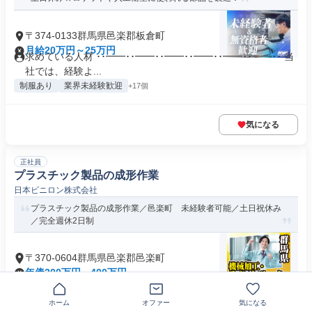
〒374-0133群馬県邑楽郡板倉町
月給20万円～25万円
求めている人材 ･･━━･･━━･･━━･･━━･･━━･･━━･･ 当
社では、経験よ...
制服あり
業界未経験歓迎
+17個
気になる
正社員
プラスチック製品の成形作業
日本ビニロン株式会社
プラスチック製品の成形作業／邑楽町 未経験者可能／土日祝休み
／完全週休2日制
〒370-0604群馬県邑楽郡邑楽町
年俸300万円～400万円
資格・経験 18歳以上（例外事由2号）※深夜業務 普通自動車
運転免許（AT限定可）
ホーム
オファー
気になる