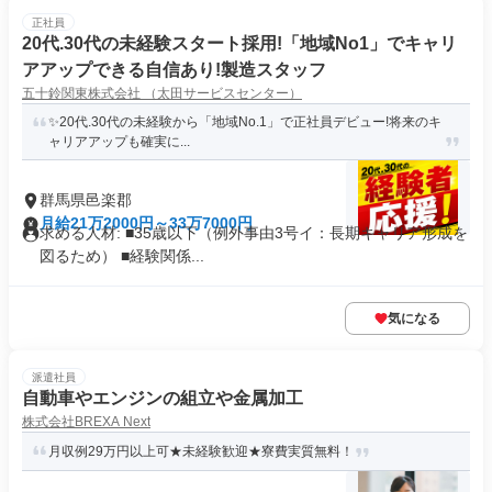
正社員
20代.30代の未経験スタート採用!「地域No1」でキャリ
アアップできる自信あり!製造スタッフ
五十鈴関東株式会社 （太田サービスセンター）
✨20代.30代の未経験から「地域No.1」で正社員デビュー!将来のキ
ャリアアップも確実に...
群馬県邑楽郡
月給21万2000円～33万7000円
求める人材: ■35歳以下（例外事由3号イ：長期キャリア形成を
図るため） ■経験関係...
気になる
派遣社員
自動車やエンジンの組立や金属加工
株式会社BREXA Next
月収例29万円以上可★未経験歓迎★寮費実質無料！