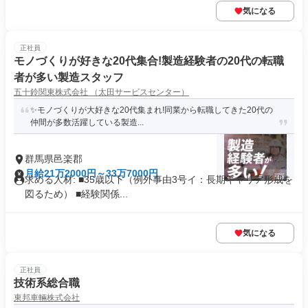
気になる
正社員
モノづくりが好きな20代集合!製造経験者の20代の転職
者が多い製造スタッフ
五十鈴関東株式会社 （太田サービスセンター）
✨モノづくりが大好きな20代集まれ!同業から転職してきた20代の
仲間が多数活躍している製造...
群馬県邑楽郡
月給21万2000円～33万7000円
求める人材: ■35歳以下（例外事由3号イ：長期キャリア形成を
図るため） ■経験関係...
気になる
正社員
技術系総合職
東邦車輛株式会社