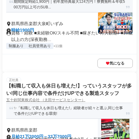
期間限定時給1,900円｜初年度特典最大124万円！寮費無料＆年収5
00万円以上可のSUB...
群馬県邑楽郡大泉町いずみ
時給1900円
資格・経験 ■未経験OK/スキル不問 ■稼ぎたい方大歓迎♪ ■18歳
以上の方(深夜勤務...
制服あり
社員登用あり
+11個
気になる
正社員
【転職して収入も休日も増えた!】っていうスタッフが多
い!同じ仕事内容で条件だけUPできる製造スタッフ
五十鈴関東株式会社 （太田サービスセンター）
✨「転職して収入も休日も増えた!」経験者が続々と選ぶ,同じ仕事
で条件だけUPできる環境!
群馬県邑楽郡
月給21万2000円～33万7000円