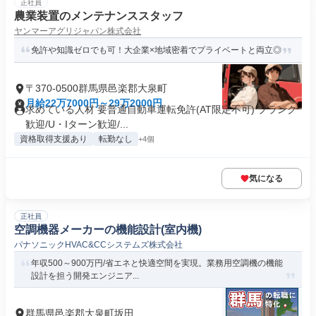
正社員
農業装置のメンテナンススタッフ
ヤンマーアグリジャパン株式会社
免許や知識ゼロでも可！大企業×地域密着でプライベートと両立◎
〒370-0500群馬県邑楽郡大泉町
月給22万7000円～29万2000円
求めている人材 要普通自動車運転免許(AT限定不可) ブランク
歓迎/U・Iターン歓迎/...
資格取得支援あり
転勤なし
+4個
気になる
正社員
空調機器メーカーの機能設計(室内機)
パナソニックHVAC&CCシステムズ株式会社
年収500～900万円/省エネと快適空間を実現。業務用空調機の機能
設計を担う開発エンジニア...
群馬県邑楽郡大泉町坂田