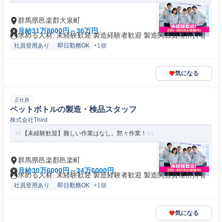
群馬県邑楽郡大泉町
月給31万8000円～36万円
求める人材: 未経験歓迎 製造経験者歓迎 製造関係資格所持者
社員登用あり
即日勤務OK
+1個
気になる
正社員
ペットボトルの製造・検品スタッフ
株式会社Third
【未経験歓迎】難しい作業はなし。黙々作業！
群馬県邑楽郡邑楽町
月給30万6000円～34万6000円
求める人材: 未経験歓迎 製造経験者歓迎 製造関係資格所持者
社員登用あり
即日勤務OK
+1個
気になる