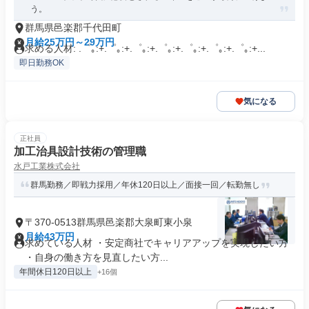
う。
群馬県邑楽郡千代田町
月給25万円～29万円
求める人材: .゜｡:+.゜｡:+.゜｡:+.゜｡:+.゜｡:+.゜｡:+.゜｡:+...
即日勤務OK
気になる
正社員
加工治具設計技術の管理職
水戸工業株式会社
群馬勤務／即戦力採用／年休120日以上／面接一回／転勤無し
〒370-0513群馬県邑楽郡大泉町東小泉
月給43万円
求めている人材 ・安定商社でキャリアアップを実現したい方
・自身の働き方を見直したい方...
年間休日120日以上
+16個