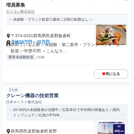
増員募集
モリヨシ株式会社
未経験・ブランク歓迎◎週休二日制◎転勤なし
〒374-0101群馬県邑楽郡板倉町
月給20万円～25万円
求めている人材 ✅未経験・第二新卒・ブランク・フリーター
歓迎 ✅学歴不問 ＜こんなス...
業界未経験歓迎
+20個
気になる
正社員
クレーン機器の技術営業
日本ホイスト株式会社
20-30代の未経験者が活躍中／広島本社で半年間の研修あり／国内
トップシェア／社員の平均年...
群馬県邑楽郡板倉町泉野