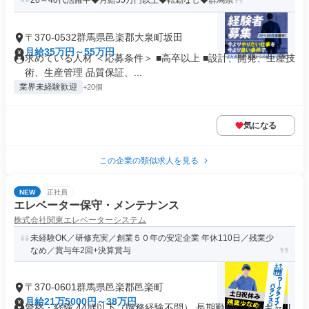
20～40代活躍中◆月給35万円以上◆転勤なし◆群馬県
〒370-0532群馬県邑楽郡大泉町坂田
月給35万円～55万円
求めている人材 ＜応募条件＞ ■高卒以上 ■設計、開発、生産技
術、生産管理 品質保証、...
業界未経験歓迎
+20個
気になる
この企業の類似求人を見る
NEW
正社員
エレベーター保守・メンテナンス
株式会社関東エレベーターシステム
未経験OK／研修充実／創業５０年の安定企業 年休110日／残業少
なめ／賞与年2回+決算賞与
〒370-0601群馬県邑楽郡邑楽町
月給21万5000円～38万円
資格・経験 44歳以下（職務経験不問） 長期勤続によるキャリ