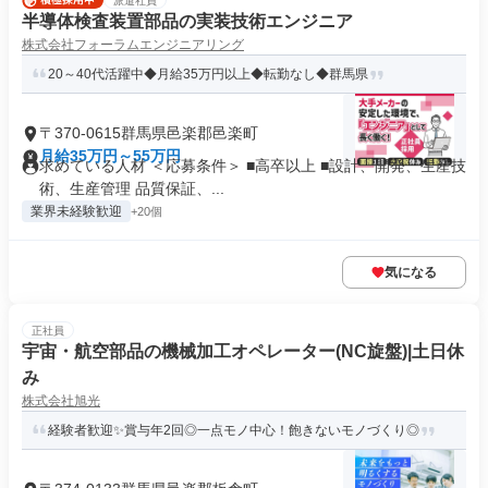
派遣社員
半導体検査装置部品の実装技術エンジニア
株式会社フォーラムエンジニアリング
20～40代活躍中◆月給35万円以上◆転勤なし◆群馬県
〒370-0615群馬県邑楽郡邑楽町
月給35万円～55万円
求めている人材 ＜応募条件＞ ■高卒以上 ■設計、開発、生産技
術、生産管理 品質保証、...
業界未経験歓迎
+20個
気になる
正社員
宇宙・航空部品の機械加工オペレーター(NC旋盤)|土日休
み
株式会社旭光
経験者歓迎✨賞与年2回◎一点モノ中心！飽きないモノづくり◎