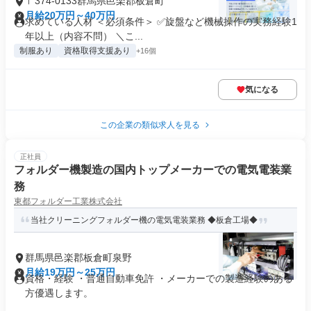
〒374-0133群馬県邑楽郡板倉町
月給20万円～40万円
求めている人材 ＜必須条件＞ ✅旋盤など機械操作の実務経験1
年以上（内容不問） ＼こ...
制服あり
資格取得支援あり
+16個
気になる
この企業の類似求人を見る
正社員
フォルダー機製造の国内トップメーカーでの電気電装業
務
東都フォルダー工業株式会社
当社クリーニングフォルダー機の電気電装業務 ◆板倉工場◆
群馬県邑楽郡板倉町泉野
月給19万円～25万円
資格・経験 ・普通自動車免許 ・メーカーでの製造経験のある
方優遇します。