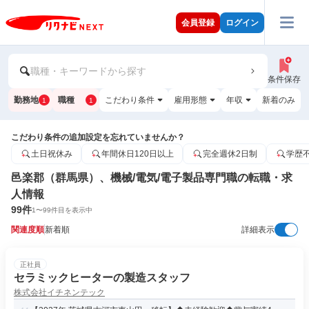
会員登録
ログイン
職種・キーワードから探す
条件保存
勤務地
職種
こだわり条件
雇用形態
年収
新着のみ
1
1
こだわり条件の追加設定を忘れていませんか？
土日祝休み
年間休日120日以上
完全週休2日制
学歴
邑楽郡（群馬県）、機械/電気/電子製品専門職の転職・求
人情報
99
件
1
〜
99
件目を表示中
関連度順
新着順
詳細表示
正社員
セラミックヒーターの製造スタッフ
株式会社イチネンテック