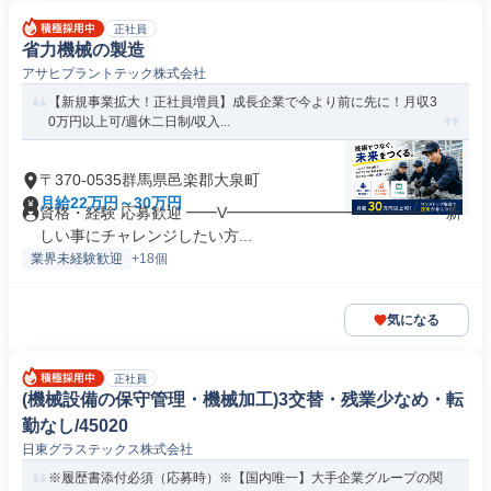
正社員
省力機械の製造
アサヒプラントテック株式会社
【新規事業拡大！正社員増員】成長企業で今より前に先に！月収3
0万円以上可/週休二日制/収入...
〒370-0535群馬県邑楽郡大泉町
月給22万円～30万円
資格・経験 応募歓迎 ━━V━━━━━━━━━━━━━ ・新
しい事にチャレンジしたい方...
業界未経験歓迎
+18個
気になる
正社員
(機械設備の保守管理・機械加工)3交替・残業少なめ・転
勤なし/45020
日東グラステックス株式会社
※履歴書添付必須（応募時）※【国内唯一】大手企業グループの関