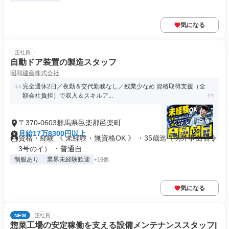
気になる
正社員
自動ドア装置の製造スタッフ
昭和建産株式会社
完全週休2日／夜勤＆交代勤務なし／残業少なめ 資格取得支援（全
額会社負担）で収入＆スキルア...
〒370-0603群馬県邑楽郡邑楽町
月給17万8300円以上
資格・経験 《 未経験・無資格OK 》 ・35歳迄（例外事由省令
3号のイ） ・普通自...
制服あり
業界未経験歓迎
+16個
気になる
NEW
正社員
惣菜工場の安定稼働を支える設備メンテナンススタッフ|