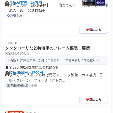
月給28万円～34万円
求める人材: 【必須要件】 ・39歳までの方 ※長期キャリア形
成のため ・普通自動車...
交通費支給
気になる
派遣社員
タンクローリなど特装車のフレーム架装・溶接
英宝総合株式会社
幅広い知識とスキルが身につきます！／単身寮あり＊未経験可
〒370-0614群馬県邑楽郡邑楽町
時給1500円～1700円
求めている人材 ＜あれば尚可＞ アーク溶接・ガス溶接・玉
掛・クレーン・フォークリフトの...
業界未経験歓迎
+18個
気になる