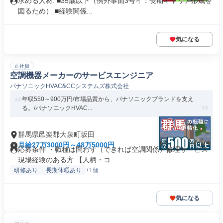
求める人材: ■35歳以下（例外事由3号イ：長期キャリア形成を
図るため） ■経験関係...
気になる
正社員
空調機器メーカーのサービスエンジニア
パナソニックHVAC&CCシステムズ株式会社
年収550～900万円/市場品質から、パナソニックブランドを支え
る。/パナソニックHVAC...
群馬県邑楽郡大泉町坂田
月給27万3000円～48万5000円
応募条件 ・職種は問わず（できれば空調関係）修理サービス
現場経験のある方 【人柄・コ...
研修あり
長期休暇あり
+1個
気になる