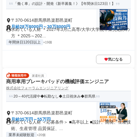
「働く車」の設計・開発《新卒募集！》【年間休日123日！】
〒370-0614群馬県邑楽郡邑楽町
月給28万8000円～30万8000円
求めている人材 ＊2027年3月に高専/大学/大学院卒業見込みの
方 ＊2025～202...
年間休日120日以上
+19個
気になる
派遣社員
商用車用ブレーキパッドの機械評価エンジニア
株式会社フォーラムエンジニアリング
20～40代活躍中◆転勤なし◆土日祝休み◆群馬県
〒370-0614群馬県邑楽郡邑楽町
月給35万円～55万円
求めている人材 ＜応募条件＞ ■高卒以上 ■設計、開発、生産技
術、生産管理 品質保証、...
業界未経験歓迎
+20個