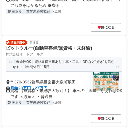
ア形成をはかるため ※省令...
制服あり
業界未経験歓迎
+11個
気になる
正社員
ピットクルー(自動車整備/無資格・未経験)
株式会社オートアールズ
【未経験OK｜資格取得支援あり】車・工具・DIYなど“好き”を活か
せる！《年間休日115日...
〒370-0532群馬県邑楽郡大泉町坂田
月給20万円～27万円
資格 【無資格・未経験大歓迎！】 車への「興味」があればOK
です ＜必須＞ ・普通自...
制服あり
業界未経験歓迎
+19個
気になる