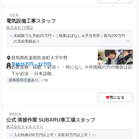
正社員
電気設備工事スタッフ
株式会社 I’ll電設
未経験でも月給25万円～｜残業ほぼなし＆手当充実｜賞与200万円
の支給実績あり
群馬県邑楽郡邑楽町大字中野
月給25万円～32万円
必要資格・経験 ＜必須＞ ・特になし ※外国籍の方の場合は以
下が必須 ・日本語能...
資格取得支援あり
+7個
気になる
契約社員
公式 溶接作業 SUBARU車工場スタッフ
株式会社ＳＵＢＡＲＵ
入社特典200万円以上可！月収30万円以上可！