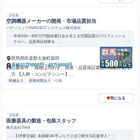
正社員
空調機器メーカーの開発・市場品質担当
パナソニックHVAC&CCシステムズ株式会社
年収500～800万円/脱炭素社会を支える空調品質のプロフェッショ
ナルへ。品質保証経験を、...
群馬県邑楽郡大泉町坂田
月給23万5000円～43万4000円
応募条件 ・職種は問わず、開発・品質保証業務の経験がある
方 【人柄・コンピテンシー】...
研修あり
長期休暇あり
+1個
気になる
正社員
医療器具の製造・包装スタッフ
株式会社Third
【1R寮完備】未経験OK/手ぶらで上京◎新生活応援求人！