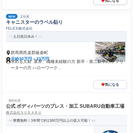
気になる
NEW
正社員
キャニスターのラベル貼り
FELICE株式会社
土日祝日休み！
群馬県邑楽郡板倉町
月給30万円～33万円
求める人材: 業界、職種未経験の方 新卒・第二新卒の方 フリ
ーターの方 ハローワーク...
気になる
契約社員
公式 ボディパーツのプレス・加工 SUBARU自動車工場
株式会社ＳＵＢＡＲＵ
寮費無料！3年間で約1380万円以上の収入可能！