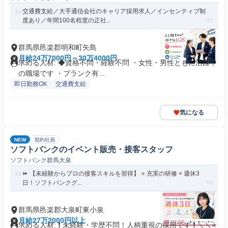
交通費支給／大手通信会社のキャリア採用求人／インセンティブ制
度あり／年間100名程度の正社...
群馬県邑楽郡明和町矢島
月給24万7000円～30万4000円
求める人材: ◆資格不問・経験不問 ・女性・男性ともに活躍中
の職場です ・ブランク有...
即日勤務OK
交通費支給
気になる
NEW
契約社員
ソフトバンクのイベント販売・接客スタッフ
ソフトバンク群馬大泉
⏩️ 【未経験からプロの接客スキルを習得】 ⭐️ 充実の研修 × 週休3
日！ソフトバンクグ...
群馬県邑楽郡大泉町東小泉
月給27万2000円以上
求める人材: ❗ 未経験・学歴不問！人柄重視の採用です ❗ ＼＼⭐