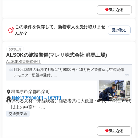
気になる
この条件を保存して、新着求人を受け取りませ
受け取る
んか？
契約社員
ALSOKの施設警備(マレリ株式会社 群馬工場)
ALSOK双栄株式会社
月10回程度の勤務で月収17万9000円～18万円／警備室は空調完備
／モニター監視や受付、...
群馬県邑楽郡邑楽町
月給17万9000円～18万円
求める人材: ･未経験者、経験者共に大歓迎 ･40代～50代, 60代
以上の中高年・...
交通費支給
気になる