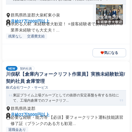
群馬県邑楽郡大泉町東小泉
月給27万2000円以上
求める人材: 未経験者大歓迎！ ⭐接客経験者であればOK！ ※
業界未経験でも大丈夫！...
残業なし
交通費支給
気になる
NEW
契約社員
川俣駅【倉庫内フォークリフト作業員】実務未経験歓迎/
契約社員 倉庫管理
株式会社ワーク・サービス
東証プライム上場グループとしての抜群の安定基盤を有する当社に
て、工場内倉庫でのフォークリフ...
群馬県邑楽郡
月給22万5000円以上
必要な経験・能力等 【必須】要フォークリフト運転技能講習
修了証（ブランクのある方も歓迎...
退職金あり