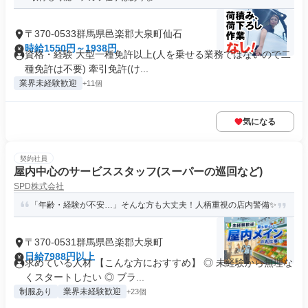
〒370-0533群馬県邑楽郡大泉町仙石
時給1550円～1938円
資格・経験 大型一種免許以上(人を乗せる業務ではないので二
種免許は不要) 牽引免許(け...
業界未経験歓迎
+11個
気になる
契約社員
屋内中心のサービススタッフ(スーパーの巡回など)
SPD株式会社
「年齢・経験が不安…」そんな方も大丈夫！人柄重視の店内警備✨
〒370-0531群馬県邑楽郡大泉町
日給7988円以上
求めている人材 【こんな方におすすめ】 ◎ 未経験から無理な
くスタートしたい ◎ ブラ...
制服あり
業界未経験歓迎
+23個