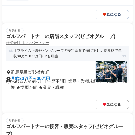
気になる
契約社員
ゴルフパートナーの店舗スタッフ(ゼビオグループ)
株式会社ゴルフパートナー
【プライム上場ゼビオグループの安定基盤で稼げる】店長昇格で年
収80万〜100万円UPも可能...
群馬県邑楽郡板倉町
月給23万円～30万円
求める人材/能力 【学歴不問】業界・業種未経験・第⼆新卒歓
迎 ★学歴不問 ★業界・職種...
気になる
契約社員
ゴルフパートナーの接客・販売スタッフ(ゼビオグルー
プ)