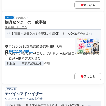
気になる
NEW
契約社員
物流センターの一般事務
株式会社トーウン
【月8日～10日休み！希望休の申請OK】ネイルOK＆髪色自由
〒370-0718群馬県邑楽郡明和町大輪
時給1100円以上
求めている人材 ■PC入力できる方 ■未経験OK ■事務経験者大
歓迎 ■働き方の相談O...
制服あり
業界未経験歓迎
+25個
気になる
契約社員
モバイルアドバイザー
SBモバイルサービス株式会社
完全週休3日制！未経験の方も大歓迎！月給27万2000円～！