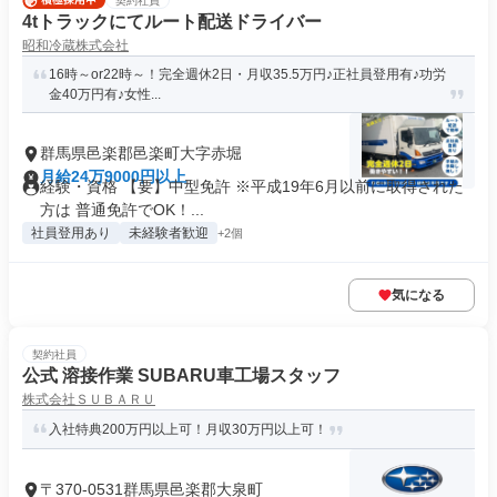
契約社員
4tトラックにてルート配送ドライバー
昭和冷蔵株式会社
16時～or22時～！完全週休2日・月収35.5万円♪正社員登用有♪功労
金40万円有♪女性...
群馬県邑楽郡邑楽町大字赤堀
月給24万9000円以上
経験・資格 【要】中型免許 ※平成19年6月以前に取得された
方は 普通免許でOK！...
社員登用あり
未経験者歓迎
+2個
気になる
契約社員
公式 溶接作業 SUBARU車工場スタッフ
株式会社ＳＵＢＡＲＵ
入社特典200万円以上可！月収30万円以上可！
〒370-0531群馬県邑楽郡大泉町