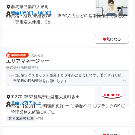
群馬県邑楽郡大泉町
時給1350円～1400円
資格・経験 未経験OK！ ※PC入力などの基本操作ができる方
（専用端末使用、Ctrl...
気になる
契約社員
エリアマネージャー
株式会社魚国総本社
≪店舗管理スタッフ≫創業１００年の給食会社です。委託された給
食業務の店舗管理をお願いします...
〒370-0532群馬県邑楽郡大泉町坂田
月給32万円以上
資格 【必須】 〇調理師免許 ー 〇学歴不問 〇ブランクOK 〇
管理業務未経験OK 〇...
業界未経験歓迎
+7個