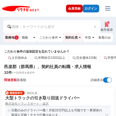
会員登録
ログイン
職種・キーワードから探す
条件保存
勤務地
職種
こだわり条件
契約社員
年収
新着のみ
1
こだわり条件の追加設定を忘れていませんか？
土日祝休み
年間休日120日以上
完全週休2日制
学歴
邑楽郡（群馬県）、契約社員の転職・求人情報
32
件
1
〜
32
件目を表示中
関連度順
新着順
詳細表示
契約社員
大型トラックの引き取り回送ドライバー
株式会社トランスポート・金沢
日勤のみのドライバー職！月収33万円以上も可能です！希望休の
取得も可能！チカラ仕事はありま...