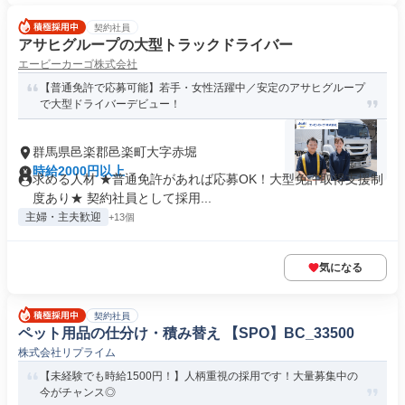
契約社員
アサヒグループの大型トラックドライバー
エービーカーゴ株式会社
【普通免許で応募可能】若手・女性活躍中／安定のアサヒグループ
で大型ドライバーデビュー！
群馬県邑楽郡邑楽町大字赤堀
時給2000円以上
求める人材 ★普通免許があれば応募OK！大型免許取得支援制
度あり★ 契約社員として採用...
主婦・主夫歓迎
+13個
気になる
契約社員
ペット用品の仕分け・積み替え 【SPO】BC_33500
株式会社リプライム
【未経験でも時給1500円！】人柄重視の採用です！大量募集中の
今がチャンス◎