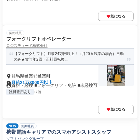
気になる
契約社員
フォークリフトオペレーター
ロジスティード株式会社
【フォークリフト】月収24万円以上！（月20ｈ残業の場合）日勤
のみ★賞与年2回・正社員転換...
群馬県邑楽郡邑楽町
月給21万3000円以上
資格・経験 ■フォークリフト免許 ■未経験可
社員登用あり
+7個
気になる
NEW
契約社員
携帯電話キャリアでのスマホアシストスタッフ
ソフトバンクグループ