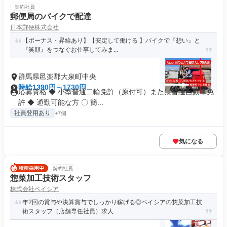
契約社員
郵便局のバイクで配達
日本郵便株式会社
【ボーナス・昇給あり】【安定して働ける 】バイクで『想い』と
『笑顔』をつなぐお仕事してみま...
群馬県邑楽郡大泉町中央
時給1390円～1730円
応募資格 ◆ 小型普通二輪免許（原付可）または普通自動車免
許 ◆ 通勤可能な方 〇 簡...
社員登用あり
+7個
気になる
契約社員
惣菜加工技術スタッフ
株式会社ベイシア
年2回の賞与や決算賞与でしっかり稼げる◎ベイシアの惣菜加工技
術スタッフ（店舗専任社員）求人