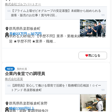
株式会社ゴルフパートナー
【プライム上場ゼビオグループの安定基盤】未経験から始められる
接客・販売のお仕事！賞与年2回...
群馬県邑楽郡板倉町
月給23万円～30万円
求める人材/能力 【学歴不問】業界・業種未経験・第⼆新卒歓
迎 ★学歴不問 ★業界・職種...
気になる
NEW
契約社員
企業内食堂での調理員
株式会社若菜
【調理員】安心して働ける環境で活躍を！勤務曜日応相談！☆イー
トアンド 邑楽郡板倉町
群馬県邑楽郡板倉町泉野
時給1300円以上
資格・経験 要調理師免許