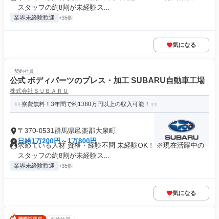
スタッフの約8割が未経験ス...
業界未経験歓迎
+35個
気になる
契約社員
公式 ボディパーツのプレス・加工 SUBARU自動車工場
株式会社ＳＵＢＡＲＵ
寮費無料！3年間で約1380万円以上の収入可能！
〒370-0531群馬県邑楽郡大泉町
日給1万200円～1万800円
求めている人材 資格・経験不問 未経験OK！ ※現在活躍中の
スタッフの約8割が未経験ス...
業界未経験歓迎
+35個
気になる