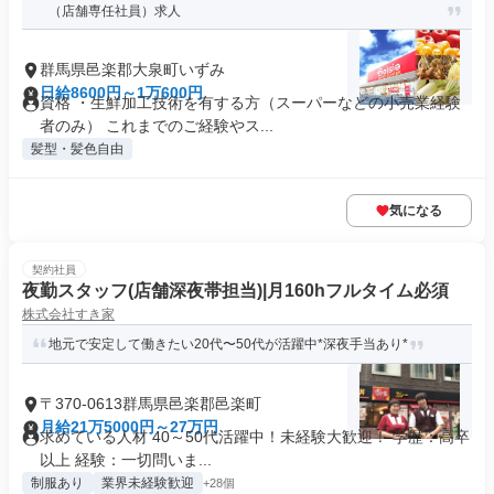
（店舗専任社員）求人
群馬県邑楽郡大泉町いずみ
日給8600円～1万600円
資格 ・生鮮加工技術を有する方（スーパーなどの小売業経験
者のみ） これまでのご経験やス...
髪型・髪色自由
気になる
契約社員
夜勤スタッフ(店舗深夜帯担当)|月160hフルタイム必須
株式会社すき家
地元で安定して働きたい20代〜50代が活躍中*深夜手当あり*
〒370-0613群馬県邑楽郡邑楽町
月給21万5000円～27万円
求めている人材 40～50代活躍中！未経験大歓迎！ 学歴：高卒
以上 経験：一切問いま...
制服あり
業界未経験歓迎
+28個