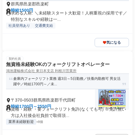
群馬県邑楽郡邑楽町
時給1500円
求める人材: ＼未経験スタート大歓迎！人柄重視の採用です／
特別なスキルや経験は一...
社員登用あり
交通費支給
気になる
契約社員
無資格未経験OKのフォークリフトオペレーター
鴻池運輸株式会社 東日本支店 利根川営業所
倉庫内フォークリフト業務 週3日～5日勤務／扶養内勤務可 男女活
躍中／時給1700円～／未...
〒370-0503群馬県邑楽郡千代田町
時給1700円～2550円
資格・経験 ・要フォークリフト免許(なくても可) ※免許無い
方は入社後会社負担で取得頂...
業界未経験歓迎
+8個