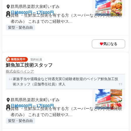
群馬県邑楽郡大泉町いずみ
日給8600円～1万600円
資格 ・生鮮加工技術を有する方（スーパーなどの小売業経験
者のみ） これまでのご経験やス...
髪型・髪色自由
気になる
契約社員
鮮魚加工技術スタッフ
株式会社ベイシア
家族手当や退職金など待遇充実◎経験者歓迎のベイシア鮮魚加工技
術スタッフ（店舗専任社員）求人
群馬県邑楽郡大泉町いずみ
日給8600円～1万600円
資格 ・生鮮加工技術を有する方（スーパーなどの小売業経験
者のみ） これまでのご経験やス...
髪型・髪色自由