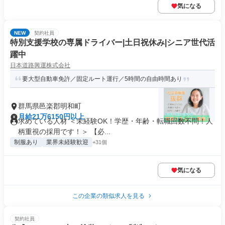
気になる
NEW
契約社員
特別支援学校の専属ドライバー|土日祝休み|シニア世代活
躍中
日本道路興運株式会社
要大型自動車免許／固定ルート運行／5時間の自由時間あり
群馬県邑楽郡明和町
月給21万6150円以上
求めている人材 ＜未経験OK！学歴・年齢・転職回数不問！人
柄重視の採用です！＞ 【必...
制服あり
業界未経験歓迎
+31個
気になる
この企業の類似求人を見る
契約社員