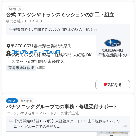
契約社員
公式 エンジンやトランスミッションの加工・組立
株式会社ＳＵＢＡＲＵ
寮費無料！3年間で約1380万円以上の収入可能！
〒370-0531群馬県邑楽郡大泉町
日給1万200円～1万800円
求めている人材 資格・経験不問 未経験OK！ ※現在活躍中の
スタッフの約8割が未経験ス...
業界未経験歓迎
+35個
気になる
NEW
契約社員
パナソニックグループでの事務・修理受付サポート
パーソルエクセルＨＲパートナーズ株式会社
【9月開始×時給1350円】未経験スタートOK♪土日祝休み！パナソ
ニックグループでの事務サ...