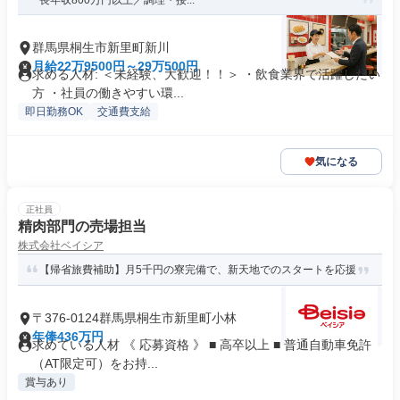
長年収800万円以上／調理・接...
群馬県桐生市新里町新川
月給22万9500円～29万500円
求める人材: ＜未経験、大歓迎！！＞ ・飲食業界で活躍したい
方 ・社員の働きやすい環...
即日勤務OK
交通費支給
気になる
正社員
精肉部門の売場担当
株式会社ベイシア
【帰省旅費補助】月5千円の寮完備で、新天地でのスタートを応援
〒376-0124群馬県桐生市新里町小林
年俸436万円
求めている人材 《 応募資格 》 ■ 高卒以上 ■ 普通自動車免許
（AT限定可）をお持...
賞与あり