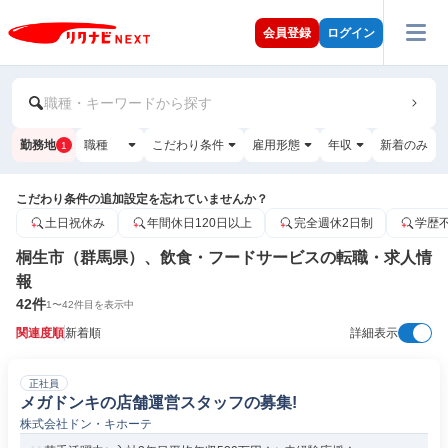
会員登録
ログイン
職種・キーワードから探す
勤務地
職種
こだわり条件
雇用形態
年収
新着のみ
1
こだわり条件の追加設定を忘れていませんか？
土日祝休み
年間休日120日以上
完全週休2日制
学歴
桐生市（群馬県）、飲食・フードサービスの転職・求人情
報
42
件
1
〜
42
件目を表示中
関連度順
新着順
詳細表示
正社員
メガドンキの店舗運営スタッフの募集!
株式会社ドン・キホーテ