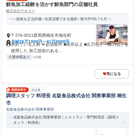
鮮魚加工経験を活かす鮮魚部門の店舗社員
株式会社ヤオコー
✅技術を正当評価✅生涯活躍できる場所✅賞与平均5.7カ月
〒376-0011群馬県桐生市相生町
月給26万1000円～41万9000円
求めている人材 ⏩必須条件 ■高卒以上 ■出刃包丁・柳刃包丁を
使用した 加工技術のある...
介護休暇あり
+16個
気になる
正社員
調理スタッフ 料理長 名阪食品株式会社 関東事業部 桐生
市
名阪食品株式会社 関東事業部
名阪食品株式会社 関東事業部｜レストラン・専門料理店（調理ス
タッフ・料理長）