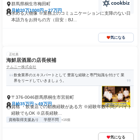
群馬県桐生市梅田町
月給20万1000円～27万円
求める人物像 ※業務上のコミュニケーションに支障のない日
本語力をお持ちの方（目安：BJ...
気になる
正社員
海鮮居酒屋の店長候補
チムニー株式会社
飲食業界のエキスパートとして 豊富な経験と専門知識を付けて 業
界をリードしていきましょう。
〒376-0046群馬県桐生市宮前町
月給35万円～49万円
資格 ・飲食店での勤務経験がある方 ※経験年数不問／バイト
経験でもOK ※店長経験...
資格取得支援あり
学歴不問
+16個
気になる