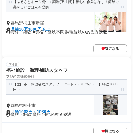
【ふるさとホーム桐生：調理(正社員)】難しい作業はなし！簡単で
美味しいごはんを提供
群馬県桐生市新宿
月給18万3000円以上
資格・経験 ■資格・経験不問 調理経験のある方歓迎！
気になる
正社員
福祉施設 調理補助スタッフ
フジ産業株式会社
【太田市 調理補助スタッフ パート・アルバイト 】時給1068
円～！
群馬県桐生市
月給1068円～1080円
資格・経験 資格不問 経験者優遇
気になる