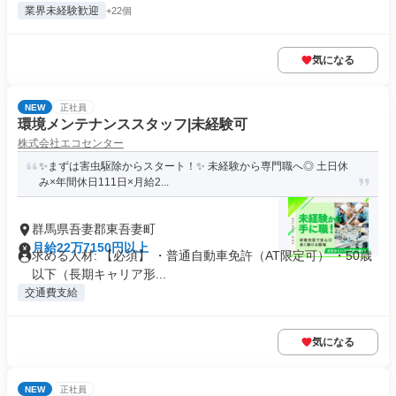
業界未経験歓迎
+22個
気になる
NEW
正社員
環境メンテナンススタッフ|未経験可
株式会社エコセンター
✨まずは害虫駆除からスタート！✨ 未経験から専門職へ◎ 土日休
み×年間休日111日×月給2...
群馬県吾妻郡東吾妻町
月給22万7150円以上
求める人材: 【必須】 ・普通自動車免許（AT限定可） ・50歳
以下（長期キャリア形...
交通費支給
気になる
NEW
正社員