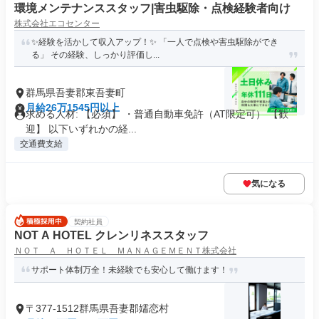
環境メンテナンススタッフ|害虫駆除・点検経験者向け
株式会社エコセンター
✨経験を活かして収入アップ！✨ 「一人で点検や害虫駆除ができ
る」 その経験、しっかり評価し...
群馬県吾妻郡東吾妻町
月給26万1545円以上
求める人材: 【必須】 ・普通自動車免許（AT限定可） 【歓
迎】 以下いずれかの経...
交通費支給
気になる
契約社員
NOT A HOTEL クレンリネススタッフ
ＮＯＴ Ａ ＨＯＴＥＬ ＭＡＮＡＧＥＭＥＮＴ株式会社
サポート体制万全！未経験でも安心して働けます！
〒377-1512群馬県吾妻郡嬬恋村