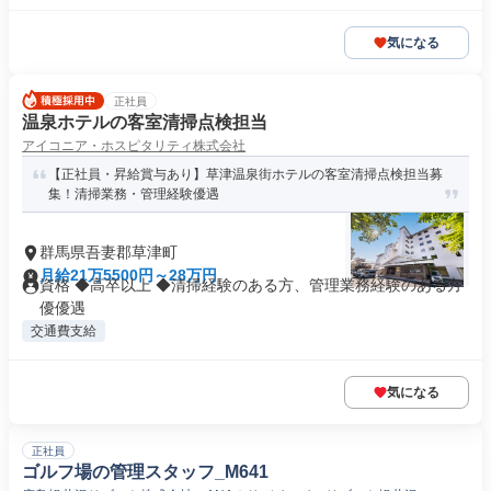
気になる
正社員
温泉ホテルの客室清掃点検担当
アイコニア・ホスピタリティ株式会社
【正社員・昇給賞与あり】草津温泉街ホテルの客室清掃点検担当募
集！清掃業務・管理経験優遇
群馬県吾妻郡草津町
月給21万5500円～28万円
資格 ◆高卒以上 ◆清掃経験のある方、管理業務経験のある方
優優遇
交通費支給
気になる
正社員
ゴルフ場の管理スタッフ_M641