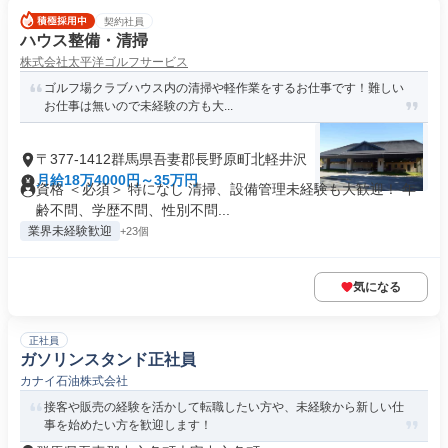
契約社員
ハウス整備・清掃
株式会社太平洋ゴルフサービス
ゴルフ場クラブハウス内の清掃や軽作業をするお仕事です！難しい
お仕事は無いので未経験の方も大...
〒377-1412群馬県吾妻郡長野原町北軽井沢
月給18万4000円～35万円
資格 ＜必須＞ 特になし 清掃、設備管理未経験も大歓迎！ 年
齢不問、学歴不問、性別不問...
業界未経験歓迎
+23個
気になる
正社員
ガソリンスタンド正社員
カナイ石油株式会社
接客や販売の経験を活かして転職したい方や、未経験から新しい仕
事を始めたい方を歓迎します！