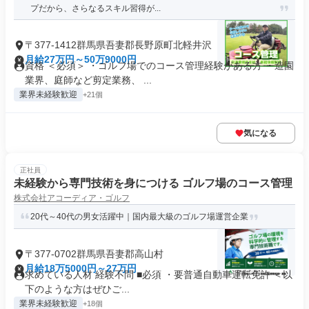
プだから、さらなるスキル習得が...
〒377-1412群馬県吾妻郡長野原町北軽井沢
月給27万円～50万9000円
資格 ＜必須＞ ・ゴルフ場でのコース管理経験がある方 ・造園
業界、庭師など剪定業務、 ...
業界未経験歓迎
+21個
気になる
正社員
未経験から専門技術を身につける ゴルフ場のコース管理
株式会社アコーディア・ゴルフ
20代～40代の男女活躍中｜国内最大級のゴルフ場運営企業
〒377-0702群馬県吾妻郡高山村
月給18万5000円～27万円
求めている人材 経験不問 ■必須 ・要普通自動車運転免許 ＜以
下のような方はぜひご...
業界未経験歓迎
+18個