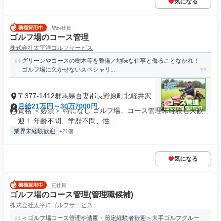
気になる
契約社員
ゴルフ場のコース管理
株式会社太平洋ゴルフサービス
グリーンやコースの樹木等を整備／地味な仕事と侮ることなかれ！
ゴルフ場に欠かせないスペシャリ...
〒377-1412群馬県吾妻郡長野原町北軽井沢
月給21万円～30万7000円
資格 ＜必須＞ 特になし ゴルフ場、コース管理未経験も大歓
迎！ 年齢不問、学歴不問、性...
業界未経験歓迎
+21個
気になる
正社員
ゴルフ場のコース管理(管理職候補)
株式会社太平洋ゴルフサービス
＜ゴルフ場コース管理や造園・剪定経験者歓迎＞大手ゴルフグルー