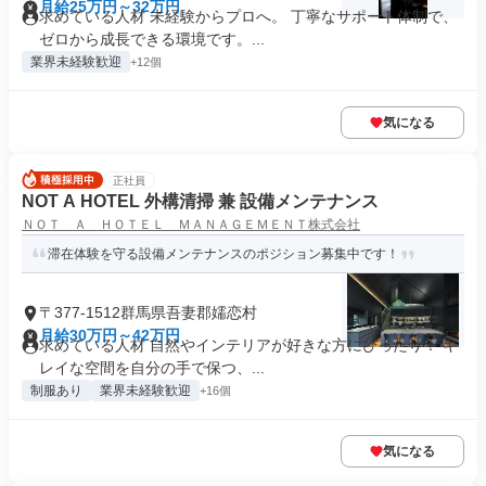
月給25万円～32万円
求めている人材 未経験からプロへ。 丁寧なサポート体制で、
ゼロから成長できる環境です。...
業界未経験歓迎
+12個
気になる
正社員
NOT A HOTEL 外構清掃 兼 設備メンテナンス
ＮＯＴ Ａ ＨＯＴＥＬ ＭＡＮＡＧＥＭＥＮＴ株式会社
滞在体験を守る設備メンテナンスのポジション募集中です！
〒377-1512群馬県吾妻郡嬬恋村
月給30万円～42万円
求めている人材 自然やインテリアが好きな方にぴったり！ キ
レイな空間を自分の手で保つ、...
制服あり
業界未経験歓迎
+16個
気になる