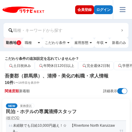
会員登録
ログイン
職種・キーワードから探す
勤務地
職種
こだわり条件
雇用形態
年収
新着のみ
1
こだわり条件の追加設定を忘れていませんか？
土日祝休み
年間休日120日以上
完全週休2日制
学歴
吾妻郡（群馬県）、清掃・美化の転職・求人情報
16
件
1
〜
16
件目を表示中
関連度順
新着順
詳細表示
NEW
業務委託
民泊・ホテルの専属清掃スタッフ
(株)PQD
未経験でも日給10,000円越え！☆ 【Rivertone North Karuizaw
a...