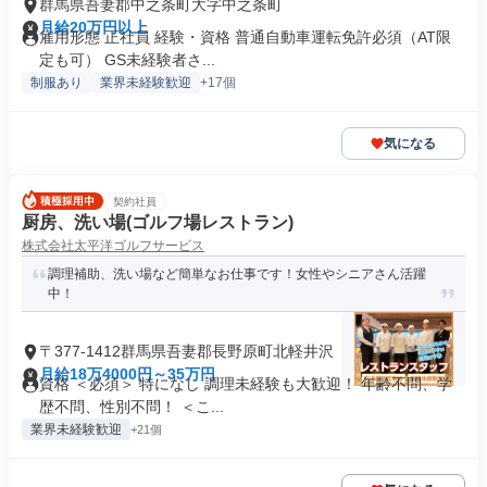
群馬県吾妻郡中之条町大字中之条町
月給20万円以上
雇用形態 正社員 経験・資格 普通自動車運転免許必須（AT限
定も可） GS未経験者さ...
制服あり
業界未経験歓迎
+17個
気になる
契約社員
厨房、洗い場(ゴルフ場レストラン)
株式会社太平洋ゴルフサービス
調理補助、洗い場など簡単なお仕事です！女性やシニアさん活躍
中！
〒377-1412群馬県吾妻郡長野原町北軽井沢
月給18万4000円～35万円
資格 ＜必須＞ 特になし 調理未経験も大歓迎！ 年齢不問、学
歴不問、性別不問！ ＜こ...
業界未経験歓迎
+21個