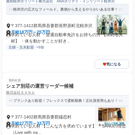
鹿島軽井沢リゾート株式会社 ANAホリデイ・インリゾート軽井沢
軽井沢の広大なフィールド。裏側から支えるやりがいある仕事！
〒377-1412群馬県吾妻郡長野原町北軽井沢
月給18万円～25万円
求めている人材 ・普通自動車免許をお持ちの方 【求める人
材】 ・体を動かすことが好き...
主婦・主夫歓迎
+9個
気になる
契約社員
シェア別荘の運営リーダー候補
株式会社ＳＡＮＵ
ブランクあり歓迎！フレックスで柔軟勤務！正社員登用もあり！
〒377-1402群馬県吾妻郡嬬恋村
月給27万円～33万円
求めている人材 【こんな方を求めています】 ＊SANUの理念
（Live with na...