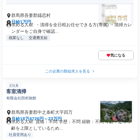
群馬県吾妻郡嬬恋村
日給1万円
求める人材: ・清掃を全日程お任せできる方(専属) ・清掃カレ
ンダーをご自身で確認...
残業なし
交通費支給
気になる
この企業の類似求人を見る
正社員
客室清掃
有限会社田村旅館
群馬県吾妻郡中之条町大字四万
月給18万4726円～23万円
求める人材: 資格：不問 学歴：不問 経験：不問 年齢：定年年
齢を上限としているため...
社員登用あり