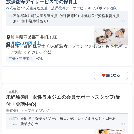
放課後等デイサービスでの保育士
株式会社KB 児童発達支援・放課後等デイサービス キッズボンド地蔵
不破郡垂井町*児童発達支援･放課後等ﾃﾞｲ*未経験OK*資格取得支援
あり*無料駐車場あり!
岐阜県不破郡垂井町地蔵
月給20万円以上
経験・資格 保育士 ◇未経験者、ブランクのある方も お気軽に
ご相談ください♪ ◇普...
主婦・主夫歓迎
+2個
気になる
正社員
未経験8割 女性専用ジムの会員サポートスタッフ(受
付・会話中心)
株式会社トップライジング
誰かを応援する接客だから、毎日が嬉しい♪ ノルマなし・日祝休
み・残業少なめ