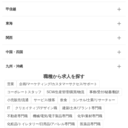
甲信越
東海
関西
中国・四国
九州・沖縄
職種から求人を探す
営業
企画/マーケティング/カスタマーサクセス/サポート
コーポレートスタッフ
SCM/生産管理/購買/物流
事務/受付/秘書/翻訳
小売販売/流通
サービス/接客
飲食
コンサル/士業/リサーチャー
IT
クリエイティブ/デザイン職
建築/土木/プラント専門職
不動産専門職
機械/電気/電子製品専門職
化学/素材専門職
化粧品/トイレタリー/日用品/アパレル専門職
医薬品専門職