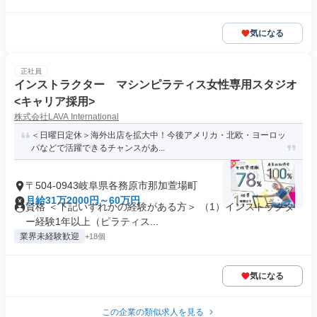
気になる
正社員
インストラクター マシンピラティス女性専用スタジオ
<キャリア採用>
株式会社LAVA International
＜日曜日定休＞海外出店を拡大中！今後アメリカ・北欧・ヨーロッ
パなどで活躍できるチャンスがあ...
〒504-0943岐阜県各務原市那加萱場町
月給31万2000円～60万円
資格 ＜下記いずれかの経験がある方＞ （1）インストラクタ
ー経験1年以上（ピラティス...
業界未経験歓迎
+18個
気になる
この企業の類似求人を見る