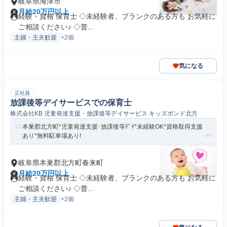
岐阜県海津市
月給20万円以上
経験・資格 保育士 ◇未経験者、ブランクのある方も お気軽に
ご相談ください♪ ◇普...
主婦・主夫歓迎
+2個
気になる
正社員
放課後等デイサービスでの保育士
株式会社KB 児童発達支援・放課後等デイサービス キッズボンド北方
本巣郡北方町*児童発達支援･放課後等ﾃﾞｲ*未経験OK*資格取得支援
あり*無料駐車場あり!
岐阜県本巣郡北方町春来町
月給20万円以上
経験・資格 保育士 ◇未経験者、ブランクのある方も お気軽に
ご相談ください♪ ◇普...
主婦・主夫歓迎
+2個