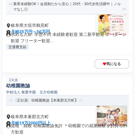
業界未経験OK！会員制だから安心｜20代・30代女性活躍中｜ノル
マなし◎
岐阜県大垣市鶴見町
月給25万円～50万円
求める人材: 学歴不問 未経験者歓迎 第二新卒歓迎 U・Iターン
歓迎 フリーター歓迎...
交通費支給
気になる
正社員
幼稚園教諭
学校法人 敬愛学園 北方幼稚園
〈正社員〉幼稚園教諭【本巣郡北方町】
岐阜県本巣郡北方町
月給19万2000円以上
資格・経験 幼稚園教諭免許 ＊幼稚園での就業経験をお持ちの
方歓迎