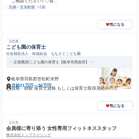
ご相談ください♪ ◇普...
主婦・主夫歓迎
+2個
気になる
正社員
こども園の保育士
社会福祉法人 桂福祉会 ななさとこども園
正規職員/こども園の保育士【岐阜市西改田】
岐阜県羽島郡笠松町米野
月給21万円～36万円
資格・経験 保育士資格 もしくは保育士取得見込みの方
気になる
正社員
会員様に寄り添う 女性専用フィットネススタッフ
株式会社トップライジング