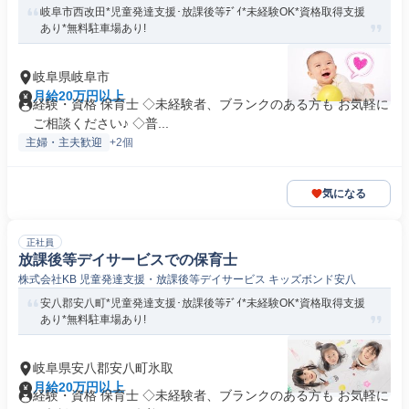
岐阜市西改田*児童発達支援･放課後等ﾃﾞｲ*未経験OK*資格取得支援
あり*無料駐車場あり!
岐阜県岐阜市
月給20万円以上
経験・資格 保育士 ◇未経験者、ブランクのある方も お気軽に
ご相談ください♪ ◇普...
主婦・主夫歓迎
+2個
気になる
正社員
放課後等デイサービスでの保育士
株式会社KB 児童発達支援・放課後等デイサービス キッズボンド安八
安八郡安八町*児童発達支援･放課後等ﾃﾞｲ*未経験OK*資格取得支援
あり*無料駐車場あり!
岐阜県安八郡安八町氷取
月給20万円以上
経験・資格 保育士 ◇未経験者、ブランクのある方も お気軽に