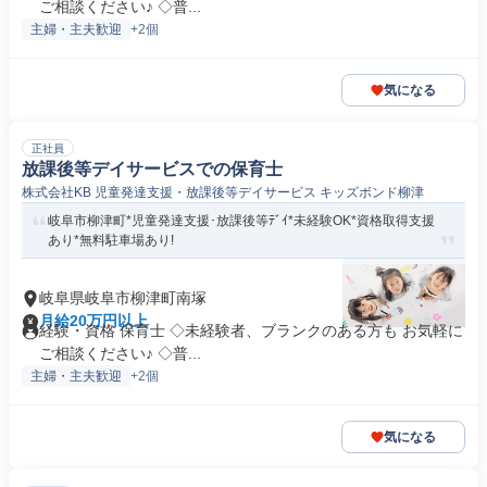
ご相談ください♪ ◇普...
主婦・主夫歓迎
+2個
気になる
正社員
放課後等デイサービスでの保育士
株式会社KB 児童発達支援・放課後等デイサービス キッズボンド柳津
岐阜市柳津町*児童発達支援･放課後等ﾃﾞｲ*未経験OK*資格取得支援
あり*無料駐車場あり!
岐阜県岐阜市柳津町南塚
月給20万円以上
経験・資格 保育士 ◇未経験者、ブランクのある方も お気軽に
ご相談ください♪ ◇普...
主婦・主夫歓迎
+2個
気になる