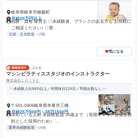
岐阜県岐阜市柳森町
月給20万円以上
経験・資格 保育士 ◇未経験者、ブランクのある方も お気軽に
ご相談ください♪ ◇普...
主婦・主夫歓迎
+2個
気になる
正社員
マシンピラティススタジオのインストラクター
株式会社ＬＯＩＶＥ
未経験入社94%以上／年間休日124日／早朝出勤なし
〒501-0406岐阜県本巣市三橋
月給25万500円～38万1500円
求めている人材 未経験歓迎 35歳まで （長期キャリア形成を目
的とした採用のため） ...
業界未経験歓迎
+26個