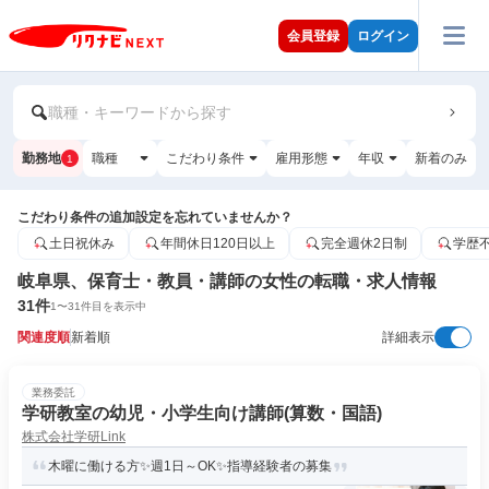
会員登録
ログイン
職種・キーワードから探す
勤務地
職種
こだわり条件
雇用形態
年収
新着のみ
1
こだわり条件の追加設定を忘れていませんか？
土日祝休み
年間休日120日以上
完全週休2日制
学歴
岐阜県、保育士・教員・講師の女性の転職・求人情報
31
件
1
〜
31
件目を表示中
関連度順
新着順
詳細表示
業務委託
学研教室の幼児・小学生向け講師(算数・国語)
株式会社学研Link
木曜に働ける方✨週1日～OK✨指導経験者の募集