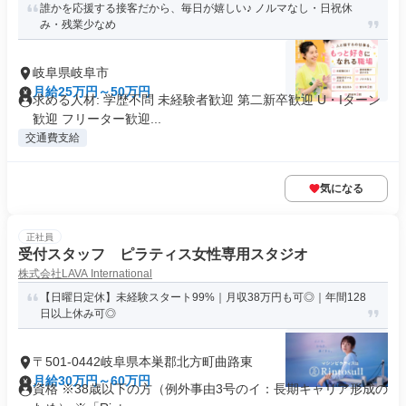
誰かを応援する接客だから、毎日が嬉しい♪ ノルマなし・日祝休
み・残業少なめ
岐阜県岐阜市
月給25万円～50万円
求める人材: 学歴不問 未経験者歓迎 第二新卒歓迎 U・Iターン
歓迎 フリーター歓迎...
交通費支給
気になる
正社員
受付スタッフ ピラティス女性専用スタジオ
株式会社LAVA International
【日曜日定休】未経験スタート99%｜月収38万円も可◎｜年間128
日以上休み可◎
〒501-0442岐阜県本巣郡北方町曲路東
月給30万円～60万円
資格 ※38歳以下の方（例外事由3号のイ：長期キャリア形成の