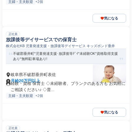
主婦・主夫歓迎
+2個
気になる
正社員
放課後等デイサービスでの保育士
株式会社KB 児童発達支援・放課後等デイサービス キッズボンド垂井
不破郡垂井町*児童発達支援･放課後等ﾃﾞｲ*未経験OK*資格取得支援
あり*無料駐車場あり!
岐阜県不破郡垂井町表佐
月給20万円以上
経験・資格 保育士 ◇未経験者、ブランクのある方も お気軽に
ご相談ください♪ ◇普...
主婦・主夫歓迎
+2個
気になる
正社員