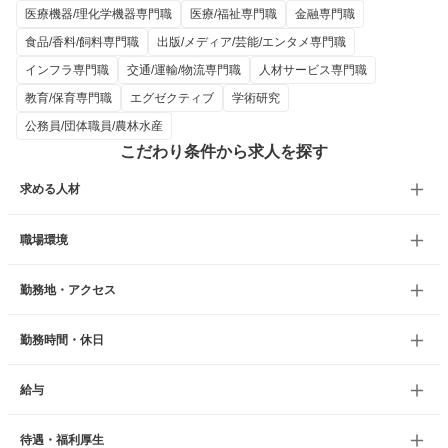
医療機器/理化学機器専門職
医療/福祉専門職
金融専門職
食品/香料/飼料専門職
出版/メディア/芸能/エンタメ専門職
インフラ専門職
交通/運輸/物流専門職
人材サービス専門職
教育/保育専門職
エグゼクティブ
学術研究
公務員/団体職員/農林水産
こだわり条件から求人を探す
求める人材
職場環境
勤務地・アクセス
勤務時間・休日
給与
待遇・福利厚生