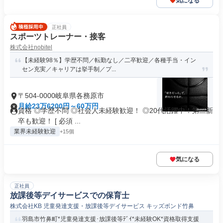
気になる
正社員
スポーツトレーナー・接客
株式会社nobitel
【未経験98％】学歴不問／転勤なし／二卒歓迎／各種手当・イン
セン充実／キャリアは挙手制／プ...
〒504-0000岐阜県各務原市
月給23万6200円～60万円
資格 ◎学歴不問 ◎社会人未経験歓迎！ ◎20代活躍中！第二新
卒も歓迎！ [ 必須 ...
業界未経験歓迎
+15個
気になる
正社員
放課後等デイサービスでの保育士
株式会社KB 児童発達支援・放課後等デイサービス キッズボンド竹鼻
羽島市竹鼻町*児童発達支援･放課後等ﾃﾞｲ*未経験OK*資格取得支援