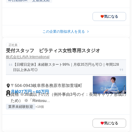
即日勤務OK
交通費支給
気になる
この企業の類似求人を見る
正社員
受付スタッフ ピラティス女性専用スタジオ
株式会社LAVA International
【日曜日定休】未経験スタート99%｜月収35万円も可◎｜年間128
日以上休み可◎
〒504-0943岐阜県各務原市那加萱場町
月給27万円～60万円
資格 ※38歳以下の方（例外事由3号のイ：長期キャリア形成の
ため） ※「Rintosu...
業界未経験歓迎
+18個
気になる