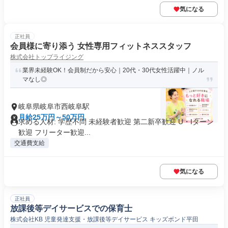
気になる
正社員
会員様に寄り添う 女性専用フィットネススタッフ
株式会社トップライジング
業界未経験OK！会員制だから安心｜20代・30代女性活躍中｜ノル
マなし◎
岐阜県岐阜市西岐阜駅
月給25万円～50万円
求める人材: 学歴不問 未経験者歓迎 第二新卒歓迎 U・Iターン
歓迎 フリーター歓迎...
交通費支給
気になる
正社員
放課後等デイサービスでの保育士
株式会社KB 児童発達支援・放課後等デイサービス キッズボンド平田