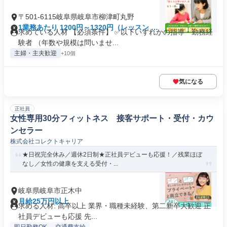
〒501-6115岐阜県岐阜市柳津町丸野
1業務あたり 1200円～1320円（レッスン 60
求めている人材 【必須条件】 ✅以下いずれかの指導・勤務経
分）
験者 （年数や規模は問いませ...
主婦・主夫歓迎
+10個
気になる
正社員
女性専用30分フィットネス 接客サポート・受付・カウ
ンセラー
株式会社コレクトキャリア
★日祝完全休み／週休2日制★正社員デビューも応援！／残業ほぼ
なし／女性の健康を支える受付・...
岐阜県岐阜市正木中
月給25万円以上
求める人材: 高卒以上 業界・職種未経験、第二新卒大歓迎 正
社員デビューも応援 先...