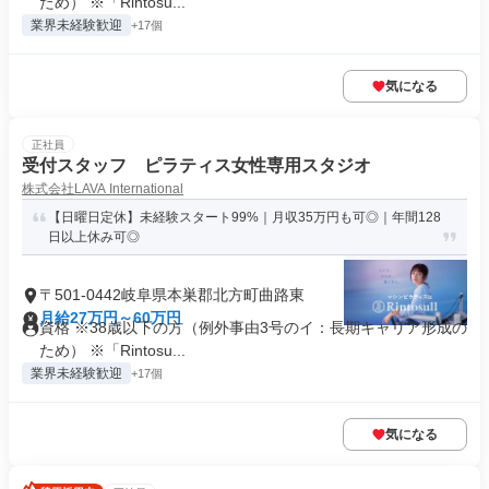
ため） ※「Rintosu...
業界未経験歓迎
+17個
気になる
正社員
受付スタッフ ピラティス女性専用スタジオ
株式会社LAVA International
【日曜日定休】未経験スタート99%｜月収35万円も可◎｜年間128
日以上休み可◎
〒501-0442岐阜県本巣郡北方町曲路東
月給27万円～60万円
資格 ※38歳以下の方（例外事由3号のイ：長期キャリア形成の
ため） ※「Rintosu...
業界未経験歓迎
+17個
気になる