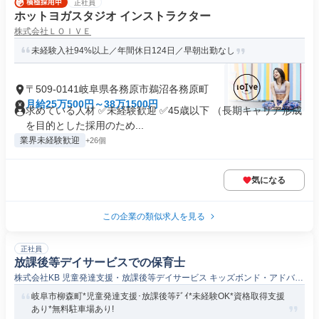
正社員
ホットヨガスタジオ インストラクター
株式会社ＬＯＩＶＥ
未経験入社94%以上／年間休日124日／早朝出勤なし
〒509-0141岐阜県各務原市鵜沼各務原町
月給25万500円～38万1500円
求めている人材 ✅未経験歓迎 ✅45歳以下 （長期キャリア形成
を目的とした採用のため...
業界未経験歓迎
+26個
気になる
この企業の類似求人を見る
正社員
放課後等デイサービスでの保育士
株式会社KB 児童発達支援・放課後等デイサービス キッズボンド・アドバン
ス柳森
岐阜市柳森町*児童発達支援･放課後等ﾃﾞｲ*未経験OK*資格取得支援
あり*無料駐車場あり!