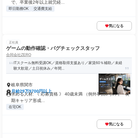
で、卒業後2年以上就労経...
即日勤務OK
交通費支給
気になる
正社員
ゲームの動作確認・バグチェックスタッフ
合同会社ZERO
ITスクール無料受講OK／資格取得支援あり／家賃60％補助／未経
験大歓迎／土日祝休み／年間...
岐阜県関市
月給29万9700円以上
求める人材: 《 応募資格 》 40歳未満 （例外事由3号のイ・長
期キャリア形成...
在宅OK
気になる