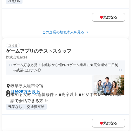
在宅OK
気になる
この企業の類似求人を見る
正社員
ゲームアプリのテストスタッフ
株式会社axes
ゲーム好き必見！未経験から憧れのゲーム業界に★完全週休二日制
＆残業ほぼナシ◎
岐阜県大垣市今宿
月給25万円以上
求める人材: ＜応募条件＞ ■高卒以上 ■ビジネスレベルの日本
語で会話できる方 ✨...
残業なし
交通費支給
気になる