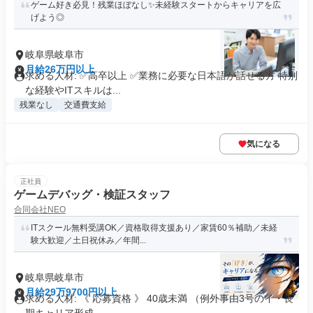
ゲーム好き必見！残業ほぼなし✨未経験スタートからキャリアを広
げよう◎
岐阜県岐阜市
月給26万円以上
求める人材: ✅高卒以上 ✅業務に必要な日本語が話せる方 特別
な経験やITスキルは...
残業なし
交通費支給
気になる
正社員
ゲームデバッグ・検証スタッフ
合同会社NEO
ITスクール無料受講OK／資格取得支援あり／家賃60％補助／未経
験大歓迎／土日祝休み／年間...
岐阜県岐阜市
月給29万9700円以上
求める人材: 《 応募資格 》 40歳未満 （例外事由3号のイ・長