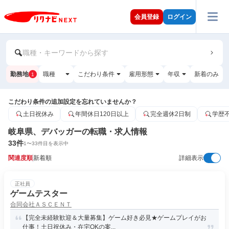
会員登録
ログイン
職種・キーワードから探す
勤務地
職種
こだわり条件
雇用形態
年収
新着のみ
1
こだわり条件の追加設定を忘れていませんか？
土日祝休み
年間休日120日以上
完全週休2日制
学歴
岐阜県、デバッガーの転職・求人情報
33
件
1
〜
33
件目を表示中
関連度順
新着順
詳細表示
正社員
ゲームテスター
合同会社ＡＳＣＥＮＴ
【完全未経験歓迎＆大量募集】ゲーム好き必見★ゲームプレイがお
仕事！土日祝休み・在宅OKの案...