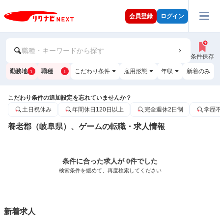
会員登録
ログイン
職種・キーワードから探す
条件保存
勤務地
職種
こだわり条件
雇用形態
年収
新着のみ
1
1
こだわり条件の追加設定を忘れていませんか？
土日祝休み
年間休日120日以上
完全週休2日制
学歴
養老郡（岐阜県）、ゲームの転職・求人情報
条件に合った求人が 0件でした
検索条件を緩めて、再度検索してください
新着求人