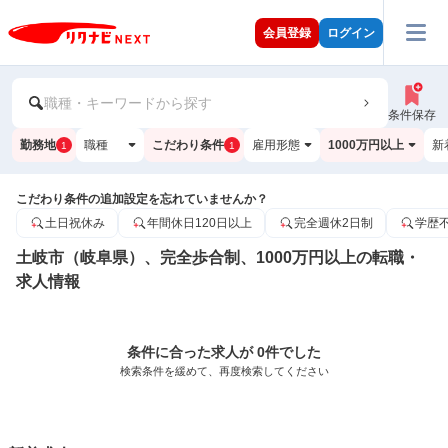
会員登録
ログイン
職種・キーワードから探す
条件保存
勤務地
職種
こだわり条件
雇用形態
1000万円以上
新
1
1
こだわり条件の追加設定を忘れていませんか？
土日祝休み
年間休日120日以上
完全週休2日制
学歴
土岐市（岐阜県）、完全歩合制、1000万円以上の転職・
求人情報
条件に合った求人が 0件でした
検索条件を緩めて、再度検索してください