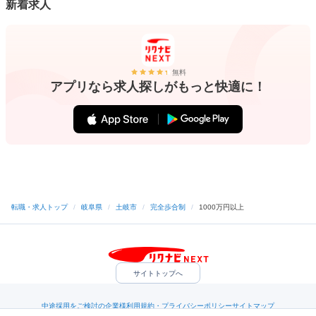
新着求人
無料
アプリなら求人探しがもっと快適に！
転職・求人トップ
/
岐阜県
/
土岐市
/
完全歩合制
/
1000万円以上
サイトトップへ
中途採用をご検討の企業様
利用規約・プライバシーポリシー
サイトマップ