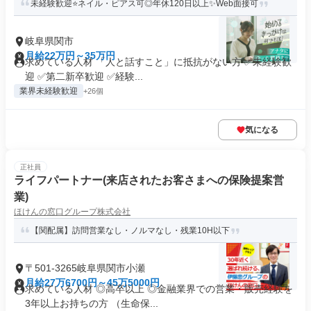
未経験歓迎⭐ネイル・ピアス可◎年休120日以上✨Web面接可
岐阜県関市
月給22万円～35万円
求めている人材 「人と話すこと」に抵抗がない方 ✅未経験歓
迎 ✅第二新卒歓迎 ✅経験...
業界未経験歓迎
+26個
気になる
正社員
ライフパートナー(来店されたお客さまへの保険提案営
業)
ほけんの窓口グループ株式会社
【関配属】訪問営業なし・ノルマなし・残業10H以下
〒501-3265岐阜県関市小瀬
月給27万6700円～45万5000円
求めている人材 ◎高卒以上 ◎金融業界での営業・販売経験を
3年以上お持ちの方 （生命保...