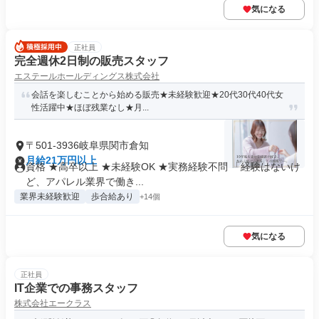
気になる
正社員
完全週休2日制の販売スタッフ
エステールホールディングス株式会社
会話を楽しむことから始める販売★未経験歓迎★20代30代40代女
性活躍中★ほぼ残業なし★月...
〒501-3936岐阜県関市倉知
月給21万円以上
資格 ★高卒以上 ★未経験OK ★実務経験不問 「経験はないけ
ど、アパレル業界で働き...
業界未経験歓迎
歩合給あり
+14個
気になる
正社員
IT企業での事務スタッフ
株式会社エークラス