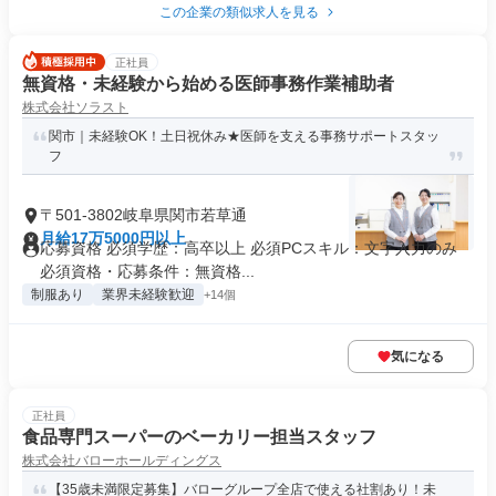
この企業の類似求人を見る
正社員
無資格・未経験から始める医師事務作業補助者
株式会社ソラスト
関市｜未経験OK！土日祝休み★医師を支える事務サポートスタッ
フ
〒501-3802岐阜県関市若草通
月給17万5000円以上
応募資格 必須学歴：高卒以上 必須PCスキル：文字入力のみ
必須資格・応募条件：無資格...
制服あり
業界未経験歓迎
+14個
気になる
正社員
食品専門スーパーのベーカリー担当スタッフ
株式会社バローホールディングス
【35歳未満限定募集】バローグループ全店で使える社割あり！未