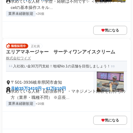
求めている人材 ✨学歴・経験は不問です✨ ＜必須条件＞ ✅Ex
celの基本操作スキル...
業界未経験歓迎
+26個
気になる
正社員
エリアマネージャー サーティワンアイスクリーム
株式会社ワイズ
入社祝い金30万円支給！地域No.1の店舗を目指しましょう！
〒501-3936岐阜県関市倉知
月給35万3410円～41万610円
求めている人材 【必須条件】 ・マネジメント経験をお持ちの
方（業界・職種不問） ※店長...
業界未経験歓迎
+16個
気になる