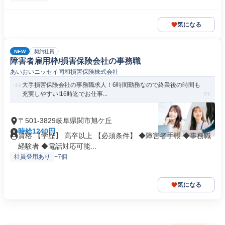
気になる
NEW
契約社員
障害者雇用枠/損害保険会社の事務職
あいおいニッセイ同和損害保険株式会社
大手損害保険会社の事務職求人！6時間勤務なので終業後の時間も
充実しやすい!16時迄でお仕事...
〒501-3829岐阜県関市旭ケ丘
時給1240円
資格 【学歴】 高卒以上 【必須条件】 ◆障害者手帳 ◆事務職
経験者 ◆電話対応可能...
社員登用あり
+7個
気になる