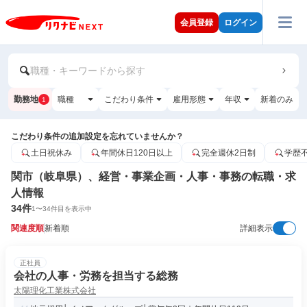
会員登録
ログイン
職種・キーワードから探す
勤務地
職種
こだわり条件
雇用形態
年収
新着のみ
1
こだわり条件の追加設定を忘れていませんか？
土日祝休み
年間休日120日以上
完全週休2日制
学歴
関市（岐阜県）、経営・事業企画・人事・事務の転職・求
人情報
34
件
1
〜
34
件目を表示中
関連度順
新着順
詳細表示
正社員
会社の人事・労務を担当する総務
太陽理化工業株式会社