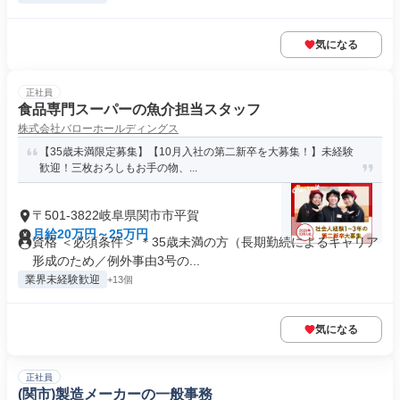
気になる
正社員
食品専門スーパーの魚介担当スタッフ
株式会社バローホールディングス
【35歳未満限定募集】【10月入社の第二新卒を大募集！】未経験
歓迎！三枚おろしもお手の物、...
〒501-3822岐阜県関市市平賀
月給20万円～25万円
資格 ＜必須条件＞ ＊35歳未満の方（長期勤続によるキャリア
形成のため／例外事由3号の...
業界未経験歓迎
+13個
気になる
正社員
(関市)製造メーカーの一般事務