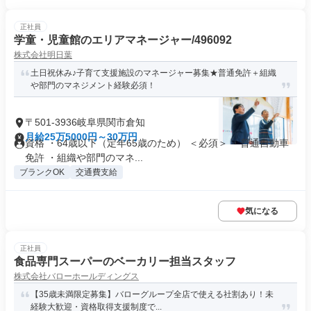
正社員
学童・児童館のエリアマネージャー/496092
株式会社明日葉
土日祝休み♪子育て支援施設のマネージャー募集★普通免許＋組織
や部門のマネジメント経験必須！
〒501-3936岐阜県関市倉知
月給25万5000円～30万円
資格 ・64歳以下（定年65歳のため） ＜必須＞ ・普通自動車
免許 ・組織や部門のマネ...
ブランクOK
交通費支給
気になる
正社員
食品専門スーパーのベーカリー担当スタッフ
株式会社バローホールディングス
【35歳未満限定募集】バローグループ全店で使える社割あり！未
経験大歓迎・資格取得支援制度で...