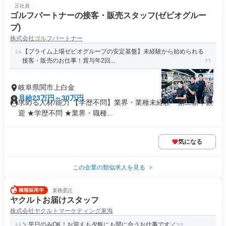
正社員
ゴルフパートナーの接客・販売スタッフ(ゼビオグルー
プ)
株式会社ゴルフパートナー
【プライム上場ゼビオグループの安定基盤】未経験から始められる
接客・販売のお仕事！賞与年2回...
岐阜県関市上白金
月給23万円～30万円
求める人材/能力 【学歴不問】業界・業種未経験・第⼆新卒歓
迎 ★学歴不問 ★業界・職種...
気になる
この企業の類似求人を見る
業務委託
ヤクルトお届けスタッフ
株式会社ヤクルトマーケティング東海
＼平日のみOK！お迎えも夕飯にも間に合うお仕事です／