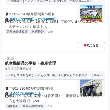
地元採用│イノアックグループ│賞与年2回｜年間休日119日
〒501-3941岐阜県関市小屋名
月給18万3200円～23万4000円
求めている人材 【新着 ＆ 急募】 年齢問いません 未経験から
のチャレンジも応援！ 人...
業界未経験歓迎
車通勤OK
+14個
気になる
正社員
航空機部品の事務・生産管理
イワヰ工業株式会社
飛行機作りを裏から支えるお仕事／未経験からの挑戦◎／土日休み
〒501-3904岐阜県関市明生町
月給22万1000円以上
求めている人材 学歴・経験不問！ 生産管理やIT事務経験者の
方も大歓迎 ◎Excel...
制服あり
業界未経験歓迎
+21個