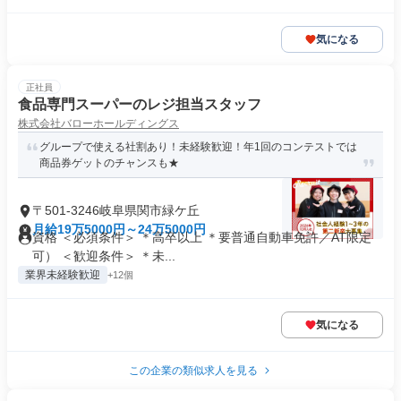
気になる
正社員
食品専門スーパーのレジ担当スタッフ
株式会社バローホールディングス
グループで使える社割あり！未経験歓迎！年1回のコンテストでは
商品券ゲットのチャンスも★
〒501-3246岐阜県関市緑ケ丘
月給19万5000円～24万5000円
資格 ＜必須条件＞ ＊高卒以上 ＊要普通自動車免許／AT限定
可） ＜歓迎条件＞ ＊未...
業界未経験歓迎
+12個
気になる
この企業の類似求人を見る