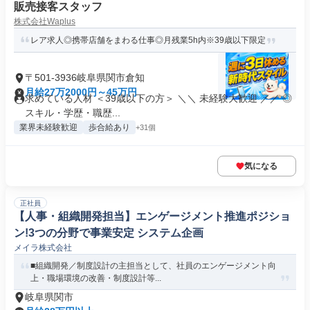
販売接客スタッフ
株式会社Waplus
レア求人◎携帯店舗をまわる仕事◎月残業5h内※39歳以下限定
〒501-3936岐阜県関市倉知
月給27万2000円～45万円
求めている人材 ＜39歳以下の方＞ ＼＼ 未経験大歓迎 ／／ ◎
スキル・学歴・職歴...
業界未経験歓迎
歩合給あり
+31個
気になる
正社員
【人事・組織開発担当】エンゲージメント推進ポジショ
ン!3つの分野で事業安定 システム企画
メイラ株式会社
■組織開発／制度設計の主担当として、社員のエンゲージメント向
上・職場環境の改善・制度設計等...
岐阜県関市