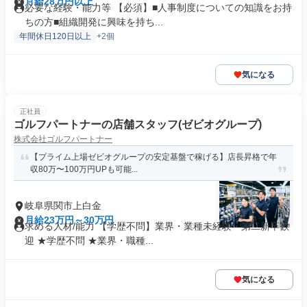
月給28万円以上
必要な経験・能力等 【必須】■人事制度についての知識をお持
ちの方■組織開発に興味を持ち...
年間休日120日以上
+2個
気になる
正社員
ゴルフパートナーの店舗スタッフ(ゼビオグループ)
株式会社ゴルフパートナー
【プライム上場ゼビオグループの安定基盤で稼げる】店長昇格で年
収80万〜100万円UPも可能...
岐阜県関市上白金
月給23万円～30万円
求める人材/能力 【学歴不問】業界・業種未経験・第⼆新卒歓
迎 ★学歴不問 ★業界・職種...
気になる