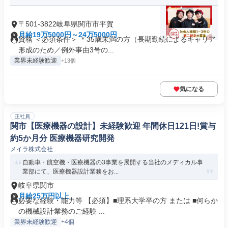
〒501-3822岐阜県関市市平賀
月給19万5000円～24万5000円
資格 ＜必須条件＞ ＊35歳未満の方（長期勤続によるキャリア
形成のため／例外事由3号の...
業界未経験歓迎
+13個
気になる
正社員
関市【医療機器の設計】未経験歓迎 年間休日121日!賞与
約5か月分 医療機器研究開発
メイラ株式会社
自動車・航空機・医療機器の3事業を展開する当社のメディカル事
業部にて、医療機器設計業務をお...
岐阜県関市
月給25万円以上
必要な経験・能力等 【必須】■理系大学卒の方 または ■何らか
の機械設計業務のご経験 ...
業界未経験歓迎
+4個