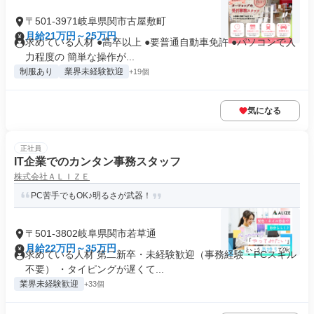
〒501-3971岐阜県関市古屋敷町
月給21万円～25万円
求めている人材 ●高卒以上 ●要普通自動車免許 ●パソコンで入
力程度の 簡単な操作が...
制服あり
業界未経験歓迎
+19個
気になる
正社員
IT企業でのカンタン事務スタッフ
株式会社ＡＬＩＺＥ
PC苦手でもOK♪明るさが武器！
〒501-3802岐阜県関市若草通
月給22万円～35万円
求めている人材 第二新卒・未経験歓迎（事務経験・PCスキル
不要） ・タイピングが遅くて...
業界未経験歓迎
+33個