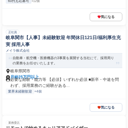
60代も応募可
+12個
気になる
正社員
岐阜関市【人事】未経験歓迎 年間休日121日/福利厚生充
実 採用人事
メイラ株式会社
自動車・航空機・医療機器の3事業を展開する当社にて、採用周り
の業務をお任せいたします。
岐阜県関市
月給25万円以上
必要な経験・能力等 【必須】いずれか必須 ■新卒・中途を問
わず、採用業務のご経験がある...
業界未経験歓迎
+4個
気になる
業務委託