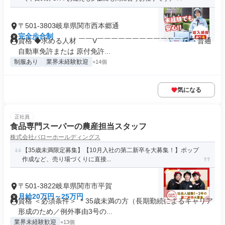
〒501-3803岐阜県関市西本郷通
完全歩合制
資格 ◆求める人材 ￣￣V￣￣￣￣￣￣￣￣￣￣￣￣￣￣ 普通
自動車免許または 原付免許...
制服あり
業界未経験歓迎
+14個
気になる
正社員
食品専門スーパーの農産担当スタッフ
株式会社バローホールディングス
【35歳未満限定募集】【10月入社の第二新卒を大募集！】ポップ
作成など、売り場づくりに直接...
〒501-3822岐阜県関市市平賀
月給20万円～25万円
資格 ＜必須条件＞ ＊35歳未満の方（長期勤続によるキャリア
形成のため／例外事由3号の...
業界未経験歓迎
+13個