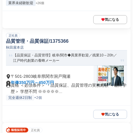
業界未経験歓迎
+26個
気になる
正社員
品質管理・品質保証/1375366
秋田屋本店
【品質保証・品質管理】岐阜/関市◆異業界歓迎／残業10～20h／
江戸時代創業の養蜂メーカー
〒501-2803岐阜県関市洞戸飛瀬
年俸350万円～450万円
資格 ＜必須条件＞ ・品質保証、品質管理の実務経験 ＜最終学
歴＞ 学歴不問 ※※※※※...
完全週休2日制
+2個
気になる
正社員