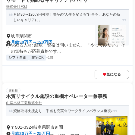
リモートで始めるキャリアアドバイザー
株式会社FGJ
月給30〜120万円可能！誰かの"人生を変える"仕事を、あなたの新
しいキャリアに。
岐阜県関市
月給30万円～120万円
求める人材: 経験・資格は問いません。 「やってみたい」 そ
の気持ちが応募資格です...
シフト自由
在宅OK
+1個
気になる
正社員
木質リサイクル施設の重機オペレーター兼事務
山室木材工業株式会社
資格取得支援あり！手当も充実☆ワークライフバランス重視♪
〒501-3924岐阜県関市迫間
月給20万円～25万円