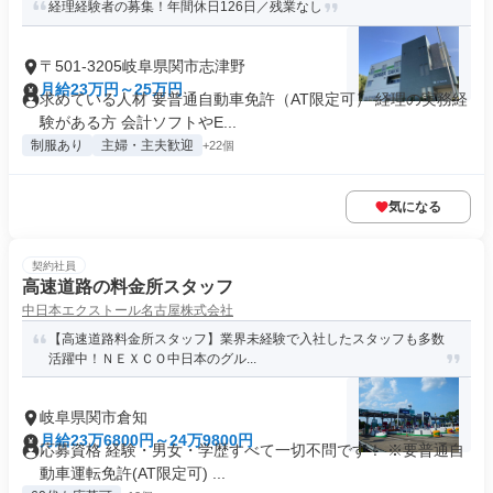
経理経験者の募集！年間休日126日／残業なし
〒501-3205岐阜県関市志津野
月給23万円～25万円
求めている人材 要普通自動車免許（AT限定可） 経理の実務経
験がある方 会計ソフトやE...
制服あり
主婦・主夫歓迎
+22個
気になる
契約社員
高速道路の料金所スタッフ
中日本エクストール名古屋株式会社
【高速道路料金所スタッフ】業界未経験で入社したスタッフも多数
活躍中！ＮＥＸＣＯ中日本のグル...
岐阜県関市倉知
月給23万6800円～24万9800円
応募資格 経験・男女・学歴すべて一切不問です！ ※要普通自
動車運転免許(AT限定可) ...