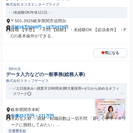
株式会社ヨコタエンタープライズ
/未経験OK/年休121日
〒501-3925岐阜県関市迫間台
月給18万5000円～19万2079円
資格 【学歴】 ・不問 【経験】 ・未経験OK 【必須条件】 ・P
Cの基本操作ができる...
気になる
契約社員
データ入力などの一般事務(総務人事)
株式会社スタッフサービス
✅土日祝休み✨残業月10時間未満❗️大量採用⭐ゼロから始めるオフィ
スワーク⭕️
岐阜県関市本町
年俸257万円～271万円
求める人材: ✅経験・転職回数は一切不問 「新しくオフィスワ
ークに挑戦してみたい」...
交通費支給