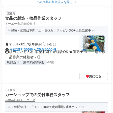
この企業の類似求人を見る
正社員
食品の製造・検品作業スタッフ
トーエー食品株式会社
経験・知識は不問／土・日休み／スッピンOK★女性活躍中
〒501-3217岐阜県関市下有知
月給19万500円～20万5000円
求めている人材 学歴不問！未経験OK ★優遇★ 食品工場や検
品作業の経験者 - ◎...
制服あり
業界未経験歓迎
+20個
気になる
正社員
カーショップでの受付事務スタッフ
有限会社林モータース
＜年間休日119日＞9～18時で定時退勤♪残業ナシ！