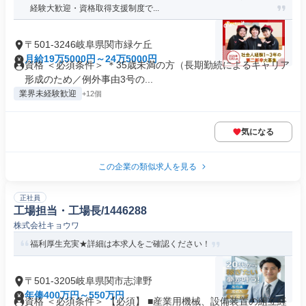
経験大歓迎・資格取得支援制度で...
〒501-3246岐阜県関市緑ケ丘
月給19万5000円～24万5000円
資格 ＜必須条件＞ ＊35歳未満の方（長期勤続によるキャリア
形成のため／例外事由3号の...
業界未経験歓迎
+12個
気になる
この企業の類似求人を見る
正社員
工場担当・工場長/1446288
株式会社キョウワ
福利厚生充実★詳細は本求人をご確認ください！
〒501-3205岐阜県関市志津野
年俸400万円～550万円
資格 ＜必須条件＞ 【必須】 ■産業用機械、設備装置の組立経