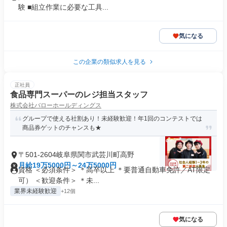
験 ■組立作業に必要な工具...
気になる
この企業の類似求人を見る
正社員
食品専門スーパーのレジ担当スタッフ
株式会社バローホールディングス
グループで使える社割あり！未経験歓迎！年1回のコンテストでは
商品券ゲットのチャンスも★
〒501-2604岐阜県関市武芸川町高野
月給19万5000円～24万5000円
資格 ＜必須条件＞ ＊高卒以上 ＊要普通自動車免許／AT限定
可） ＜歓迎条件＞ ＊未...
業界未経験歓迎
+12個
気になる