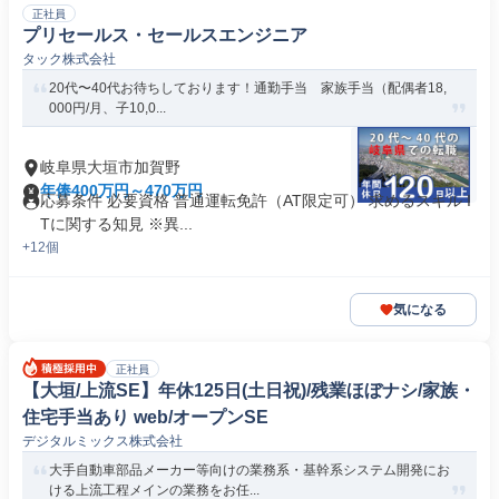
正社員
プリセールス・セールスエンジニア
タック株式会社
20代〜40代お待ちしております！通勤手当 家族手当（配偶者18,
000円/月、子10,0...
岐阜県大垣市加賀野
年俸400万円～470万円
応募条件 必要資格 普通運転免許（AT限定可） 求めるスキル I
Tに関する知見 ※異...
+12個
気になる
正社員
【大垣/上流SE】年休125日(土日祝)/残業ほぼナシ/家族・
住宅手当あり web/オープンSE
デジタルミックス株式会社
大手自動車部品メーカー等向けの業務系・基幹系システム開発にお
ける上流工程メインの業務をお任...