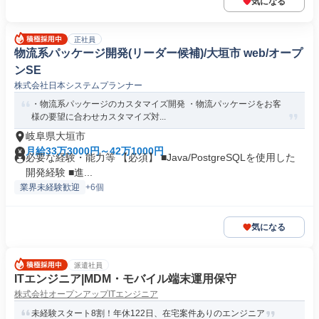
気になる
正社員
物流系パッケージ開発(リーダー候補)/大垣市 web/オープ
ンSE
株式会社日本システムプランナー
・物流系パッケージのカスタマイズ開発 ・物流パッケージをお客
様の要望に合わせカスタマイズ対...
岐阜県大垣市
月給33万3000円～42万1000円
必要な経験・能力等 【必須】 ■Java/PostgreSQLを使用した
開発経験 ■進...
業界未経験歓迎
+6個
気になる
派遣社員
ITエンジニア|MDM・モバイル端末運用保守
株式会社オープンアップITエンジニア
未経験スタート8割！年休122日、在宅案件ありのエンジニア