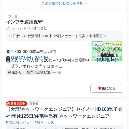
この企業の類似求人を見る
正社員
インフラ運用保守
アルテンジャパン株式会社
20代～40代活躍中／年休125日／サポート充実／車通勤可
〒503-0000岐阜県大垣市
月給27万円～35万円
求めている人材 ＼20代～40代中心に活躍中／ 【応募条件】
以下いずれかに当てはまる...
制服あり
業界未経験歓迎
+27個
気になる
正社員
【大垣/ネットワークエンジニア】セイノーHD100%子会
社!年休125日/住宅手当有 ネットワークエンジニア
株式会社セイノー情報サービス