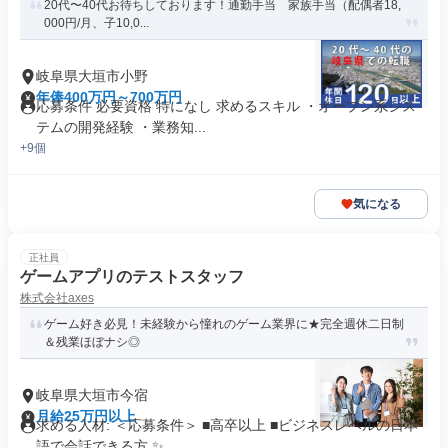
20代〜40代お待ちしております！通勤手当 家族手当（配偶者18,
000円/月、子10,0...
岐阜県大垣市小野
年俸400万円～700万円
応募条件 必要資格 特になし 求めるスキル ・オープン系シス
テムの開発経験 ・業務知...
+9個
気になる
正社員
ゲームアプリのテストスタッフ
株式会社axes
ゲーム好き必見！未経験から憧れのゲーム業界に★完全週休二日制
＆残業ほぼナシ◎
岐阜県大垣市今宿
月給25万円以上
求める人材: ＜応募条件＞ ■高卒以上 ■ビジネスレベルの日本
語で会話できる方 ✨...