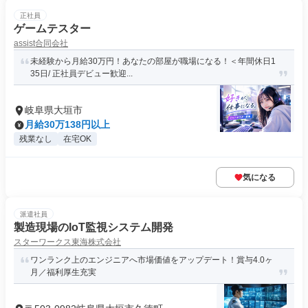
正社員
ゲームテスター
assist合同会社
未経験から月給30万円！あなたの部屋が職場になる！＜年間休日1
35日/ 正社員デビュー歓迎...
岐阜県大垣市
月給30万138円以上
残業なし
在宅OK
気になる
派遣社員
製造現場のIoT監視システム開発
スターワークス東海株式会社
ワンランク上のエンジニアへ市場価値をアップデート！賞与4.0ヶ
月／福利厚生充実