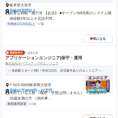
岐阜県大垣市
月給28万円以上
必要な経験・能力等 【必須】 ■オープン/WEB系のシステム開
発経験5年以上※言語不問...
年間休日120日以上
+7個
気になる
派遣社員
アプリケーションエンジニア|保守・運用
株式会社オープンアップITエンジニア
未経験スタート8割！年休122日、在宅案件ありのエンジニア
〒503-0000岐阜県大垣市
月給21万4609円～27万円
求めている人材 《職歴・学歴は問いません》 ＜必須条件＞ ・
35歳未満の方 （例外事...
無期雇用派遣
+21個