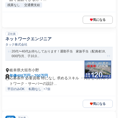
残業なし
交通費支給
気になる
正社員
ネットワークエンジニア
タック株式会社
20代〜40代お待ちしております！通勤手当 家族手当（配偶者18,
000円/月、子10,0...
岐阜県大垣市小野
年俸400万円～700万円
応募条件 必要資格 特になし 求めるスキル ・何かしらのネッ
トワーク・サーバーの設計...
平日のみOK
転勤なし
+7個
気になる
NEW
正社員