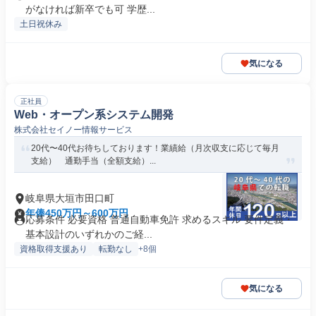
がなければ新卒でも可 学歴...
土日祝休み
気になる
正社員
Web・オープン系システム開発
株式会社セイノー情報サービス
20代〜40代お待ちしております！業績給（月次収支に応じて毎月
支給） 通勤手当（全額支給）...
岐阜県大垣市田口町
年俸450万円～600万円
応募条件 必要資格 普通自動車免許 求めるスキル 要件定義・
基本設計のいずれかのご経...
資格取得支援あり
転勤なし
+8個
気になる