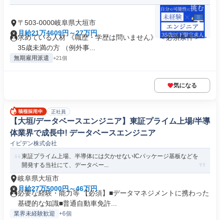
〒503-0000岐阜県大垣市
月給21万4609円～27万円
求めている人材 《職歴・学歴は問いません》 ＜必須条件＞ ・
35歳未満の方 （例外事...
無期雇用派遣
+21個
気になる
正社員
【大垣/データベースエンジニア】東証プライム上場/半導
体業界で成長中! データベースエンジニア
イビデン株式会社
東証プライム上場、半導体には欠かせないICパッケージ基板などを
開発する当社にて、データベー...
岐阜県大垣市
月給27万5000円～46万円
必要な経験・能力等 【必須】■データマネジメントに携わった
基礎的な知識■普通自動車免許...
業界未経験歓迎
+6個