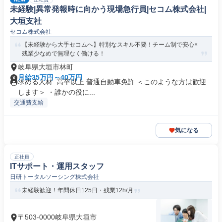
未経験|異常発報時に向かう現場急行員|セコム株式会社|
大垣支社
セコム株式会社
【未経験から大手セコムへ】特別なスキル不要！チーム制で安心×
残業少なめで無理なく働ける！
岐阜県大垣市林町
月給35万円～40万円
求める人材: 高卒以上 普通自動車免許 ＜このような方は歓迎
します＞ ・誰かの役に...
交通費支給
気になる
正社員
ITサポート・運用スタッフ
日研トータルソーシング株式会社
未経験歓迎！年間休日125日・残業12h/月
〒503-0000岐阜県大垣市