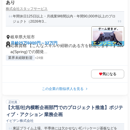
あり
株式会社スタッフサービス
年間休日125日以上・月残業9時間以内・年間90,000件以上のプロ
ジェクト（2026年3...
岐阜県大垣市
月給25万6000円～32万円
応募資格 【こんなスキルや経験のある方を歓迎します！】Jav
a(Spring)での開発...
業界未経験歓迎
+24個
気になる
この企業の類似求人を見る
正社員
【大垣/社内横断企画部門でのプロジェクト推進】ポジテ
ィブ・アクション 業務企画
イビデン株式会社
東証プライム上場、半導体には欠かせないICパッケージ基板などを