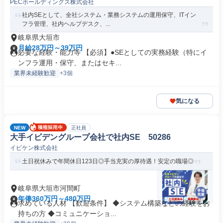
PECホールディングス株式会社
社内SEとして、全社システム・業務システムの運用保守、ITイン
フラ管理、社内ヘルプデスク、...
岐阜県大垣市
月給28万円～39万円
必要な経験・能力等 【必須】●SEとしての実務経験（特にイ
ンフラ運用・保守、またはセキ...
業界未経験歓迎
+3個
気になる
NEW
正社員
大手イビデングループ会社で社内SE 50286
イビケン株式会社
土日祝休みで年間休日123日◎手当充実の厚待遇！安定の職場◎
岐阜県大垣市河間町
年俸360万円～480万円
求めている人材 【歓迎条件】 ◆システム構築などの経験をお
持ちの方 ◆コミュニケーショ...