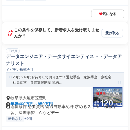
気になる
この条件を保存して、新着求人を受け取りませ
受け取る
んか？
正社員
データエンジニア・データサイエンティスト・データア
ナリスト
イビデン株式会社
20代〜40代お待ちしております！通勤手当 家族手当 寮社宅
社員食堂 育児支援制度 契約...
岐阜県大垣市笠縫町
年俸460万円～850万円
応募条件 必要資格 普通自動車免許 求めるスキル ・機械学
習、深層学習、AIなどデー...
転勤なし
+9個