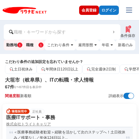
会員登録
ログイン
職種・キーワードから探す
条件保存
勤務地
職種
こだわり条件
雇用形態
年収
新着のみ
1
1
こだわり条件の追加設定を忘れていませんか？
土日祝休み
年間休日120日以上
完全週休2日制
学歴
大垣市（岐阜県）、ITの転職・求人情報
67
件
1
〜
67
件目を表示中
関連度順
新着順
詳細表示
正社員
医療ITサポート・事務
株式会社トライトキャリア
＜医療事務経験者歓迎＞経験を活かして次のステップへ！土日祝休
み／残業なし／年休124日以上...