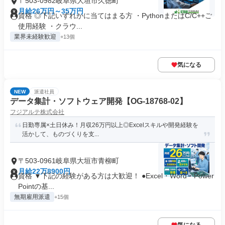
〒503-0982岐阜県大垣市久徳町
月給26万円～35万円
資格 ◎下記いずれかに当てはまる方 ・PythonまたはC/C++ご
使用経験 ・クラウ...
業界未経験歓迎
+13個
気になる
NEW
派遣社員
データ集計・ソフトウェア開発【OG-18768-02】
フジアルテ株式会社
日勤専属×土日休み！月収26万円以上◎Excelスキルや開発経験を
活かして、ものづくりを支...
〒503-0961岐阜県大垣市青柳町
月給22万8900円
資格 ▼下記の経験がある方は大歓迎！ ●Excel・Word・Power
Pointの基...
無期雇用派遣
+15個