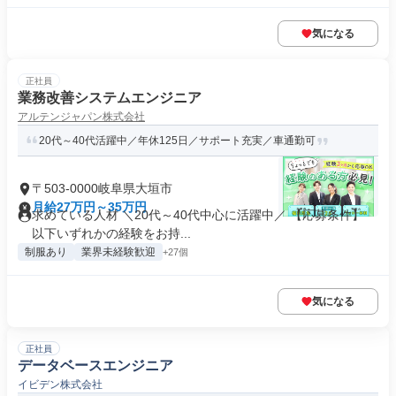
気になる
正社員
業務改善システムエンジニア
アルテンジャパン株式会社
20代～40代活躍中／年休125日／サポート充実／車通勤可
〒503-0000岐阜県大垣市
月給27万円～35万円
求めている人材 ＼20代～40代中心に活躍中／ 【応募条件】
以下いずれかの経験をお持...
制服あり
業界未経験歓迎
+27個
気になる
正社員
データベースエンジニア
イビデン株式会社