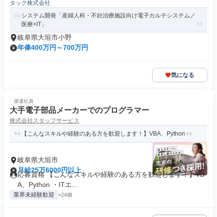
タック株式会社
システム開発「産婦人科・不妊治療施設向け電子カルテシステム／
医療×IT」
岐阜県大垣市小野
年俸400万円～700万円
気になる
派遣社員
大手電子部品メーカーでのプログラマー
株式会社スタッフサービス
【こんなスキルや経験のある方を歓迎します！】VBA、Python
岐阜県大垣市
月給25万6000円以上
応募資格 【こんなスキルや経験のある方を歓迎します！】VB
A、Python ・ITエ...
業界未経験歓迎
+24個