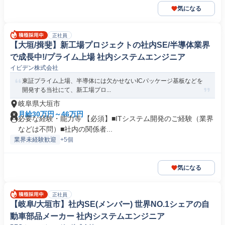
気になる
正社員
【大垣/揖斐】新工場プロジェクトの社内SE/半導体業界
で成長中!/プライム上場 社内システムエンジニア
イビデン株式会社
東証プライム上場、半導体には欠かせないICパッケージ基板などを
開発する当社にて、新工場プロ...
岐阜県大垣市
月給30万円～46万円
必要な経験・能力等 【必須】■ITシステム開発のご経験（業界
などは不問）■社内の関係者...
業界未経験歓迎
+5個
気になる
正社員
【岐阜/大垣市】社内SE(メンバー) 世界NO.1シェアの自
動車部品メーカー 社内システムエンジニア