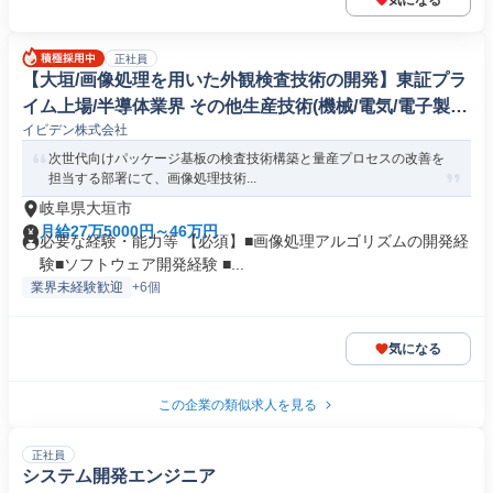
気になる
正社員
【大垣/画像処理を用いた外観検査技術の開発】東証プラ
イム上場/半導体業界 その他生産技術(機械/電気/電子製品
イビデン株式会社
専門職)
次世代向けパッケージ基板の検査技術構築と量産プロセスの改善を
担当する部署にて、画像処理技術...
岐阜県大垣市
月給27万5000円～46万円
必要な経験・能力等 【必須】■画像処理アルゴリズムの開発経
験■ソフトウェア開発経験 ■...
業界未経験歓迎
+6個
気になる
この企業の類似求人を見る
正社員
システム開発エンジニア