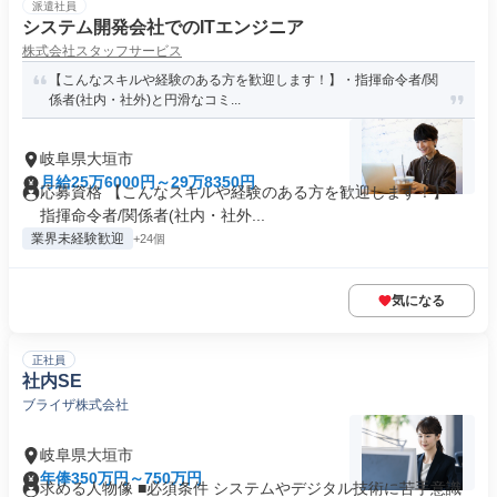
派遣社員
システム開発会社でのITエンジニア
株式会社スタッフサービス
【こんなスキルや経験のある方を歓迎します！】・指揮命令者/関
係者(社内・社外)と円滑なコミ...
岐阜県大垣市
月給25万6000円～29万8350円
応募資格 【こんなスキルや経験のある方を歓迎します！】・
指揮命令者/関係者(社内・社外...
業界未経験歓迎
+24個
気になる
正社員
社内SE
ブライザ株式会社
岐阜県大垣市
年俸350万円～750万円
求める人物像 ■必須条件 システムやデジタル技術に苦手意識