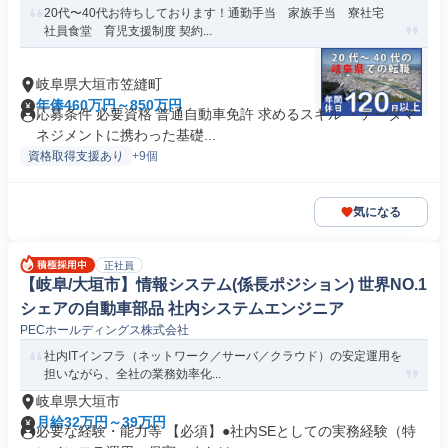
20代〜40代お待ちしております！通勤手当 家族手当 寮社宅
社員食堂 育児支援制度 契約...
岐阜県大垣市笠縫町
年俸460万円～850万円
応募条件 必要資格 普通自動車免許 求めるスキル ・データマ
ネジメントに携わった基礎...
資格取得支援あり
+9個
気になる
正社員
【岐阜/大垣市】情報システム(係長ポジション) 世界NO.1
シェアの自動車部品 社内システムエンジニア
PECホールディングス株式会社
社内ITインフラ（ネットワーク／サーバ／クラウド）の安定運用を
担いながら、全社の業務効率化...
岐阜県大垣市
月給32万円～39万円
必要な経験・能力等 【必須】●社内SEとしての実務経験（特