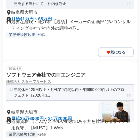
開発する当社にて、社内横断企...
岐阜県大垣市
月給41万円～68万円
必要な経験・能力等 【必須】メーカーの企画部門やコンサル
ティング会社で社内外の調整や取...
業界未経験歓迎
+5個
気になる
派遣社員
ソフトウェア会社でのITエンジニア
株式会社スタッフサービス
年間休日125日以上・月残業9時間以内・年間90,000件以上のプロ
ジェクト（2026年3...
岐阜県大垣市
月給25万6000円～31万2000円
応募資格 【こんなスキルや経験のある方を歓迎します！】運
用保守。【MUST】1.Web...
業界未経験歓迎
+24個