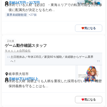
月給24万円～31万円
求めている人材 【必須】 ・東海エリアでの転居可能な方(研修
後に配属先が決定となるため...
業界未経験歓迎
+27個
気になる
正社員
ゲーム動作確認スタッフ
Ｎｅｘｉａ合同会社
土日祝休み／年休135日／家賃60％補助／未経験からゲーム業界
へ！
岐阜県大垣市
月給30万118円以上
求める人材: 経験よりも人柄を重視した採用を行います。 機密
保持義務を守ることはも...
気になる