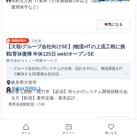
求める人材: IT業界での実務経験1年以上（開発・インフラ・
運用保守など）
気になる
正社員
【大垣/グループ会社向けSE】|物流×ITの上流工程に挑
戦/育休復帰 年休125日 web/オープンSE
株式会社セイノー情報サービス
グループ会社向けITシステムの企画・設計を中心に、物流課題をIT
で解決するSE業務を担当頂...
岐阜県大垣市
月給34万円以上
必要な経験・能力等 【必須】何らかのシステム開発経験があ
る方【歓迎】要件定義・基本設計...
業界未経験歓迎
+5個
気になる
ホーム
オファー
気になる