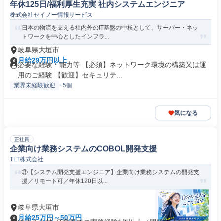
年休125日/福利厚生充実 社内システムエンジニア
株式会社セイノー情報サービス
日本の物流を支える社内外のIT基盤の中核として、サーバー・ネッ
トワークを中心としたインフラ...
岐阜県大垣市
月給29万円以上
必要な経験・能力等 【必須】ネットワーク環境の構築又は運
用のご経験 【歓迎】セキュリテ...
業界未経験歓迎
+5個
気になる
正社員
企業向け業務システムのCOBOL開発支援
TLT株式会社
③【システム開発支援エンジニア】企業向け業務システムの開発支
援／リモート可／年休120日以...
岐阜県大垣市
月給25万円～50万円