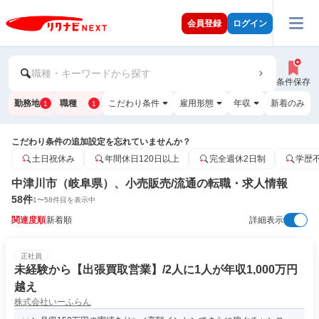
会員登録
ログイン
職種・キーワードから探す
条件保存
勤務地
職種
こだわり条件
雇用形態
年収
新着のみ
1
1
こだわり条件の追加設定を忘れていませんか？
土日祝休み
年間休日120日以上
完全週休2日制
学歴
中津川市（岐阜県）、小売販売/流通の転職・求人情報
58
件
1
〜
58
件目を表示中
関連度順
新着順
詳細表示
正社員
未経験から【出張買取営業】/2人に1人が年収1,000万円
越え
株式会社いーふらん