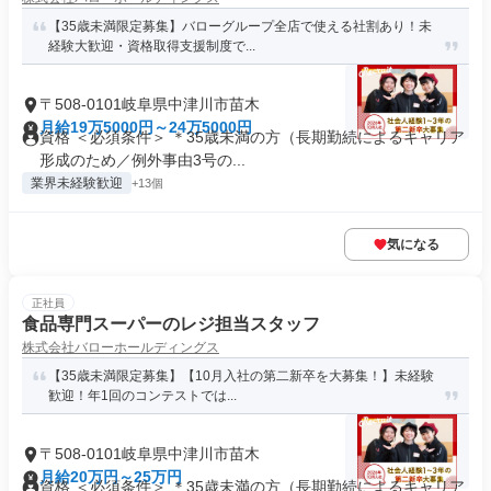
【35歳未満限定募集】バローグループ全店で使える社割あり！未
経験大歓迎・資格取得支援制度で...
〒508-0101岐阜県中津川市苗木
月給19万5000円～24万5000円
資格 ＜必須条件＞ ＊35歳未満の方（長期勤続によるキャリア
形成のため／例外事由3号の...
業界未経験歓迎
+13個
気になる
正社員
食品専門スーパーのレジ担当スタッフ
株式会社バローホールディングス
【35歳未満限定募集】【10月入社の第二新卒を大募集！】未経験
歓迎！年1回のコンテストでは...
〒508-0101岐阜県中津川市苗木
月給20万円～25万円
資格 ＜必須条件＞ ＊35歳未満の方（長期勤続によるキャリア