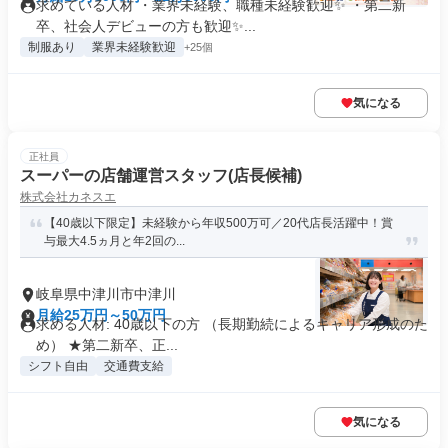
求めている人材 ・業界未経験、職種未経験歓迎✨ ・第二新
卒、社会人デビューの方も歓迎✨...
制服あり
業界未経験歓迎
+25個
気になる
正社員
スーパーの店舗運営スタッフ(店長候補)
株式会社カネスエ
【40歳以下限定】未経験から年収500万可／20代店長活躍中！賞
与最大4.5ヵ月と年2回の...
岐阜県中津川市中津川
月給25万円～50万円
求める人材: 40歳以下の方 （長期勤続によるキャリア形成のた
め） ★第二新卒、正...
シフト自由
交通費支給
気になる