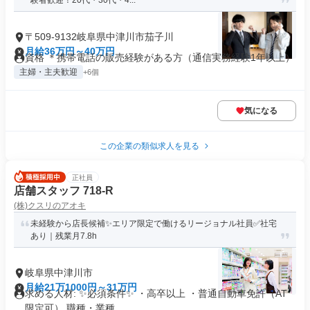
験者歓迎！20代・30代・4...
〒509-9132岐阜県中津川市茄子川
月給36万円～40万円
資格 ＊携帯電話の販売経験がある方（通信実務経験1年以上）
主婦・主夫歓迎
+6個
気になる
この企業の類似求人を見る
正社員
店舗スタッフ 718-R
(株)クスリのアオキ
未経験から店長候補✨エリア限定で働けるリージョナル社員✅社宅
あり｜残業月7.8h
岐阜県中津川市
月給21万1000円～31万円
求める人材: ✨必須条件✨ ・高卒以上 ・普通自動車免許（AT
限定可） 職種・業種...