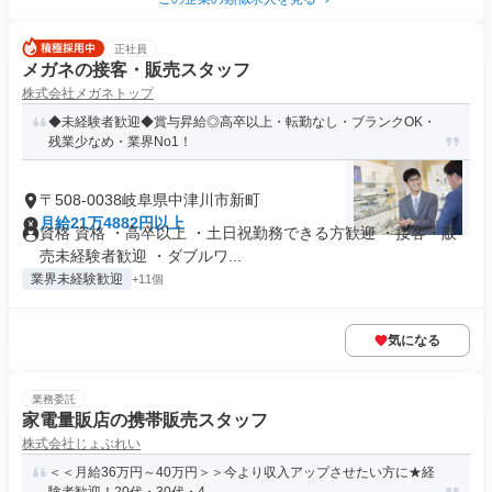
正社員
メガネの接客・販売スタッフ
株式会社メガネトップ
◆未経験者歓迎◆賞与昇給◎高卒以上・転勤なし・ブランクOK・
残業少なめ・業界No1！
〒508-0038岐阜県中津川市新町
月給21万4882円以上
資格 資格 ・高卒以上 ・土日祝勤務できる方歓迎 ・接客・販
売未経験者歓迎 ・ダブルワ...
業界未経験歓迎
+11個
気になる
業務委託
家電量販店の携帯販売スタッフ
株式会社じょぶれい
＜＜月給36万円～40万円＞＞今より収入アップさせたい方に★経