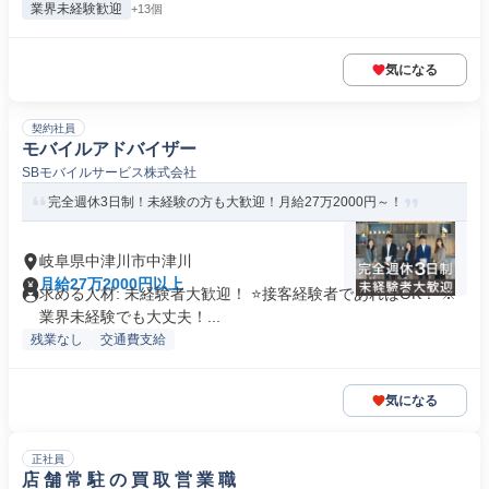
業界未経験歓迎
+13個
気になる
契約社員
モバイルアドバイザー
SBモバイルサービス株式会社
完全週休3日制！未経験の方も大歓迎！月給27万2000円～！
岐阜県中津川市中津川
月給27万2000円以上
求める人材: 未経験者大歓迎！ ⭐接客経験者であればOK！ ※
業界未経験でも大丈夫！...
残業なし
交通費支給
気になる
正社員
店 舗 常 駐 の 買 取 営 業 職