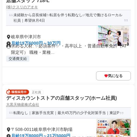
店舗スタッフ 718-L
(株)クスリのアオキ
未経験から店長候補✨転居を伴う転勤なし✅地元で働けるローカル
社員｜希望休月4日
岐阜県中津川市
月給19万6000円～30万円
求める人材: ✨必須条件✨ ・高卒以上 ・普通自動車免許（AT
限定可） 職種・業種...
交通費支給
気になる
正社員
ディスカウントストアの店舗スタッフ(ホーム社員)
大黒天物産株式会社
転勤なし｜家族手当充実｜最大45万円の少子化対策手当｜東証P
〒508-0011岐阜県中津川市駒場
月給19万8000円～21万5000円