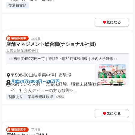
交通費支給
気になる
正社員
店舗マネジメント総合職(ナショナル社員)
大黒天物産株式会社
初年度450万円〜可｜東証P上場39期連続増収｜社内大学研修
〒508-0011岐阜県中津川市駒場
月給24万3000円～26万円
求めている人材 ・業界未経験、職種未経験歓迎✨ ・第二新
卒、社会人デビューの方も歓迎✨...
制服あり
業界未経験歓迎
+25個
気になる
正社員