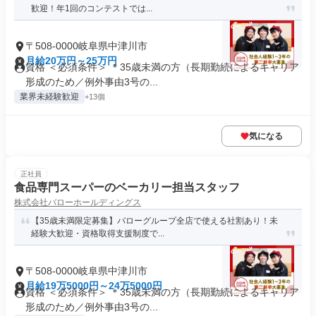
歓迎！年1回のコンテストでは...
〒508-0000岐阜県中津川市
月給20万円～25万円
資格 ＜必須条件＞ ＊35歳未満の方（長期勤続によるキャリア
形成のため／例外事由3号の...
業界未経験歓迎
+13個
気になる
正社員
食品専門スーパーのベーカリー担当スタッフ
株式会社バローホールディングス
【35歳未満限定募集】バローグループ全店で使える社割あり！未
経験大歓迎・資格取得支援制度で...
〒508-0000岐阜県中津川市
月給19万5000円～24万5000円
資格 ＜必須条件＞ ＊35歳未満の方（長期勤続によるキャリア
形成のため／例外事由3号の...