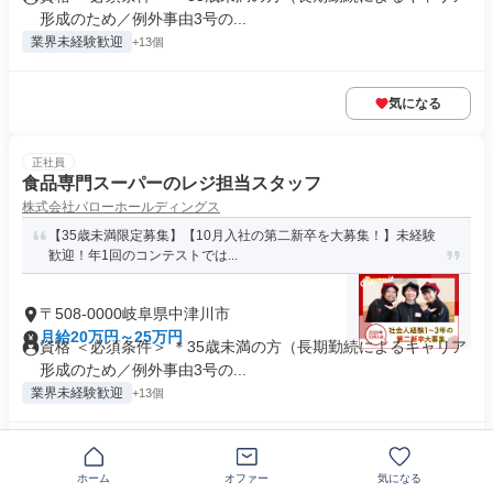
形成のため／例外事由3号の...
業界未経験歓迎
+13個
気になる
正社員
食品専門スーパーのレジ担当スタッフ
株式会社バローホールディングス
【35歳未満限定募集】【10月入社の第二新卒を大募集！】未経験
歓迎！年1回のコンテストでは...
〒508-0000岐阜県中津川市
月給20万円～25万円
資格 ＜必須条件＞ ＊35歳未満の方（長期勤続によるキャリア
形成のため／例外事由3号の...
業界未経験歓迎
+13個
気になる
ホーム
オファー
気になる