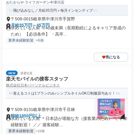
おたからや ライフガーデン中津川店
飛び込みなし／月給35万円＋毎月インセンティブ
〒508-0015岐阜県中津川市手賀野
月給35万円～45万円
求めている人材 ※40歳未満（長期勤続によるキャリア形成の
ため） 【必須条件】 ・高卒...
業界未経験歓迎
+6個
気になる
NEW
派遣社員
楽天モバイルの接客スタッフ
株式会社日本パーソナルビジネス
覚えるコトは1プランのみ♪シンプルネイルOK◎制服貸与あり！
〒509-9131岐阜県中津川市千旦林
時給1850円以上
求めている人材 ＊日本語が堪能な方（接客業のため） ＼＼ 未
経験歓迎！ ／／ 接客経験...
業界未経験歓迎
+15個