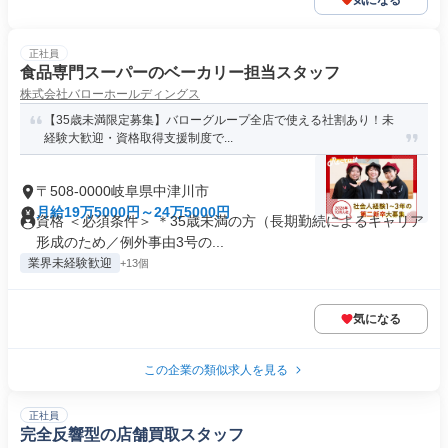
気になる
正社員
食品専門スーパーのベーカリー担当スタッフ
株式会社バローホールディングス
【35歳未満限定募集】バローグループ全店で使える社割あり！未
経験大歓迎・資格取得支援制度で...
〒508-0000岐阜県中津川市
月給19万5000円～24万5000円
資格 ＜必須条件＞ ＊35歳未満の方（長期勤続によるキャリア
形成のため／例外事由3号の...
業界未経験歓迎
+13個
気になる
この企業の類似求人を見る
正社員
完全反響型の店舗買取スタッフ