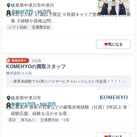
岐阜県中津川市中津川
月給25万円～50万円
求める人材: 27歳以下限定 ※長期キャリア形成を目的とした募
集 ※経験や資格は問...
シフト自由
交通費支給
気になる
正社員
KOMEHYOの買取スタッフ
株式会社コメ兵
業界未経験でもOK☆バイヤーにチャレンジしたい方必見＾＾！！
岐阜県中津川市
年俸373万円～500万円
応募条件 接客や営業などの顧客折衝経験（社員）2年以上 未
経験応援、経験を活かせる環...
英語
賞与あり
交通費支給
+1個