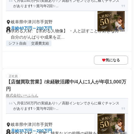
＼月収150万円の実績あり✨／高額インセンでさらに稼ぐチャンス
があります❗ ✨賞与年2回✨...
岐阜県中津川市手賀野
月給40万円～200万円
求める人材: 【求める人物像】 ・人と話すことが好きな方 ・
自分のがんばりや成果を正...
シフト自由
交通費支給
気になる
正社員
【店舗買取営業】/未経験活躍中/4人に1人が年収1,000万
円
株式会社いーふらん
＼月収150万円の実績あり✨／高額インセンでさらに稼ぐチャンス
があります❗ ✨賞与年2回✨...
岐阜県中津川市手賀野
月給35万円～200万円
求める人材: ・営業、接客などの前職の経験を活かしたい ・テ