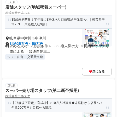
正社員
店舗スタッフ(地域密着スーパー)
株式会社カネスエ
35歳未満募集！半年毎に8連休あり◎前職給与保障あり｜残業月平
均7.7H｜未経験入社9割｜...
岐阜県中津川市中津川
月給25万円～50万円
求める人材: ＜必須条件＞ ・35歳未満の方 ※長期キャリア形
成による ・普通自動車...
シフト自由
交通費支給
気になる
正社員
スーパー売り場スタッフ(第二新卒採用)
株式会社カネスエ
【27歳以下限定／育成枠】✨10月入社歓迎◆未経験から店長へ！
年収500万円も目指せる環境