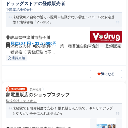
ドラッグストアの登録販売者
中部薬品株式会社
未経験可／自宅の近くへ配属＋転勤少ない環境／バローGの安定基
盤！地域密着「V・drug」
岐阜県中津川市茄子川
月給20万円～31万5000円
求める人材: ■必須条件： ・第一種普通自動車免許 ・登録販売
者資格 ※実務経験は不...
交通費支給
気になる
契約社員
家電量販店のショップスタッフ
株式会社エディオン
未経験でも研修制度で安心！ 慣れ親しんだ街で、キャリアアップ
とやりがいを手に入れませんか?