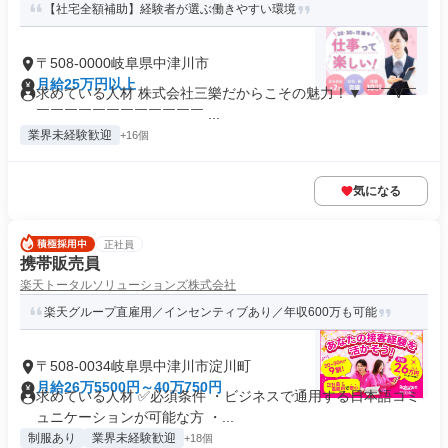
【社宅全額補助】経験者が選ぶ働きやすい環境
〒508-0000岐阜県中津川市
月給25万円以上
求めている人材 株式会社三樂だからこその魅力！▼ ￣￣V￣
￣￣￣￣￣￣￣￣￣￣￣￣ ...
業界未経験歓迎
+16個
気になる
正社員
携帯販売員
楽天トータルソリューションズ株式会社
楽天グループ直雇用／インセンティブあり／年収600万も可能
〒508-0034岐阜県中津川市淀川町
月給26万5500円～40万750円
求めている人材 ✅必須条件 ・ビジネスで通用する日本語コミ
ュニケーションが可能な方 ・...
制服あり
業界未経験歓迎
+18個