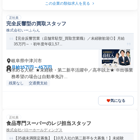
この企業の類似求人を見る
正社員
完全反響型の買取スタッフ
株式会社いーふらん
【完全反響営業（店舗常駐型_買取営業職）／未経験歓迎◎】月給
35万円～・初年度年収1,57...
岐阜県中津川市
月給35万円～45万円
求める人材: ★未経験・第二新卒活躍中／高卒以上★ ※出張業
務希望の場合は自動車免許...
残業なし
交通費支給
気になる
正社員
食品専門スーパーのレジ担当スタッフ
株式会社バローホールディングス
【35歳未満限定募集】【10月入社の第二新卒を大募集！】未経験