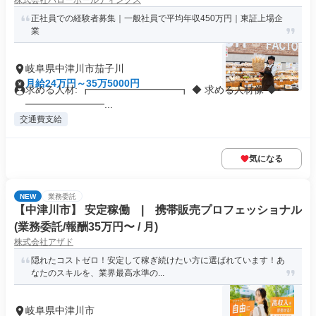
株式会社バローホールディングス
正社員での経験者募集｜一般社員で平均年収450万円｜東証上場企
業
岐阜県中津川市茄子川
月給24万円～35万5000円
求める人材: ┏━━━━━━━━━┓ ◆ 求める人材像 ◆ ┗━
━━━━━━━━...
交通費支給
気になる
NEW
業務委託
【中津川市】 安定稼働 | 携帯販売プロフェッショナル
(業務委託/報酬35万円〜 / 月)
株式会社アザド
隠れたコストゼロ！安定して稼ぎ続けたい方に選ばれています！あ
なたのスキルを、業界最高水準の...
岐阜県中津川市