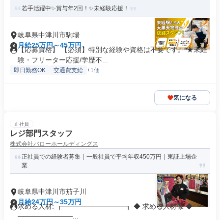
若手活躍中✨賞与年2回！✨未経験応援！
岐阜県中津川市駒場
月給25万円～45万円
【応募資格】 【必須】特別な経験や資格は不要です。 ★未経
験・フリーター応援/学歴不...
即日勤務OK
交通費支給
+1個
気になる
正社員
レジ部門スタッフ
株式会社バローホールディングス
正社員での経験者募集｜一般社員で平均年収450万円｜東証上場企
業
岐阜県中津川市茄子川
月給24万円～35万円
求める人材: ┏━━━━━━━━━┓ ◆ 求める人材像 ◆ ┗━
━━━━━━━━...