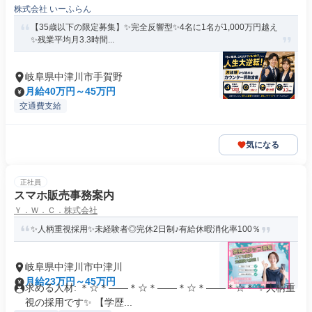
株式会社 いーふらん
【35歳以下の限定募集】✨完全反響型✨4名に1名が1,000万円越え
✨残業平均月3.3時間...
岐阜県中津川市手賀野
月給40万円～45万円
交通費支給
気になる
正社員
スマホ販売事務案内
Ｙ．Ｗ．Ｃ．株式会社
✨人柄重視採用✨未経験者◎完休2日制♪有給休暇消化率100％
岐阜県中津川市中津川
月給23万円～45万円
求める人材: ＊☆＊――＊☆＊――＊☆＊――＊☆＊ ✨人柄重
視の採用です✨ 【学歴...