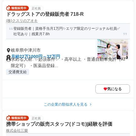
正社員
ドラッグストアの登録販売者 718-R
(株)クスリのアオキ
登録販売者｜資格手当月1万円✨エリア限定のリージョナル社員✅
社宅あり｜残業月7.8h
岐阜県中津川市
月給22万1000円～32万円
求める人材: ✨必須条件✨ ・高卒以上 ・普通自動車免許（AT
限定可） ・医薬品登録...
交通費支給
気になる
この企業の類似求人を見る
正社員
携帯ショップの販売スタッフ(ドコモ)|経験を評価
株式会社三樂