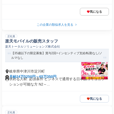
気になる
この企業の類似求人を見る
正社員
楽天モバイルの販売スタッフ
楽天トータルソリューションズ株式会社
【35歳以下の限定募集】賞与2回+インセンティブ支給/転勤なし/ノ
ルマなし
岐阜県中津川市淀川町
月給24万5250円～65万350円
求める人材: 必須条件 ビジネスで通用する日本語コミュニケー
ションが可能な方 N2～...
気になる
正社員