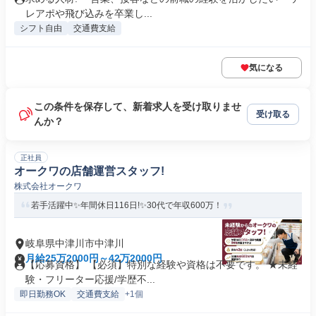
レアポや飛び込みを卒業し...
シフト自由
交通費支給
気になる
この条件を保存して、新着求人を受け取りませ
受け取る
んか？
正社員
オークワの店舗運営スタッフ!
株式会社オークワ
若手活躍中✨年間休日116日!✨30代で年収600万！
岐阜県中津川市中津川
月給25万2000円～42万2000円
【応募資格】 【必須】特別な経験や資格は不要です。 ★未経
験・フリーター応援/学歴不...
即日勤務OK
交通費支給
+1個