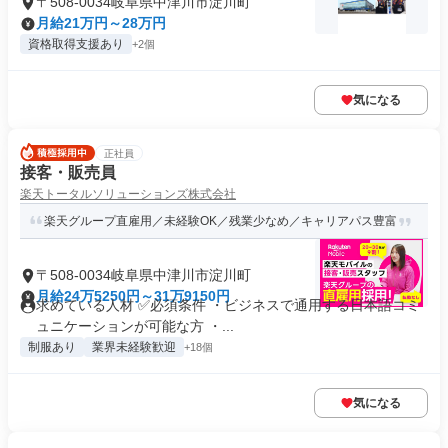
〒508-0034岐阜県中津川市淀川町
月給21万円～28万円
資格取得支援あり
+2個
気になる
正社員
接客・販売員
楽天トータルソリューションズ株式会社
楽天グループ直雇用／未経験OK／残業少なめ／キャリアパス豊富
〒508-0034岐阜県中津川市淀川町
月給24万5250円～31万9150円
求めている人材 ✅必須条件 ・ビジネスで通用する日本語コミ
ュニケーションが可能な方 ・...
制服あり
業界未経験歓迎
+18個
気になる