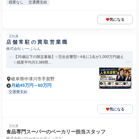
残業なし
交通費支給
気になる
正社員
店 舗 常 駐 の 買 取 営 業 職
株式会社 いーふらん
【35歳以下の限定募集】✨完全反響型✨4名に1名が1,000万円越え
✨残業平均月3.3時間...
岐阜県中津川市手賀野
月給45万円～60万円
交通費支給
気になる
正社員
食品専門スーパーのベーカリー担当スタッフ
株式会社バローホールディングス