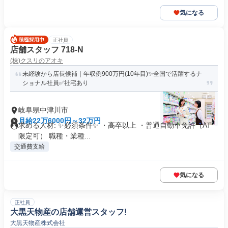
気になる
正社員
店舗スタッフ 718-N
(株)クスリのアオキ
未経験から店長候補｜年収例900万円(10年目)✨全国で活躍するナ
ショナル社員✅社宅あり
岐阜県中津川市
月給22万6000円～32万円
求める人材: ✨必須条件✨ ・高卒以上 ・普通自動車免許（AT
限定可） 職種・業種...
交通費支給
気になる
正社員
大黒天物産の店舗運営スタッフ!
大黒天物産株式会社