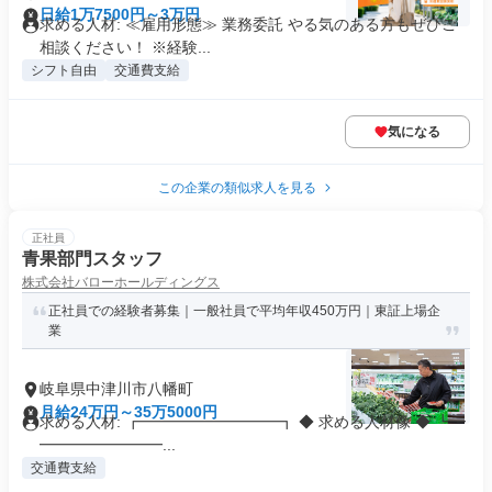
日給1万7500円～3万円
求める人材: ≪雇用形態≫ 業務委託 やる気のある方もぜひご
相談ください！ ※経験...
シフト自由
交通費支給
気になる
この企業の類似求人を見る
正社員
青果部門スタッフ
株式会社バローホールディングス
正社員での経験者募集｜一般社員で平均年収450万円｜東証上場企
業
岐阜県中津川市八幡町
月給24万円～35万5000円
求める人材: ┏━━━━━━━━━┓ ◆ 求める人材像 ◆ ┗━
━━━━━━━━...
交通費支給