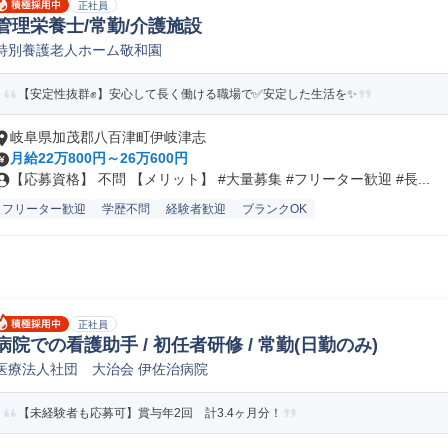
正社員
管理栄養士/常勤/介護施設
特別養護老人ホーム敬和園
【安定性抜群✊️】安心して長く働ける職場で✅️安定した生活を✨
岐阜県加茂郡八百津町伊岐津志
月給22万800円～26万600円
【応募資格】 不問 【メリット】 #大量募集 #フリーター歓迎 #長...
フリーター歓迎
学歴不問
経験者歓迎
ブランクOK
正社員
病院での看護助手 / 初任者研修 / 常勤(日勤のみ)
医療法人社団 大治会 伊佐治病院
【未経験者も応募可】賞与年2回 計3.4ヶ月分！