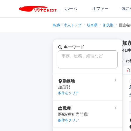
ホーム
オファー
気に
転職・求人トップ
/
岐阜県
/
加茂郡
/
医療/
加
キーワード
41
件
こだ
勤務地
加茂郡
条件をクリア
職種
医療/福祉専門職
条件をクリア