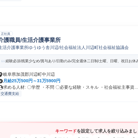
正社員
介護職員/生活介護事業所
生活介護事業所ゆうゆう舎川辺/社会福祉法人川辺町社会福祉協議会
経験必須/残業少なめ/賞与あり/日勤のみ/完全週休二日制/土曜、日曜、祝日お休
岐阜県加茂郡川辺町中川辺
月給25万500円～31万5900円
求める人材: 〇学歴 ・不問 〇必要な経験・スキル ・社会福祉主事資...
交通費支給
キーワード
を設定して求人を絞り込みまし