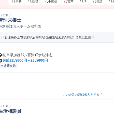
事務
経理
不動産
営業
IT
英語
正社員
管理栄養士
特別養護老人ホーム敬和園
管理栄養士/加茂郡八百津町/介護施設/正社員/御嵩口 名鉄広見線
岐阜県加茂郡八百津町伊岐津志
月給22万800円～26万600円
交通費支給
この企業の類似求人を見る
正社員
生活相談員