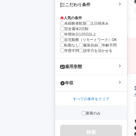
こだわり条件
人気の条件
未経験者歓迎
土日祝休み
完全週休2日制
年間休日120日以上
在宅勤務（リモートワーク）OK
転勤なし
服装自由
年齢不問
学歴不問
語学力を活かせる
雇用形態
年収
すべての条件をクリア
新着のみ
検索