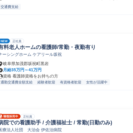
交通費支給
NEW
正社員
有料老人ホームの看護師/常勤・夜勤有り
ナーシングホーム ケアリール坂祝
岐阜県加茂郡坂祝町黒岩
月給35万円～41万円
資格 看護師資格をお持ちの方
通勤交通費全額支給
経験者歓迎
有資格者歓迎
女性が活躍中
正社員
病院での看護助手 / 介護福祉士 / 常勤(日勤のみ)
医療法人社団 大治会 伊佐治病院