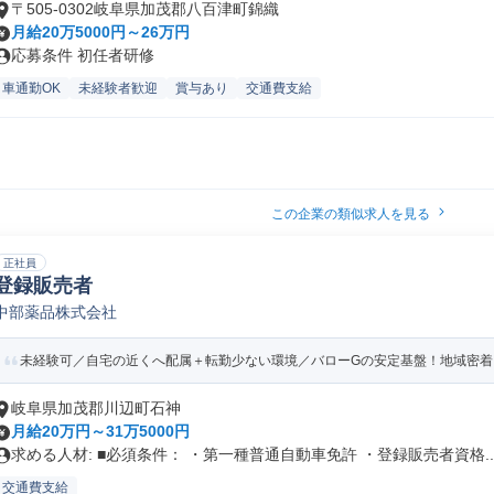
〒505-0302岐阜県加茂郡八百津町錦織
月給20万5000円～26万円
応募条件 初任者研修
車通勤OK
未経験者歓迎
賞与あり
交通費支給
この企業の類似求人を見る
正社員
登録販売者
中部薬品株式会社
未経験可／自宅の近くへ配属＋転勤少ない環境／バローGの安定基盤！地域密着「
岐阜県加茂郡川辺町石神
月給20万円～31万5000円
求める人材: ■必須条件： ・第一種普通自動車免許 ・登録販売者資格..
交通費支給