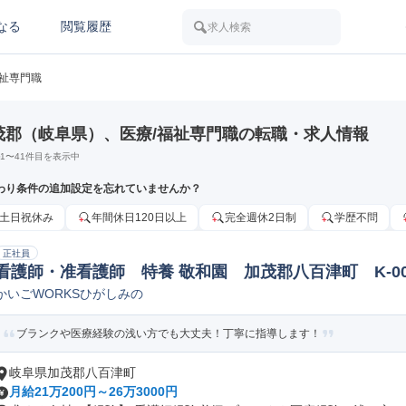
なる
閲覧履歴
求人検索
福祉専門職
茂郡（岐阜県）、医療/福祉専門職の転職・求人情報
1
〜
41
件目を表示中
わり条件の追加設定を忘れていませんか？
土日祝休み
年間休日120日以上
完全週休2日制
学歴不問
正社員
看護師・准看護師 特養 敬和園 加茂郡八百津町 K-009
かいごWORKSひがしみの
ブランクや医療経験の浅い方でも大丈夫！丁寧に指導します！
岐阜県加茂郡八百津町
月給21万200円～26万3000円