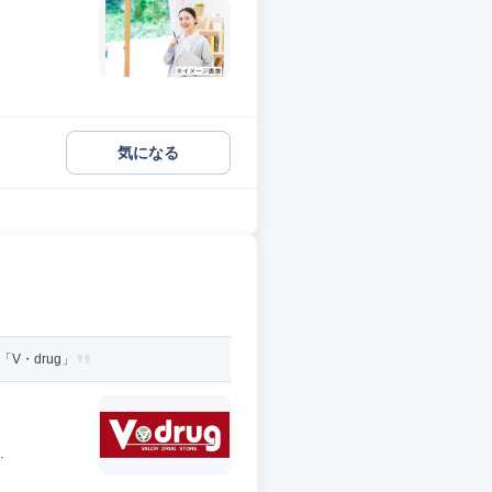
気になる
V・drug」
.