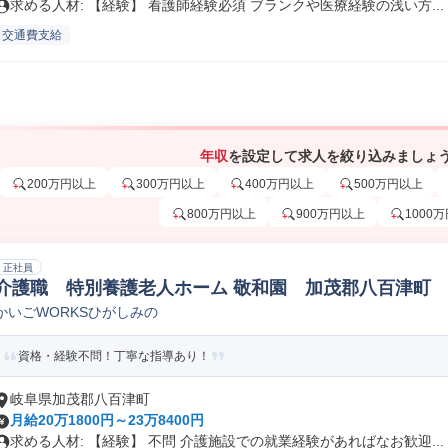
求める人材: 【経験】 看護師経験必須 ブランクや医療経験の浅い方...
交通費支給
年収
を設定して求人を絞り込みましょ
200万円以上
300万円以上
400万円以上
500万円以上
800万円以上
900万円以上
1000
正社員
介護職 特別養護老人ホーム 敬和園 加茂郡八百津町 K-
かいごWORKSひがしみの
資格・経験不問！丁寧な指導あり！
岐阜県加茂郡八百津町
月給20万1800円～23万8400円
求める人材: 【経験】 不問 介護施設での就業経験があればなお歓迎...