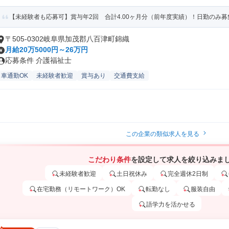
【未経験者も応募可】賞与年2回 合計4.00ヶ月分（前年度実績）！日勤のみ募
〒505-0302岐阜県加茂郡八百津町錦織
月給20万5000円～26万円
応募条件 介護福祉士
車通勤OK
未経験者歓迎
賞与あり
交通費支給
この企業の類似求人を見る
こだわり条件
を設定して求人を絞り込みま
未経験者歓迎
土日祝休み
完全週休2日制
在宅勤務（リモートワーク）OK
転勤なし
服装自由
語学力を活かせる