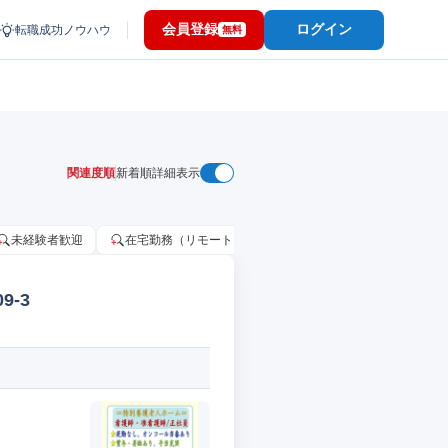
会員登録
ログイン
転職成功ノウハウ
無料
関連度順
新着順
詳細表示
未経験者歓迎
在宅勤務（リモートワーク）OK
家賃補助・住宅手当
-3