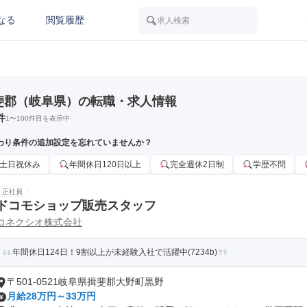
なる
閲覧履歴
求人検索
斐郡（岐阜県）の転職・求人情報
件
1
〜
100
件目を表示中
わり条件の追加設定を忘れていませんか？
土日祝休み
年間休日120日以上
完全週休2日制
学歴不問
正社員
ドコモショップ販売スタッフ
コネクシオ株式会社
年間休日124日！9割以上が未経験入社で活躍中(7234b)
〒501-0521岐阜県揖斐郡大野町黒野
月給28万円～33万円