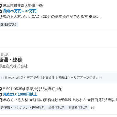
岐阜県揖斐郡大野町下磯
月給25万円～32万円
求める人材: Auto CAD（2D）の基本操作ができる方 ※Exc...
交通費支給
正社員
経理・総務
厚生産業株式会社
自分たちのアイデアで会社を支える！将来はキャリアアップの道も
〒501-0535岐阜県揖斐郡大野町加納
月給23万1000円以上
求めている人材 ★経理の実務経験が5年以上ある方 ★日商簿記3級以上も
管理職・マネジメント経験歓迎
経験者歓迎
有資格者歓迎
+5個