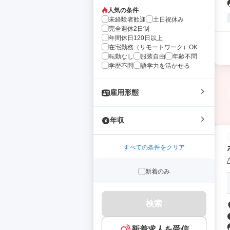
人気の条件
未経験者歓迎
土日祝休み
完全週休2日制
年間休日120日以上
在宅勤務（リモートワーク）OK
転勤なし
服装自由
年齢不問
学歴不問
語学力を活かせる
雇用形態
年収
すべての条件をクリア
新着のみ
検索
新着求人を受信