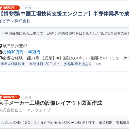
正社員
【揖斐郡/中国工場技術支援エンジニア】半導体業界で成
イビデン株式会社
の他生産技術(機械/電気/電子製品専門職)
中国蘇州にある工場にて、EV向けの防炎塗料をはじめとしたNEV安全部材の生
岐阜県揖斐郡
月給30万円～46万円
必要な経験・能力等 【必須】■中国語のスキル（顧客とのコミュニケーシ
業界未経験歓迎
年間休日120日以上
資格取得支援あり
+4個
正社員
大手メーカー工場の設備レイアウト図面作成
株式会社ヒューマンウェイブ
Auto CAD（２D）スキルが活かせる✨UIターン歓迎！住宅・家賃補助、引越補