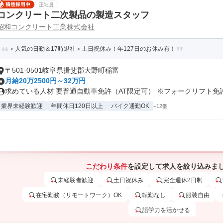
正社員
コンクリート二次製品の製造スタッフ
昭和コンクリート工業株式会社
＜人気の日勤＆17時退社＞土日祝休み！年127⽇のお休み有！
〒501-0501岐阜県揖斐郡大野町稲富
月給20万2500円～32万円
求めている人材 要普通自動車免許（AT限定可） ※フォークリフト免許.
業界未経験歓迎
年間休日120日以上
バイク通勤OK
+12個
こだわり条件
を設定して求人を絞り込みま
未経験者歓迎
土日祝休み
完全週休2日制
在宅勤務（リモートワーク）OK
転勤なし
服装自由
語学力を活かせる