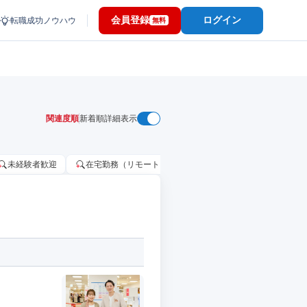
会員登録
ログイン
転職成功ノウハウ
無料
関連度順
新着順
詳細表示
未経験者歓迎
在宅勤務（リモートワーク）OK
家賃補助・住宅手当