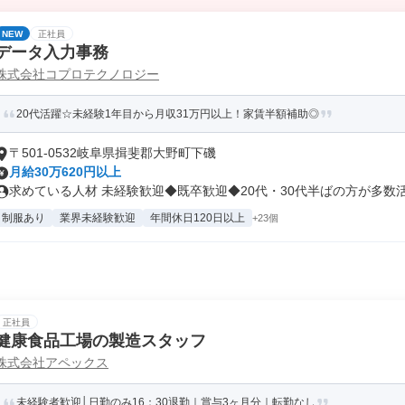
NEW
正社員
データ入力事務
株式会社コプロテクノロジー
20代活躍☆未経験1年目から月収31万円以上！家賃半額補助◎
〒501-0532岐阜県揖斐郡大野町下磯
月給30万620円以上
求めている人材 未経験歓迎◆既卒歓迎◆20代・30代半ばの方が多数活躍
制服あり
業界未経験歓迎
年間休日120日以上
+23個
正社員
健康食品工場の製造スタッフ
株式会社アペックス
未経験者歓迎│日勤のみ16：30退勤｜賞与3ヶ月分｜転勤なし