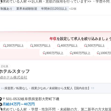
求めている人材 <<お人柄・意欲の採用を行っています>> ・学歴不問 ..
制服あり
業界未経験歓迎
年間休日120日以上
+22個
年収
を設定して求人を絞り込みましょ
200万円以上
300万円以上
400万円以上
500万円以上
800万円以上
900万円以上
1000
正社員
ホテルスタッフ
ABホテル株式会社
揖斐郡／転勤なし・残業少なめ／未経験から支配人【国内在住】
〒501-0532岐阜県揖斐郡大野町下磯
月給24万円～40万円
求めている人材 ・学歴・性別不問 ・未経験の方、第二新卒の方大歓迎 「