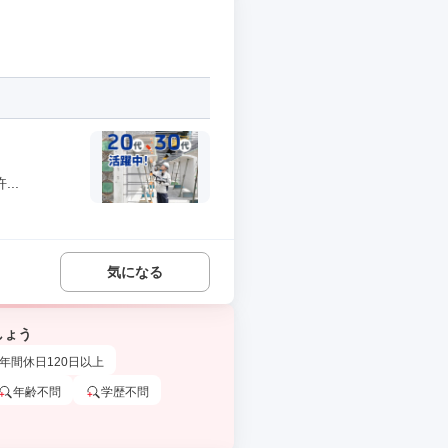
..
気になる
しょう
年間休日120日以上
年齢不問
学歴不問