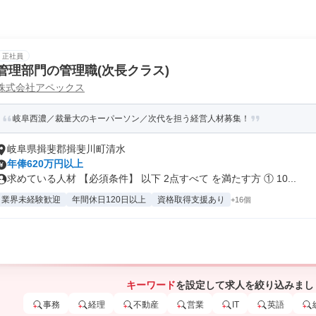
正社員
管理部門の管理職(次長クラス)
株式会社アペックス
岐阜西濃／裁量大のキーパーソン／次代を担う経営人材募集！
岐阜県揖斐郡揖斐川町清水
年俸620万円以上
求めている人材 【必須条件】 以下 2点すべて を満たす方 ① 10...
業界未経験歓迎
年間休日120日以上
資格取得支援あり
+16個
キーワード
を設定して求人を絞り込みまし
事務
経理
不動産
営業
IT
英語