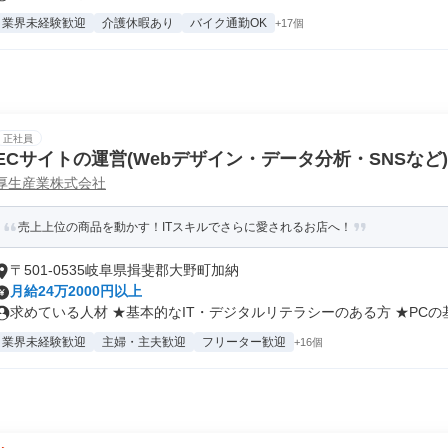
業界未経験歓迎
介護休暇あり
バイク通勤OK
+17個
正社員
ECサイトの運営(Webデザイン・データ分析・SNSなど)
厚生産業株式会社
売上上位の商品を動かす！ITスキルでさらに愛されるお店へ！
〒501-0535岐阜県揖斐郡大野町加納
月給24万2000円以上
求めている人材 ★基本的なIT・デジタルリテラシーのある方 ★PCの基.
業界未経験歓迎
主婦・主夫歓迎
フリーター歓迎
+16個