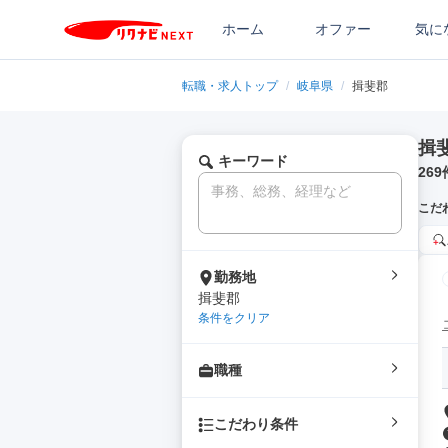
ホーム
オファー
気に
転職・求人トップ
/
岐阜県
/
揖斐郡
揖
キーワード
269
こだ
勤務地
揖斐郡
条件をクリア
職種
こだわり条件