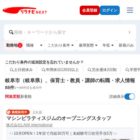
会員登録
ログイン
職種・キーワードから探す
勤務地
職種
こだわり条件
雇用形態
年収
新着のみ
1
こだわり条件の追加設定を忘れていませんか？
土日祝休み
年間休日120日以上
完全週休2日制
学歴
岐阜市（岐阜県）、保育士・教員・講師の転職・求人情報
88
件
1
〜
88
件目を表示中
関連度順
新着順
詳細表示
正社員
マシンピラティスジムのオープニングスタッフ
株式会社LAVA International
10月OPEN！1年目で月給30万可｜未経験可◎住宅手当5万