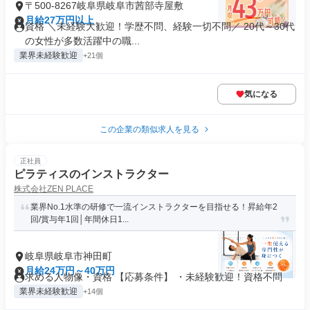
〒500-8267岐阜県岐阜市茜部寺屋敷
月給27万円以上
資格 ＼未経験大歓迎！学歴不問、経験一切不問／ 20代～30代
の女性が多数活躍中の職...
業界未経験歓迎
+21個
気になる
この企業の類似求人を見る
正社員
ピラティスのインストラクター
株式会社ZEN PLACE
業界No.1水準の研修で一流インストラクターを目指せる！昇給年2
回/賞与年1回│年間休日1...
岐阜県岐阜市神田町
月給24万円～40万円
求める人物像・資格 【応募条件】 ・未経験歓迎！資格不問
業界未経験歓迎
+14個