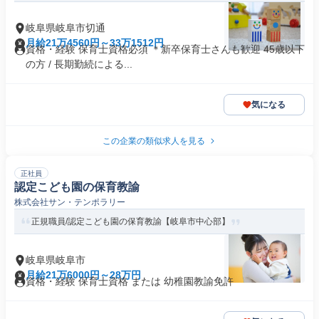
岐阜県岐阜市切通
月給21万4560円～33万1512円
資格・経験 保育士資格必須 ＊新卒保育士さんも歓迎 45歳以下
の方 / 長期勤続による...
気になる
この企業の類似求人を見る
正社員
認定こども園の保育教諭
株式会社サン・テンポラリー
正規職員/認定こども園の保育教諭【岐阜市中心部】
岐阜県岐阜市
月給21万6000円～28万円
資格・経験 保育士資格 または 幼稚園教諭免許