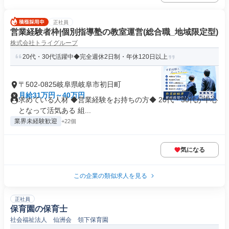
正社員
営業経験者枠|個別指導塾の教室運営(総合職_地域限定型)
株式会社トライグループ
20代・30代活躍中◆完全週休2日制・年休120日以上
〒502-0825岐阜県岐阜市初日町
月給31万円～40万円
求めている人材 ◆営業経験をお持ちの方◆ 20代・30代が中心
となって活気ある 組...
業界未経験歓迎
+22個
気になる
この企業の類似求人を見る
正社員
保育園の保育士
社会福祉法人 仙洲会 領下保育園