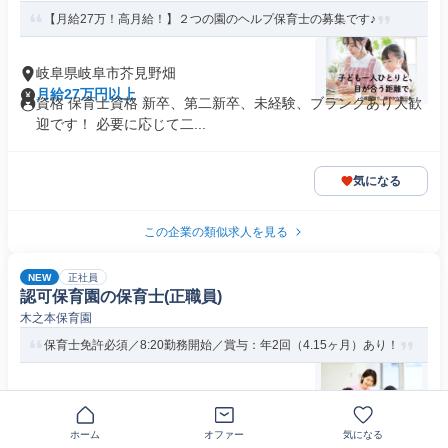
【月給27万！高月給！】２つの園のヘルプ保育士の募集です♪
岐阜県岐阜市芥見野畑
月給27万円以上
資格 保育士資格 新卒、第二新卒、未経験、ブランクあり大歓
迎です！ 必要に応じて二...
気になる
この企業の類似求人を見る
NEW
正社員
認可保育園の保育士(正職員)
木之本保育園
保育士免許必須／8:20勤務開始／賞与：年2回（4.15ヶ月）あり！
〒500-8332岐阜県岐阜市羽衣町
年俸310万円以上
資格 保育士
ホーム
オファー
気になる