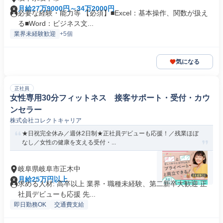
月給27万9000円～34万2000円
必要な経験・能力等 【必須】■Excel：基本操作、関数が扱え
る■Word：ビジネス文...
業界未経験歓迎
+5個
気になる
正社員
女性専用30分フィットネス 接客サポート・受付・カウ
ンセラー
株式会社コレクトキャリア
★日祝完全休み／週休2日制★正社員デビューも応援！／残業ほぼ
なし／女性の健康を支える受付・...
岐阜県岐阜市正木中
月給25万円以上
求める人材: 高卒以上 業界・職種未経験、第二新卒大歓迎 正
社員デビューも応援 先...
即日勤務OK
交通費支給