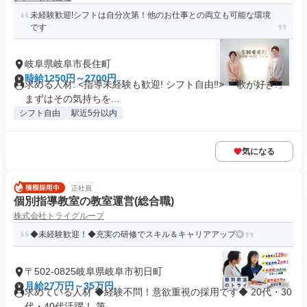
未経験歓迎!シフトは自分次第！他のお仕事との両立も可能な環境
です
岐阜県岐阜市長住町
時給1250円～2700円
求める人材: <指導未経験も歓迎! シフト自由‼> 「歌が好き!」
まずはその気持ちを...
シフト自由
駅近5分以内
気になる
正社員
個別指導教室の教室運営(総合職)
株式会社トライグループ
◆未経験歓迎！◆充実の研修でスキル＆キャリアアップ◎
〒502-0825岐阜県岐阜市初日町
月給27万円～35万円
求めている人材 ◆経験不問！意欲重視の採用です◆ 20代・30
代・40代活躍！ 第...