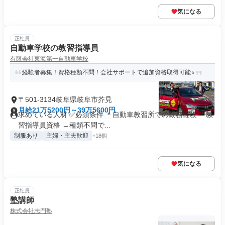
気になる
正社員
自動車学校の教習指導員
有限会社東海第一自動車学校
経験者募集！資格種類不問！会社サポートで追加資格取得可能⭐
〒501-3134岐阜県岐阜市芥見
月給21万5200円～39万5600円
求めている人材 ✅必須条件 ＊自動車教習所での勤務経験 ＊教
習指導員資格 →種類不問で...
制服あり
主婦・主夫歓迎
+18個
気になる
正社員
塾講師
株式会社志門塾