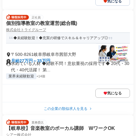
気になる
正社員
個別指導教室の教室運営(総合職)
株式会社トライグループ
◆未経験歓迎！◆充実の研修でスキル＆キャリアアップ◎
〒500-8261岐阜県岐阜市茜部大野
月給27万円～35万円
求めている人材 ◆経験不問！意欲重視の採用です◆ 20代・30
代・40代活躍！ 第...
業界未経験歓迎
+14個
気になる
この企業の類似求人を見る
業務委託
【岐阜校】音楽教室のボーカル講師 WワークOK
シアー株式会社