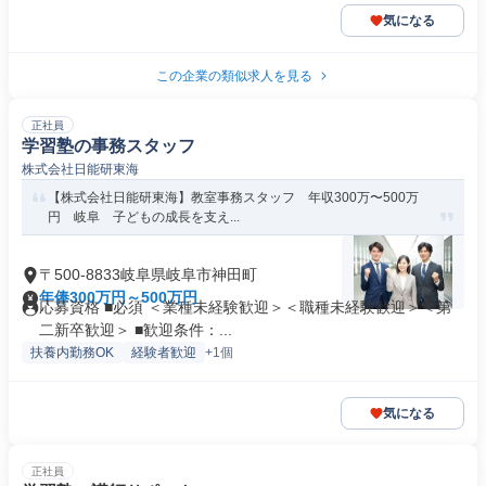
気になる
この企業の類似求人を見る
正社員
学習塾の事務スタッフ
株式会社日能研東海
【株式会社日能研東海】教室事務スタッフ 年収300万〜500万
円 岐阜 子どもの成長を支え...
〒500-8833岐阜県岐阜市神田町
年俸300万円～500万円
応募資格 ■必須 ＜業種未経験歓迎＞＜職種未経験歓迎＞＜第
二新卒歓迎＞ ■歓迎条件：...
扶養内勤務OK
経験者歓迎
+1個
気になる
正社員