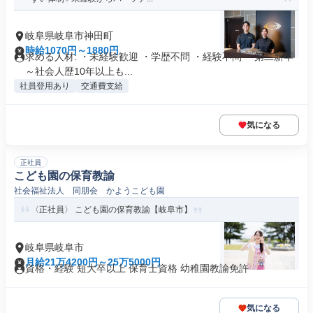
岐阜県岐阜市神田町
時給1070円～1880円
求める人材: ・未経験歓迎 ・学歴不問 ・経験不問 ・第二新卒
～社会人歴10年以上も...
社員登用あり
交通費支給
気になる
正社員
こども園の保育教諭
社会福祉法人 同朋会 かようこども園
〈正社員〉 こども園の保育教諭【岐阜市】
岐阜県岐阜市
月給21万4200円～25万5000円
資格・経験 短大卒以上 保育士資格 幼稚園教諭免許
気になる