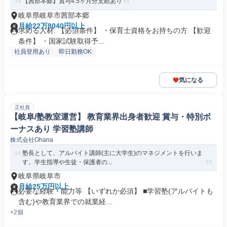
【茜部本郷】賞与4.5ヶ月分支給あり
岐阜県岐阜市茜部本郷
月給22万8040円以上
求める人材: 【必須条件】 ・保育士資格をお持ちの方 【歓迎
条件】 ・国家試験取得予...
社員登用あり
即日勤務OK
気になる
正社員
【岐阜/塾教室運営】 教育業界出身者歓迎 賞与・特別ボ
ーナスあり 学習塾講師
株式会社Ohana
塾長として、アルバイト講師(主に大学生)のマネジメントを行いま
す。学生指導や生徒・保護者の...
岐阜県岐阜市
月給25万円以上
必要な経験・能力等 【いずれか必須】 ■学習塾(アルバイトも
含む)や教育業界での就業経...
+2個