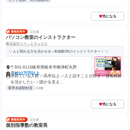
シフト自由
即日勤務OK
気になる
正社員
パソコン教室のインストラクター
株式会社イー・トラックス
人と関わる力を活かせる✨未経験OKのインストラクター！
〒501-6115岐阜県岐阜市柳津町丸野
月給21万円以上
求めている人材 ✅高卒以上 ✅人と話すことが好き ✅接客経験
を活かしたい ✅誰かを支え...
業界未経験歓迎
+13個
気になる
正社員
個別指導塾の教室長