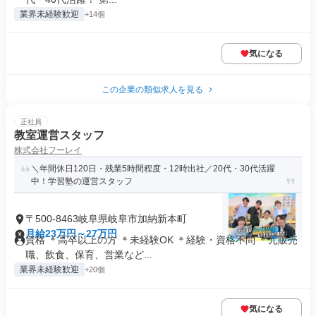
業界未経験歓迎
+14個
気になる
この企業の類似求人を見る
正社員
教室運営スタッフ
株式会社フーレイ
＼年間休日120日・残業5時間程度・12時出社／20代・30代活躍
中！学習塾の運営スタッフ
〒500-8463岐阜県岐阜市加納新本町
月給23万円～27万円
資格 ＊高卒以上の方 ＊未経験OK ＊経験・資格不問 ＊元販売
職、飲食、保育、営業など...
業界未経験歓迎
+20個
気になる