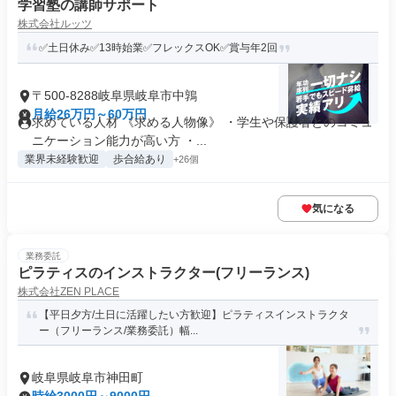
学習塾の講師サポート
株式会社ルッツ
✅土日休み✅13時始業✅フレックスOK✅賞与年2回
〒500-8288岐阜県岐阜市中鶉
月給26万円～60万円
求めている人材 《求める人物像》 ・学生や保護者とのコミュ
ニケーション能力が高い方 ・...
業界未経験歓迎
歩合給あり
+26個
気になる
業務委託
ピラティスのインストラクター(フリーランス)
株式会社ZEN PLACE
【平日夕方/土日に活躍したい方歓迎】ピラティスインストラクタ
ー（フリーランス/業務委託）幅...
岐阜県岐阜市神田町