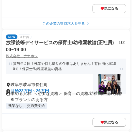
気になる
この企業の類似求人を見る
NEW
正社員
放課後等デイサービスの保育士/幼稚園教諭(正社員) 10:
00~19:00
株式会社 ナナホシ
賞与年２回！残業や持ち帰りの仕事はありません！有休消化率10
0％！保育士/幼稚園教諭の資格...
岐阜県岐阜市長住町
月給23万円～26万円
求める人材: ＜必要な資格＞ 保育士の資格/幼稚園教諭の資格
※ブランクのある方...
残業なし
交通費支給
気になる