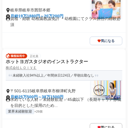
岐阜県岐阜市茜部本郷
月給19万1880円～20万200円
資格・経験 幼稚園教諭免許 ＊幼稚園にてクラス担任の経験必
須
気になる
正社員
ホットヨガスタジオのインストラクター
株式会社ＬＯＩＶＥ
未経験入社94%以上／年間休日124日／早朝出勤なし
〒501-6115岐阜県岐阜市柳津町丸野
月給25万500円～38万1500円
求めている人材 ✅未経験歓迎 ✅45歳以下 （長期キャリア形成
を目的とした採用のため...
業界未経験歓迎
+26個
気になる