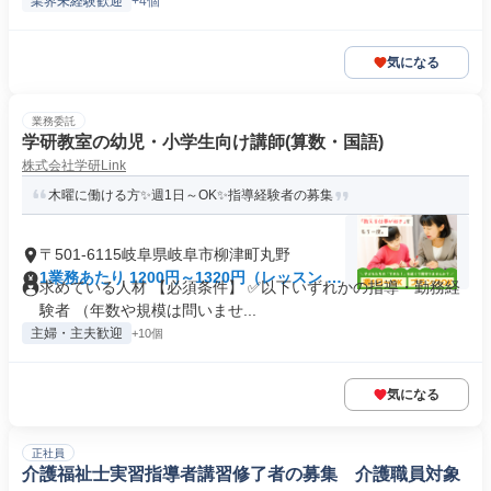
業界未経験歓迎
+4個
気になる
業務委託
学研教室の幼児・小学生向け講師(算数・国語)
株式会社学研Link
木曜に働ける方✨週1日～OK✨指導経験者の募集
〒501-6115岐阜県岐阜市柳津町丸野
1業務あたり 1200円～1320円（レッスン 60
求めている人材 【必須条件】 ✅以下いずれかの指導・勤務経
分）
験者 （年数や規模は問いませ...
主婦・主夫歓迎
+10個
気になる
正社員
介護福祉士実習指導者講習修了者の募集 介護職員対象