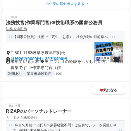
この企業の類似求人を見る
正社員
法務技官(作業専門官)※技術職系の国家公務員
法務省矯正局
【国家公務員】技術で「更生」を導く。社会貢献の最前線へ。
〒501-1183岐阜県岐阜市則松
月給26万9600円～39万6400円
求めている人材 ◆モノづくりの経験を活かしたい方。 ※随時
募集です ※作業専門官（作...
制服あり
業界未経験歓迎
+10個
気になる
契約社員
RIZAPのパーソナルトレーナー
ＲＩＺＡＰ株式会社
1年目で月給35万円可✨業界経験不問！ご自身でシフトを調整しや
すい体制✨未経験からパーソナ...