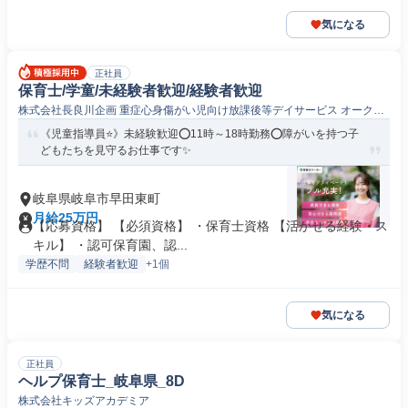
気になる
正社員
保育士/学童/未経験者歓迎/経験者歓迎
株式会社長良川企画 重症心身傷がい児向け放課後等デイサービス オークハ
ウス
《児童指導員⭐》未経験歓迎⭕11時～18時勤務⭕障がいを持つ子
どもたちを見守るお仕事です✨
岐阜県岐阜市早田東町
月給25万円
【応募資格】 【必須資格】 ・保育士資格 【活かせる経験・ス
キル】 ・認可保育園、認...
学歴不問
経験者歓迎
+1個
気になる
正社員
ヘルプ保育士_岐阜県_8D
株式会社キッズアカデミア