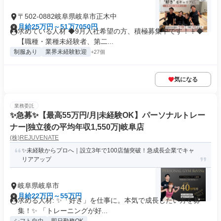
〒502-0882岐阜県岐阜市正木中
月給25万円～51万7050円
求めている人材 ◆9月入社希望の方、積極募集中です！！◆
【職種・業種未経験者、第二...
制服あり
業界未経験歓迎
+27個
気になる
業務委託
✨️急募✨️【最高55万円/月|未経験OK】パーソナルトレー
ナー|独立後の平均年収1,550万|岐阜店
(株)REJUVENATE
✨未経験からプロへ｜設立3年で100店舗突破！急成長企業でキャ
リアアップ
岐阜県岐阜市
月給22万円～55万円
求める人材: ✨「好き」を仕事に。本気で成長したい方を募
集！✨ 「トレーニングが好...