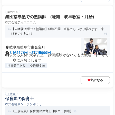
契約社員
集団指導塾での塾講師 (能開 岐阜教室・月給)
株式会社ティエラコム
【未経験活躍中！塾講師】経験不問・研修でしっかり学べます！稼
げるのも魅力！
岐阜県岐阜市東金宝町
月給25万円～27万5000円
求める人材: 大卒以上 ・講師経験がない方も大歓迎!! イチから
丁寧にお教えします!
社員登用あり
交通費支給
気になる
正社員
保育園の保育士
株式会社サン・テンポラリー
〈正規職員〉保育園の保育士【岐阜市切通】