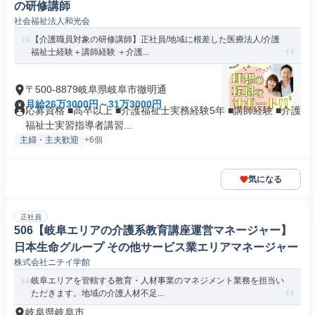
の研修講師
社会福祉法人和光会
【介護職員対象の研修講師】正社員/地域に根差した医療法人/介護
福祉士経験＋講師経験 ＋介護...
〒500-8879岐阜県岐阜市徹明通
月給26万3000円～31万3000円
応募資格 ■高卒以上 ■介護福祉士実務経験5年 ■講師経験 ■介護
福祉士実習指導者講習...
主婦・主夫歓迎
+6個
気になる
正社員
506【岐阜エリアの介護系教育講座運営マネージャー】
日本生命グループ その他サービス業エリアマネージャー
株式会社ニチイ学館
岐阜エリアを管轄する教育・人材事業のマネジメント業務を担当い
ただきます。地域の介護人材不足...
岐阜県岐阜市