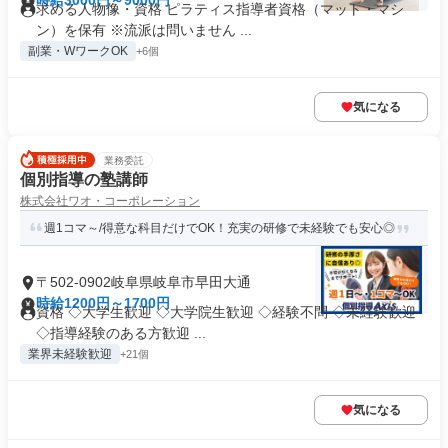
時給3000円～9000円
求める人物像・資格 ピラティス指導者資格（マット・マシ
ン）を保有 ※流派は問いません ...
副業・WワークOK
+6個
気になる
業務委託
個別指導の塾講師
株式会社ワオ・コーポレーション
週1コマ～/得意な科目だけでOK！充実の研修で未経験でも安心◎
〒502-0902岐阜県岐阜市早田大通
時給1200円～1700円
資格 ◇大学生歓迎 ◇大学院生歓迎 ◇経験不問 ◇未経験歓迎
◇指導経験のある方歓迎 ...
業界未経験歓迎
+21個
気になる