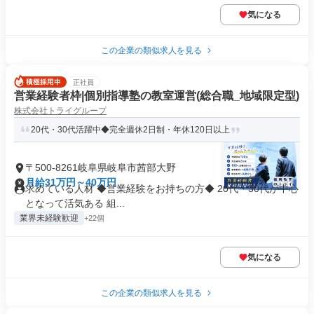
気になる
この企業の類似求人を見る
正社員
営業経験者枠|個別指導塾の教室運営(総合職_地域限定型)
株式会社トライグループ
20代・30代活躍中◆完全週休2日制・年休120日以上
〒500-8261岐阜県岐阜市茜部大野
月給31万円～40万円
求めている人材 ◆営業経験をお持ちの方◆ 20代・30代が中心
となって活気ある 組...
業界未経験歓迎
+22個
気になる
この企業の類似求人を見る