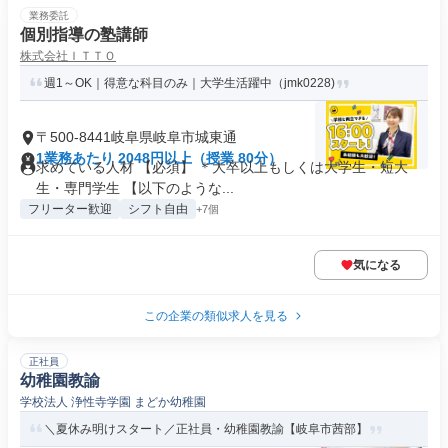
業務委託
個別指導の塾講師
株式会社ＩＴＴＯ
週1～OK｜得意な科目のみ｜大学生活躍中（jmk0228)
〒500-8441岐阜県岐阜市城東通
1業務あたり 2048円以上（授業 80分）
求めている人材 【必須】 ＊大卒以上もしくは大学生・短大
生・専門学生 【以下のような...
フリーター歓迎
シフト自由
+7個
気になる
この企業の類似求人を見る
正社員
幼稚園教諭
学校法人 浄性寺学園 まどか幼稚園
＼夏休み明けスタート／正社員・幼稚園教諭【岐阜市茜部】