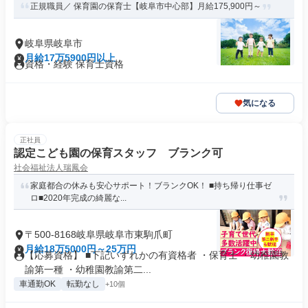
正規職員／ 保育園の保育士【岐阜市中心部】月給175,900円～
岐阜県岐阜市
月給17万5900円以上
資格・経験 保育士資格
気になる
正社員
認定こども園の保育スタッフ ブランク可
社会福祉法人瑞鳳会
家庭都合の休みも安心サポート！ブランクOK！ ■持ち帰り仕事ゼ
ロ■2020年完成の綺麗な...
〒500-8168岐阜県岐阜市東駒爪町
月給18万5000円～25万円
【応募資格】 ■下記いずれかの有資格者 ・保育士 ・幼稚園教
諭第一種 ・幼稚園教諭第二...
車通勤OK
転勤なし
+10個