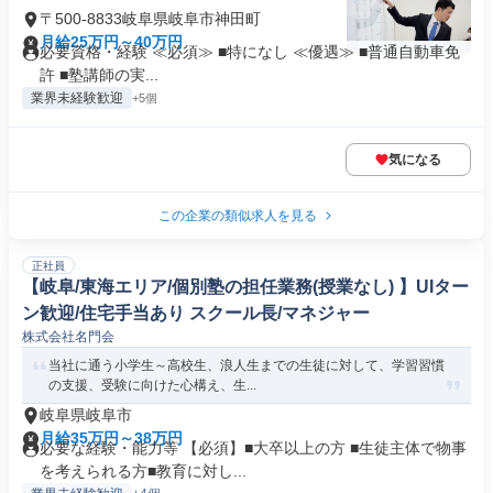
〒500-8833岐阜県岐阜市神田町
月給25万円～40万円
必要資格・経験 ≪必須≫ ■特になし ≪優遇≫ ■普通自動車免
許 ■塾講師の実...
業界未経験歓迎
+5個
気になる
この企業の類似求人を見る
正社員
【岐阜/東海エリア/個別塾の担任業務(授業なし) 】UIター
ン歓迎/住宅手当あり スクール長/マネジャー
株式会社名門会
当社に通う小学生～高校生、浪人生までの生徒に対して、学習習慣
の支援、受験に向けた心構え、生...
岐阜県岐阜市
月給35万円～38万円
必要な経験・能力等 【必須】■大卒以上の方 ■生徒主体で物事
を考えられる方■教育に対し...