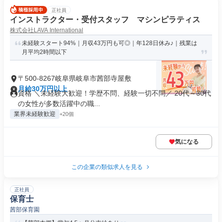
正社員
インストラクター・受付スタッフ マシンピラティス
株式会社LAVA International
未経験スタート94%｜月収43万円も可◎｜年128日休み♪｜残業は
月平均2時間以下
〒500-8267岐阜県岐阜市茜部寺屋敷
月給30万円以上
資格 ＼未経験大歓迎！学歴不問、経験一切不問／ 20代～30代
の女性が多数活躍中の職...
業界未経験歓迎
+20個
気になる
この企業の類似求人を見る
正社員
保育士
茜部保育園