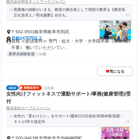
株式会社明光ネットワークジャパン
異業種の経験がいきる。教室の責任者として理想の教育を【教室長
正社員求人／明光義塾】自分も...
〒502-0931岐阜県岐阜市則武
月給24万円以上
資格 ≪必須条件≫ 専門・短大・大学・大学院卒業（教員免許
不要） 働いていただいてい...
業界未経験歓迎
+12個
気になる
NEW
正社員
女性向けフィットネスで運動サポート/事務(健康管理)/受
付
株式会社カーブスジャパン
女性の「変わりたい」をサポート/週休2日/日祝休/長期休暇/染髪・
ネイルOK※規定内
〒500-8462岐阜県岐阜市加納神明町