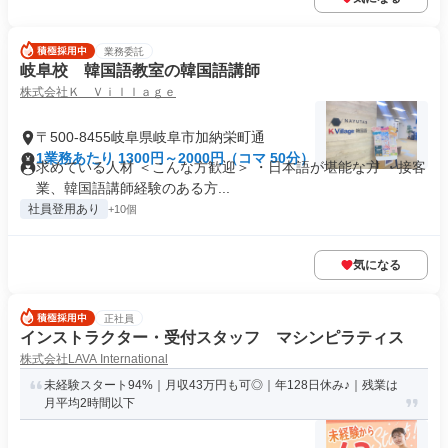
業務委託
岐阜校 韓国語教室の韓国語講師
株式会社Ｋ Ｖｉｌｌａｇｅ
〒500-8455岐阜県岐阜市加納栄町通
1業務あたり 1300円～2000円（コマ 50分）
求めている人材 ＜こんな方歓迎＞ ・日本語が堪能な方 ・接客
業、韓国語講師経験のある方...
社員登用あり
+10個
気になる
正社員
インストラクター・受付スタッフ マシンピラティス
株式会社LAVA International
未経験スタート94%｜月収43万円も可◎｜年128日休み♪｜残業は
月平均2時間以下