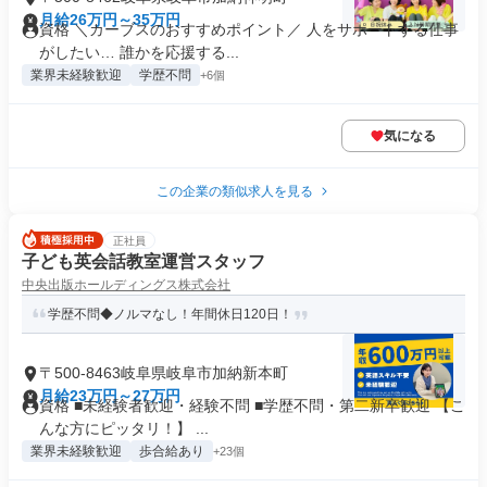
月給26万円～35万円
資格 ＼カーブスのおすすめポイント／ 人をサポートする仕事
がしたい… 誰かを応援する...
業界未経験歓迎
学歴不問
+6個
気になる
この企業の類似求人を見る
正社員
子ども英会話教室運営スタッフ
中央出版ホールディングス株式会社
学歴不問◆ノルマなし！年間休日120日！
〒500-8463岐阜県岐阜市加納新本町
月給23万円～27万円
資格 ■未経験者歓迎・経験不問 ■学歴不問・第二新卒歓迎 【こ
んな方にピッタリ！】 ...
業界未経験歓迎
歩合給あり
+23個