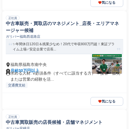
気になる
正社員
中古車販売・買取店のマネジメント_店長・エリアマネ
ージャー候補
ガリバー福島西道路店
✨年間休日120日＆残業少なめ！20代で年収800万円超！東証プラ
イム上場✅安定企業で店長...
福島県福島市南中央
月給30万円以上
求める人材: ✊️必須条件（すべてに該当する方） ✨接客・販売
または営業の経験を活...
交通費支給
気になる
正社員
中古車買取販売の店長候補・店舗マネジメント
ガリバー安積店