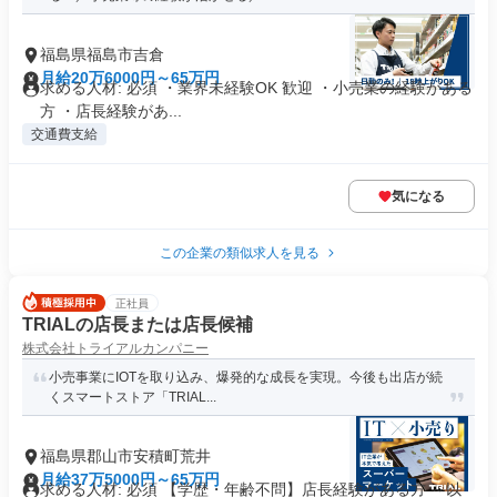
福島県福島市吉倉
月給20万6000円～65万円
求める人材: 必須 ・業界未経験OK 歓迎 ・小売業の経験がある
方 ・店長経験があ...
交通費支給
気になる
この企業の類似求人を見る
正社員
TRIALの店長または店長候補
株式会社トライアルカンパニー
小売事業にIOTを取り込み、爆発的な成長を実現。今後も出店が続
くスマートストア「TRIAL...
福島県郡山市安積町荒井
月給37万5000円～65万円
求める人材: 必須 【学歴・年齢不問】店長経験がある方 ～以