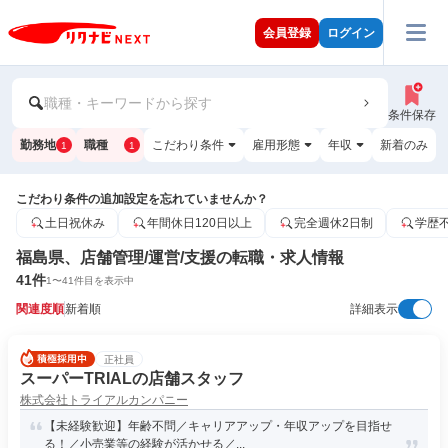
会員登録
ログイン
職種・キーワードから探す
条件保存
勤務地
職種
こだわり条件
雇用形態
年収
新着のみ
1
1
こだわり条件の追加設定を忘れていませんか？
土日祝休み
年間休日120日以上
完全週休2日制
学歴
福島県、店舗管理/運営/支援の転職・求人情報
41
件
1
〜
41
件目を表示中
関連度順
新着順
詳細表示
正社員
スーパーTRIALの店舗スタッフ
株式会社トライアルカンパニー
【未経験歓迎】年齢不問／キャリアアップ・年収アップを目指せ
る！／小売業等の経験が活かせる／...