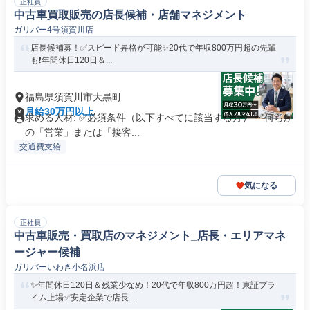
正社員
中古車買取販売の店長候補・店舗マネジメント
ガリバー4号須賀川店
店長候補募！✅️スピード昇格が可能✨20代で年収800万円超の先輩
も❗️年間休日120日＆...
福島県須賀川市大黒町
月給30万円以上
求める人材: ✅必須条件（以下すべてに該当する方） ・何らか
の「営業」または「接客...
交通費支給
気になる
正社員
中古車販売・買取店のマネジメント_店長・エリアマネ
ージャー候補
ガリバーいわき小名浜店
✨年間休日120日＆残業少なめ！20代で年収800万円超！東証プラ
イム上場✅安定企業で店長...