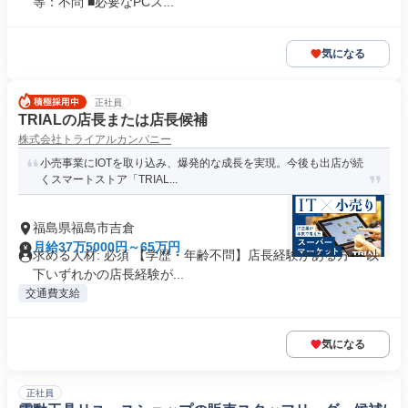
等：不問 ■必要なPCス...
気になる
正社員
TRIALの店長または店長候補
株式会社トライアルカンパニー
小売事業にIOTを取り込み、爆発的な成長を実現。今後も出店が続
くスマートストア「TRIAL...
福島県福島市吉倉
月給37万5000円～65万円
求める人材: 必須 【学歴・年齢不問】店長経験がある方 ～以
下いずれかの店長経験が...
交通費支給
気になる
正社員