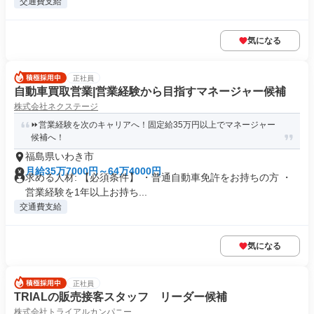
交通費支給
気になる
正社員
自動車買取営業|営業経験から目指すマネージャー候補
株式会社ネクステージ
⏩️営業経験を次のキャリアへ！固定給35万円以上でマネージャー
候補へ！
福島県いわき市
月給35万7000円～64万4000円
求める人材: 【必須条件】 ・普通自動車免許をお持ちの方 ・
営業経験を1年以上お持ち...
交通費支給
気になる
正社員
TRIALの販売接客スタッフ リーダー候補
株式会社トライアルカンパニー