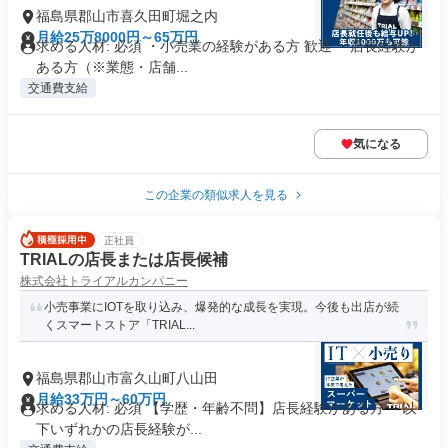
福島県郡山市喜久田町堀之内
月給25万8000円～65万円
求める人材: 必須 ・小売業の経験がある方 歓迎 ・店長経験が
ある方（※業態・店舗...
交通費支給
気になる
この企業の類似求人を見る
正社員
TRIALの店長または店長候補
株式会社トライアルカンパニー
小売事業にIOTを取り込み、爆発的な成長を実現。今後も出店が続
くスマートストア「TRIAL...
福島県郡山市富久山町八山田
月給33万円～60万円
求める人材: 必須 【学歴・年齢不問】店長経験がある方 ～以
下いずれかの店長経験が...