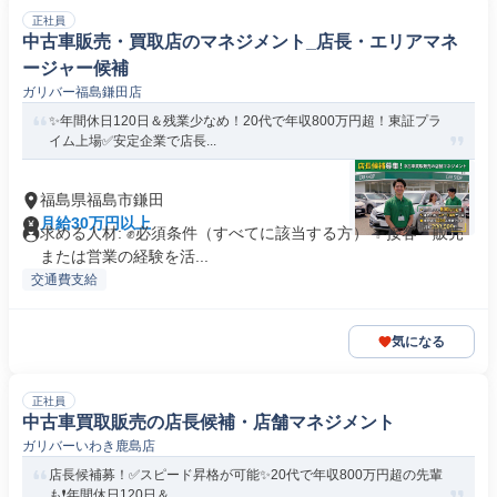
正社員
中古車販売・買取店のマネジメント_店長・エリアマネ
ージャー候補
ガリバー福島鎌田店
✨年間休日120日＆残業少なめ！20代で年収800万円超！東証プラ
イム上場✅安定企業で店長...
福島県福島市鎌田
月給30万円以上
求める人材: ✊️必須条件（すべてに該当する方） ✨接客・販売
または営業の経験を活...
交通費支給
気になる
正社員
中古車買取販売の店長候補・店舗マネジメント
ガリバーいわき鹿島店
店長候補募！✅️スピード昇格が可能✨20代で年収800万円超の先輩
も❗️年間休日120日＆...