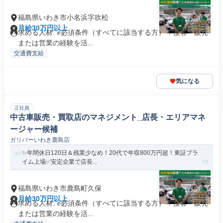
福島県いわき市小名浜字吹松
月給30万円以上
求める人材: ✊️必須条件（すべてに該当する方） ✨接客・販売
または営業の経験を活...
交通費支給
気になる
正社員
中古車販売・買取店のマネジメント_店長・エリアマネ
ージャー候補
ガリバーいわき鹿島店
✨年間休日120日＆残業少なめ！20代で年収800万円超！東証プラ
イム上場✅安定企業で店長...
福島県いわき市鹿島町久保
月給30万円以上
求める人材: ✊️必須条件（すべてに該当する方） ✨接客・販売
または営業の経験を活...