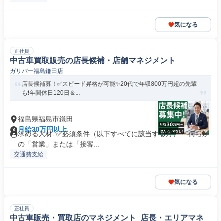
気になる
正社員
中古車買取販売の店長候補・店舗マネジメント
ガリバー福島鎌田店
店長候補募！✅️スピード昇格が可能✨20代で年収800万円超の先輩
も❗️年間休日120日＆...
福島県福島市鎌田
月給30万円以上
求める人材: ✅必須条件（以下すべてに該当する方） ・何らか
の「営業」または「接客...
交通費支給
気になる
正社員
中古車販売・買取店のマネジメント_店長・エリアマネ