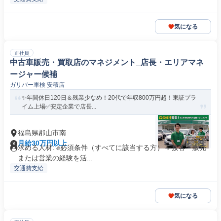
気になる
正社員
中古車販売・買取店のマネジメント_店長・エリアマネ
ージャー候補
ガリバー車検 安積店
✨年間休日120日＆残業少なめ！20代で年収800万円超！東証プラ
イム上場✅安定企業で店長...
福島県郡山市南
月給30万円以上
求める人材: ✊️必須条件（すべてに該当する方） ✨接客・販売
または営業の経験を活...
交通費支給
気になる