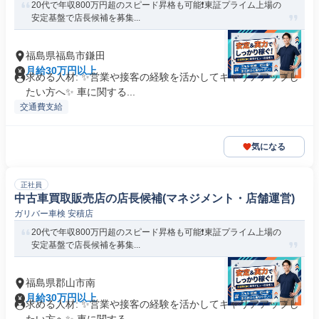
20代で年収800万円超のスピード昇格も可能❗️東証プライム上場の
安定基盤で店長候補を募集...
福島県福島市鎌田
月給30万円以上
求める人材: ✨️営業や接客の経験を活かしてキャリアアップし
たい方へ✨️ 車に関する...
交通費支給
気になる
正社員
中古車買取販売店の店長候補(マネジメント・店舗運営)
ガリバー車検 安積店
20代で年収800万円超のスピード昇格も可能❗️東証プライム上場の
安定基盤で店長候補を募集...
福島県郡山市南
月給30万円以上
求める人材: ✨️営業や接客の経験を活かしてキャリアアップし