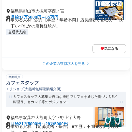
福島県郡山市大槻町字西ノ宮
月給37万5000円～65万円
求める人材: 必須 【学歴・年齢不問】店長経験がある方 ～以
下いずれかの店長経験が...
交通費支給
気になる
この企業の類似求人を見る
契約社員
カフェスタッフ
くまジョブ(大熊町無料職業紹介所)
カフェスタッフ大募集☆自由な発想でカフェを通じた街づくり‼／
料理長、セカンド等のポジション...
福島県双葉郡大熊町大字下野上字大野
月給21万5000円～29万5000円
求める人材: 【応募資格・条件】 ■学歴：不問 ■必要な経験