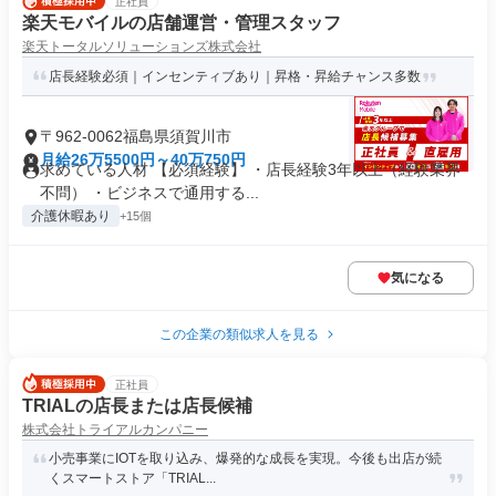
正社員
楽天モバイルの店舗運営・管理スタッフ
楽天トータルソリューションズ株式会社
店長経験必須｜インセンティブあり｜昇格・昇給チャンス多数
〒962-0062福島県須賀川市
月給26万5500円～40万750円
求めている人材 【必須経験】 ・店長経験3年以上（経験業界
不問） ・ビジネスで通用する...
介護休暇あり
+15個
気になる
この企業の類似求人を見る
正社員
TRIALの店長または店長候補
株式会社トライアルカンパニー
小売事業にIOTを取り込み、爆発的な成長を実現。今後も出店が続
くスマートストア「TRIAL...