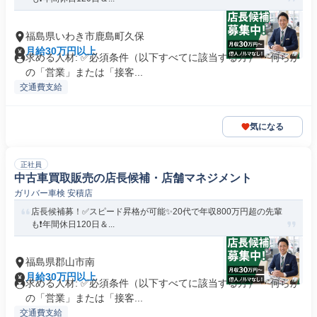
福島県いわき市鹿島町久保
月給30万円以上
求める人材: ✅必須条件（以下すべてに該当する方） ・何らか
の「営業」または「接客...
交通費支給
気になる
正社員
中古車買取販売の店長候補・店舗マネジメント
ガリバー車検 安積店
店長候補募！✅️スピード昇格が可能✨20代で年収800万円超の先輩
も❗️年間休日120日＆...
福島県郡山市南
月給30万円以上
求める人材: ✅必須条件（以下すべてに該当する方） ・何らか
の「営業」または「接客...
交通費支給