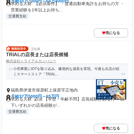
月給35万7000円～64万4000円
求める人材: 【必須条件】 ・普通自動車免許をお持ちの方 ・
営業経験を1年以上お持ち...
交通費支給
気になる
正社員
TRIALの店長または店長候補
株式会社トライアルカンパニー
小売事業にIOTを取り込み、爆発的な成長を実現。今後も出店が続
くスマートストア「TRIAL...
福島県伊達市保原町上保原字正地内
月給37万5000円～65万円
求める人材: 必須 【学歴・年齢不問】店長経験がある方 ～以
下いずれかの店長経験が...
交通費支給
気になる