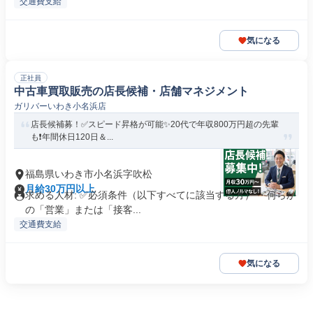
交通費支給
気になる
正社員
中古車買取販売の店長候補・店舗マネジメント
ガリバーいわき小名浜店
店長候補募！✅️スピード昇格が可能✨20代で年収800万円超の先輩
も❗️年間休日120日＆...
福島県いわき市小名浜字吹松
月給30万円以上
求める人材: ✅必須条件（以下すべてに該当する方） ・何らか
の「営業」または「接客...
交通費支給
気になる