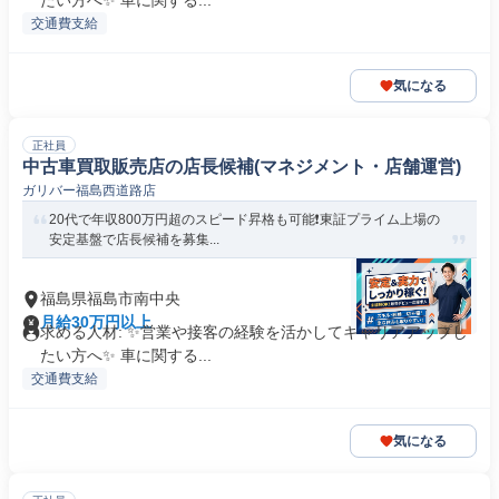
たい方へ✨️ 車に関する...
交通費支給
気になる
正社員
中古車買取販売店の店長候補(マネジメント・店舗運営)
ガリバー福島西道路店
20代で年収800万円超のスピード昇格も可能❗️東証プライム上場の
安定基盤で店長候補を募集...
福島県福島市南中央
月給30万円以上
求める人材: ✨️営業や接客の経験を活かしてキャリアアップし
たい方へ✨️ 車に関する...
交通費支給
気になる