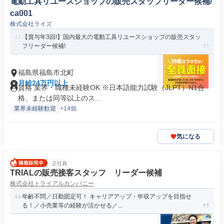
電動工具リユースショップの販売スタッフリーダー候補/
ca001
株式会社ライズ
【賞与年3回!】国内最大の電動工具リユースショップの販売スタッ
フリーダー候補!
福島県福島市北町
月給24万円以上
資格 業界・職種未経験OK ※日本語能力試験（JLPT）N1合
格、または同等以上のス...
業界未経験歓迎
+14個
気になる
正社員
TRIALの販売接客スタッフ リーダー候補
株式会社トライアルカンパニー
年齢不問／日勤固定可！ キャリアアップ・年収アップを目指せ
る！／小売業等の経験が活かせる／...