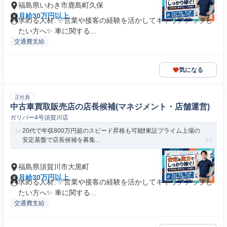
福島県いわき市鹿島町久保
月給30万円以上
求める人材: ✨️営業や接客の経験を活かしてキャリアアップし
たい方へ✨️ 車に関する...
交通費支給
気になる
正社員
中古車買取販売店の店長候補(マネジメント・店舗運営)
ガリバー4号須賀川店
20代で年収800万円超のスピード昇格も可能❗️東証プライム上場の
安定基盤で店長候補を募集...
福島県須賀川市大黒町
月給30万円以上
求める人材: ✨️営業や接客の経験を活かしてキャリアアップし
たい方へ✨️ 車に関する...
交通費支給