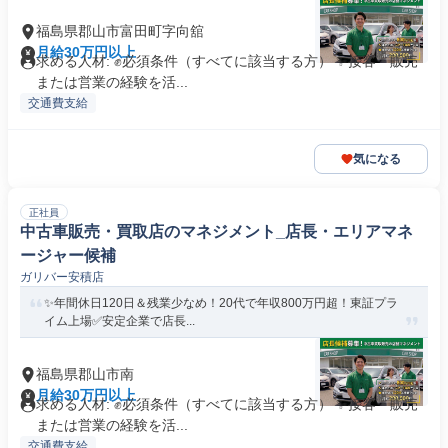
福島県郡山市富田町字向舘
月給30万円以上
求める人材: ✊️必須条件（すべてに該当する方） ✨接客・販売
または営業の経験を活...
交通費支給
気になる
正社員
中古車販売・買取店のマネジメント_店長・エリアマネ
ージャー候補
ガリバー安積店
✨年間休日120日＆残業少なめ！20代で年収800万円超！東証プラ
イム上場✅安定企業で店長...
福島県郡山市南
月給30万円以上
求める人材: ✊️必須条件（すべてに該当する方） ✨接客・販売
または営業の経験を活...
交通費支給