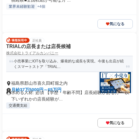
務経験■全国転勤が可能な方 ...
業界未経験歓迎
+4個
気になる
正社員
TRIALの店長または店長候補
株式会社トライアルカンパニー
小売事業にIOTを取り込み、爆発的な成長を実現。今後も出店が続
くスマートストア「TRIAL...
福島県郡山市喜久田町堀之内
月給37万5000円～65万円
求める人材: 必須 【学歴・年齢不問】店長経験がある方 ～以
下いずれかの店長経験が...
交通費支給
気になる