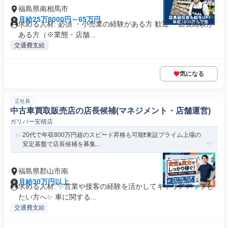
福島県南相馬市
月給25万8000円～65万円
求める人材: 必須 ・小売業の経験がある方 歓迎 ・店長経験が
ある方（※業態・店舗...
交通費支給
気になる
正社員
中古車買取販売店の店長候補(マネジメント・店舗運営)
ガリバー安積店
20代で年収800万円超のスピード昇格も可能❗️東証プライム上場の
安定基盤で店長候補を募集...
福島県郡山市南
月給30万円以上
求める人材: ✨️営業や接客の経験を活かしてキャリアアップし
たい方へ✨️ 車に関する...
交通費支給