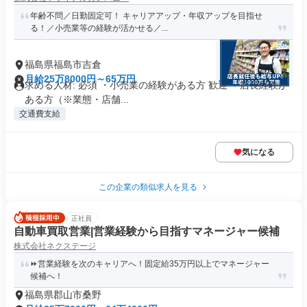
年齢不問／日勤固定可！ キャリアアップ・年収アップを目指せ
る！／小売業等の経験が活かせる／...
福島県福島市吉倉
月給25万8000円～65万円
求める人材: 必須 ・小売業の経験がある方 歓迎 ・店長経験が
ある方（※業態・店舗...
交通費支給
気になる
この企業の類似求人を見る
正社員
自動車買取営業|営業経験から目指すマネージャー候補
株式会社ネクステージ
⏩️営業経験を次のキャリアへ！固定給35万円以上でマネージャー
候補へ！
福島県郡山市桑野