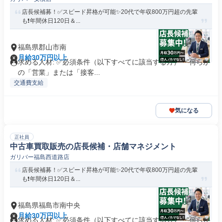
店長候補募！✅️スピード昇格が可能✨20代で年収800万円超の先輩
も❗️年間休日120日＆...
福島県郡山市南
月給30万円以上
求める人材: ✅必須条件（以下すべてに該当する方） ・何らか
の「営業」または「接客...
交通費支給
気になる
正社員
中古車買取販売の店長候補・店舗マネジメント
ガリバー福島西道路店
店長候補募！✅️スピード昇格が可能✨20代で年収800万円超の先輩
も❗️年間休日120日＆...
福島県福島市南中央
月給30万円以上
求める人材: ✅必須条件（以下すべてに該当する方） ・何らか