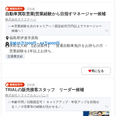
正社員
自動車買取営業|営業経験から目指すマネージャー候補
株式会社ネクステージ
⏩️営業経験を次のキャリアへ！固定給35万円以上でマネージャー
候補へ！
福島県伊達市原島
月給35万7000円～64万4000円
求める人材: 【必須条件】 ・普通自動車免許をお持ちの方 ・
営業経験を1年以上お持ち...
交通費支給
気になる
正社員
TRIALの販売接客スタッフ リーダー候補
株式会社トライアルカンパニー
年齢不問／日勤固定可！ キャリアアップ・年収アップを目指せ
る！／小売業等の経験が活かせる／...