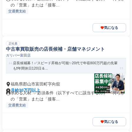
の「営業」または「接客...
交通費支給
気になる
正社員
中古車買取販売の店長候補・店舗マネジメント
ガリバー富田店
店長候補募！✅️スピード昇格が可能✨20代で年収800万円超の先輩
も❗️年間休日120日＆...
福島県郡山市富田町字向舘
月給30万円以上
求める人材: ✅必須条件（以下すべてに該当する方） ・何らか
の「営業」または「接客...
交通費支給
気になる