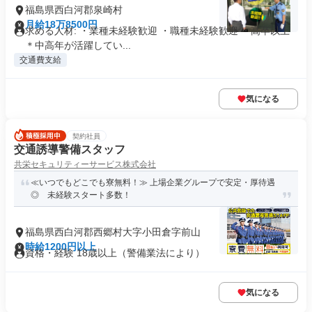
福島県西白河郡泉崎村
月給18万8500円
求める人材: ・業種未経験歓迎 ・職種未経験歓迎 ・高卒以上
＊中高年が活躍してい...
交通費支給
気になる
契約社員
交通誘導警備スタッフ
共栄セキュリティーサービス株式会社
≪いつでもどこでも寮無料！≫ 上場企業グループで安定・厚待遇
◎ 未経験スタート多数！
福島県西白河郡西郷村大字小田倉字前山
時給1200円以上
資格・経験 18歳以上（警備業法により）
気になる