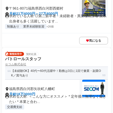
〒961-8071福島県西白河郡西郷村
月給21万4000円～27万4000円
求めている人材 ◎第二新卒者・未経験者・異業種出身者 文系
出身者も多く活躍しています...
制服あり
業界未経験歓迎
+26個
気になる
契約社員
パトロールスタッフ
セコム株式会社
【未経験OK】40代〜60代活躍中！勤務は3日に1回で兼業・副業O
K／賞与あり
福島県西白河郡矢吹町八幡町
月給18万3000円
求める人材: ＜こんな方にオススメ＞ * 定年後に無理なく働き
たい * 本業と合わ...
交通費支給