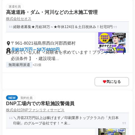
派遣社員
高速道路・ダム・河川などの土木施工管理
株式会社セオス
経験者募集★月給38万～★年休124日＆土日祝休み！社宅0円
〒961-8021福島県西白河郡西郷村
月給38万円～58万4800円
求めている人材 ＜経験者を求めています！ブランクOK＞ 【
必須条件 】 ・建設現場...
無期雇用派遣
+21個
気になる
NEW
契約社員
DNP工場内での常駐施設警備員
株式会社DNPファシリティサービス
＼月収23万円以上は稼げます／印刷業界トップクラスの「大日本
印刷」のグループ会社です！＊未...