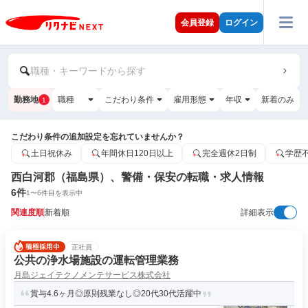
会員登録
ログイン
職種・キーワードから探す
勤務地
職種
こだわり条件
雇用形態
年収
新着のみ
1
こだわり条件の追加設定を忘れていませんか？
土日祝休み
年間休日120日以上
完全週休2日制
学歴
西白河郡（福島県）、警備・保安の転職・求人情報
6
件
1
〜
6
件目を表示中
関連度順
新着順
詳細表示
正社員
公共の浄水場施設の運転管理業務
月島ジェイテクノメンテサービス株式会社
賞与4.6ヶ月◎原則残業なし◎20代30代活躍中