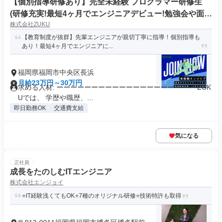
【個別指導研修あり】完全未経験 プログラマー研修生
(研修充実!最短4ヶ月でエンジニアデビュー!勉強会や面談
株式会社ZUKU
でスキルアップ)
【教育制度が抜群】先輩エンジニアが親切丁寧に指導！個別指導も
あり！最短4ヶ月でエンジニアに...
福岡県福岡市中央区長浜
月給23万円～30万円
求める人材: ーーーーーーーーーーーーーーーーーーーー ZUK
Uでは、 学歴や職歴、...
即日勤務OK
交通費支給
気になる
正社員
成長をたのしむITエンジニア
株式会社エンジョイ
⭐IT経験浅くてもOK⭐7種のオリジナル研修⭐技術特許も取得