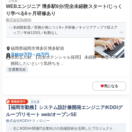
正社員
WEBエンジニア 博多駅6分/完全未経験スタート/じっく
り学べる6ヶ月研修あり
株式会社Gutlink
未経験歓迎／実務が身につく8ヶ月研修／キャリアアップで収入ア
ップ／年休120日／転勤なし
福岡県福岡市博多区博多駅前
月給20万円～35万円
求める人材: 【完全ポテンシャル採用】 未経験・学歴不問。
挑戦したいという気持ちを...
交通費支給
気になる
正社員
【福岡市勤務】システム設計兼開発エンジニア/KDDIグ
ループ/リモート web/オープンSE
株式会社KDDIテクノロジー
主にKDDIや関連IT企業向けの先端技術を活用したプロジェクト、