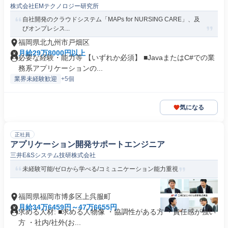
株式会社EMテクノロジー研究所
自社開発のクラウドシステム「MAPs for NURSING CARE」、及
びオンプレシス...
福岡県北九州市戸畑区
月給29万8000円以上
必要な経験・能力等 【いずれか必須】 ■JavaまたはC#での業
務系アプリケーションの...
業界未経験歓迎
+5個
気になる
正社員
アプリケーション開発サポートエンジニア
三井E&Sシステム技研株式会社
未経験可能/ゼロから学べる/コミュニケーション能力重視
福岡県福岡市博多区上呉服町
月給34万6459円～47万6655円
求める人材: ■求める人物像 ・協調性がある方 ・責任感が強い
方 ・社内/社外(お...