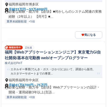
福岡県福岡市博多区
月給33万円～53万4000円
必要な経験・能力等 【必須】■何かしらのシステム関連の実務
経験（2年以上） 【尚可】■...
業界未経験歓迎
+5個
気になる
正社員
福岡【Webアプリケーションエンジニア】東京電力G/自
社開発/基本在宅勤務 web/オープンプログラマー
株式会社PinT
エネルギー事業(でんき・ガス・ひかり)において、調達から販売、
カスタマーサポートまでの事業...
福岡県福岡市中央区
月給41万6700円～75万円
必要な経験・能力等 【必須】Webアプリケーションの設計・
開発・運用経験3年以上(言語...
業界未経験歓迎
+8個