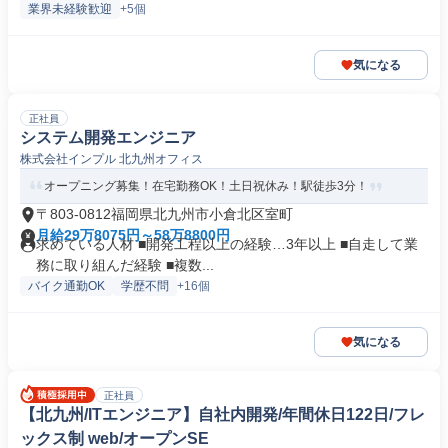
業界未経験歓迎
+5個
気になる
正社員
システム開発エンジニア
株式会社インプル 北九州オフィス
オープニング募集！在宅勤務OK！土日祝休み！駅徒歩3分！
〒803-0812福岡県北九州市小倉北区室町
月給29万8075円～58万8800円
求めている人材 ■開発工程以上の経験…3年以上 ■自走して業
務に取り組んだ経験 ■複数...
バイク通勤OK
学歴不問
+16個
気になる
正社員
【北九州/ITエンジニア】自社内開発/年間休日122日/フレ
ックス制 web/オープンSE