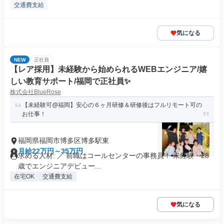
交通費支給
気になる
NEW
正社員
【レア採用】未経験から始められるWEBエンジニア/嬉
しい教育サポート/福岡で正社員✨
株式会社BlueRose
【未経験可@福岡】安心の６ヶ月研修＆研修後はフルリモート可の
お仕事！
福岡県福岡市博多区博多駅東
月給22万円～35万円
求める人材: ／ 前職はコールセンターの事務員！ 未経験・28
歳でエンジニアデビュー...
在宅OK
交通費支給
気になる