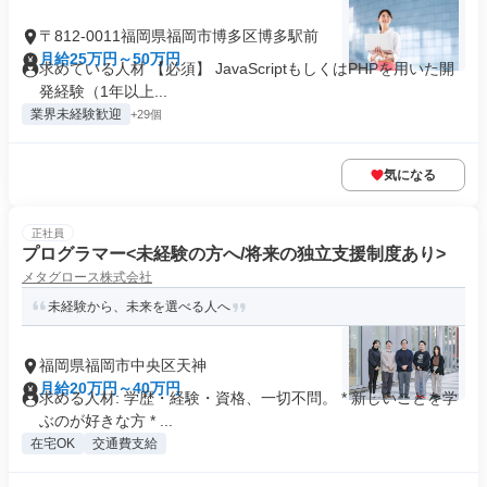
〒812-0011福岡県福岡市博多区博多駅前
月給25万円～50万円
求めている人材 【必須】 JavaScriptもしくはPHPを用いた開
発経験（1年以上...
業界未経験歓迎
+29個
気になる
正社員
プログラマー<未経験の方へ/将来の独立支援制度あり>
メタグロース株式会社
未経験から、未来を選べる人へ
福岡県福岡市中央区天神
月給20万円～40万円
求める人材: 学歴・経験・資格、一切不問。 * 新しいことを学
ぶのが好きな方 * ...
在宅OK
交通費支給