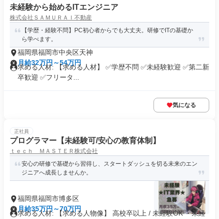
未経験から始めるITエンジニア
株式会社ＳＡＭＵＲＡＩ不動産
【学歴・経験不問】PC初心者からでも大丈夫。研修でITの基礎か
ら学べます。
福岡県福岡市中央区天神
月給32万円～54万円
求める人材: 【求める人材】 ✅学歴不問 ✅未経験歓迎 ✅第二新
卒歓迎 ✅フリータ...
気になる
正社員
プログラマー【未経験可/安心の教育体制】
ｔｅｃｈ ＭＡＳＴＥＲ株式会社
安心の研修で基礎から習得し、スタートダッシュを切る未来のエン
ジニアへ成長しませんか。
福岡県福岡市博多区
月給35万円～70万円
求める人材: 【求める人物像】 高校卒以上 / 未経験OK ・未経