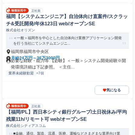
正社員
福岡【システムエンジニア】自治体向け直案件/スクラッ
チ&受託開発/年休123日 web/オープンSE
株式会社オリズン
＜一般＞福岡市を中心とした自治体向け業務アプリケーション開発
を行う当社にてシステムエンジニ...
福岡県福岡市中央区
月給24万円～36万3000円
必要な経験・能力等 【必験】＜一般＞システム開発経験※開
発環境詳細は下記参照。 ＜主任...
業界未経験歓迎
+7個
気になる
正社員
【福岡/PL】西日本シティ銀行グループ/土日祝休み/平均
残業11h/リモート可 web/オープンSE
株式会社シティアスコム
■金融、通信、製造、流通、医療、運輸などさまざまな業界向け業