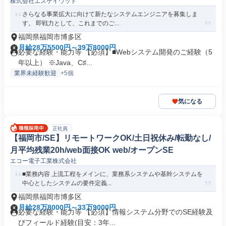
株式会社エスケイウッド
さらなる事業拡大に向けて新たなシステムエンジニアを募集しま
す。 即戦力として、これまでのご...
福岡県福岡市博多区
月給28万5500円～39万8000円
必要な経験・能力等 【必須】■Webシステム開発のご経験（5
年以上） ※Java、C♯...
業界未経験歓迎
+5個
気になる
正社員
【福岡市/SE】リモートワークOK/土日祝休み/転勤なし/
月平均残業20h/web面接OK web/オープンSE
エコー電子工業株式会社
■業務内容 上流工程をメインに、業務系システムや基幹システムを
中心としたシステムの要件定義...
福岡県福岡市博多区
月給28万8000円～33万9000円
必要な経験・能力等 【必須】情報システム分野でのSE経験及
びフィールド経験(目安：3年...