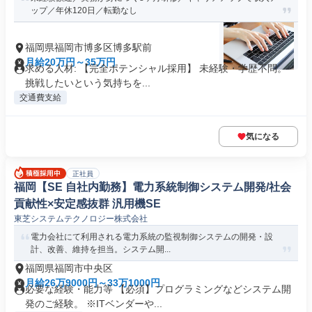
ップ／年休120日／転勤なし
福岡県福岡市博多区博多駅前
月給20万円～35万円
求める人材: 【完全ポテンシャル採用】 未経験・学歴不問。
挑戦したいという気持ちを...
交通費支給
気になる
正社員
福岡【SE 自社内勤務】電力系統制御システム開発/社会
貢献性×安定感抜群 汎用機SE
東芝システムテクノロジー株式会社
電力会社にて利用される電力系統の監視制御システムの開発・設
計、改善、維持を担当。システム開...
福岡県福岡市中央区
月給26万9000円～33万1000円
必要な経験・能力等 【必須】プログラミングなどシステム開
発のご経験。 ※ITベンダーや...