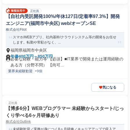
正社員
【自社内受託開発100%/年休127日/定着率97.3%】開発
エンジニア(福岡市中央区) web/オープンSE
株式会社Filot
スマホ/WEBアプリ、社内基幹/クラウドシステム等の開発をお任せ
します。転勤や常駐がなく、...
福岡県福岡市中央区
年俸400万円～850万円
必要な経験・能力等 【必須】■IT業界で開発または運用経験の
ある方（分野不問） 【尚可...
業界未経験歓迎
+9個
気になる
正社員
【博多6分】WEBプログラマー 未経験からスタート/じっ
くり学べる6ヶ月研修あり
株式会社Gutlink
未経験歓迎／実務が身につく8ヶ月研修／キャリアアップで収入ア