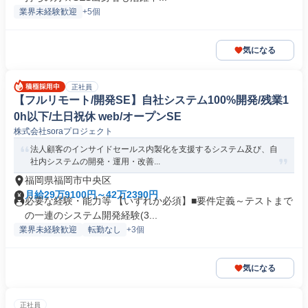
業界未経験歓迎
+5個
気になる
正社員
【フルリモート/開発SE】自社システム100%開発/残業1
0h以下/土日祝休 web/オープンSE
株式会社soraプロジェクト
法人顧客のインサイドセールス内製化を支援するシステム及び、自
社内システムの開発・運用・改善...
福岡県福岡市中央区
月給29万9100円～42万2390円
必要な経験・能力等 【いずれか必須】■要件定義～テストまで
の一連のシステム開発経験(3...
業界未経験歓迎
転勤なし
+3個
気になる
正社員