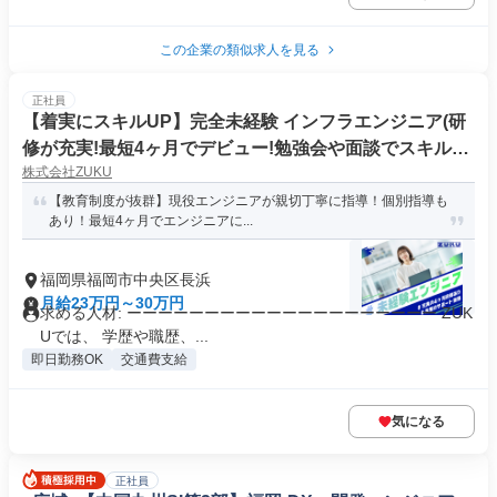
この企業の類似求人を見る
正社員
【着実にスキルUP】完全未経験 インフラエンジニア(研
修が充実!最短4ヶ月でデビュー!勉強会や面談でスキルア
株式会社ZUKU
ップ)
【教育制度が抜群】現役エンジニアが親切丁寧に指導！個別指導も
あり！最短4ヶ月でエンジニアに...
福岡県福岡市中央区長浜
月給23万円～30万円
求める人材: ーーーーーーーーーーーーーーーーーーーー ZUK
Uでは、 学歴や職歴、...
即日勤務OK
交通費支給
気になる
正社員