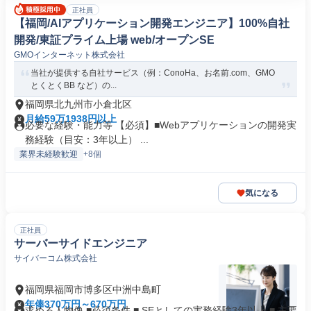
正社員
【福岡/AIアプリケーション開発エンジニア】100%自社
開発/東証プライム上場 web/オープンSE
GMOインターネット株式会社
当社が提供する自社サービス（例：ConoHa、お名前.com、GMO
とくとくBB など）の...
福岡県北九州市小倉北区
月給59万1938円以上
必要な経験・能力等 【必須】■Webアプリケーションの開発実
務経験（目安：3年以上） ...
業界未経験歓迎
+8個
気になる
正社員
サーバーサイドエンジニア
サイバーコム株式会社
福岡県福岡市博多区中洲中島町
年俸370万円～670万円
求める人物像 ■必須条件 ■ SEとしての実務経験3年以上 ■ 主要