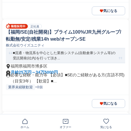
気になる
正社員
【福岡/SE(自社開発)】プライム100%/JR九州グループ/
転勤無/安定/残業14h web/オープンSE
株式会社ウイズユニティ
■流通・物流系を中心とした業務システム(自動倉庫システム等)の
受託開発(社内)を行って頂き...
福岡県福岡市博多区
月給25万円～34万5000円
必要な経験・能力等 【必須】■SEのご経験がある方(言語不問)
（目安3年） 【歓迎】■...
業界未経験歓迎
+8個
気になる
正社員
【バックエンドエンジニア(レコメンド領域) / Yahoo!メ
ホーム
オファー
気になる