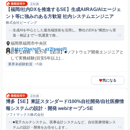
正社員
【福岡/社内DXを推進するSE】生成AI/RAG/AIエージェ
ント等に強みのある方歓迎 社内システムエンジニア
株式会社ビーイング
生成AIを中心とした最先端技術を活用し、弊社のDXを“構想から実
装・検証まで”一気通貫で推...
福岡県福岡市中央区
月給27万9470円～43万9460円
必要な経験・能力等 【必須】■ソフトウェア開発エンジニアと
して実務経験(目安5年以上)...
業界未経験歓迎
+5個
気になる
正社員
博多【SE】東証スタンダード/100%自社開発/自社医療情
報システムの設計・開発 web/オープンSE
ソフトマックス株式会社
■電子カルテシステム、医事会計システムなど、自社医療情報シス
テムの設計・開発をお任せします...