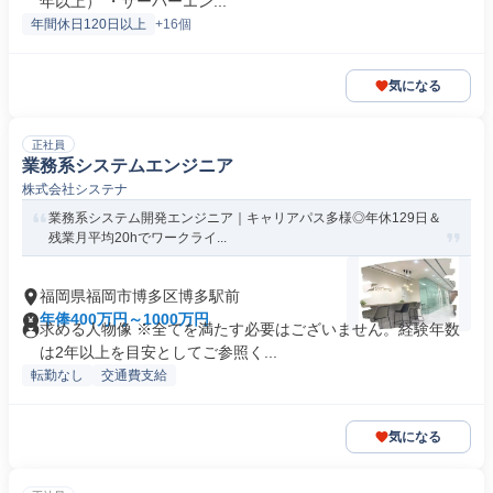
年以上） ・サーバーエン...
年間休日120日以上
+16個
気になる
正社員
業務系システムエンジニア
株式会社システナ
業務系システム開発エンジニア｜キャリアパス多様◎年休129日＆
残業月平均20hでワークライ...
福岡県福岡市博多区博多駅前
年俸400万円～1000万円
求める人物像 ※全てを満たす必要はございません。経験年数
は2年以上を目安としてご参照く...
転勤なし
交通費支給
気になる