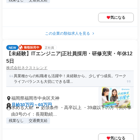
残業なし
交通費支給
気になる
この企業の類似求人を見る
NEW
正社員
【未経験】ITエンジニア|正社員採用・研修充実・年休12
5日
株式会社ネクストレンド
異業種からの転職者も活躍中！未経験から、少しずつ成長。ワーク
ライフバランスも大切にできる環...
福岡県福岡市中央区天神
月給30万円～60万円
求める人材: ⏩ 必須条件 ・高卒以上 ・39歳以下の方（例外事
由3号のイ：長期勤続...
残業なし
交通費支給
気になる