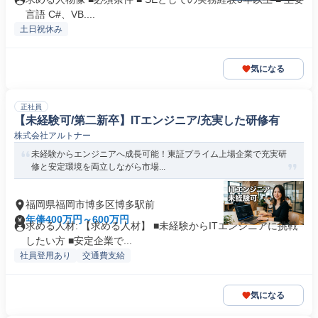
言語 C#、VB....
土日祝休み
気になる
正社員
【未経験可/第二新卒】ITエンジニア/充実した研修有
株式会社アルトナー
未経験からエンジニアへ成長可能！東証プライム上場企業で充実研
修と安定環境を両立しながら市場...
福岡県福岡市博多区博多駅前
年俸400万円～600万円
求める人材: 【求める人材】 ■未経験からITエンジニアに挑戦
したい方 ■安定企業で...
社員登用あり
交通費支給
気になる