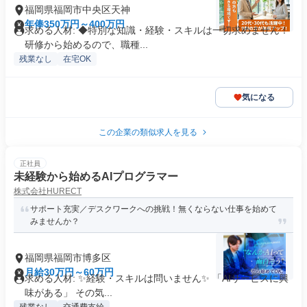
福岡県福岡市中央区天神
年俸350万円～400万円
求める人材: ◆特別な知識・経験・スキルは一切求めません！
研修から始めるので、職種...
残業なし
在宅OK
気になる
この企業の類似求人を見る
正社員
未経験から始めるAIプログラマー
株式会社HURECT
サポート充実／デスクワークへの挑戦！無くならない仕事を始めて
みませんか？
福岡県福岡市博多区
月給30万円～60万円
求める人材: ✨経験・スキルは問いません✨ 「AIサービスに興
味がある」 その気...