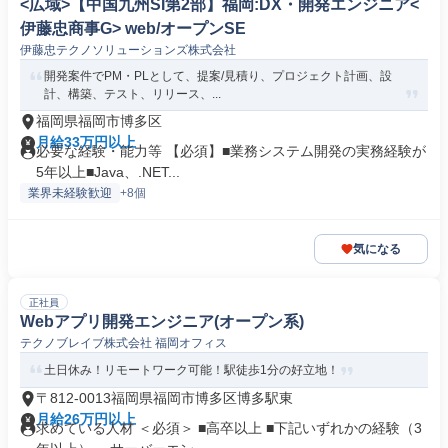
<広域>【中国九州SI第2部】福岡:DX・開発エンジニア<
伊藤忠商事G> web/オープンSE
伊藤忠テクノソリューションズ株式会社
開発案件でPM・PLとして、提案/見積り、プロジェクト計画、設
計、構築、テスト、リリース、...
福岡県福岡市博多区
月給33万円以上
必要な経験・能力等 【必須】■業務システム開発の実務経験が
5年以上■Java、.NET...
業界未経験歓迎
+8個
気になる
正社員
Webアプリ開発エンジニア(オープン系)
テクノブレイブ株式会社 福岡オフィス
土日休み！リモートワーク可能！駅徒歩1分の好立地！
〒812-0013福岡県福岡市博多区博多駅東
月給26万円以上
求めている人材 ＜必須＞ ■高卒以上 ■下記いずれかの経験（3