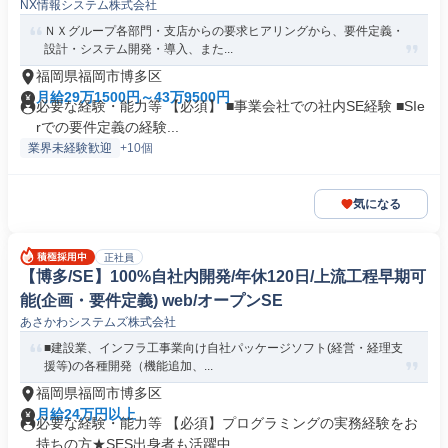
NX情報システム株式会社
ＮＸグループ各部門・支店からの要求ヒアリングから、要件定義・
設計・システム開発・導入、また...
福岡県福岡市博多区
月給29万1500円～43万9500円
必要な経験・能力等 【必須】 ■事業会社での社内SE経験 ■SIe
rでの要件定義の経験...
業界未経験歓迎
+10個
気になる
正社員
【博多/SE】100%自社内開発/年休120日/上流工程早期可
能(企画・要件定義) web/オープンSE
あさかわシステムズ株式会社
■建設業、インフラ工事業向け自社パッケージソフト(経営・経理支
援等)の各種開発（機能追加、...
福岡県福岡市博多区
月給24万円以上
必要な経験・能力等 【必須】プログラミングの実務経験をお
持ちの方★SES出身者も活躍中...