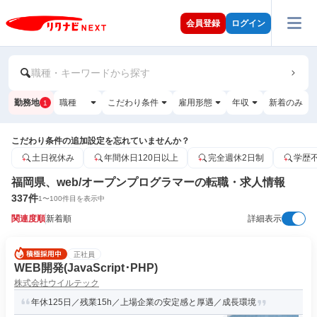
会員登録
ログイン
職種・キーワードから探す
勤務地
職種
こだわり条件
雇用形態
年収
新着のみ
1
こだわり条件の追加設定を忘れていませんか？
土日祝休み
年間休日120日以上
完全週休2日制
学歴
福岡県、web/オープンプログラマーの転職・求人情報
337
件
1
〜
100
件目を表示中
関連度順
新着順
詳細表示
正社員
WEB開発(JavaScript･PHP)
株式会社ウイルテック
年休125日／残業15h／上場企業の安定感と厚遇／成長環境