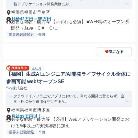
務アプリケーション開発業務に対...
福岡県福岡市早良区
月給42万円～55万円
必要な経験・能力等 【いずれも必須】 ■WEB等のオープン系
開発（Java・C＃・C+...
業界未経験歓迎
+9個
気になる
正社員
【福岡】生成AIエンジニア/AI開発ライフサイクル全体に
参画可能 web/オープンSE
Sky株式会社
クラウドインフラ上でアプリにおいて、単なる開発に留まらず、企
画・PoCから運用保守に至るA...
福岡県福岡市博多区
月給33万円以上
必要な経験・能力等 【必須】Webアプリケーション開発にお
ける5年以上の実務経験に加え...
業界未経験歓迎
+5個