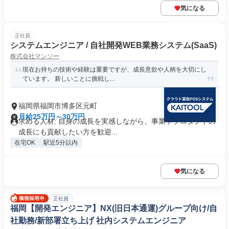
気になる
正社員
システムエンジニア / 自社開発WEB業務システム(SaaS)
株式会社マンソー
現在お持ちの技術や経験は重要ですが、成長意欲や人柄を大切にし
ています。 新しいことに挑戦し...
福岡県福岡市博多区元町
月給25万円～30万円
求める人材: 自身の成長を実感しながら、事業やプロダクトの
成長にも貢献したい方を歓迎...
在宅OK
駅近5分以内
気になる
正社員
福岡【開発エンジニア】NX(旧日本通運)グループ向け/自
社勤務/新部署立ち上げ 社内システムエンジニア