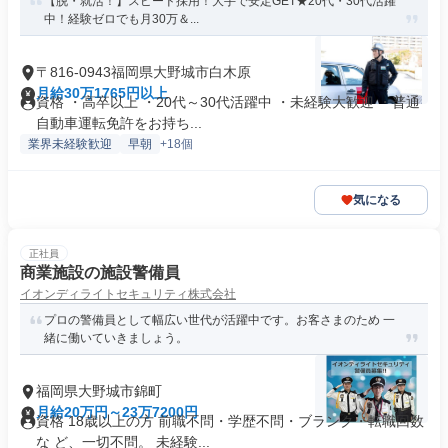
【脱・就活！】スピード採用！大手で安定GET★20代・30代活躍
中！経験ゼロでも月30万＆...
〒816-0943福岡県大野城市白木原
月給30万1765円以上
資格 ・高卒以上 ・20代～30代活躍中 ・未経験大歓迎 ・普通
自動車運転免許をお持ち...
業界未経験歓迎
早朝
+18個
気になる
正社員
商業施設の施設警備員
イオンディライトセキュリティ株式会社
プロの警備員として幅広い世代が活躍中です。お客さまのため 一
緒に働いていきましょう。
福岡県大野城市錦町
月給20万円～23万7200円
資格 18歳以上の方 前職不問・学歴不問・ブランク・転職回数
な ど、一切不問。 未経験...