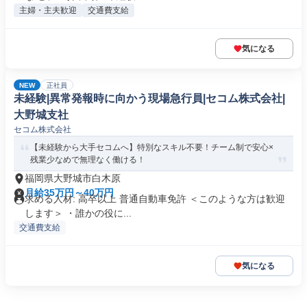
主婦・主夫歓迎
交通費支給
気になる
NEW
正社員
未経験|異常発報時に向かう現場急行員|セコム株式会社|
大野城支社
セコム株式会社
【未経験から大手セコムへ】特別なスキル不要！チーム制で安心×
残業少なめで無理なく働ける！
福岡県大野城市白木原
月給35万円～40万円
求める人材: 高卒以上 普通自動車免許 ＜このような方は歓迎
します＞ ・誰かの役に...
交通費支給
気になる