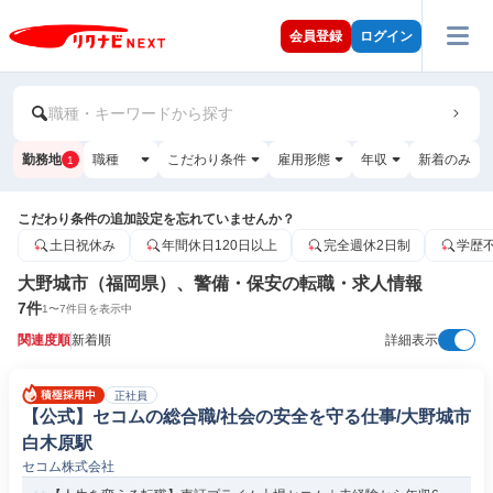
会員登録
ログイン
職種・キーワードから探す
勤務地
職種
こだわり条件
雇用形態
年収
新着のみ
1
こだわり条件の追加設定を忘れていませんか？
土日祝休み
年間休日120日以上
完全週休2日制
学歴
大野城市（福岡県）、警備・保安の転職・求人情報
7
件
1
〜
7
件目を表示中
関連度順
新着順
詳細表示
正社員
【公式】セコムの総合職/社会の安全を守る仕事/大野城市
白木原駅
セコム株式会社