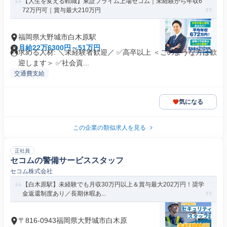
【人生を変える転職】東証プライム上場セコム｜未経験から年収6
72万円可｜賞与最大210万円
福岡県大野城市白木原駅
月給22万6300円～51万円
求める人材: ＼未経験者歓迎／ ✅高卒以上 ＜このような方は歓
迎します＞ ✅社会貢...
交通費支給
気になる
この企業の類似求人を見る
正社員
セコムの警備サービススタッフ
セコム株式会社
【白木原駅】未経験でも月収30万円以上＆賞与最大202万円！奨学
金返還制度あり／長期休暇あ...
〒816-0943福岡県大野城市白木原