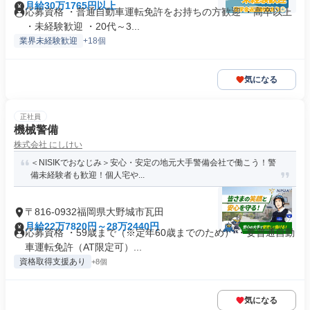
月給30万1765円以上
応募資格 ・普通自動車運転免許をお持ちの方歓迎 ・高卒以上
・未経験歓迎 ・20代～3...
業界未経験歓迎
+18個
気になる
正社員
機械警備
株式会社 にしけい
＜NISIKでおなじみ＞安心・安定の地元大手警備会社で働こう！警
備未経験者も歓迎！個人宅や...
〒816-0932福岡県大野城市瓦田
月給22万7820円～28万2440円
応募資格 ・59歳まで（※定年60歳までのため） ・要普通自動
車運転免許（AT限定可）...
資格取得支援あり
+8個
気になる