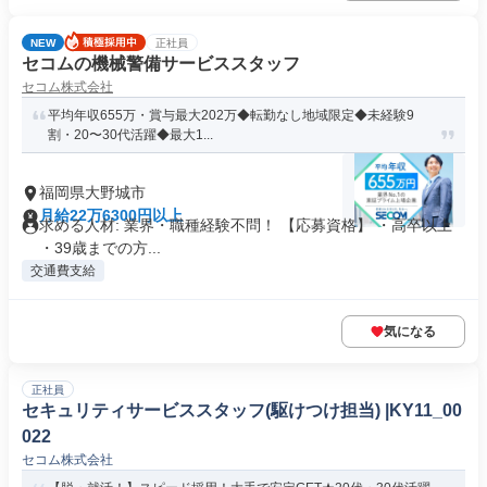
NEW
正社員
セコムの機械警備サービススタッフ
セコム株式会社
平均年収655万・賞与最大202万◆転勤なし地域限定◆未経験9
割・20〜30代活躍◆最大1...
福岡県大野城市
月給22万6300円以上
求める人材: 業界・職種経験不問！ 【応募資格】 ・高卒以上
・39歳までの方...
交通費支給
気になる
正社員
セキュリティサービススタッフ(駆けつけ担当) |KY11_00
022
セコム株式会社