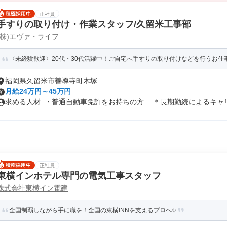
正社員
手すりの取り付け・作業スタッフ/久留米工事部
(株)エヴァ・ライフ
〈未経験歓迎〉20代・30代活躍中！ご自宅へ手すりの取り付けなどを行うお仕事
福岡県久留米市善導寺町木塚
月給24万円～45万円
求める人材: ・普通自動車免許をお持ちの方 ＊長期勤続によるキャリ.
正社員
東横インホテル専門の電気工事スタッフ
株式会社東横イン電建
全国制覇しながら手に職を！全国の東横INNを支えるプロへ✨