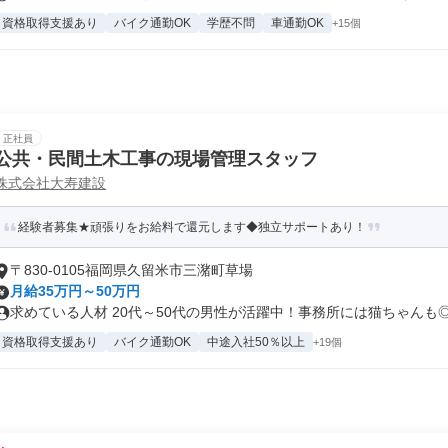
資格取得支援あり
バイク通勤OK
学歴不問
車通勤OK
+15個
正社員
公共・民間土木工事の現場管理スタッフ
株式会社大寿建設
経験者募集★頑張りをお給料で還元します◆独立サポートあり！
〒830-0105福岡県久留米市三潴町草場
月給35万円～50万円
求めている人材 20代～50代の男性が活躍中！事務所には猫ちゃんも◎ .
資格取得支援あり
バイク通勤OK
中途入社50％以上
+19個