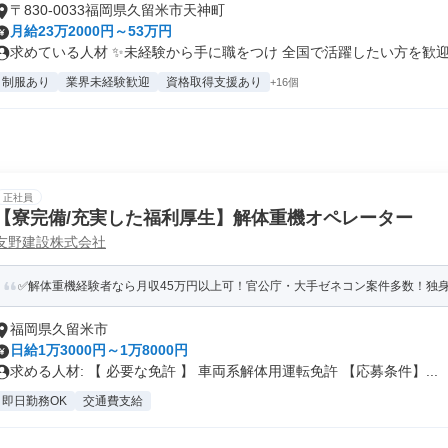
〒830-0033福岡県久留米市天神町
月給23万2000円～53万円
求めている人材 ✨未経験から手に職をつけ 全国で活躍したい方を歓迎し
制服あり
業界未経験歓迎
資格取得支援あり
+16個
正社員
【寮完備/充実した福利厚生】解体重機オペレーター
友野建設株式会社
✅解体重機経験者なら月収45万円以上可！官公庁・大手ゼネコン案件多数！独身
福岡県久留米市
日給1万3000円～1万8000円
求める人材: 【 必要な免許 】 車両系解体用運転免許 【応募条件】...
即日勤務OK
交通費支給