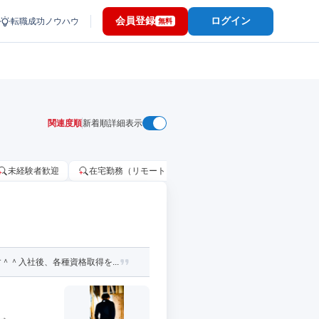
会員登録
ログイン
転職成功ノウハウ
無料
関連度順
新着順
詳細表示
未経験者歓迎
在宅勤務（リモートワーク）OK
家賃補助・住宅手当
＾入社後、各種資格取得を...