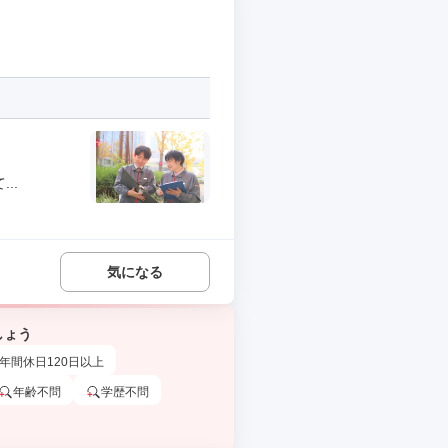
..
気になる
しょう
年間休日120日以上
年齢不問
学歴不問