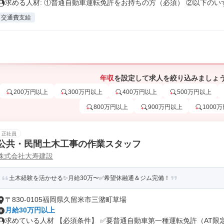
求める人材: ①普通自動車運転免許をお持ちの方（必須） ②以下のいず.
交通費支給
年収
を設定して求人を絞り込みましょ
200万円以上
300万円以上
400万円以上
500万円以上
800万円以上
900万円以上
1000
正社員
公共・民間土木工事の作業スタッフ
株式会社大寿建設
土木経験を活かせる✨月給30万〜✅希望休融通＆ジム完備！
〒830-0105福岡県久留米市三潴町草場
月給30万円以上
求めている人材 【必須条件】 ✅要普通自動車第一種運転免許（AT限定可