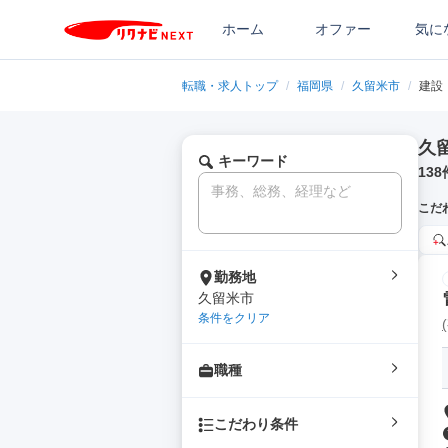
ホーム
オファー
気に
転職・求人トップ
/
福岡県
/
久留米市
/
建設
久
キーワード
138
こだ
勤務地
久留米市
条件をクリア
職種
こだわり条件