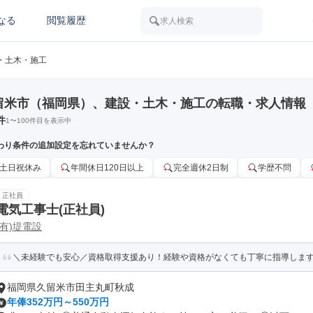
なる
閲覧履歴
求人検索
・土木・施工
留米市（福岡県）、建設・土木・施工の転職・求人情報
件
1
〜
100
件目を表示中
わり条件の追加設定を忘れていませんか？
土日祝休み
年間休日120日以上
完全週休2日制
学歴不問
正社員
電気工事士(正社員)
(有)堤電設
＼未経験でも安心／資格取得支援あり！経験や資格がなくても丁寧に指導します＾
福岡県久留米市田主丸町秋成
年俸352万円～550万円