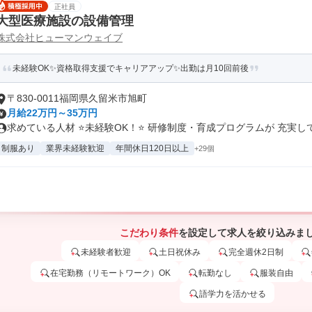
正社員
大型医療施設の設備管理
株式会社ヒューマンウェイブ
未経験OK✨資格取得支援でキャリアアップ✨出勤は月10回前後
〒830-0011福岡県久留米市旭町
月給22万円～35万円
求めている人材 ⭐未経験OK！⭐ 研修制度・育成プログラムが 充実して.
制服あり
業界未経験歓迎
年間休日120日以上
+29個
こだわり条件
を設定して求人を絞り込みま
未経験者歓迎
土日祝休み
完全週休2日制
在宅勤務（リモートワーク）OK
転勤なし
服装自由
語学力を活かせる