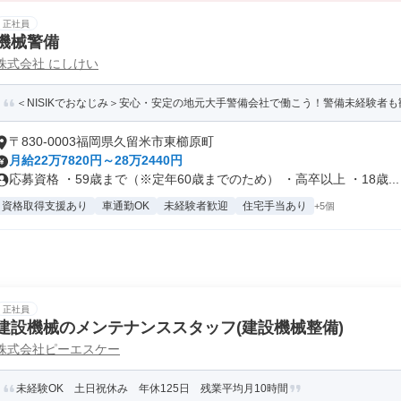
正社員
機械警備
株式会社 にしけい
＜NISIKでおなじみ＞安心・安定の地元大手警備会社で働こう！警備未経験者も歓
〒830-0003福岡県久留米市東櫛原町
月給22万7820円～28万2440円
応募資格 ・59歳まで（※定年60歳までのため） ・高卒以上 ・18歳...
資格取得支援あり
車通勤OK
未経験者歓迎
住宅手当あり
+5個
正社員
建設機械のメンテナンススタッフ(建設機械整備)
株式会社ピーエスケー
未経験OK 土日祝休み 年休125日 残業平均月10時間