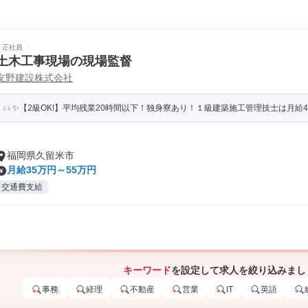
正社員
土木工事現場の現場監督
友野建設株式会社
✨【2級OK!】平均残業20時間以下！独身寮あり！１級建築施工管理技士は月給450,
福岡県久留米市
月給35万円～55万円
交通費支給
キーワード
を設定して求人を絞り込みまし
事務
経理
不動産
営業
IT
英語