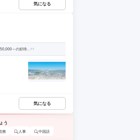
気になる
000～の好待...
気になる
ょう
総務
人事
中国語