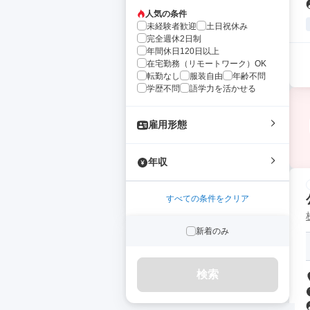
人気の条件
未経験者歓迎
土日祝休み
完全週休2日制
年間休日120日以上
在宅勤務（リモートワーク）OK
転勤なし
服装自由
年齢不問
学歴不問
語学力を活かせる
雇用形態
年収
すべての条件をクリア
新着のみ
検索