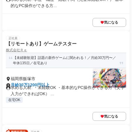
的なPC操作ができる方...
気になる
正社員
【リモートあり】ゲームテスター
株式会社Ｒｅ
【未経験歓迎】話題の新作ゲームに関われる！／月給30万円〜／
年休135日／在宅あり
福岡県飯塚市
月給30万1200円以上
求める人材: ・未経験OK ・基本的なPC操作ができる方（文字
入力ができればOK） ...
在宅OK
気になる