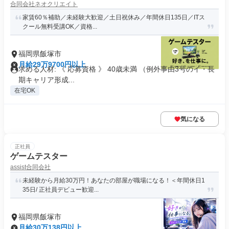
合同会社ネオクリエイト
家賃60％補助／未経験大歓迎／土日祝休み／年間休日135日／ITス
クール無料受講OK／資格...
福岡県飯塚市
月給29万9700円以上
求める人材: 《 応募資格 》 40歳未満 （例外事由3号のイ・長
期キャリア形成...
在宅OK
気になる
正社員
ゲームテスター
assist合同会社
未経験から月給30万円！あなたの部屋が職場になる！＜年間休日1
35日/ 正社員デビュー歓迎...
福岡県飯塚市
月給30万138円以上