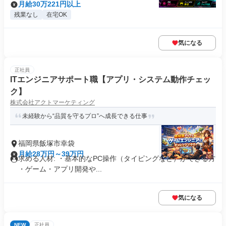
月給30万221円以上
残業なし
在宅OK
気になる
正社員
ITエンジニアサポート職【アプリ・システム動作チェッ
ク】
株式会社アクトマーケティング
未経験から“品質を守るプロ”へ成長できる仕事
福岡県飯塚市幸袋
月給28万円～39万円
求める人材: ・基本的なPC操作（タイピングなど）ができる方
・ゲーム・アプリ開発や...
気になる
NEW
正社員