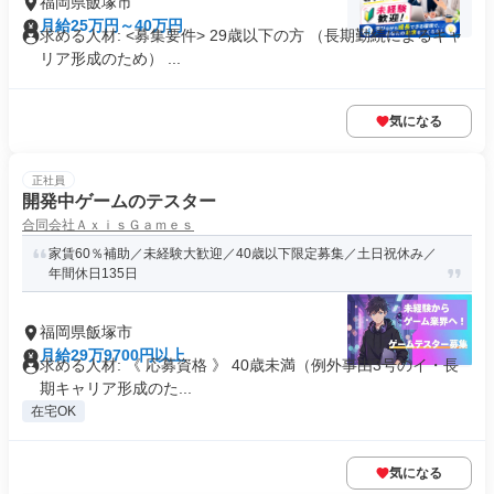
福岡県飯塚市
月給25万円～40万円
求める人材: <募集要件> 29歳以下の方 （長期勤続によるキャ
リア形成のため） ...
気になる
正社員
開発中ゲームのテスター
合同会社ＡｘｉｓＧａｍｅｓ
家賃60％補助／未経験大歓迎／40歳以下限定募集／土日祝休み／
年間休日135日
福岡県飯塚市
月給29万9700円以上
求める人材: 《 応募資格 》 40歳未満（例外事由3号のイ・長
期キャリア形成のた...
在宅OK
気になる