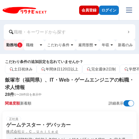
会員登録
ログイン
職種・キーワードから探す
勤務地
職種
こだわり条件
雇用形態
年収
新着のみ
1
こだわり条件の追加設定を忘れていませんか？
土日祝休み
年間休日120日以上
完全週休2日制
学歴
飯塚市（福岡県）、IT・Web・ゲームエンジニアの転職・
求人情報
28
件
1
〜
28
件目を表示中
関連度順
新着順
詳細表示
正社員
ゲームテスター・デバッカー
株式会社Ｕ．Ｃ．Ｕｎｉｔｅｄ