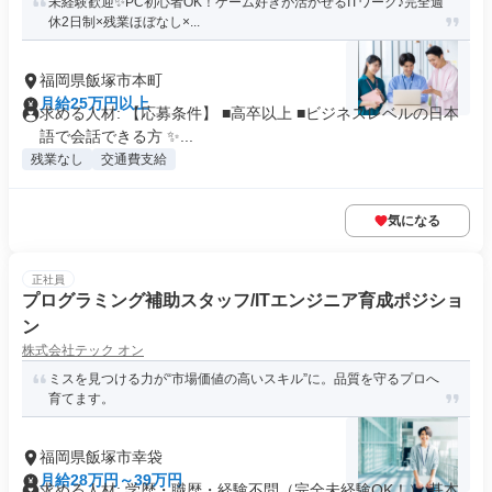
未経験歓迎✨PC初心者OK！ゲーム好きが活かせるITワーク♪完全週
休2日制×残業ほぼなし×...
福岡県飯塚市本町
月給25万円以上
求める人材: 【応募条件】 ■高卒以上 ■ビジネスレベルの日本
語で会話できる方 ✨...
残業なし
交通費支給
気になる
正社員
プログラミング補助スタッフ/ITエンジニア育成ポジショ
ン
株式会社テック オン
ミスを見つける力が“市場価値の高いスキル”に。品質を守るプロへ
育てます。
福岡県飯塚市幸袋
月給28万円～39万円
求める人材: 学歴・職歴・経験不問（完全未経験OK！） 基本