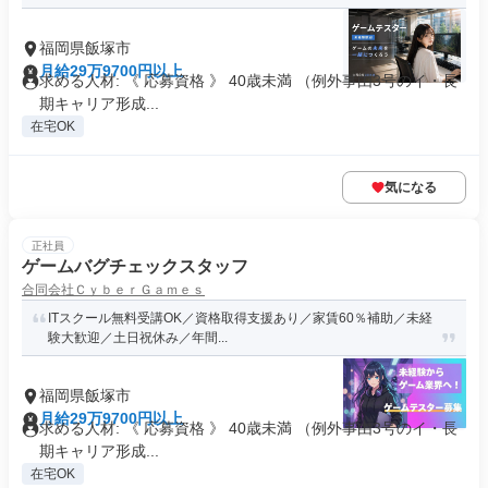
福岡県飯塚市
月給29万9700円以上
求める人材: 《 応募資格 》 40歳未満 （例外事由3号のイ・長
期キャリア形成...
在宅OK
気になる
正社員
ゲームバグチェックスタッフ
合同会社ＣｙｂｅｒＧａｍｅｓ
ITスクール無料受講OK／資格取得支援あり／家賃60％補助／未経
験大歓迎／土日祝休み／年間...
福岡県飯塚市
月給29万9700円以上
求める人材: 《 応募資格 》 40歳未満 （例外事由3号のイ・長
期キャリア形成...
在宅OK