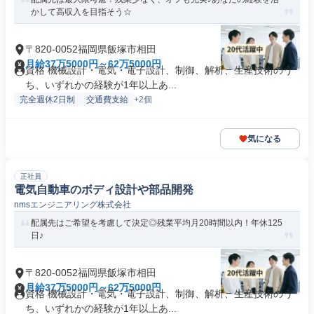
かして高収入を目指そう☆
〒820-0052福岡県飯塚市相田
月給37万5000円～62万5000円
資格 機械設計・電気・電子設計、制御、解析、生産技術のう
ち、いずれかの経験が1年以上あ...
完全週休2日制
交通費支給
+2個
気になる
正社員
電気自動車のボディ設計や部品開発
nmsエンジニアリング株式会社
配属先はご希望を考慮して決定◎残業平均月20時間以内！年休125
日♪
〒820-0052福岡県飯塚市相田
月給37万5000円～62万5000円
資格 機械設計・電気・電子設計、制御、解析、生産技術のう
ち、いずれかの経験が1年以上あ...