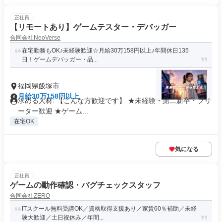
正社員
【リモートあり】ゲームテスター・デバッガー
合同会社NeoVerse
在宅勤務もOK♪未経験歓迎☆月給30万158円以上♪年間休日135
日！ゲームデバッガー・品...
福岡県飯塚市
月給30万158円以上
求める人材: 【こんな方歓迎です】 ★未経験・第二新卒・フリ
ーター歓迎 ★ゲーム...
在宅OK
気になる
正社員
ゲームの動作確認・バグチェックスタッフ
合同会社ZERO
ITスクール無料受講OK／資格取得支援あり／家賃60％補助／未経
験大歓迎／土日祝休み／年間...