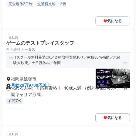
完全週休2日制
交通費支給
+2個
気になる
正社員
ゲームのテストプレイスタッフ
合同会社トータス
ITスクール無料受講OK／資格取得支援あり／家賃60％補助／未経
験大歓迎／土日祝休み／年間...
福岡県飯塚市
月給29万9700円以上
求める人材: 《 応募資格 》 40歳未満 （例外事由3号のイ・長
期キャリア形成...
在宅OK
気になる
正社員