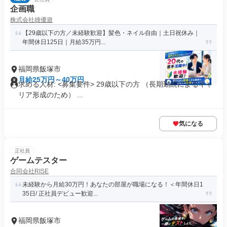
企画職
株式会社雄優遊
【29歳以下の方／未経験歓迎】髪色・ネイル自由｜土日祝休み｜
年間休日125日｜月給35万円...
福岡県飯塚市
月給25万円～40万円
求める人材: <募集要件> 29歳以下の方 （長期勤続によるキャ
リア形成のため） ...
気になる
正社員
ゲームテスター
合同会社RISE
未経験から月給30万円！あなたの部屋が職場になる！＜年間休日1
35日/ 正社員デビュー歓迎...
福岡県飯塚市