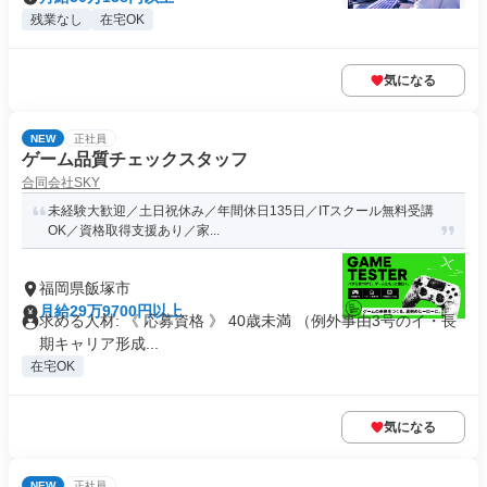
残業なし
在宅OK
気になる
NEW
正社員
ゲーム品質チェックスタッフ
合同会社SKY
未経験大歓迎／土日祝休み／年間休日135日／ITスクール無料受講
OK／資格取得支援あり／家...
福岡県飯塚市
月給29万9700円以上
求める人材: 《 応募資格 》 40歳未満 （例外事由3号のイ・長
期キャリア形成...
在宅OK
気になる
NEW
正社員