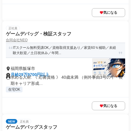
気になる
正社員
ゲームデバッグ・検証スタッフ
合同会社NEO
ITスクール無料受講OK／資格取得支援あり／家賃60％補助／未経
験大歓迎／土日祝休み／年間...
福岡県飯塚市
月給29万9700円以上
求める人材: 《 応募資格 》 40歳未満 （例外事由3号のイ・長
期キャリア形成...
在宅OK
気になる
NEW
正社員
ゲームデバッグスタッフ