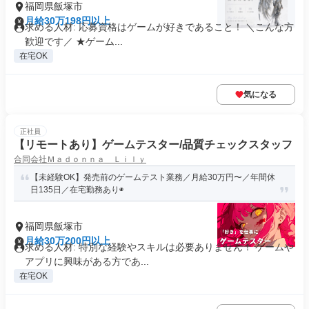
福岡県飯塚市
月給30万198円以上
求める人材: 応募資格はゲームが好きであること！ ＼こんな方
歓迎です／ ★ゲーム...
在宅OK
気になる
正社員
【リモートあり】ゲームテスター/品質チェックスタッフ
合同会社Ｍａｄｏｎｎａ Ｌｉｌｙ
【未経験OK】発売前のゲームテスト業務／月給30万円〜／年間休
日135日／在宅勤務あり◉
福岡県飯塚市
月給30万200円以上
求める人材: 特別な経験やスキルは必要ありません！ ゲームや
アプリに興味がある方であ...
在宅OK