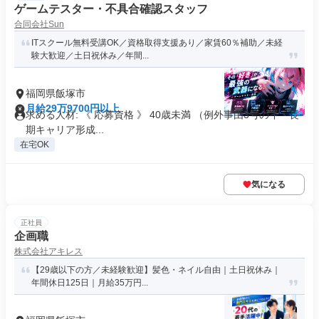
ゲームテスター・不具合確認スタッフ
合同会社Sun
ITスクール無料受講OK／資格取得支援あり／家賃60％補助／未経
験大歓迎／土日祝休み／年間...
福岡県飯塚市
月給29万9700円以上
求める人材: 《 応募資格 》 40歳未満 （例外事由3号のイ・長
期キャリア形成...
在宅OK
気になる
正社員
企画職
株式会社アキレス
【29歳以下の方／未経験歓迎】髪色・ネイル自由｜土日祝休み｜
年間休日125日｜月給35万円...