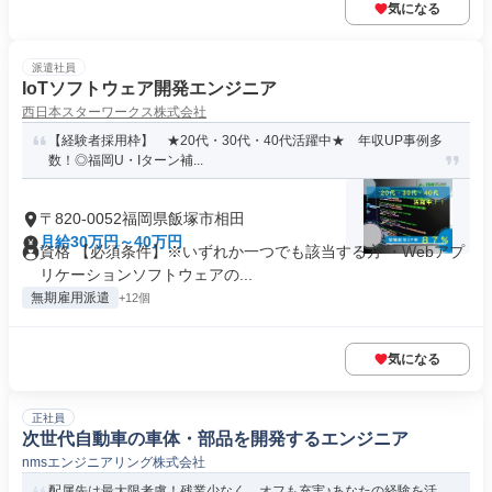
気になる
派遣社員
IoTソフトウェア開発エンジニア
西日本スターワークス株式会社
【経験者採用枠】 ★20代・30代・40代活躍中★ 年収UP事例多
数！◎福岡U・Iターン補...
〒820-0052福岡県飯塚市相田
月給30万円～40万円
資格 【必須条件】※いずれか一つでも該当する方 ・Webアプ
リケーションソフトウェアの...
無期雇用派遣
+12個
気になる
正社員
次世代自動車の車体・部品を開発するエンジニア
nmsエンジニアリング株式会社
配属先は最大限考慮！残業少なく、オフも充実♪あなたの経験を活