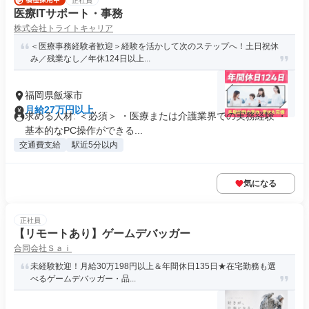
正社員
医療ITサポート・事務
株式会社トライトキャリア
＜医療事務経験者歓迎＞経験を活かして次のステップへ！土日祝休
み／残業なし／年休124日以上...
福岡県飯塚市
月給27万円以上
求める人材: ＜必須＞ ・医療または介護業界での実務経験 ・
基本的なPC操作ができる...
交通費支給
駅近5分以内
気になる
正社員
【リモートあり】ゲームデバッガー
合同会社Ｓａｉ
未経験歓迎！月給30万198円以上＆年間休日135日★在宅勤務も選
べるゲームデバッガー・品...