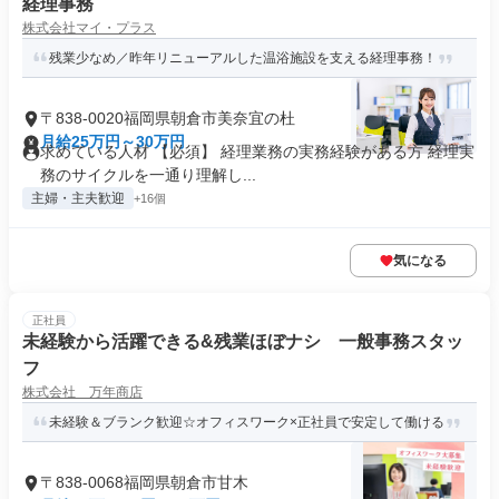
経理事務
株式会社マイ・プラス
残業少なめ／昨年リニューアルした温浴施設を支える経理事務！
〒838-0020福岡県朝倉市美奈宜の杜
月給25万円～30万円
求めている人材 【必須】 経理業務の実務経験がある方 経理実
務のサイクルを一通り理解し...
主婦・主夫歓迎
+16個
気になる
正社員
未経験から活躍できる&残業ほぼナシ 一般事務スタッ
フ
株式会社 万年商店
未経験＆ブランク歓迎☆オフィスワーク×正社員で安定して働ける
〒838-0068福岡県朝倉市甘木