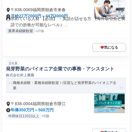
〒838-0069福岡県朝倉市来春
月給27万7000円～44万3000円
求めている人材 【必須】 ・英語が話せる方 （海外取引先と英
語での折衝が可能なレベル）...
業界未経験歓迎
+27個
気になる
正社員
発芽野菜のパイオニア企業での事務・アシスタント
株式会社村上農園
職種未経験・業種未経験歓迎！/豆苗など発芽野菜のパイオニア企
業
〒838-0004福岡県朝倉市隈江
年俸350万円～500万円
年間休日120日以上
+5個