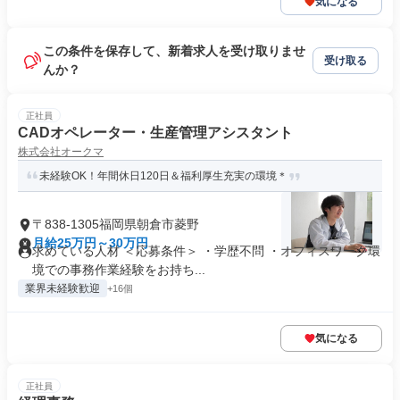
気になる
この条件を保存して、新着求人を受け取りませ
受け取る
んか？
正社員
CADオペレーター・生産管理アシスタント
株式会社オークマ
未経験OK！年間休日120日＆福利厚生充実の環境＊
〒838-1305福岡県朝倉市菱野
月給25万円～30万円
求めている人材 ＜応募条件＞ ・学歴不問 ・オフィスワーク環
境での事務作業経験をお持ち...
業界未経験歓迎
+16個
気になる
正社員