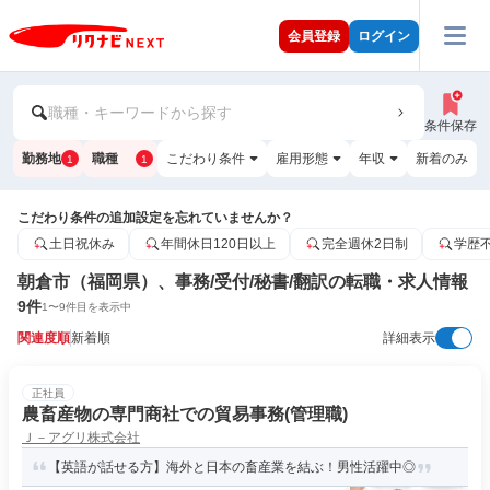
会員登録
ログイン
職種・キーワードから探す
条件保存
勤務地
職種
こだわり条件
雇用形態
年収
新着のみ
1
1
こだわり条件の追加設定を忘れていませんか？
土日祝休み
年間休日120日以上
完全週休2日制
学歴
朝倉市（福岡県）、事務/受付/秘書/翻訳の転職・求人情報
9
件
1
〜
9
件目を表示中
関連度順
新着順
詳細表示
正社員
農畜産物の専門商社での貿易事務(管理職)
Ｊ－アグリ株式会社
【英語が話せる方】海外と日本の畜産業を結ぶ！男性活躍中◎