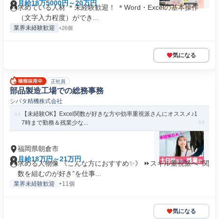
月給18万5000円～20万円
求めている人材 ＊未経験歓迎！ ＊Word・Excelの基本操作
（文字入力程度）ができ...
業界未経験歓迎
+26個
気になる
正社員
部品製造工場での総務事務
シバタ精機株式会社
【未経験OK】Excel関数が好きな方や効率重視派さんにオススメ♪1
7時まで勤務＆残業少な...
福岡県朝倉市
月給18万円～21万円
求める人物像 《こんな方におすすめ✨》 ⏩スキル重視派へ ”関
数を組むのが好き”を仕事...
業界未経験歓迎
+11個
気になる