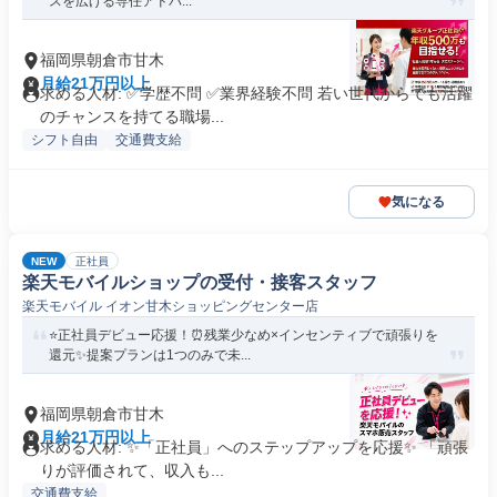
スを広げる専任アドバ...
福岡県朝倉市甘木
月給21万円以上
求める人材: ✅学歴不問 ✅業界経験不問 若い世代からでも活躍
のチャンスを持てる職場...
シフト自由
交通費支給
気になる
NEW
正社員
楽天モバイルショップの受付・接客スタッフ
楽天モバイル イオン甘木ショッピングセンター店
⭐正社員デビュー応援！⏰残業少なめ×インセンティブで頑張りを
還元✨提案プランは1つのみで未...
福岡県朝倉市甘木
月給21万円以上
求める人材: ✨「正社員」へのステップアップを応援✨ 「頑張
りが評価されて、収入も...
交通費支給