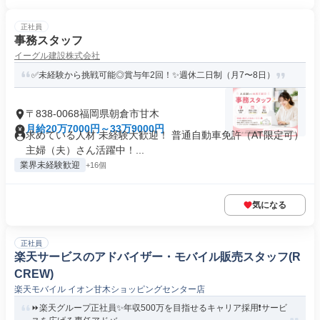
正社員
事務スタッフ
イーグル建設株式会社
✅未経験から挑戦可能◎賞与年2回！✨週休二日制（月7〜8日）
〒838-0068福岡県朝倉市甘木
月給20万7000円～33万9000円
求めている人材 未経験大歓迎！ 普通自動車免許（AT限定可）
主婦（夫）さん活躍中！...
業界未経験歓迎
+16個
気になる
正社員
楽天サービスのアドバイザー・モバイル販売スタッフ(R
CREW)
楽天モバイル イオン甘木ショッピングセンター店
⏩️楽天グループ正社員✨️年収500万を目指せるキャリア採用❗️サービ