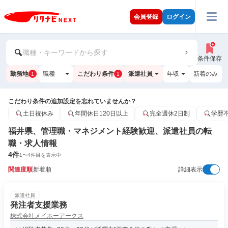
会員登録
ログイン
職種・キーワードから探す
条件保存
勤務地
職種
こだわり条件
派遣社員
年収
新着のみ
1
1
こだわり条件の追加設定を忘れていませんか？
土日祝休み
年間休日120日以上
完全週休2日制
学歴
福井県、管理職・マネジメント経験歓迎、派遣社員の転
職・求人情報
4
件
1
〜
4
件目を表示中
関連度順
新着順
詳細表示
派遣社員
発注者支援業務
株式会社メイホーアークス