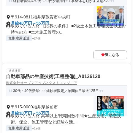
経験者募集⭐20代～30代が活躍中❗工事全体を動かす立場へ✨
〒914-0811福井県敦賀市中央町
月給40万円～55万円
求めている人材 【応募の条件】 ■2級土木施工管理技士以上お
持ちの方 ■土木施工管理の...
無期雇用派遣
+24個
気になる
派遣社員
自動車部品の生産技術(工程整備)_A0136120
株式会社オープンアップネクストエンジニア
30代・40代活躍中／経験者限定／年間休日最大125日
〒915-0000福井県越前市
月給30万円～55万円
求めている人材 高卒以上/転職回数不問★生産技術、製造技
術、保全、施工管理など経験を活...
無期雇用派遣
+19個