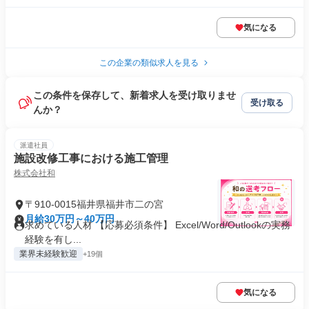
気になる
この企業の類似求人を見る
この条件を保存して、新着求人を受け取りませ
受け取る
んか？
派遣社員
施設改修工事における施工管理
株式会社和
〒910-0015福井県福井市二の宮
月給30万円～40万円
求めている人材 【応募必須条件】 Excel/Word/Outlookの実務
経験を有し...
業界未経験歓迎
+19個
気になる