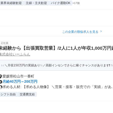
業界未経験歓迎
主婦・主夫歓迎
バイク通勤OK
+17個
この企業の類似求人を見る
正社員
未経験から【出張買取営業】/2人に1人が年収1,000万円
株式会社いーふらん
＼月収150万円の実績あり✨／高額インセンでさらに稼ぐチャンスがあります❗ ✨賞
愛媛県松山市一番町
月給40万円～200万円
求める人材: 【求める人物像】 ＼営業・接客・販売での「実績」があ..
シフト自由
交通費支給