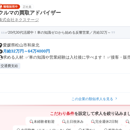
正社員
クルマの買取アドバイザー
株式会社ネクステージ
✅20代30代活躍中！車の知識ゼロから始める反響営業／月給32万～
愛媛県松山市和泉北
月給32万円～64万4000円
求める人材: ✅車の知識や営業経験は入社後に学べます！ ✅接客・販売.
交通費支給
この企業の類似求人を見る
こだわり条件
を設定して求人を絞り込みま
未経験者歓迎
土日祝休み
完全週休2日制