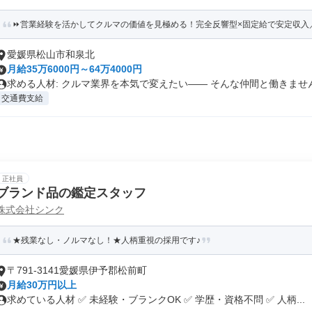
⏩️営業経験を活かしてクルマの価値を見極める！完全反響型×固定給で安定収入／賞与
愛媛県松山市和泉北
月給35万6000円～64万4000円
求める人材: クルマ業界を本気で変えたい―― そんな仲間と働きません.
交通費支給
正社員
ブランド品の鑑定スタッフ
株式会社シンク
★残業なし・ノルマなし！★人柄重視の採用です♪
〒791-3141愛媛県伊予郡松前町
月給30万円以上
求めている人材 ✅ 未経験・ブランクOK ✅ 学歴・資格不問 ✅ 人柄...