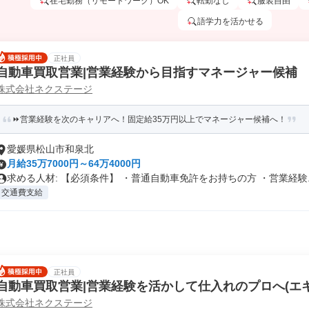
在宅勤務（リモートワーク）OK
転勤なし
服装自由
語学力を活かせる
正社員
自動車買取営業|営業経験から目指すマネージャー候補
株式会社ネクステージ
⏩️営業経験を次のキャリアへ！固定給35万円以上でマネージャー候補へ！
愛媛県松山市和泉北
月給35万7000円～64万4000円
求める人材: 【必須条件】 ・普通自動車免許をお持ちの方 ・営業経験..
交通費支給
正社員
自動車買取営業|営業経験を活かして仕入れのプロへ(エ
株式会社ネクステージ