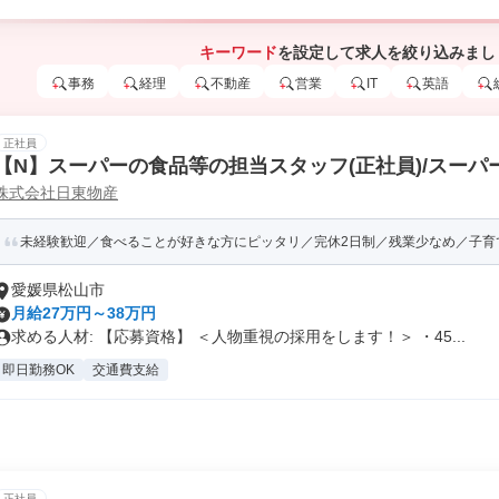
キーワード
を設定して求人を絞り込みまし
事務
経理
不動産
営業
IT
英語
正社員
【N】スーパーの食品等の担当スタッフ(正社員)/スーパ
株式会社日東物産
未経験歓迎／食べることが好きな方にピッタリ／完休2日制／残業少なめ／子育て
愛媛県松山市
月給27万円～38万円
求める人材: 【応募資格】 ＜人物重視の採用をします！＞ ・45...
即日勤務OK
交通費支給
正社員