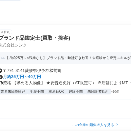
正社員
ブランド品鑑定士(買取・接客)
株式会社シンク
【月給25万～×残業なし】ブランド品・時計好き歓迎！未経験から査定スキル
〒791-3141愛媛県伊予郡松前町
月給25万円～40万円
資格 【求める人物像】 ★要普通免許（AT限定可） ※店舗によりMT・.
業界未経験歓迎
学歴不問
車通勤OK
経験不問
未経験者歓迎
+10個
この企業の類似求人を見る