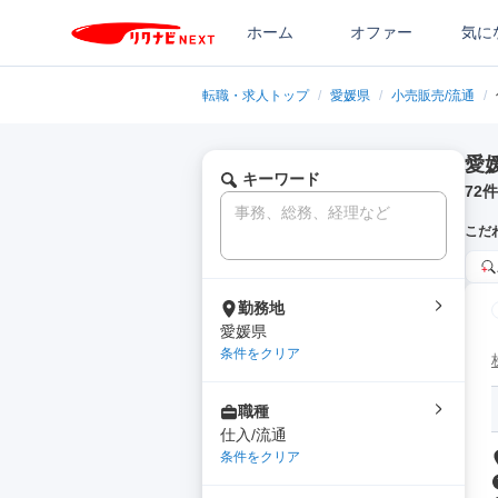
ホーム
オファー
気に
転職・求人トップ
/
愛媛県
/
小売販売/流通
/
愛
キーワード
72
件
こだ
勤務地
愛媛県
条件をクリア
職種
仕入/流通
条件をクリア