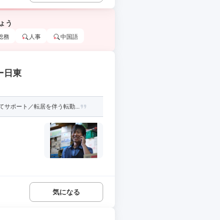
ょう
総務
人事
中国語
ー日東
サポート／転居を伴う転勤...
気になる