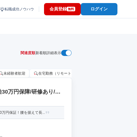
会員登録
ログイン
転職成功ノウハウ
無料
関連度順
新着順
詳細表示
未経験者歓迎
在宅勤務（リモートワーク）OK
家賃補助・住宅手当
30万円保障/研修あり/土
万円保証！腰を据えて長...