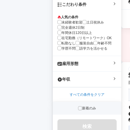
こだわり条件
人気の条件
未経験者歓迎
土日祝休み
完全週休2日制
年間休日120日以上
在宅勤務（リモートワーク）OK
転勤なし
服装自由
年齢不問
学歴不問
語学力を活かせる
雇用形態
年収
すべての条件をクリア
新着のみ
検索