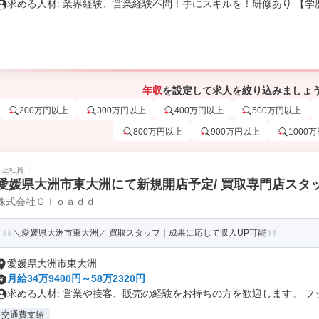
求める人材: 業界経験、営業経験不問！手にスキルを！研修あり 【学歴.
年収
を設定して求人を絞り込みましょ
200万円以上
300万円以上
400万円以上
500万円以上
800万円以上
900万円以上
1000
正社員
愛媛県大洲市東大洲にて新規開店予定/ 買取専門店スタッ
株式会社Ｇｌｏａｄｄ
＼愛媛県大洲市東大洲／ 買取スタッフ｜成果に応じて収入UP可能
愛媛県大洲市東大洲
月給34万9400円～58万2320円
求める人材: 営業や接客、販売の経験をお持ちの方を歓迎します。 フッ.
交通費支給