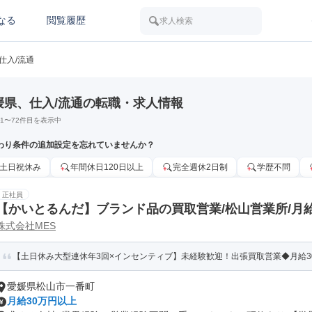
なる
閲覧履歴
求人検索
仕入/流通
媛県、仕入/流通の転職・求人情報
1
〜
72
件目を表示中
わり条件の追加設定を忘れていませんか？
土日祝休み
年間休日120日以上
完全週休2日制
学歴不問
正社員
【かいとるんだ】ブランド品の買取営業/松山営業所/月給
株式会社MES
日休み年間休日120日~
【土日休み大型連休年3回×インセンティブ】未経験歓迎！出張買取営業◆月給30
愛媛県松山市一番町
月給30万円以上