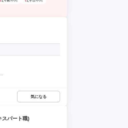
年齢不問
学歴不問
.
気になる
キスパート職)