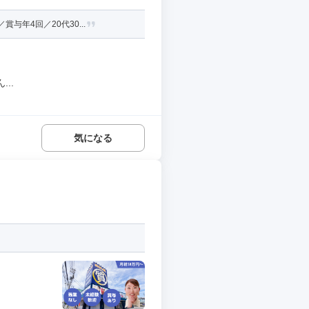
年4回／20代30...
..
気になる