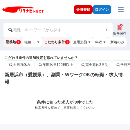
会員登録
ログイン
職種・キーワードから探す
条件保存
勤務地
職種
こだわり条件
雇用形態
年収
新着のみ
1
1
こだわり条件の追加設定を忘れていませんか？
土日祝休み
年間休日120日以上
完全週休2日制
学歴
新居浜市（愛媛県）、副業・WワークOKの転職・求人情
報
条件に合った求人が 0件でした
検索条件を緩めて、再度検索してください