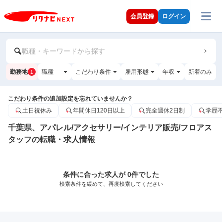
会員登録
ログイン
職種・キーワードから探す
勤務地
職種
こだわり条件
雇用形態
年収
新着のみ
1
こだわり条件の追加設定を忘れていませんか？
土日祝休み
年間休日120日以上
完全週休2日制
学歴
千葉県、アパレル/アクセサリー/インテリア販売/フロアス
タッフの転職・求人情報
条件に合った求人が 0件でした
検索条件を緩めて、再度検索してください