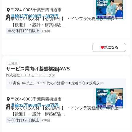
〒284-0005千葉県四街道市
月給32万4000円～80万円
求めている人材 【必須条件】 ・インフラ実務経験1年以上
【歓迎】 ・設計・構築経験...
年間休日120日以上
+26個
気になる
正社員
サービス業向け基盤構築|AWS
株式会社ＩＴリモートワークス
実務1年以上／20~50代の方活躍中★定着率◎★残業少
〒284-0005千葉県四街道市
月給32万4000円～80万円
求めている人材 【必須条件】 ・インフラ実務経験1年以上
【歓迎】 ・設計・構築経験...
年間休日120日以上
+26個