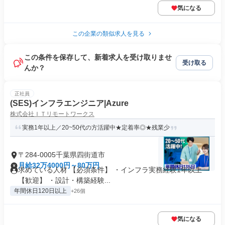
気になる
この企業の類似求人を見る
この条件を保存して、新着求人を受け取りませ
受け取る
んか？
正社員
(SES)インフラエンジニア|Azure
株式会社ＩＴリモートワークス
実務1年以上／20~50代の方活躍中★定着率◎★残業少
〒284-0005千葉県四街道市
月給32万4000円～80万円
求めている人材 【必須条件】 ・インフラ実務経験1年以上
【歓迎】 ・設計・構築経験...
年間休日120日以上
+26個
気になる