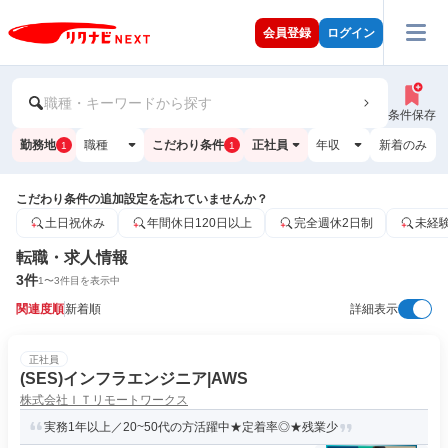
会員登録
ログイン
職種・キーワードから探す
条件保存
勤務地
職種
こだわり条件
正社員
年収
新着のみ
1
1
こだわり条件の追加設定を忘れていませんか？
土日祝休み
年間休日120日以上
完全週休2日制
未経
転職・求人情報
3
件
1
〜
3
件目を表示中
関連度順
新着順
詳細表示
正社員
(SES)インフラエンジニア|AWS
株式会社ＩＴリモートワークス
実務1年以上／20~50代の方活躍中★定着率◎★残業少