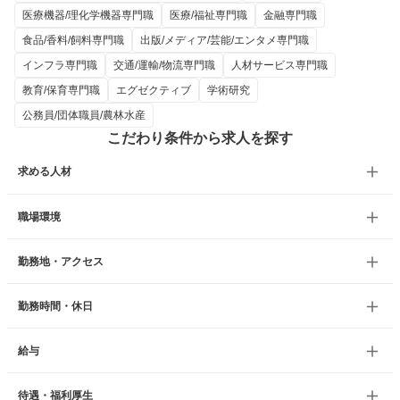
医療機器/理化学機器専門職
医療/福祉専門職
金融専門職
食品/香料/飼料専門職
出版/メディア/芸能/エンタメ専門職
インフラ専門職
交通/運輸/物流専門職
人材サービス専門職
教育/保育専門職
エグゼクティブ
学術研究
公務員/団体職員/農林水産
こだわり条件から求人を探す
求める人材
職場環境
勤務地・アクセス
勤務時間・休日
給与
待遇・福利厚生