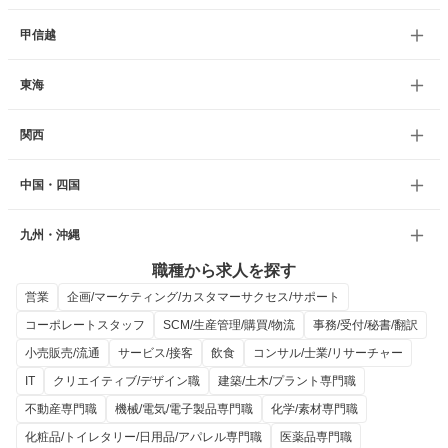
甲信越
東海
関西
中国・四国
九州・沖縄
職種から求人を探す
営業
企画/マーケティング/カスタマーサクセス/サポート
コーポレートスタッフ
SCM/生産管理/購買/物流
事務/受付/秘書/翻訳
小売販売/流通
サービス/接客
飲食
コンサル/士業/リサーチャー
IT
クリエイティブ/デザイン職
建築/土木/プラント専門職
不動産専門職
機械/電気/電子製品専門職
化学/素材専門職
化粧品/トイレタリー/日用品/アパレル専門職
医薬品専門職