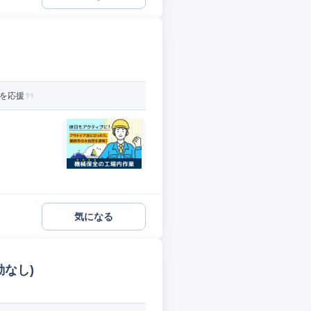
活を応援
気になる
なし)