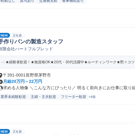
転勤なし
賞与あり
交通費支給
食事補助あり
NEW
正社員
手作りパンの製造スタッフ
有限会社ハートフルブレッド
★経験者歓迎！★無資格OK★20代・30代活躍中★ルーティンワーク★黙々コ
〒391-0001長野県茅野市
月給20万円～22万円
求める人物像 ＼こんな方にぴったり／ 明るく前向きにお仕事に取り組め
業界未経験歓迎
主婦・主夫歓迎
フリーター歓迎
+4個
NEW
正社員