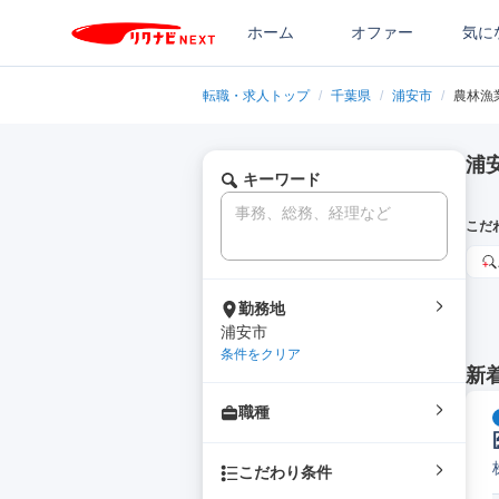
ホーム
オファー
気に
転職・求人トップ
/
千葉県
/
浦安市
/
農林漁
浦
キーワード
こだ
勤務地
浦安市
条件をクリア
新
職種
こだわり条件