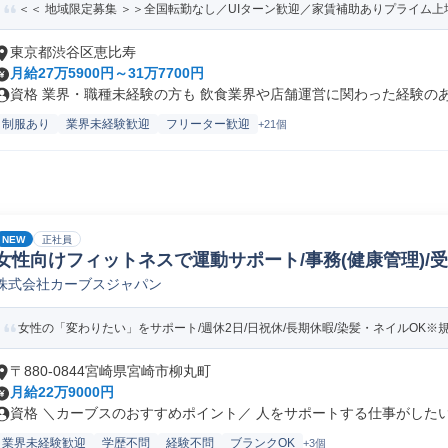
＜＜ 地域限定募集 ＞＞全国転勤なし／UIターン歓迎／家賃補助ありプライム上場
東京都渋谷区恵比寿
月給27万5900円～31万7700円
資格 業界・職種未経験の方も 飲食業界や店舗運営に関わった経験のある
制服あり
業界未経験歓迎
フリーター歓迎
+21個
NEW
正社員
女性向けフィットネスで運動サポート/事務(健康管理)/
株式会社カーブスジャパン
女性の「変わりたい」をサポート/週休2日/日祝休/長期休暇/染髪・ネイルOK※
〒880-0844宮崎県宮崎市柳丸町
月給22万9000円
資格 ＼カーブスのおすすめポイント／ 人をサポートする仕事がしたい…
業界未経験歓迎
学歴不問
経験不問
ブランクOK
+3個