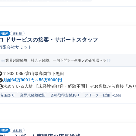
NEW
正社員
ロ ドサービスの接客・サポートスタッフ
有限会社サミット
業界経験経験、社会人経験、一切不問✨一生モノの正社員へ✨
〒933-0852富山県高岡市下黒田
月給34万9001円～56万9000円
求めている人材 【未経験者歓迎・経験不問】 ✅お客様から直接「ありが
制服あり
業界未経験歓迎
資格取得支援あり
フリーター歓迎
+15個
NEW
正社員