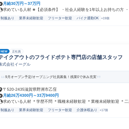
月給30万円～37万円
求めている人材 ✬【必須条件】 ・社会人経験を1年以上お持ちの方 ・チ
制服あり
業界未経験歓迎
フリーター歓迎
バイク通勤OK
+19個
NEW
正社員
テイクアウトのフライドポテト専門店の店舗スタッフ
株式会社イーグル
9月オープン予定/オープニング社員募集！残業0で休み充実
〒520-2435滋賀県野洲市乙窪
月給26万4300円～33万9400円
求めている人材 ＊学歴不問 ＊職種未経験歓迎 ＊業種未経験歓迎 ＊二新.
制服あり
業界未経験歓迎
フリーター歓迎
介護休暇あり
+17個