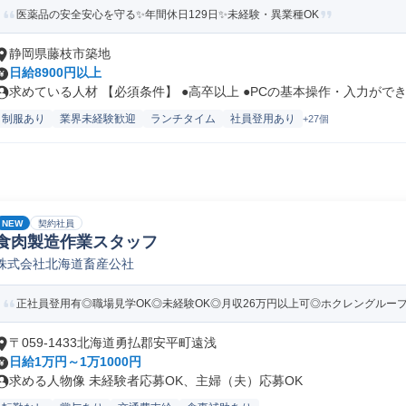
医薬品の安全安心を守る✨年間休日129日✨未経験・異業種OK
静岡県藤枝市築地
日給8900円以上
求めている人材 【必須条件】 ●高卒以上 ●PCの基本操作・入力ができ.
制服あり
業界未経験歓迎
ランチタイム
社員登用あり
+27個
NEW
契約社員
食肉製造作業スタッフ
株式会社北海道畜産公社
正社員登用有◎職場見学OK◎未経験OK◎月収26万円以上可◎ホクレングルー
〒059-1433北海道勇払郡安平町遠浅
日給1万円～1万1000円
求める人物像 未経験者応募OK、主婦（夫）応募OK