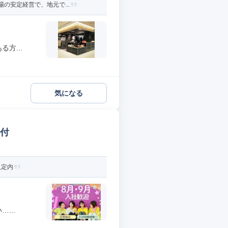
の安定経営で、地元で...
方...
気になる
受付
規定内
...