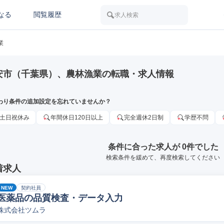
なる
閲覧履歴
求人検索
業
安市（千葉県）、農林漁業の転職・求人情報
わり条件の追加設定を忘れていませんか？
土日祝休み
年間休日120日以上
完全週休2日制
学歴不問
条件に合った求人が 0件でした
検索条件を緩めて、再度検索してください
着求人
NEW
契約社員
医薬品の品質検査・データ入力
株式会社ツムラ