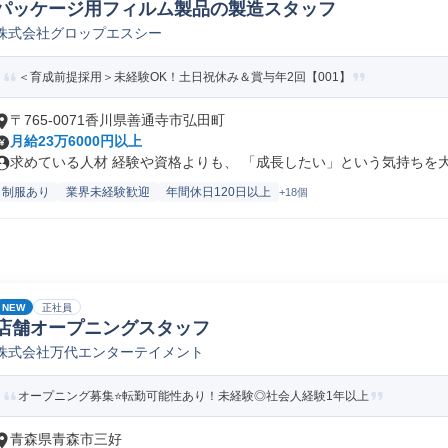
パッケージ用フィルム製品の製造スタッフ
株式会社グロップエスシー
＜育成前提採用＞未経験OK！土日祝休み＆賞与年2回【001】
〒765-0071香川県善通寺市弘田町
月給23万6000円以上
求めている人材 経験や資格よりも、 「成長したい」という気持ちを大切
制服あり
業界未経験歓迎
年間休日120日以上
+18個
NEW
正社員
店舗オープニングスタッフ
株式会社万代エンターテイメント
オープニング募集⭐転勤可能性あり！未経験◎社会人経験1年以上
青森県青森市三好