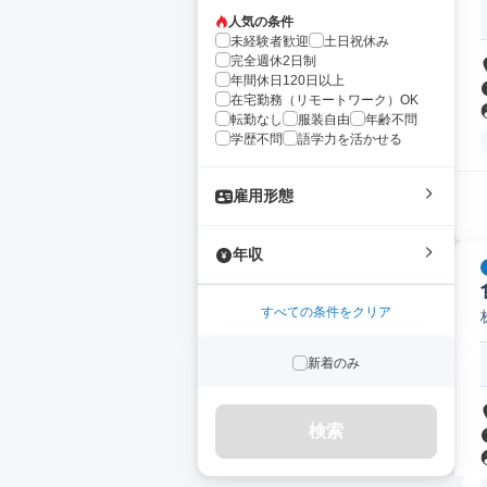
人気の条件
未経験者歓迎
土日祝休み
完全週休2日制
年間休日120日以上
在宅勤務（リモートワーク）OK
転勤なし
服装自由
年齢不問
学歴不問
語学力を活かせる
雇用形態
年収
すべての条件をクリア
新着のみ
検索