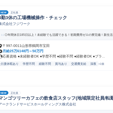
NEW
正社員
3勤3休の工場機械操作・チェック
株式会社フジワーク
◎年間休日185日以上！未経験でも活躍できる！初期費用ゼロの寮完備！新生
〒997-0011山形県鶴岡市宝田
月給25万6148円～50万円
応募資格 ●未経験者OK ●学歴不問 ●経験不問 ●経験者OK ●ブラ...
介護休暇あり
学歴不問
経験不問
賞与あり
交通費支給
深夜
+1個
NEW
正社員
マンゴツリーカフェの飲食店スタッフ(地域限定社員/転勤
アークランドサービスホールディングス株式会社