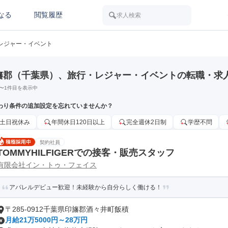
なる
閲覧履歴
求人検索
レジャー・イベント
旛郡（千葉県）、旅行・レジャー・イベントの転職・求
〜
1
件目を表示中
わり条件の追加設定を忘れていませんか？
土日祝休み
年間休日120日以上
完全週休2日制
学歴不問
契約社員
TOMMYHILFIGERでの接客・販売スタッフ
有限会社イン・トゥ・フェイス
アパレルデビュー歓迎！未経験から自分らしく働ける！
〒285-0912千葉県印旛郡酒々井町飯積
月給21万5000円～28万円