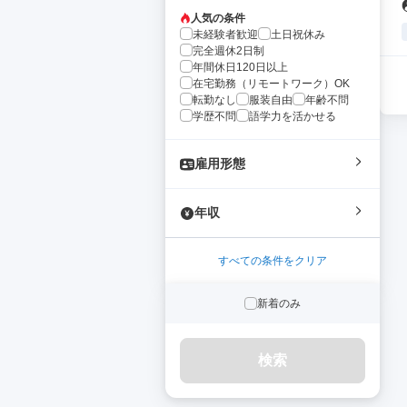
人気の条件
未経験者歓迎
土日祝休み
完全週休2日制
年間休日120日以上
在宅勤務（リモートワーク）OK
転勤なし
服装自由
年齢不問
学歴不問
語学力を活かせる
雇用形態
年収
すべての条件をクリア
新着のみ
検索