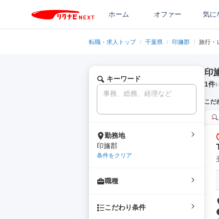
ホーム
オファー
気に
転職・求人トップ
/
千葉県
/
印旛郡
/
旅行・
印
キーワード
1
件
1
こだ
勤務地
印旛郡
条件をクリア
職種
こだわり条件