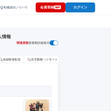
会員登録
ログイン
転職成功ノウハウ
無料
人情報
関連度順
新着順
詳細表示
未経験者歓迎
在宅勤務（リモートワーク）OK
家賃補助・住宅手当