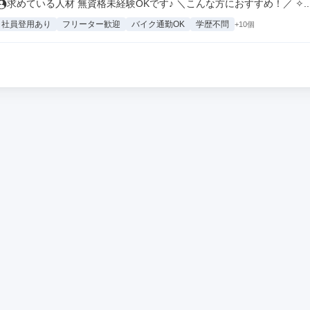
求めている人材 無資格未経験OKです♪ ＼こんな方におすすめ！／ ✧..
社員登用あり
フリーター歓迎
バイク通勤OK
学歴不問
+10個