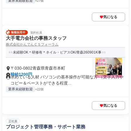
業界未経験歓迎
+27個
気になる
契約社員
大手電力会社の事務スタッフ
株式会社かんでんＣＳフォーラム
未経験OK＊研修有＊ネイル・ピアスOK/青森260901K事
〒030-0802青森県青森市本町
時給1200円
求めている人材 パソコンの基本操作が可能な方 （文字入力や
コピー＆ペーストができる程度...
業界未経験歓迎
+22個
気になる
正社員
プロジェクト管理事務・サポート業務