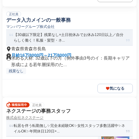
正社員
データ入力メインの一般事務
マンパワーグループ株式会社
【30歳以下限定】残業なし×土日祝休みでお休み120日以上／自分
らしく働く！私服・髪型・ネ...
青森県青森市長島
月給16万8000円～21万8000円
求める人材: 32歳以下の方（例外事由3号のイ：長期キャリア
形成による若年層採用のた...
残業なし
気になる
正社員
ネクステージの事務スタッフ
株式会社ネクステージ
転居を伴う転勤無し✨完全未経験OK✨女性スタッフ多数活躍中✨ネ
イルOK✨年間休日120日+...