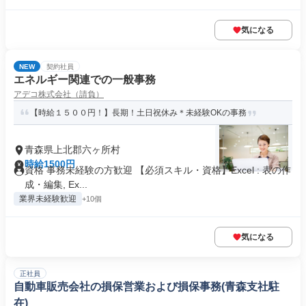
気になる
NEW
契約社員
エネルギー関連での一般事務
アデコ株式会社（請負）
【時給１５００円！】長期！土日祝休み＊未経験OKの事務
青森県上北郡六ヶ所村
時給1500円
資格 事務未経験の方歓迎 【必須スキル・資格】Excel : 表の作
成・編集, Ex...
業界未経験歓迎
+10個
気になる
正社員
自動車販売会社の損保営業および損保事務(青森支社駐
在)