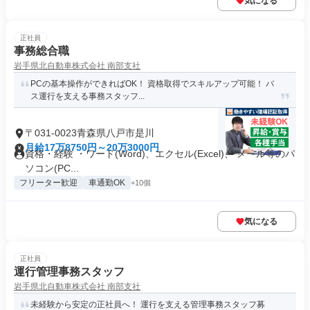
気になる
正社員
事務総合職
岩手県北自動車株式会社 南部支社
PCの基本操作ができればOK！ 資格取得でスキルアップ可能！ バ
ス運行を支える事務スタッフ...
〒031-0023青森県八戸市是川
月給17万8750円～20万3000円
資格・経験 ・ワード(Word)、エクセル(Excel)、 メール等のパ
ソコン(PC...
フリーター歓迎
車通勤OK
+10個
気になる
正社員
運行管理事務スタッフ
岩手県北自動車株式会社 南部支社
未経験から安定の正社員へ！ 運行を支える管理事務スタッフ募