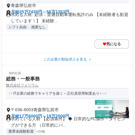
青森県弘前市
月給25万7430円～56万1353円
求める人材: 必須：普通自動車運転免許のみ 【未経験者も歓迎
しています！】 未経験...
シフト自由
残業なし
気になる
この企業の類似求人を見る
契約社員
総務・一般事務
株式会社フォリウム
IT企業の総務でキャリアを築く～正社員登用制度あり✨
〒036-8003青森県弘前市
月給17万6000円～19万2000円
求めている人材 【必須条件】 ◆ 日常的なPC操作・タイピン
グができる方 （日常的にパ...
業界未経験歓迎
+20個