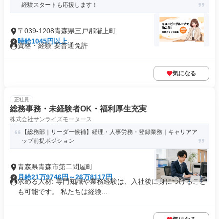
経験スタートも応援します！
〒039-1208青森県三戸郡階上町
時給1045円以上
資格・経験 要普通免許
気になる
正社員
総務事務・未経験者OK・福利厚生充実
株式会社サンライズモータース
【総務部｜リーダー候補】経理・人事労務・登録業務｜キャリアア
ップ前提ポジション
青森県青森市第二問屋町
月給21万9746円～26万8117円
求める人材: 専門知識や業務経験は、入社後に身につけること
も可能です。 私たちは経験...