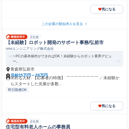
気になる
この企業の類似求人を見る
正社員
【未経験】ロボット開発のサポート事務/弘前市
nmsエンジニアリング株式会社
✨PCの基本操作ができればOK！未経験からロボット業界デビュ
ー。
青森県弘前市
月給25万円～29万円
求める人材: 【応募者の特徴】 ￣￣￣￣￣￣￣￣ ☄未経験か
らスタートした先輩が多数...
即日勤務OK
気になる
正社員
住宅型有料老人ホームの事務員