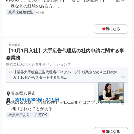
務などの経験のある方 ・...
業界未経験歓迎
+17個
気になる
契約社員
【10月1日入社】大手広告代理店の社内申請に関する事
務業務
株式会社ADKデジタルオペレーションズ
【業界大手総合広告代理店ADKグループ】残業少なめ＆土日祝休
み！10月からスタートする新規...
青森県八戸市
月給19万5000円～22万円
求める人材: 【応募条件】 ✅Excelまたはスプレッドシートを
利用されたことがある...
社員登用あり
在宅OK
気になる