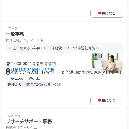
気になる
正社員
一般事務
株式会社フジフィールド
土日祝休み＆年休120日♪未経験OK！17時半退社可能
〒038-0041青森県青森市
月給18万200円～19万円
求めている人材 【必須】 ※要普通自動車運転免許(AT限定可)
※Excel・Word...
制服あり
業界未経験歓迎
+18個
気になる
契約社員
リサーチサポート事務
株式会社フォリウム