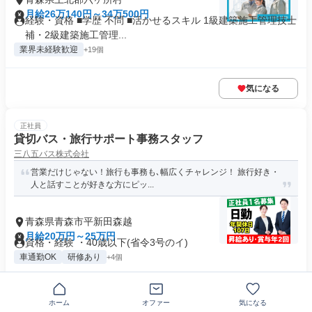
月給26万140円～34万500円
経験・資格 ■学歴 不問 ■活かせるスキル 1級建築施工管理技士
補・2級建築施工管理...
業界未経験歓迎
+19個
気になる
正社員
貸切バス・旅行サポート事務スタッフ
三八五バス株式会社
営業だけじゃない！旅行も事務も､幅広くチャレンジ！ 旅行好き・
人と話すことが好きな方にピッ...
青森県青森市平新田森越
月給20万円～25万円
資格・経験 ・40歳以下(省令3号のイ)
車通勤OK
研修あり
+4個
気になる
ホーム
オファー
気になる