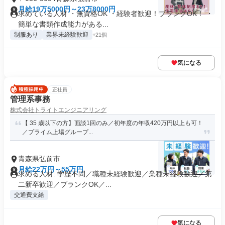
月給19万5000円～23万8000円
求めている人材 ・無資格OK ・経験者歓迎！ブランクOK！ ・
簡単な書類作成能力がある...
制服あり
業界未経験歓迎
+21個
気になる
正社員
管理系事務
株式会社トライトエンジニアリング
【 35 歳以下の方】面談1回のみ／初年度の年収420万円以上も可！
／プライム上場グループ...
青森県弘前市
月給22万円～55万円
求める人材: 学歴不問／職種未経験歓迎／業種未経験歓迎／第
二新卒歓迎／ブランクOK／...
交通費支給
気になる