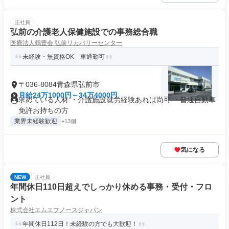
正社員
弘前の介護老人保健施設での事務総合職
医療法人鶴豊会 弘前リカバリーセンター
未経験・無資格OK 車通勤可
〒036-8084青森県弘前市
月給24万1000円～34万4000円
求めている人材 ・介護施設就労経験あれば尚可 ・普通自動車
免許お持ちの方
業界未経験歓迎
+13個
気になる
NEW
正社員
年間休日110日超えでしっかり休める事務・受付・フロ
ント
株式会社エムエフノースジャパン
年間休日112日！未経験の方でも大歓迎！