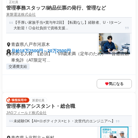
正社員
管理事務スタッフ/納品伝票の発行、管理など
東磐運送株式会社
【手厚い家族手当×賞与年2回】【転勤なし】経験者、U・Iターン
大歓迎！◎会社負担で資格支援...
青森県八戸市河原木
月給18万2500円～20万2500円
求める人材: 【必須】 ・59歳未満（定年のため） ・普通自動
車免許（AT限定可...
交通費支給
気になる
派遣社員
管理事務アシスタント・総合職
JAGフィールド株式会社
未経験OK【AI×ロボティクス×ヒト・次世代のエンジニアへ】
青森県上北郡六ヶ所村