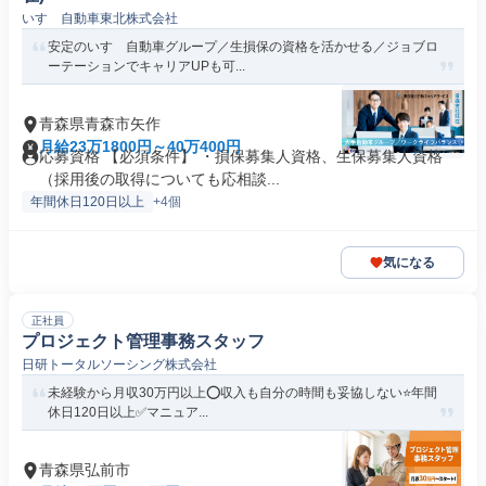
いすゞ自動車東北株式会社
安定のいすゞ自動車グループ／生損保の資格を活かせる／ジョブロ
ーテーションでキャリアUPも可...
青森県青森市矢作
月給23万1800円～40万400円
応募資格 【必須条件】 ・損保募集人資格、生保募集人資格
（採用後の取得についても応相談...
年間休日120日以上
+4個
気になる
正社員
プロジェクト管理事務スタッフ
日研トータルソーシング株式会社
未経験から月収30万円以上⭕収入も自分の時間も妥協しない⭐年間
休日120日以上✅️マニュア...
青森県弘前市