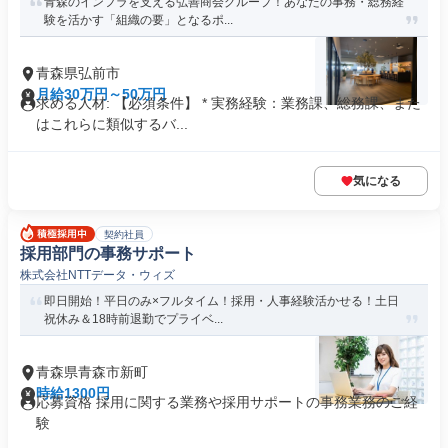
青森のインフラを支える弘善商会グループ！あなたの事務・総務経
験を活かす「組織の要」となるポ...
青森県弘前市
月給30万円～50万円
求める人材: 【必須条件】 * 実務経験：業務課、総務課、また
はこれらに類似するバ...
気になる
契約社員
採用部門の事務サポート
株式会社NTTデータ・ウィズ
即日開始！平日のみ×フルタイム！採用・人事経験活かせる！土日
祝休み＆18時前退勤でプライベ...
青森県青森市新町
時給1300円
応募資格 採用に関する業務や採用サポートの事務業務のご経
験