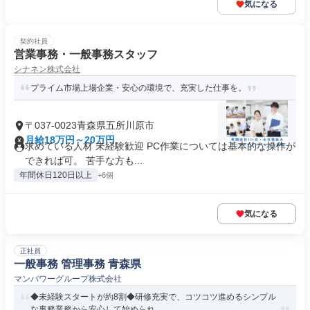
気になる
契約社員
営業事務・一般事務スタッフ
シナネン株式会社
プライム市場上場企業・安心の環境で、充実した仕事を。
〒037-0023青森県五所川原市
月給18万円～20万円
求めている人材 未経験歓迎 PC作業については基本的な操作が
できれば可。 苦手な方も...
年間休日120日以上
+6個
気になる
正社員
一般事務 管理事務 青森県
マンパワーグループ株式会社
◆未経験スタートが約8割◆研修充実で、コツコツ進めるシンプル
な事務業務から安心して始められ...