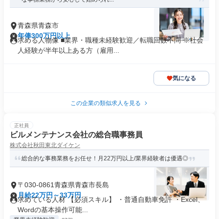
青森県青森市
年俸300万円以上
求める人物像 ■業界・職種未経験歓迎／転職回数不問 ※社会
人経験が半年以上ある方（雇用...
気になる
この企業の類似求人を見る
正社員
ビルメンテナンス会社の総合職事務員
株式会社秋田東北ダイケン
総合的な事務業務をお任せ！月22万円以上/業界経験者は優遇◎
〒030-0861青森県青森市長島
月給22万円～33万円
求めている人材 【必須スキル】 ・普通自動車免許 ・Excel、
Wordの基本操作可能...