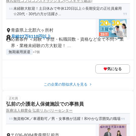
株式会社コプロコンストラクション(ベスキャリ建設)
未経験大歓迎！土日休みで年休120日以上☆長期安定の正社員雇用
☆20代・30代の方が活躍さ...
青森県上北郡六ヶ所村
月給22万6110円以上
応募条件 ＜経験・学歴・転職回数・資格など全て不問＞ 業
界・業種未経験の方大歓迎！ ...
無期雇用派遣
+7個
気になる
この企業の類似求人を見る
正社員
弘前の介護老人保健施設での事務員
医療法人鶴豊会 弘前リカバリーセンター
無資格OK／車通勤可／男・女事務が活躍！和やかな雰囲気の職場
〒036-8084青森県弘前市