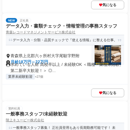
気になる
NEW
正社員
データ入力・書類チェック・情報管理の事務スタッフ
青森レコードマネジメントサービス株式会社
データ入力・分類・品質チェックで『使える情報』に整える仕事。
青森県上北郡六ヶ所村大字尾駮字野附
月給18万円～22万円
求めている人材 高校卒以上 / 未経験OK ＜職種・業種未経験、
第二新卒大歓迎！＞ ◎...
業界未経験歓迎
+27個
気になる
契約社員
一般事務スタッフ/未経験歓迎
階上キユーピー株式会社
一般事務スタッフ募集！ 正社員登用もあり長期勤務可能です！ 未