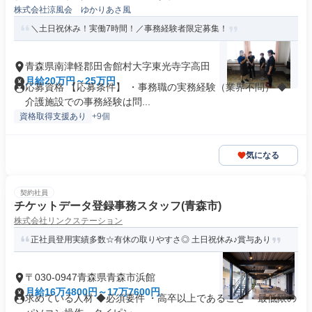
株式会社涼風会 ゆかりあさ風
＼土日祝休み！実働7時間！／事務経験者限定募集！
青森県南津軽郡田舎館村大字東光寺字高田
月給20万円～25万円
応募資格 【応募条件】 ・事務職の実務経験（業界不問） ◆
介護施設での事務経験は問...
資格取得支援あり
+9個
気になる
契約社員
チケットデータ登録事務スタッフ(青森市)
株式会社リンクステーション
正社員登用実績多数☆有休の取りやすさ◎ 土日祝休み♪賞与あり
〒030-0947青森県青森市浜館
月給16万4800円～17万7600円
求めている人材 ◆必須要件 ・高卒以上であること ・最低限の