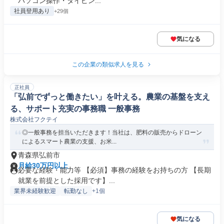
パソコン操作・タイピン...
社員登用あり
+29個
気になる
この企業の類似求人を見る
正社員
「弘前でずっと働きたい」を叶える。農業の基盤を支え
る、サポート充実の事務職 一般事務
株式会社フクテイ
◎一般事務を担当いただきます！当社は、肥料の販売からドローン
によるスマート農業の支援、お米...
青森県弘前市
月給30万円以上
必要な経験・能力等 【必須】事務の経験をお持ちの方 【長期
就業を前提とした採用です】...
業界未経験歓迎
転勤なし
+1個
気になる