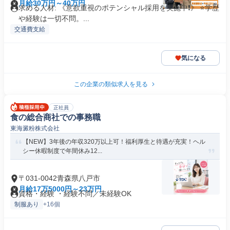
月給30万円～40万円
求める人材: 《意欲重視のポテンシャル採用を実施中❗️》 ⭐学歴
や経験は一切不問。...
交通費支給
気になる
この企業の類似求人を見る
正社員
食の総合商社での事務職
東海澱粉株式会社
【NEW】3年後の年収320万以上可！福利厚生と待遇が充実！ヘル
シー休暇制度で年間休み12...
〒031-0042青森県八戸市
月給17万5000円～23万円
資格・経験 ・経験不問／未経験OK
制服あり
+16個