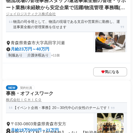
物流現場の管理事務スタッフ/運送事業全般の管理・サポ
ート業務/未経験から安定企業で活躍/物流管理 事務職(正
ジェイロジスティクス株式会社
社員)
物流の司令塔として、物流の現場である支店や営業所に勤務し、運
送事業全般の管理業務を任せます
青森県青森市大字高田字川瀬
月給23万円～40万円
制服あり
介護休暇あり
+11個
気になる
NEW
契約社員
事務・オフィスワーク
株式会社ＩＣＨＩＣＯ
【イベント企画・事務】20～30代中心の女性のチームです！
〒030-0803青森県青森市安方
月給19万5000円～21万円
求めている人材 【必須条件】 ・なし 【歓迎条件】 ・一般事