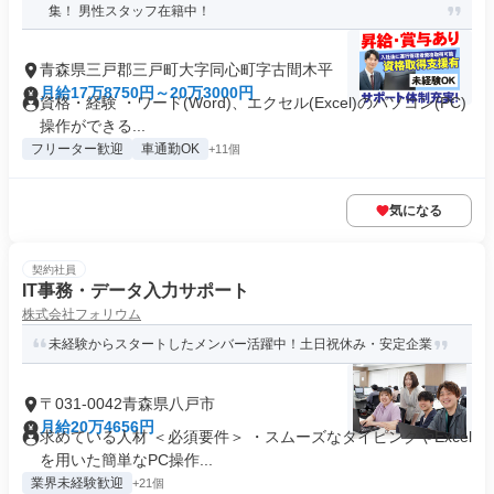
集！ 男性スタッフ在籍中！
青森県三戸郡三戸町大字同心町字古間木平
月給17万8750円～20万3000円
資格・経験 ・ワード(Word)、エクセル(Excel)のパソコン(PC)
操作ができる...
フリーター歓迎
車通勤OK
+11個
気になる
契約社員
IT事務・データ入力サポート
株式会社フォリウム
未経験からスタートしたメンバー活躍中！土日祝休み・安定企業
〒031-0042青森県八戸市
月給20万4656円
求めている人材 ＜必須要件＞ ・スムーズなタイピングやExcel
を用いた簡単なPC操作...
業界未経験歓迎
+21個