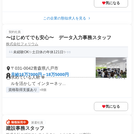
気になる
この企業の類似求人を見る
契約社員
〜はじめてでも安心〜 データ入力事務スタッフ
株式会社フォリウム
未経験OK✨土日休の年休121日✨
〒031-0042青森県八戸市
月給16万7000円～18万5000円
求めている人材 ✼┈┈┈┈┈┈┈┈┈┈┈┈┈┈┈✼ PCスキ
ルを活かして インターネッ...
資格取得支援あり
+8個
気になる
派遣社員
建設事務スタッフ