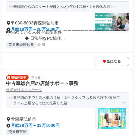
未経験からのスタートがほとんど♪年休121日×土日祝休み◎
〒036-8003青森県弘前市
月給18万円～20万5000円
求めている人材 ✅必須条件 ￣￣￣￣￣￣￣￣￣￣￣￣￣￣￣
￣￣￣ ◆ 日常的なPC操作...
業界未経験歓迎
+34個
気になる
正社員
中古車総合店の店舗サポート事務
株式会社ネクステージ
事務職の中でも高水準の月給！女性スタッフも多数活躍中♪東証プ
ライム上場ならではの充実した福...
青森県弘前市
月給28万円～33万1000円
交通費支給