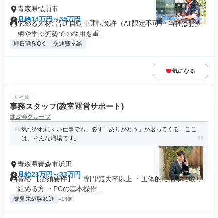
青森県弘前市
月給18万円～35万円
求める人材: 普通自動車運転免許（AT限定不可） 当社はお人
柄や学ぶ姿勢での採用を重...
即日勤務OK
交通費支給
気になる
正社員
事務スタッフ(教室運営サポート)
練成会グループ
気づかれにくい仕事でも、必ず「ありがとう」が返ってくる。ここ
は、そんな職場です。
青森県青森市浜田
月給23万円～33万円
資格 【必須要件】 ・専門/短大卒以上 ・主体的に物事に取り
組める方 ・PCの基本操作...
業界未経験歓迎
+14個