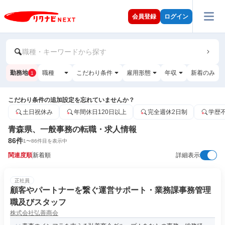
会員登録
ログイン
職種・キーワードから探す
勤務地
職種
こだわり条件
雇用形態
年収
新着のみ
1
こだわり条件の追加設定を忘れていませんか？
土日祝休み
年間休日120日以上
完全週休2日制
学歴
青森県、一般事務の転職・求人情報
86
件
1
〜
86
件目を表示中
関連度順
新着順
詳細表示
正社員
顧客やパートナーを繋ぐ運営サポート・業務課事務管理
職及びスタッフ
株式会社弘善商会