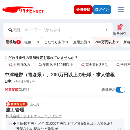
会員登録
ログイン
職種・キーワードから探す
条件保存
勤務地
職種
こだわり条件
雇用形態
200万円以上
新
1
こだわり条件の追加設定を忘れていませんか？
土日祝休み
年間休日120日以上
完全週休2日制
学歴
中津軽郡（青森県）、200万円以上の転職・求人情報
1
件
1
〜
1
件目を表示中
関連度順
新着順
詳細表示
正社員
施工管理
株式会社トライトエンジニアリング
◆月給40万円～／年収1000万円以上可／連続5日以上の連休あり
／残業なしの現場など希望考...