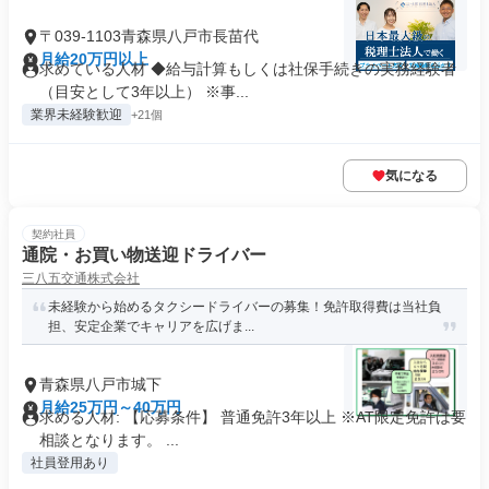
〒039-1103青森県八戸市長苗代
月給20万円以上
求めている人材 ◆給与計算もしくは社保手続きの実務経験者
（目安として3年以上） ※事...
業界未経験歓迎
+21個
気になる
契約社員
通院・お買い物送迎ドライバー
三八五交通株式会社
未経験から始めるタクシードライバーの募集！免許取得費は当社負
担、安定企業でキャリアを広げま...
青森県八戸市城下
月給25万円～40万円
求める人材: 【応募条件】 普通免許3年以上 ※AT限定免許は要
相談となります。 ...
社員登用あり