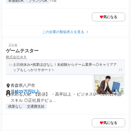
車通勤OK
ブランクOK
+1個
気になる
この企業の類似求人を見る
正社員
ゲームテスター
株式会社ＷＲ
土日祝休み×残業ほぼなし！未経験からゲーム業界へ◎キャリアア
ップもしっかりサポート✨
青森県八戸市
月給25万円以上
求める人材: 【必須】 ・高卒以上 ・ビジネスレベルの日本語
スキル ◎正社員デビュ...
残業なし
交通費支給
気になる