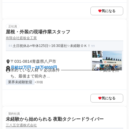
気になる
正社員
屋根・外装の現場作業スタッフ
有限会社庭板金工業
土日祝休み×年休125日✨16:30退社✨未経験ＯＫ！
〒031-0814青森県八戸市
月給22万円～28万4000円
求めている人材 ⭐ 必須条件 ───────────── ✅責任を持
ち、最後まで前向き...
業界未経験歓迎
+30個
気になる
契約社員
未経験から始められる 夜勤タクシードライバー
三八五交通株式会社