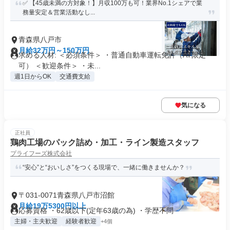
✅ 【45歳未満の方対象！】月収100万も可！業界No.1シェアで業
務量安定＆営業活動なし...
青森県八戸市
月給32万円～150万円
求める人材: ＜必須条件＞ ・普通自動車運転免許（AT限定
可） ＜歓迎条件＞ ・未...
週1日からOK
交通費支給
気になる
正社員
鶏肉工場のパック詰め・加工・ライン製造スタッフ
プライフーズ株式会社
“安心”と“おいしさ”をつくる現場で、一緒に働きませんか？
〒031-0071青森県八戸市沼館
月給19万5300円以上
応募資格 ・62歳以下(定年63歳の為) ・学歴不問
主婦・主夫歓迎
経験者歓迎
+4個