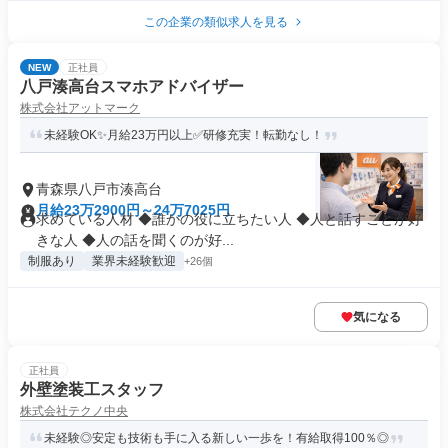
この企業の類似求人を見る
NEW
正社員
八戸湊高台スマホアドバイザー
株式会社アットマーク
未経験OK✨月給23万円以上✅研修充実！転勤なし！
青森県八戸市湊高台
月給23万2900円～24万7025円
求めている人材 ◆誰かの役に立ちたい人 ◆人と話すことが好
きな人 ◆人の話を聞くのが好...
制服あり
業界未経験歓迎
+26個
気になる
正社員
外壁塗装工スタッフ
株式会社テクノ中央
未経験◎安定も技術も手に入る新しい一歩を！有給取得100％◎