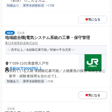
（必須） ◎こんな方は...
制服あり
業界未経験歓迎
+23個
気になる
NEW
正社員
地域総合職|電気システム系統の工事・保守管理
東日本旅客鉄道株式会社
高卒以上／未経験応募可能／研修や手当充実
〒039-1101青森県八戸市
月給26万3000円以上
求めている人材 未経験応募可能／人物重視の採用 年間を通じ
新卒・経験者採用を合わせて1...
制服あり
業界未経験歓迎
+25個
気になる
正社員