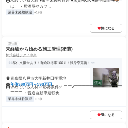
求めている人材 ●業界未経験歓迎 ●無資格OK ●高卒以上 例え
ば、 ・居酒屋やカフ...
業界未経験歓迎
+17個
気になる
正社員
未経験から始める施工管理(塗装)
株式会社テクノ中央
移住支援金あり！有給取得率100％！独身寮完備！
青森県八戸市大字新井田字重地
年俸360万円～590万円
求めている人材 ✅応募条件✅ ￣￣V￣￣￣￣￣￣￣￣￣￣￣￣
￣￣￣ ・普通自動車運転免...
業界未経験歓迎
+16個
気になる