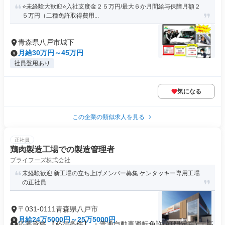
⭐️未経験大歓迎⭐️入社支度金２５万円/最大６か月間給与保障月額２
５万円（二種免許取得費用...
青森県八戸市城下
月給30万円～45万円
社員登用あり
気になる
この企業の類似求人を見る
正社員
鶏肉製造工場での製造管理者
プライフーズ株式会社
未経験歓迎 新工場の立ち上げメンバー募集 ケンタッキー専用工場
の正社員
〒031-0111青森県八戸市
月給24万5000円～25万5000円
応募資格 【必須条件】 ・普通自動車運転免許(AT限定可) ・高