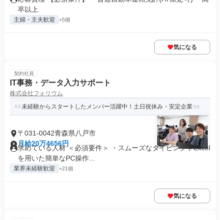
卒以上
主婦・主夫歓迎
+5個
気になる
契約社員
IT事務・データ入力サポート
株式会社フォリウム
未経験からスタートしたメンバー活躍中！土日祝休み・安定企業
〒031-0042青森県八戸市
月給20万4656円
求めている人材 ＜必須要件＞ ・スムーズなタイピングやExcel
を用いた簡単なPC操作...
業界未経験歓迎
+21個
気になる