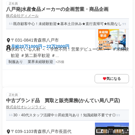
正社員
八戸発|水産食品メーカーの企画営業・商品企画
株式会社ディメール
既存顧客中心！未経験歓迎★基本土日休み★直行直帰可★転勤なし
〒031-0841青森県八戸市
月給20万1000円～22万2000円
求めている人材 ＜＜学歴不問！営業デビューOK＞＞ ＃未経験
歓迎 ＃第二新卒歓迎 ＃...
制服あり
業界未経験歓迎
+25個
気になる
正社員
中古ブランド品 買取と販売業務(かんてい局八戸店)
株式会社オレンジライン
30・40代スタッフ活躍中☆昇給賞与あり！知識経験不要です◎
〒039-1103青森県八戸市長苗代