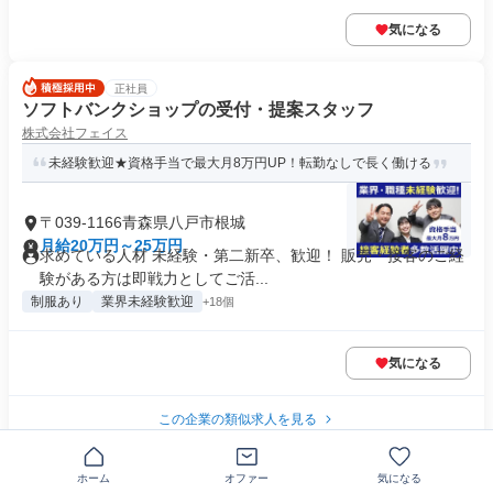
気になる
正社員
ソフトバンクショップの受付・提案スタッフ
株式会社フェイス
未経験歓迎★資格手当で最大月8万円UP！転勤なしで長く働ける
〒039-1166青森県八戸市根城
月給20万円～25万円
求めている人材 未経験・第二新卒、歓迎！ 販売・接客のご経
験がある方は即戦力としてご活...
制服あり
業界未経験歓迎
+18個
気になる
この企業の類似求人を見る
正社員
ホーム
オファー
気になる
経験を活かす電気設備工事