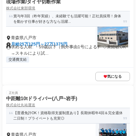
現場作業/タイヤ切断作業
株式会社東部環境
賞与年3回（昨年実績）、未経験でも活躍可能！正社員採用！身体
を動かす仕事が好きな方なら活躍...
青森県八戸市
月給25万125円～27万1375円
求める人材: ・59歳以下（例外事由1号による） ◇未経験OK
→スキルにより試...
交通費支給
気になる
正社員
中距離10tドライバー(八戸~岩手)
株式会社丸祐運送
【普通免許OK！資格取得支援制度あり】長期休暇年4回＆完全週休
二日制！プライベートも充実◎
青森県八戸市