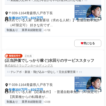
未経験入社90％！入社1年目から平均月収39万円も可能！
〒039-1164青森県八戸市下長
年俸350万円～820万円
求めている人材 【募集要項（求める人材）】 普通自動車免許
（AT限定可） 好きな街でず...
制服あり
業界未経験歓迎
+17個
気になる
正社員
(正当評価でしっかり稼ぐ)水回りのサービススタッフ
株式会社クラシアンホールディングス
テレアポ・新規・飛び込み一切なし！完全反響営業！
〒039-1164青森県八戸市下長
年俸350万円～820万円
求めている人材 【応募条件】 ・普通自動車免許（AT限定可）
【異業種からの転職者が...
制服あり
業界未経験歓迎
+15個