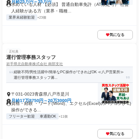
月給25万円～35万円
求めている人材 【必須】 普通自動車免許（AT限定可） 社会
人経験がある方（業界・職種...
業界未経験歓迎
+23個
気になる
正社員
運行管理事務スタッフ
岩手県北自動車株式会社 南部支社
経験不問/男性活躍中/簡単なPC操作ができればOK ≪八戸営業所≫
運行管理事務スタッフ募...
〒031-0023青森県八戸市是川
月給17万8750円～20万3000円
資格・経験 ・ワード(Word)、エクセル(Excel)のパソコン(PC)
操作ができる...
フリーター歓迎
車通勤OK
+11個
気になる