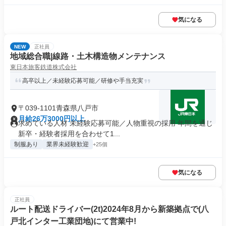
気になる
NEW
正社員
地域総合職|線路・土木構造物メンテナンス
東日本旅客鉄道株式会社
高卒以上／未経験応募可能／研修や手当充実
〒039-1101青森県八戸市
月給26万3000円以上
求めている人材 未経験応募可能／人物重視の採用 年間を通じ
新卒・経験者採用を合わせて1...
制服あり
業界未経験歓迎
+25個
気になる
正社員
ルート配送ドライバー(2t)2024年8月から新築拠点で(八
戸北インター工業団地)にて営業中!