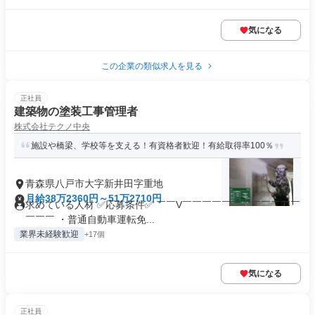
気になる
この企業の類似求人を見る
正社員
建築物の塗装工事管理者
株式会社テクノ中央
施設や橋梁、学校等を支える！有資格者歓迎！有給取得率100％
青森県八戸市大字新井田字重地
月給38万2360円～51万2710円
求めている人材 ✅応募条件✅ ￣￣V￣￣￣￣￣￣￣￣￣￣￣￣
￣￣￣ ・普通自動車運転免...
業界未経験歓迎
+17個
気になる
正社員