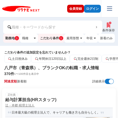
会員登録
ログイン
職種・キーワードから探す
条件保存
勤務地
職種
こだわり条件
雇用形態
年収
新着のみ
1
1
こだわり条件の追加設定を忘れていませんか？
土日祝休み
年間休日120日以上
完全週休2日制
学歴
八戸市（青森県）、ブランクOKの転職・求人情報
370
件
1
〜
100
件目を表示中
関連度順
新着順
詳細表示
正社員
給与計算担当(HRスタッフ)
辻・本郷 税理士法人
日本最大級の税理士法人で、キャリアも働き方も自分らしく。