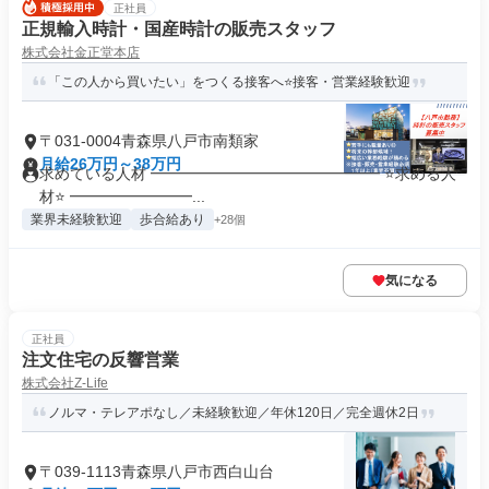
正社員
正規輸入時計・国産時計の販売スタッフ
株式会社金正堂本店
「この人から買いたい」をつくる接客へ⭐️接客・営業経験歓迎
〒031-0004青森県八戸市南類家
月給26万円～38万円
求めている人材 ━━━━━━━━━━━━━━━ ⭐️求める人
材⭐️ ━━━━━━━━...
業界未経験歓迎
歩合給あり
+28個
気になる
正社員
注文住宅の反響営業
株式会社Z-Life
ノルマ・テレアポなし／未経験歓迎／年休120日／完全週休2日
〒039-1113青森県八戸市西白山台