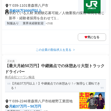
〒039-1101青森県八戸市
月給26万3000円以上
求めている人材 未経験応募可能／人物重視の採用 年間を通じ
新卒・経験者採用を合わせて1...
制服あり
業界未経験歓迎
+25個
気になる
この企業の類似求人を見る
正社員
【最大月給50万円】中継拠点での休憩あり大型トラック
ドライバー
株式会社ツーワン輸送
【月給37万円以上！】中継拠点での休憩あり！✅無理なく運転でき
る！
〒039-2246青森県八戸市桔梗野工業団地
月給37万円～50万円