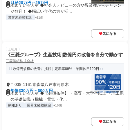
月給20万円～25万円
求めている人材 ◆社会人デビューの方や異業種からチャレン
ジ歓迎！ ◆幅広い年代の方が活...
業界未経験歓迎
+21個
気になる
正社員
《三菱グループ》生産技術|数億円の改善を自分で動かす
三菱製紙株式会社
数億円規模の改善に挑戦｜定着率89%・年間休日120日
〒039-1161青森県八戸市河原木
年俸330万円～600万円
求めている人材 ◆【必須条件】 ・高専・大学卒以上 ・理工系
の基礎知識（機械・電気・化...
制服あり
業界未経験歓迎
+16個
気になる