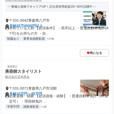
整備士資格でキャリアUP！正社員登用前提/20~30代活躍中
〒031-0042青森県八戸市
月給25万4500円以上
求めている人材 【必須条件】 ・高卒以上 ・普通自動車免許(A
T可)をお持ちの方 ・⾃...
制服あり
業界未経験歓迎
+24個
気になる
業務委託
美容師スタイリスト
株式会社宮本商会
〒031-0071青森県八戸市沼館
月給10万円～45万円
必要資格・経験 【必須資格・経験】 ・普通自動車免許（AT限
定可） ・理容師免許 ...
学歴不問
経験者歓迎
+1個