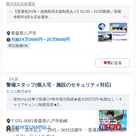
株式会社丸祐運送
【普通免許OK！資格取得支援制度あり】01:00～10:00勤務／長期
休暇年4回＆完全週休...
青森県八戸市
月給24万3000円～25万8000円
即日勤務OK
気になる
正社員
警備スタッフ(個人宅・施設のセキュリティ対応)
セコム株式会社
室内のお仕事で快適◎<昨年賞与実績★最大202万円>転勤なし！キ
ャリアチェンジ制度充実★2...
〒031-0081青森県八戸市柏崎
月給30万1765円以上
資格 ・高卒以上 ・20代～30代活躍中 ・普通自動車運転免許