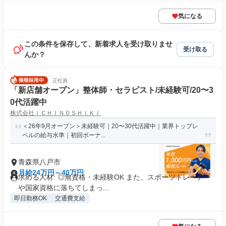
気になる
この条件を保存して、新着求人を受け取りませ
受け取る
んか？
正社員
「新店舗オープン」整体師・セラピスト/未経験可/20〜3
0代活躍中
株式会社ＩＣＨＩＮＯＳＨＩＫＩ
＜26年9月オープン＞未経験可｜20〜30代活躍中｜業界トップレ
ベルの給与水準｜初回ボーナ...
青森県八戸市
月給24万円～40万円
求める人材: ◎無資格・未経験OK また、スポーツトレーナー
や国家資格に落ちてしまっ...
即日勤務OK
交通費支給