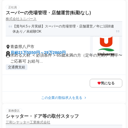
正社員
スーパーの売場管理・店舗運営(転勤なし)
株式会社ユニバース
【賞与4.5ヶ月実績】スーパーの売場管理・店舗運営／年に1回8連
休あり／未経験OK
青森県八戸市
月給21万5550円～29万2860円
求める人材: < 必須条件 > 65歳未満の方（定年のため） 高卒〜
ご応募可 お給与...
交通費支給
気になる
この企業の類似求人を見る
業務委託
シャッター・ドア等の取付スタッフ
三和シヤッター工業株式会社