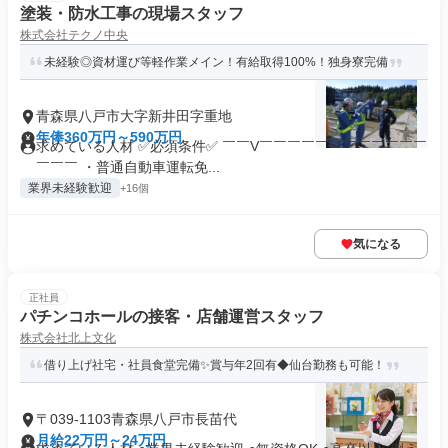
塗装・防水工事の現場スタッフ
株式会社テクノ中央
未経験◎資材運び等軽作業メイン！有給取得100%！独身寮完備
青森県八戸市大字新井田字重地
年俸360万円～590万円
求めている人材 ✅必須条件✅ ￣￣V￣￣￣￣￣￣￣￣￣￣￣￣
￣￣￣ ・普通自動車運転免...
業界未経験歓迎
+16個
気になる
正社員
パチンコホールの接客・店舗運営スタッフ
株式会社北上文化
借り上げ社宅・社員食堂完備✨賞与年2回有◆仙台勤務も可能！
〒039-1103青森県八戸市長苗代
月給22万円～24万円