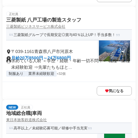
正社員
三菱製紙 八戸工場の製造スタッフ
三菱製紙ビジネスサービス株式会社
三菱製紙グループで長期安定◎賞与40％以上UP！手当多数！
〒039-1161青森県八戸市河原木
月給20万8500円～24万6800円
求めている人材 ＜学歴・経験・年齢一切不問！＞ 職種・業種
未経験歓迎 ⇒先輩たちもほと...
制服あり
業界未経験歓迎
+32個
気になる
NEW
正社員
地域総合職|車両
東日本旅客鉄道株式会社
高卒以上／未経験応募可能／研修や手当充実