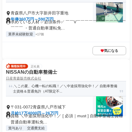
青森県八戸市大字新井田字重地
年俸360万円～590万円
求めている人材 ✅必須条件✅ ￣￣V￣￣￣￣￣￣￣￣￣￣￣￣
￣￣￣ ・普通自動車運転免...
業界未経験歓迎
+17個
気になる
正社員
NISSANの自動車整備士
日産青森販売株式会社
.＼この夏、心機一転の転職！／＼中途採用強化中！／ 自動車整備
士資格＆普通免許（AT限定不...
〒031-0072青森県八戸市城下
月給17万4000円～26万円
資格 ＼中途採用強化中！／ [ 必須｜must ] 自動車整備士資格
普通自動車運転免...
賞与あり
交通費支給