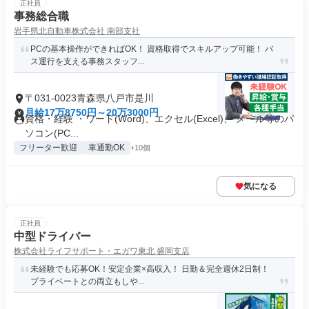
正社員
事務総合職
岩手県北自動車株式会社 南部支社
PCの基本操作ができればOK！ 資格取得でスキルアップ可能！ バ
ス運行を支える事務スタッフ...
〒031-0023青森県八戸市是川
月給17万8750円～20万3000円
資格・経験 ・ワード(Word)、エクセル(Excel)、 メール等のパ
ソコン(PC...
フリーター歓迎
車通勤OK
+10個
気になる
正社員
中型ドライバー
株式会社ライフサポート・エガワ東北 盛岡支店
未経験でも応募OK！安定企業×高収入！ 日勤＆完全週休2日制！
プライベートとの両立もしや...