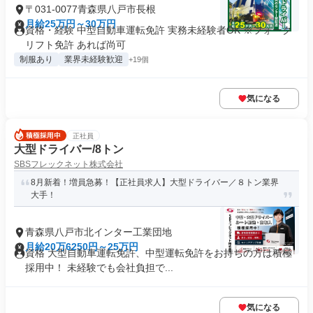
〒031-0077青森県八戸市長根
月給25万円～30万円
資格・経験 中型自動車運転免許 実務未経験者OK ※フォーク
リフト免許 あれば尚可
制服あり
業界未経験歓迎
+19個
気になる
正社員
大型ドライバー/8トン
SBSフレックネット株式会社
8月新着！増員急募！【正社員求人】大型ドライバー／８トン業界
大手！
青森県八戸市北インター工業団地
月給20万6250円～25万円
資格 大型自動車運転免許、中型運転免許をお持ちの方は積極
採用中！ 未経験でも会社負担で...
気になる