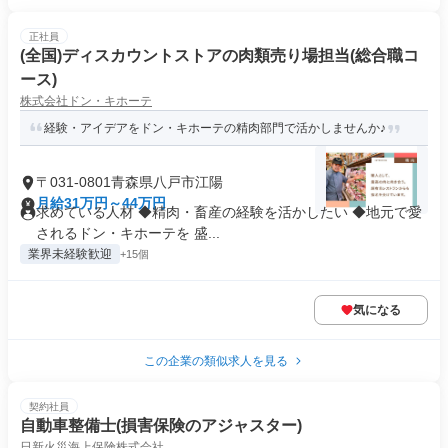
正社員
(全国)ディスカウントストアの肉類売り場担当(総合職コ
ース)
株式会社ドン・キホーテ
経験・アイデアをドン・キホーテの精肉部門で活かしませんか♪
〒031-0801青森県八戸市江陽
月給31万円～44万円
求めている人材 ◆精肉・畜産の経験を活かしたい ◆地元で愛
されるドン・キホーテを 盛...
業界未経験歓迎
+15個
気になる
この企業の類似求人を見る
契約社員
自動車整備士(損害保険のアジャスター)
日新火災海上保険株式会社