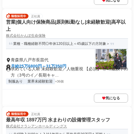
気になる
正社員
営業|個人向け保険商品|原則転勤なし|未経験歓迎|高卒以
上
株式会社かんぽ生命保険
業種・職種経験不問◎年休120日以上＜45歳以下の方対象＞
青森県八戸市長苗代
月給25万6800円～31万350円
求めている人材 未経験歓迎／人物重視 【必須】 ◎45歳以下の
方（3号のイ／長期キャ...
制服あり
業界未経験歓迎
+36個
気になる
正社員
最高年収 1897万円 水まわりの設備管理スタッフ
株式会社クラシアンホールディングス