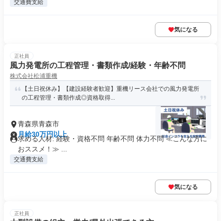
交通費支給
気になる
正社員
風力発電所の工程管理・書類作成/経験・年齢不問
株式会社松浦重機
【土日祝休み】【建設経験者歓迎】重機リース会社での風力発電所
の工程管理・書類作成◎資格取得...
青森県青森市
月給30万円以上
求める人材: 経験・資格不問 年齢不問 体力不問 ≪こんな方に
おススメ！≫ ...
交通費支給
気になる
正社員