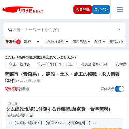
会員登録
ログイン
職種・キーワードから探す
勤務地
職種
こだわり条件
雇用形態
年収
新着のみ
1
こだわり条件の追加設定を忘れていませんか？
土日祝休み
年間休日120日以上
完全週休2日制
学歴
青森市（青森県）、建設・土木・施工の転職・求人情報
138
件
1
〜
100
件目を表示中
関連度順
新着順
詳細表示
正社員
ダム建設現場に付随する作業補助(寮費・食事無料)
有限会社岡田工業
【未経験大歓迎！】【個室アパートが完全無料！】