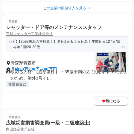
この企業の類似求人を見る
正社員
シャッター・ドア等のメンテナンススタッフ
三和シヤッター工業株式会社
⭕️【35歳未満の方対象！】週休2日＆土日休み！年間休日127日/賞
与年2回/20-30代...
青森県青森市
月給20万200円～40万円
求める人材: 【必須条件】 ・35歳未満の方 (長期キャリア形成
のため。例外3号イ)...
交通費支給
気になる
業務委託
広域災害損害調査員(一級・二級建築士)
内山鑑定株式会社