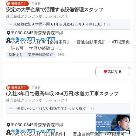
正社員
安定の大手企業で活躍する設備管理スタッフ
株式会社クラシアンホールディングス
未経験歓迎★学歴不問★1年目月給42万可★年休113日！
〒030-0845青森県青森市緑
年俸350万円～820万円
求めている人材 ✬【必須条件】 ・普通自動車免許 ・AT限定免
許も可 ・学歴や経験は一...
制服あり
業界未経験歓迎
+15個
気になる
正社員
(入社3年目で最高年収 854万円)水道の工事スタッフ
株式会社クラシアンホールディングス
一生食いっぱぐれない技術力でしっかり稼ぐ！
〒030-0845青森県青森市緑
年俸350万円～820万円
求めている人材 【応募条件】 ・普通自動車免許（AT限定可）