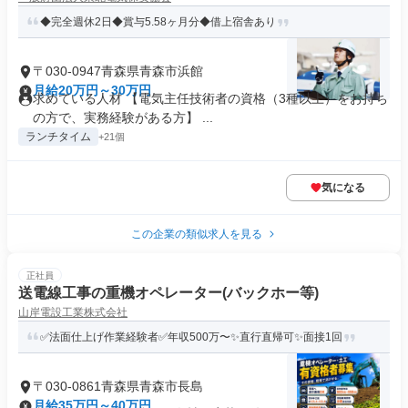
◆完全週休2日◆賞与5.58ヶ月分◆借上宿舎あり
〒030-0947青森県青森市浜館
月給20万円～30万円
求めている人材 【電気主任技術者の資格（3種以上）をお持ち
の方で、実務経験がある方】 ...
ランチタイム
+21個
気になる
この企業の類似求人を見る
正社員
送電線工事の重機オペレーター(バックホー等)
山岸電設工業株式会社
✅法面仕上げ作業経験者✅年収500万〜✨直行直帰可✨面接1回
〒030-0861青森県青森市長島
月給35万円～40万円