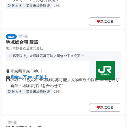
制服あり
業界未経験歓迎
+27個
気になる
NEW
正社員
地域総合職|建設
東日本旅客鉄道株式会社
高卒以上／未経験応募可能／研修や手当充実
青森県青森市柳川
月給26万3000円以上
求めている人材 未経験応募可能／人物重視の採用 年間を通じ
新卒・経験者採用を合わせて1...
制服あり
業界未経験歓迎
+25個
気になる
正社員