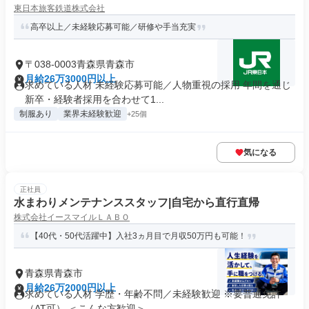
東日本旅客鉄道株式会社
高卒以上／未経験応募可能／研修や手当充実
〒038-0003青森県青森市
月給26万3000円以上
求めている人材 未経験応募可能／人物重視の採用 年間を通じ
新卒・経験者採用を合わせて1...
制服あり
業界未経験歓迎
+25個
気になる
正社員
水まわりメンテナンススタッフ|自宅から直行直帰
株式会社イースマイルＬＡＢＯ
【40代・50代活躍中】入社3ヵ月目で月収50万円も可能！
青森県青森市
月給26万2000円以上
求めている人材 学歴・年齢不問／未経験歓迎 ※要普通免許
（AT可） ＜こんな方歓迎＞...