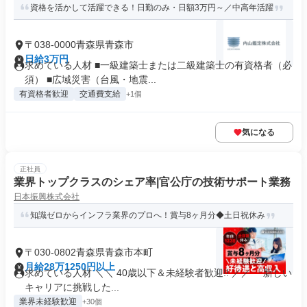
資格を活かして活躍できる！日勤のみ・日額3万円～／中高年活躍
〒038-0000青森県青森市
日給3万円
求めている人材 ■一級建築士または二級建築士の有資格者（必
須） ■広域災害（台風・地震...
有資格者歓迎
交通費支給
+1個
気になる
正社員
業界トップクラスのシェア率|官公庁の技術サポート業務
日本振興株式会社
知識ゼロからインフラ業界のプロへ！賞与8ヶ月分◆土日祝休み
〒030-0802青森県青森市本町
月給28万1250円以上
求めている人材 ＼＼ 40歳以下＆未経験者歓迎!! ／／ 「新しい
キャリアに挑戦した...
業界未経験歓迎
+30個