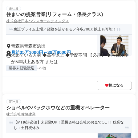
正社員
住まいの提案営業(リフォーム・係長クラス)
株式会社日本ハウスホールディングス
東証プライム上場／経験を活かせる／年収700万以上も可能！
青森県青森市浜田
月給35万1000円～39万8000円
求めている人材 ◆高卒以上 ◆学歴不問 【必須】 ◆営業経験
が5年以上ある方 または...
業界未経験歓迎
+29個
気になる
正社員
ショベルやバックホウなどの重機オペレーター
株式会社佐藤建業
【MT免許必須】未経験OK！重機資格は会社のお金でGET！残業な
し＋土日祝休み