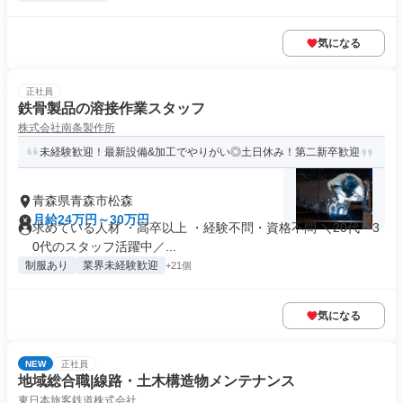
気になる
正社員
鉄骨製品の溶接作業スタッフ
株式会社南条製作所
未経験歓迎！最新設備&加工でやりがい◎土日休み！第二新卒歓迎
青森県青森市松森
月給24万円～30万円
求めている人材 ・高卒以上 ・経験不問・資格不問 ＼20代・3
0代のスタッフ活躍中／...
制服あり
業界未経験歓迎
+21個
気になる
NEW
正社員
地域総合職|線路・土木構造物メンテナンス
東日本旅客鉄道株式会社