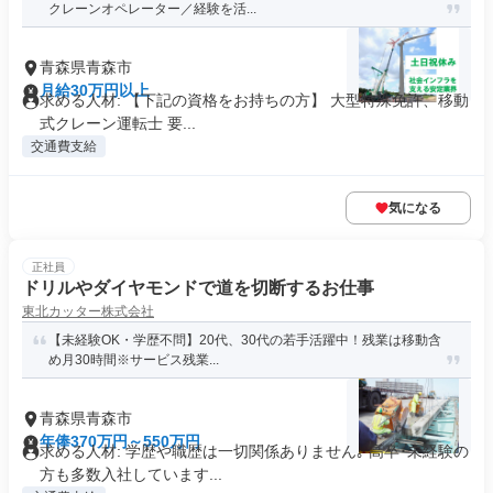
クレーンオペレーター／経験を活...
青森県青森市
月給30万円以上
求める人材: 【下記の資格をお持ちの方】 大型特殊免許、移動
式クレーン運転士 要...
交通費支給
気になる
正社員
ドリルやダイヤモンドで道を切断するお仕事
東北カッター株式会社
【未経験OK・学歴不問】20代、30代の若手活躍中！残業は移動含
め月30時間※サービス残業...
青森県青森市
年俸370万円～550万円
求める人材: 学歴や職歴は一切関係ありません｡ 高卒･未経験の
方も多数入社しています...