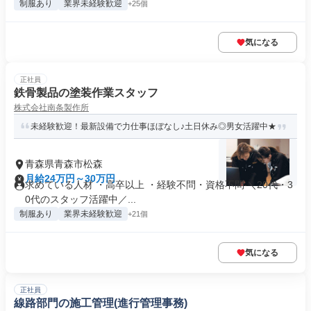
制服あり
業界未経験歓迎
+25個
気になる
正社員
鉄骨製品の塗装作業スタッフ
株式会社南条製作所
未経験歓迎！最新設備で力仕事ほぼなし♪土日休み◎男女活躍中★
青森県青森市松森
月給24万円～30万円
求めている人材 ・高卒以上 ・経験不問・資格不問 ＼20代・3
0代のスタッフ活躍中／...
制服あり
業界未経験歓迎
+21個
気になる
正社員
線路部門の施工管理(進行管理事務)