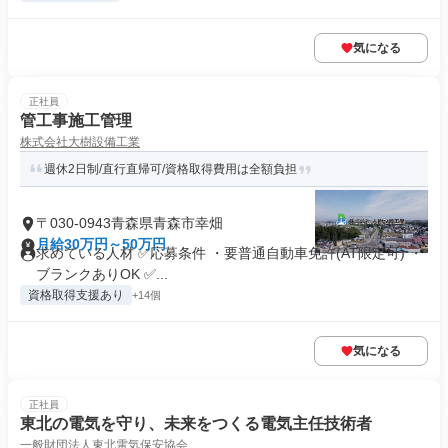
気になる
正社員
管工事施工管理
株式会社大樹設備工業
週休2日制/直行直帰可/資格取得費用は全額負担
〒030-0943青森県青森市幸畑
月給30万円～50万円
求めている人材 ✅応募条件 ・要普通自動車免許(AT限定可) ・
ブランクありOK ✅...
資格取得支援あり
+14個
気になる
正社員
東北の電気を守り、未来をつくる電気主任技術者
一般財団法人東北電気保安協会