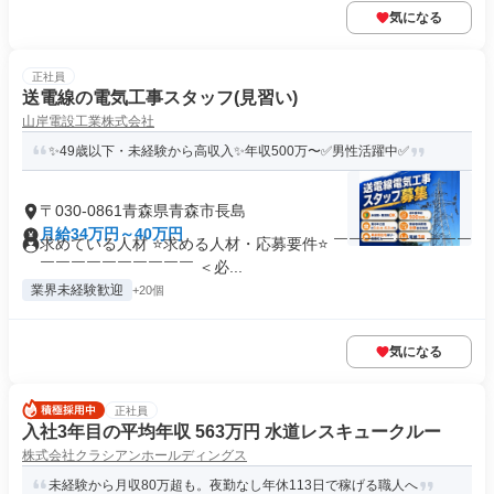
気になる
正社員
送電線の電気工事スタッフ(見習い)
山岸電設工業株式会社
✨49歳以下・未経験から高収入✨年収500万〜✅男性活躍中✅
〒030-0861青森県青森市長島
月給34万円～40万円
求めている人材 ⭐求める人材・応募要件⭐ ￣￣￣￣￣￣￣￣￣
￣￣￣￣￣￣￣￣￣￣ ＜必...
業界未経験歓迎
+20個
気になる
正社員
入社3年目の平均年収 563万円 水道レスキュークルー
株式会社クラシアンホールディングス
未経験から月収80万超も。夜勤なし年休113日で稼げる職人へ