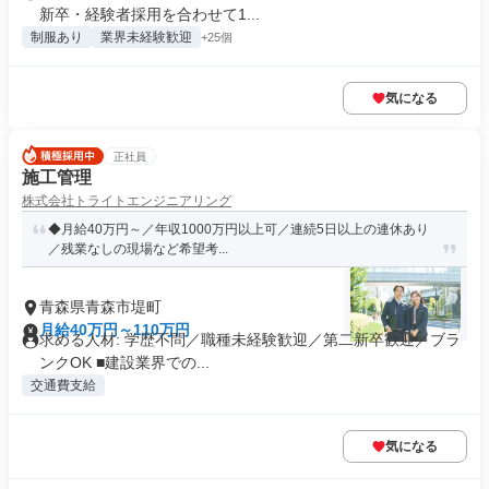
新卒・経験者採用を合わせて1...
制服あり
業界未経験歓迎
+25個
気になる
正社員
施工管理
株式会社トライトエンジニアリング
◆月給40万円～／年収1000万円以上可／連続5日以上の連休あり
／残業なしの現場など希望考...
青森県青森市堤町
月給40万円～110万円
求める人材: 学歴不問／職種未経験歓迎／第二新卒歓迎／ブラ
ンクOK ■建設業界での...
交通費支給
気になる