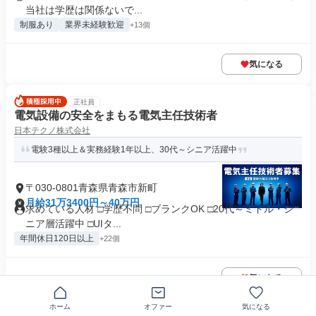
当社は学歴は関係ないで...
制服あり
業界未経験歓迎
+13個
気になる
正社員
電気設備の安全をまもる電気主任技術者
日本テクノ株式会社
電験3種以上＆実務経験1年以上、30代～シニア活躍中
〒030-0801青森県青森市新町
月給31万3400円～40万円
求めている人材 □学歴不問 □ブランクOK □20代～ミドル・シ
ニア層活躍中 □UIタ...
年間休日120日以上
+22個
気になる
ホーム
オファー
気になる
この企業の類似求人を見る