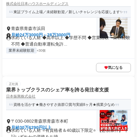
株式会社日本ハウスホールディングス
東証プライム上場／未経験歓迎／新しいチャレンジを応援します✨
青森県青森市浜田
月給24万3000円～28万3000円
求めている人材 ◆高卒以上 ◆学歴不問 ◆営業経験・業界経験
不問 ◆普通自動車運転免許...
業界未経験歓迎
+30個
気になる
正社員
業界トップクラスのシェア率を誇る発注者支援
日本振興株式会社
資格を活かす★働きやすさ抜群◎賞与実績8ヶ月★残業少なめ
〒030-0802青森県青森市本町
月給30万6290円以上
求めている人材 ⭐有資格者＆40歳以下限定⭐ 【必須条件】 下
記いずれかの資格をお持...