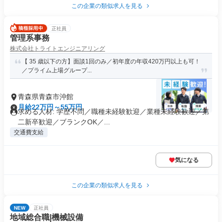
この企業の類似求人を見る
正社員
管理系事務
株式会社トライトエンジニアリング
【 35 歳以下の方】面談1回のみ／初年度の年収420万円以上も可！
／プライム上場グループ...
青森県青森市沖館
月給22万円～55万円
求める人材: 学歴不問／職種未経験歓迎／業種未経験歓迎／第
二新卒歓迎／ブランクOK／...
交通費支給
気になる
この企業の類似求人を見る
NEW
正社員
地域総合職|機械設備