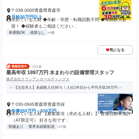
〒038-0000青森県青森市
月給30万円以上
求めている人材 ◆年齢・学歴・転職回数不問 ◆未経験大歓
迎！ ◆経験者もご相談ください...
車通勤OK
残業なし
+4個
気になる
正社員
最高年収 1897万円 水まわりの設備管理スタッフ
株式会社クラシアンホールディングス
【注目求人】未経験入社90％！入社1年目から平均月収39万円
〒030-0845青森県青森市緑
年俸350万円～820万円
求めている人材 【募集要項（求める人材）】 普通自動車免許
（AT限定可） 好きな街でず...
制服あり
業界未経験歓迎
+17個