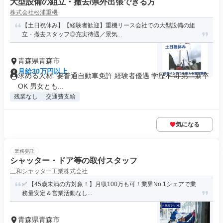
大型設備の組立・撤去/県外出張できる方
株式会社松浦重機
【土日祝休み】【経験者歓迎】重機リース会社での大型設備の組
立・撤去スタッフ◎充実待遇／景気...
青森県青森市
月給30万円以上
求める人材: 要普通自動車免許 経験者優遇 学歴不問 第二新卒
OK 男女とも...
残業なし
交通費支給
気になる
業務委託
シャッター・ドア等の取付スタッフ
三和シヤッター工業株式会社
✅ 【45歳未満の方対象！】月収100万も可！業界No.1シェアで業
務量安定＆営業活動なし...
青森県青森市