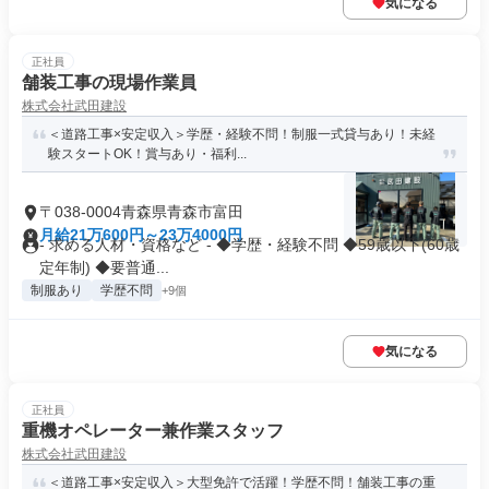
気になる
正社員
舗装工事の現場作業員
株式会社武田建設
＜道路工事×安定収入＞学歴・経験不問！制服一式貸与あり！未経
験スタートOK！賞与あり・福利...
〒038-0004青森県青森市富田
月給21万600円～23万4000円
- 求める人材・資格など - ◆学歴・経験不問 ◆59歳以下(60歳
定年制) ◆要普通...
制服あり
学歴不問
+9個
気になる
正社員
重機オペレーター兼作業スタッフ
株式会社武田建設
＜道路工事×安定収入＞大型免許で活躍！学歴不問！舗装工事の重