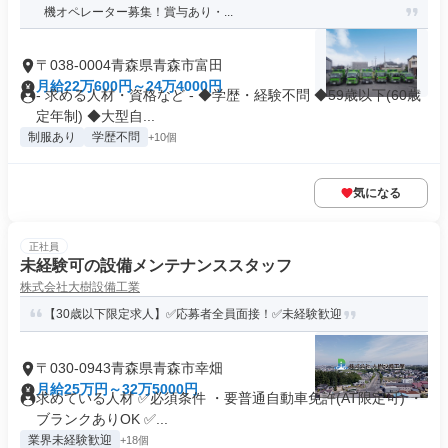
機オペレーター募集！賞与あり・...
〒038-0004青森県青森市富田
月給22万600円～24万4000円
- 求める人材・資格など - ◆学歴・経験不問 ◆59歳以下(60歳
定年制) ◆大型自...
制服あり
学歴不問
+10個
気になる
正社員
未経験可の設備メンテナンススタッフ
株式会社大樹設備工業
【30歳以下限定求人】✅応募者全員面接！✅未経験歓迎
〒030-0943青森県青森市幸畑
月給25万円～32万5000円
求めている人材 ✅必須条件 ・要普通自動車免許(AT限定可) ・
ブランクありOK ✅...
業界未経験歓迎
+18個