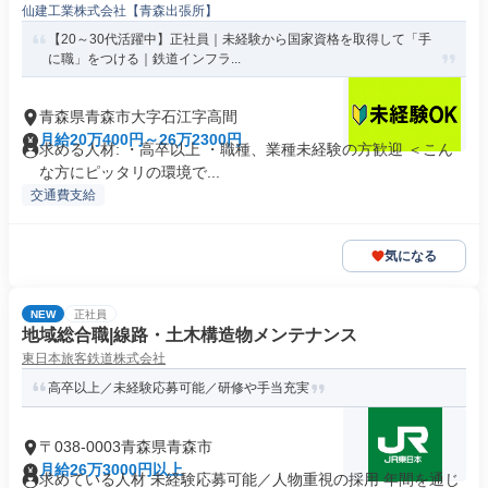
仙建工業株式会社【青森出張所】
【20～30代活躍中】正社員｜未経験から国家資格を取得して「手
に職」をつける｜鉄道インフラ...
青森県青森市大字石江字高間
月給20万400円～26万2300円
求める人材: ・高卒以上 ・職種、業種未経験の方歓迎 ＜こん
な方にピッタリの環境で...
交通費支給
気になる
NEW
正社員
地域総合職|線路・土木構造物メンテナンス
東日本旅客鉄道株式会社
高卒以上／未経験応募可能／研修や手当充実
〒038-0003青森県青森市
月給26万3000円以上
求めている人材 未経験応募可能／人物重視の採用 年間を通じ