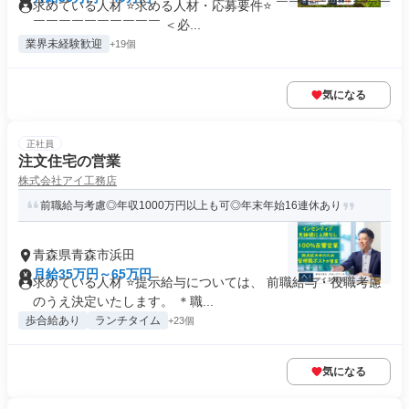
求めている人材 ⭐求める人材・応募要件⭐ ￣￣￣￣￣￣￣￣￣
￣￣￣￣￣￣￣￣￣￣ ＜必...
業界未経験歓迎
+19個
気になる
正社員
注文住宅の営業
株式会社アイ工務店
前職給与考慮◎年収1000万円以上も可◎年末年始16連休あり
青森県青森市浜田
月給35万円～65万円
求めている人材 ⭐提示給与については、 前職給与・役職考慮
のうえ決定いたします。 ＊職...
歩合給あり
ランチタイム
+23個
気になる