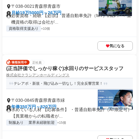
〒038-0021青森県青森市
月給19万5000円～26万円
必要資格・経験 【必須】 普通自動車免許（MT）のみ！ ⇒ 重
機資格の取得は会社が...
資格取得支援あり
+10個
気になる
正社員
(正当評価でしっかり稼ぐ)水回りのサービススタッフ
株式会社クラシアンホールディングス
テレアポ・新規・飛び込み一切なし！完全反響営業！
〒030-0845青森県青森市緑
年俸350万円～820万円
求めている人材 【応募条件】 ・普通自動車免許（AT限定可）
【異業種からの転職者が...
制服あり
業界未経験歓迎
+15個