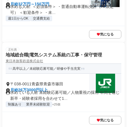
月給32万円～150万円
求める人材: ＜必須条件＞ ・普通自動車運転免許（AT限定
可） ＜歓迎条件＞ ・未...
週1日からOK
交通費支給
気になる
正社員
地域総合職|電気システム系統の工事・保守管理
東日本旅客鉄道株式会社
高卒以上／未経験応募可能／研修や手当充実
〒038-0011青森県青森市篠田
月給26万3000円以上
求めている人材 未経験応募可能／人物重視の採用 年間を通じ
新卒・経験者採用を合わせて1...
制服あり
業界未経験歓迎
+25個
気になる