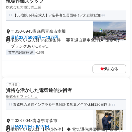
現場作業スタッフ
株式会社大樹設備工業
【30歳以下限定求人】✅応募者全員面接！✅未経験歓迎
〒030-0943青森県青森市幸畑
月給32万5000円～40万円
求めている人材 ✅必須条件 ・要普通自動車免許(AT限定可) ・
ブランクありOK ✅...
業界未経験歓迎
+18個
気になる
正社員
資格を活かした電気通信技術者
株式会社ファシリコ
青森県の通信インフラを守る経験者募集／年間休日120日以上
〒038-0043青森県青森市
月給21万円～50万円
求めている人材 【必須条件】 ◆ 電気通信設備に関する保守、