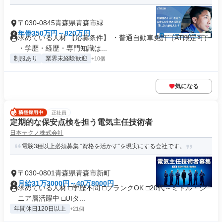
〒030-0845青森県青森市緑
年俸350万円～820万円
求めている人材 【応募条件】 ・普通自動車免許（AT限定可）
・学歴・経歴・専門知識は...
制服あり
業界未経験歓迎
+10個
気になる
正社員
定期的な保安点検を担う電気主任技術者
日本テクノ株式会社
電験3種以上必須募集 “資格を活かす”を現実にする会社です。
〒030-0801青森県青森市新町
月給31万3000円～40万8000円
求めている人材 □学歴不問 □ブランクOK □20代～ミドル・シ
ニア層活躍中 □UIタ...
年間休日120日以上
+21個