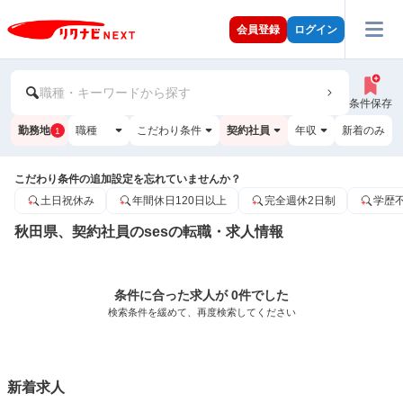
会員登録
ログイン
職種・キーワードから探す
条件保存
勤務地
職種
こだわり条件
契約社員
年収
新着のみ
1
こだわり条件の追加設定を忘れていませんか？
土日祝休み
年間休日120日以上
完全週休2日制
学歴
秋田県、契約社員のsesの転職・求人情報
条件に合った求人が 0件でした
検索条件を緩めて、再度検索してください
新着求人