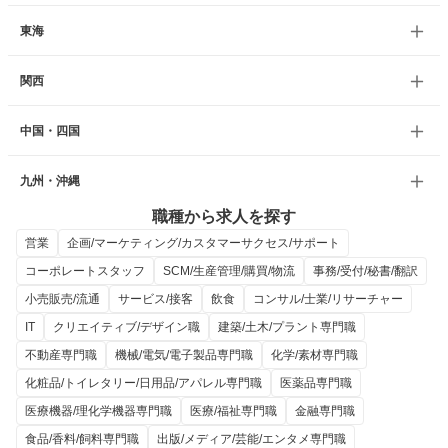
東海
関西
中国・四国
九州・沖縄
職種から求人を探す
営業
企画/マーケティング/カスタマーサクセス/サポート
コーポレートスタッフ
SCM/生産管理/購買/物流
事務/受付/秘書/翻訳
小売販売/流通
サービス/接客
飲食
コンサル/士業/リサーチャー
IT
クリエイティブ/デザイン職
建築/土木/プラント専門職
不動産専門職
機械/電気/電子製品専門職
化学/素材専門職
化粧品/トイレタリー/日用品/アパレル専門職
医薬品専門職
医療機器/理化学機器専門職
医療/福祉専門職
金融専門職
食品/香料/飼料専門職
出版/メディア/芸能/エンタメ専門職