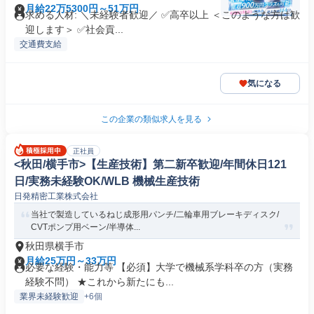
月給22万5300円～51万円
求める人材: ＼未経験者歓迎／ ✅高卒以上 ＜このような方は歓
迎します＞ ✅社会貢...
交通費支給
気になる
この企業の類似求人を見る
正社員
<秋田/横手市>【生産技術】第二新卒歓迎/年間休日121
日/実務未経験OK/WLB 機械生産技術
日発精密工業株式会社
当社で製造しているねじ成形用パンチ/二輪車用ブレーキディスク/
CVTポンプ用ベーン/半導体...
秋田県横手市
月給25万円～33万円
必要な経験・能力等 【必須】大学で機械系学科卒の方（実務
経験不問） ★これから新たにも...
業界未経験歓迎
+6個