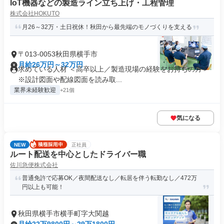
IoT機器などの製造ライン立ち上げ・工程管理
株式会社HOKUTO
月26～32万・土日祝休！秋田から最先端のモノづくりを支える
〒013-0053秋田県横手市
月給26万円～32万円
求めている人材 ＜高卒以上／製造現場の経験をお持ちの方＞
※設計図面や配線図面を読み取...
業界未経験歓迎
+21個
気になる
NEW
正社員
ルート配送を中心としたドライバー職
佐川急便株式会社
普通免許で応募OK／夜間配送なし／転居を伴う転勤なし／472万
円以上も可能！
秋田県横手市横手町字大関越