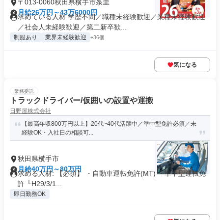
〒013-0060秋田県横手市条里
月給26万円～43万6000円
求めている人材 学歴不問／職種未経験歓迎／業種未経験歓迎
／社会人未経験歓迎／第二新卒歓...
制服あり
業界未経験歓迎
+36個
気になる
業務委託
トラックドライバー/仮囲いの設置や運搬
日野屋株式会社
【最高年収800万円以上】20代~40代活躍中／準中型免許必須／未
経験OK・入社日の相談可...
秋田県横手市
月給40万円～80万円
求める人材: 【必須】 ・自動車運転免許(MT) ・準中型運転免
許 └H29/3/1...
即日勤務OK