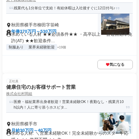
残業代も1分単位で支給！有給休暇は入社後すぐに12日付与♪
秋田県横手市柳田字笹崎
年俸370万円～530万円
求めている人材 ★★必須条件★★ ・高卒以上 ・普通自動車免
許(AT) ★★歓迎条件...
制服あり
業界未経験歓迎
+19個
気になる
正社員
健康住宅のお客様サポート営業
株式会社村岡組
医療・福祉業界出身者歓迎！営業未経験OK！夜勤なし・残業月10
h以内！人に寄り添うホスピタ...
秋田県横手市
月給30万円～40万円
求める人材: ＼営業未経験OK！完全未経験からのスタート応