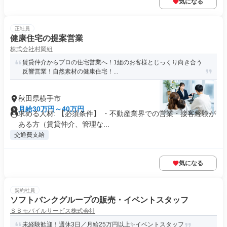
気になる
正社員
健康住宅の提案営業
株式会社村岡組
賃貸仲介からプロの住宅営業へ！1組のお客様とじっくり向き合う
反響営業！自然素材の健康住宅！...
秋田県横手市
月給30万円～40万円
求める人材: 【必須条件】 ・不動産業界での営業・接客経験が
ある方（賃貸仲介、管理な...
交通費支給
気になる
契約社員
ソフトバンクグループの販売・イベントスタッフ
ＳＢモバイルサービス株式会社
未経験歓迎！週休3日／月給25万円以上✨イベントスタッフ