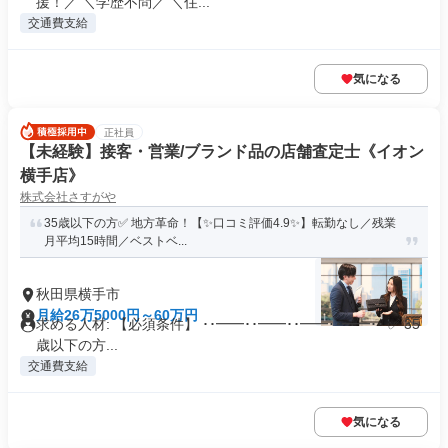
援！／ ＼学歴不問／ ＼住...
交通費支給
気になる
正社員
【未経験】接客・営業/ブランド品の店舗査定士《イオン
横手店》
株式会社さすがや
35歳以下の方✅ 地方革命！【✨口コミ評価4.9✨】転勤なし／残業
月平均15時間／ベストベ...
秋田県横手市
月給26万5000円～60万円
求める人材: 【必須条件】 ･･━━･･━━･･━━･･━━･･ ✅ 35
歳以下の方...
交通費支給
気になる