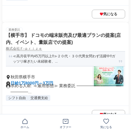
気になる
業務委託
【横手市】 ドコモの端末販売及び最適プランの提案(店
内、イベント、量販店での提案)
株式会社Ｆ‐ｐｒｉｚｅ
≪高月収平均45万円以上!!≫２０代・３０代男女問わず活躍中!!ガ
ッツリ稼ぎたい未経験者、...
秋田県横手市
日給1万8000円～3万円
求める人材: ≪雇用形態≫ 業務委託 ────────────────
──────...
シフト自由
交通費支給
気になる
ホーム
オファー
気になる
正社員