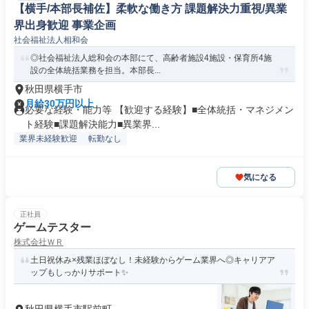
【横手/本部長補佐】柔軟な働き方 課題解決力重視/異業
界出身歓迎 事業企画
社会福祉法人相和会
◎社会福祉法人総和会の本部にて、高齢者施設4施設・保育所4施
設の全体統括業務を担当。本部長...
秋田県横手市
月給30万円以上
必要な経験・能力等 【歓迎する経験】■全体統括・マネジメン
ト経験■課題解決能力■異業界...
業界未経験歓迎
転勤なし
気になる
正社員
ゲームテスター
株式会社ＷＲ
土日祝休み×残業ほぼなし！未経験からゲーム業界へ◎キャリアア
ップもしっかりサポート✨