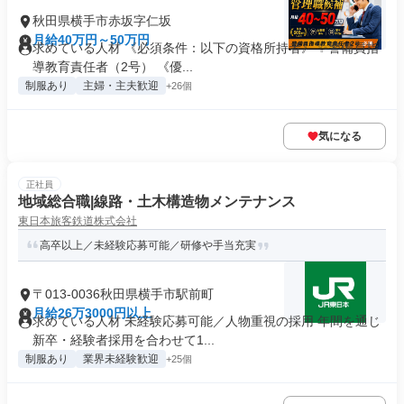
秋田県横手市赤坂字仁坂
月給40万円～50万円
求めている人材 《必須条件：以下の資格所持者》 ✨警備員指
導教育責任者（2号） 《優...
制服あり
主婦・主夫歓迎
+26個
気になる
正社員
地域総合職|線路・土木構造物メンテナンス
東日本旅客鉄道株式会社
高卒以上／未経験応募可能／研修や手当充実
〒013-0036秋田県横手市駅前町
月給26万3000円以上
求めている人材 未経験応募可能／人物重視の採用 年間を通じ
新卒・経験者採用を合わせて1...
制服あり
業界未経験歓迎
+25個