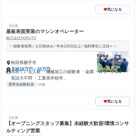
気になる
正社員
基板表面実装のマシンオペレーター
株式会社HOKUTO
経験者採用／土日祝休み✅年休120日以上✨福利厚生に注目⭐
秋田県横手市
月給28万円～35万円
求めている人材 ・機械加工の経験者 ・副業・WワークOK ・
英語力不問 ・工業系学校卒...
業界未経験歓迎
+16個
気になる
正社員
【オープニングスタッフ募集】未経験大歓迎!環境コンサ
ルティング営業