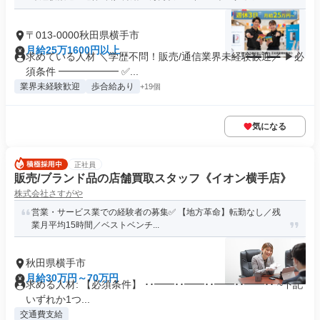
〒013-0000秋田県横手市
月給25万1600円以上
求めている人材 ＼学歴不問！販売/通信業界未経験歓迎／ ▶必
須条件 ━━━━━━ ✅...
業界未経験歓迎
歩合給あり
+19個
気になる
正社員
販売/ブランド品の店舗買取スタッフ《イオン横手店》
株式会社さすがや
営業・サービス業での経験者の募集✅ 【地方革命】転勤なし／残
業月平均15時間／ベストベンチ...
秋田県横手市
月給30万円～70万円
求める人材: 【必須条件】 ･･━━･･━━･･━━･･━━･･ ~下記
いずれか1つ...
交通費支給