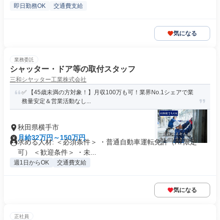
即日勤務OK
交通費支給
気になる
業務委託
シャッター・ドア等の取付スタッフ
三和シヤッター工業株式会社
✅ 【45歳未満の方対象！】月収100万も可！業界No.1シェアで業
務量安定＆営業活動なし...
秋田県横手市
月給32万円～150万円
求める人材: ＜必須条件＞ ・普通自動車運転免許（AT限定
可） ＜歓迎条件＞ ・未...
週1日からOK
交通費支給
気になる
正社員