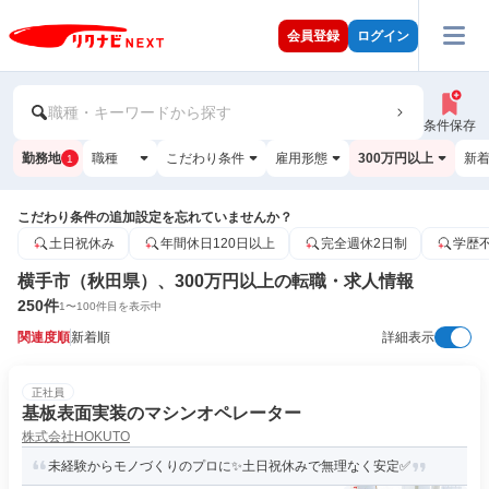
会員登録
ログイン
職種・キーワードから探す
条件保存
勤務地
職種
こだわり条件
雇用形態
300万円以上
新
1
こだわり条件の追加設定を忘れていませんか？
土日祝休み
年間休日120日以上
完全週休2日制
学歴
横手市（秋田県）、300万円以上の転職・求人情報
250
件
1
〜
100
件目を表示中
関連度順
新着順
詳細表示
正社員
基板表面実装のマシンオペレーター
株式会社HOKUTO
未経験からモノづくりのプロに✨土日祝休みで無理なく安定✅