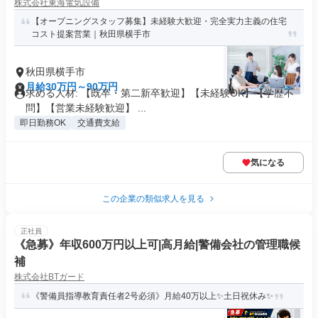
株式会社東海電気設備
【オープニングスタッフ募集】未経験大歓迎・完全実力主義の住宅
コスト提案営業｜秋田県横手市
秋田県横手市
月給30万円～90万円
求める人材: 【既卒・第二新卒歓迎】【未経験OK】【学歴不
問】【営業未経験歓迎】 ...
即日勤務OK
交通費支給
気になる
この企業の類似求人を見る
正社員
《急募》年収600万円以上可|高月給|警備会社の管理職候
補
株式会社BTガード
《警備員指導教育責任者2号必須》月給40万以上✨土日祝休み✨