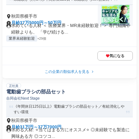
秋田県横手市
月給37万5000円～50万円
求めている人材 ＜ 医療業界・MR未経験歓迎！＞ 専門知識や
経験よりも、 「学び続ける...
業界未経験歓迎
+29個
気になる
この企業の類似求人を見る
正社員
電動歯ブラシの部品セット
合同会社Next Stage
《年間休日125日以上》電動歯ブラシの部品セット／有給消化しや
すい環境
秋田県横手市
月給31万円～37万7000円
求める人材: ⭐️当てはまる方にオススメ⭐️ ◎未経験でも製造に
興味ある方 ◎コツコ...