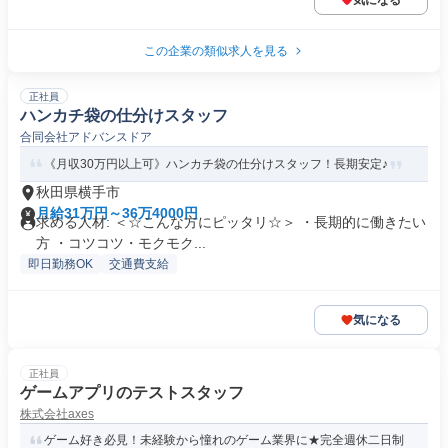
気になる
この企業の類似求人を見る
正社員
ハンカチ袋の仕分けスタッフ
合同会社アドバンスドア
《月収30万円以上可》ハンカチ袋の仕分けスタッフ！長期安定♪
秋田県横手市
月給31万円～36万4000円
求める人材: ＜☆こんな方にピッタリ☆＞ ・長期的に働きたい
方 ・コツコツ・モクモク...
即日勤務OK
交通費支給
気になる
正社員
ゲームアプリのテストスタッフ
株式会社axes
ゲーム好き必見！未経験から憧れのゲーム業界に★完全週休二日制