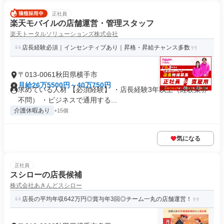
正社員
楽天モバイルの店舗運営・管理スタッフ
楽天トータルソリューションズ株式会社
店長経験必須｜インセンティブあり｜昇格・昇給チャンス多数
〒013-0061秋田県横手市
月給26万5500円～40万750円
求めている人材 【必須経験】 ・店長経験3年以上（経験業界
不問） ・ビジネスで通用する...
介護休暇あり
+15個
気になる
正社員
スシローの店長候補
株式会社あきんどスシロー
店長の平均年収642万円◎賞与年3回◎チーム一丸の店舗運営！