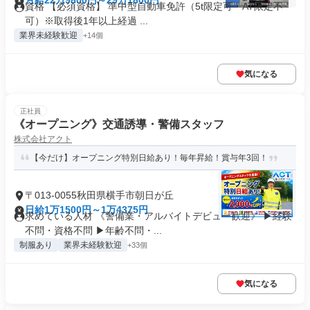
月給22万9800円～29万1800円
資格 【必須資格】 準中型自動車免許（5t限定可・AT限定不
可）※取得後1年以上経過 ...
業界未経験歓迎
+14個
気になる
正社員
《オープニング》交通誘導・警備スタッフ
株式会社アクト
【今だけ】オープニング特別日給あり！毎年昇給！賞与年3回！
〒013-0055秋田県横手市朝日が丘
日給1万1500円～1万4375円
求めている人材 《警備業・アルバイトデビュー歓迎》 ▶経験
不問・資格不問 ▶年齢不問・...
制服あり
業界未経験歓迎
+33個
気になる