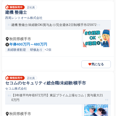
正社員
建機 整備士
西尾レントオール株式会社
建機 整備士/未経験OK/賞与あり/完全週休2日制/横手市/25972
秋田県横手市
年俸400万円～480万円
未経験者歓迎
研修あり
+2個
気になる
正社員
セコムのセキュリティ総合職/未経験/横手市
セコム株式会社
【3年後平均年収672万円】東証プライム上場セコム｜賞与最大21
0万円
秋田県横手市