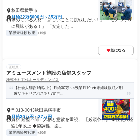
秋田県横手市
月給22万5000円～35万円
求めている人材 「新しいことに挑戦したい！」 「モノづくり
に興味がある！」 「安定した...
業界未経験歓迎
+19個
気になる
正社員
アミューズメント施設の店舗スタッフ
株式会社万代ホールディングス
【社会人経験1年以上】月給30万～×残業月10h★未経験歓迎／明
確なキャリアパスあり/賞与...
〒013-0043秋田県横手市
月給30万円～37万円
資格 経歴不問！人柄と意欲を重視。 【必須条件】 ◆社会人経
験1年以上 ◆協調性、柔...
業界未経験歓迎
+20個