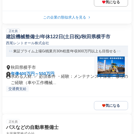
気になる
この企業の類似求人を見る
正社員
建設機械整備士/年休122日(土日祝)/秋田県横手市
西尾レントオール株式会社
東証プライム上場G/残業月30h程度/年収800万円以上も目指せる
秋田県横手市
年俸400万円～550万円
求める人材: ✅ 必須条件 ・経験：メンテナンスや保全、修理の
ご経験（車や工作機械...
交通費支給
気になる
正社員
バスなどの自動車整備士
太平興業株式会社