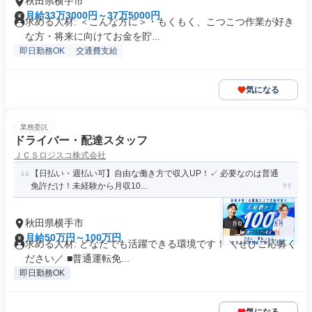
秋田県横手市
月給33万3000円～37万5000円
求める人材: ＜こんな方に＞・もくもく、こつこつ作業が好き
な方・将来に向けてお金を貯...
即日勤務OK
交通費支給
気になる
業務委託
ドライバー・配達スタッフ
ＪＣＳロジスコ株式会社
【日払い・週払い可】自由な働き方で収入UP！✓ 必要なのは普通
免許だけ！未経験から月収10...
秋田県横手市
月給50万円～100万円
求める人材: どなたでも活躍できる環境です！ ＼ぜひご応募く
ださい／ ■普通運転免...
即日勤務OK