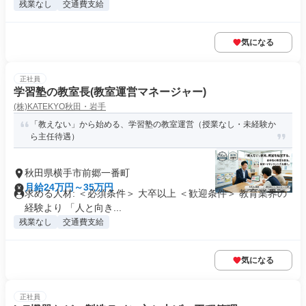
残業なし
交通費支給
気になる
正社員
学習塾の教室長(教室運営マネージャー)
(株)KATEKYO秋田・岩手
「教えない」から始める、学習塾の教室運営（授業なし・未経験か
ら主任待遇）
秋田県横手市前郷一番町
月給24万円～35万円
求める人材: ＜必須条件＞ 大卒以上 ＜歓迎条件＞ 教育業界の
経験より 「人と向き...
残業なし
交通費支給
気になる
正社員