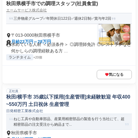
秋田県横手市での調理スタッフ(社員食堂)
エームサービス株式会社
三井物産グループ✅年間休日122日✅週休2日制✅賞与年2回
〒013-0000秋田県横手市
月給23万円～28万円
求めている人材 ＜必須条件＞ ◎調理師免許 ◎レストランなど
何かしらの調理経験ある方 ...
ランチタイム
+20個
気になる
正社員
秋田/横手市 35歳以下採用[生産管理]未経験歓迎 年収400
~550万円 土日祝休 生産管理
日発精密工業株式会社
ねじ工具や自動車部品、産業用精密部品の製造を行う当社にて、超
精密部品の注文受注から納品まで...
秋田県横手市