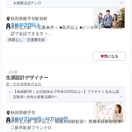
＆残業ほぼナシ◎
秋田県横手市駅前町
月給25万円以上
求める人材: ＜応募条件＞ ■高卒以上 ■ビジネスレベルの日本
語で会話できる方 ✨...
残業なし
交通費支給
気になる
正社員
生涯設計デザイナー
第一生命保険株式会社
【未経験OK｜土日祝休みで年休120日以上✨】プラチナくるみん認
定取得✨女性が多数活躍中✨
秋田県横手市
月給22万1000円～52万1000円
求める人材: 高卒以上✨ 職種未経験歓迎✨ 業種未経験歓迎第✨
二新卒歓迎ブランクO...