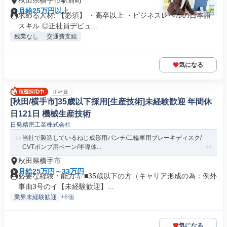
秋田県横手市駅前町
月給25万円以上
求める人材: 【必須】 ・高卒以上 ・ビジネスレベルの日本語
スキル ◎正社員デビュ...
残業なし
交通費支給
気になる
正社員
[秋田/横手市]35歳以下採用[生産技術]未経験歓迎 年間休
日121日 機械生産技術
日発精密工業株式会社
当社で製造しているねじ成形用パンチ/二輪車用ブレーキディスク/
CVTポンプ用ベーン/半導体...
秋田県横手市
月給25万円～33万円
必要な経験・能力等 ■35歳以下の方（キャリア形成の為：例外
事由3号のイ【未経験歓迎】...
業界未経験歓迎
+6個
気になる