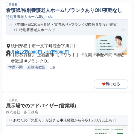
正社員
看護師/特別養護老人ホーム/ブランクありOK/夜勤なし
特別養護老人ホーム花むつみ
《年間休日120日⭐昇給・賞与あり⭐ブランクOK❗️教育制度が充実
⭐》特別養護老人ホームで...
秋田県横手市十文字町睦合字川井川
月給22万6000円～30万5000円
【応募資格】 正看護師 【メリット】 #長期 #学歴不問 #経験
者歓迎 #ブランクO...
学歴不問
経験者歓迎
+1個
気になる
正社員
展示場でのアドバイザー(営業職)
株式会社一条工務店
あなたの「気配り」が活きる◆未経験から年収1,200万以上も