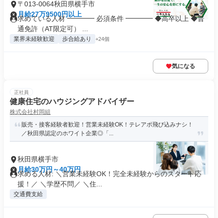
〒013-0064秋田県横手市
月給27万9500円以上
求めている人材 ━━━━ 必須条件 ━━━━ ◆高卒以上 ◆普
通免許（AT限定可） ...
業界未経験歓迎
歩合給あり
+24個
気になる
正社員
健康住宅のハウジングアドバイザー
株式会社村岡組
販売・接客経験者歓迎！営業未経験OK！テレアポ飛び込みナシ！
／秋田県認定のホワイト企業◎「...
秋田県横手市
月給30万円～40万円
求める人材: ＼営業未経験OK！完全未経験からのスタート応
援！／ ＼学歴不問／ ＼住...
交通費支給