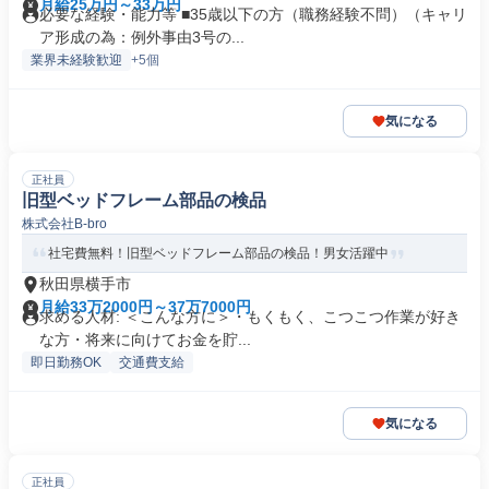
月給25万円～33万円
必要な経験・能力等 ■35歳以下の方（職務経験不問）（キャリ
ア形成の為：例外事由3号の...
業界未経験歓迎
+5個
気になる
正社員
旧型ベッドフレーム部品の検品
株式会社B-bro
社宅費無料！旧型ベッドフレーム部品の検品！男女活躍中
秋田県横手市
月給33万2000円～37万7000円
求める人材: ＜こんな方に＞・もくもく、こつこつ作業が好き
な方・将来に向けてお金を貯...
即日勤務OK
交通費支給
気になる
正社員