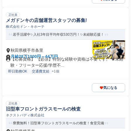
正社員
メガドンキの店舗運営スタッフの募集!
株式会社ドン・キホーテ
若手活躍中✨入社3年目平均年収530万円！✨未経験応援！
秋田県横手市条里
月給28万1000円～44万円
【応募資格】 【必須】特別な経験や資格は不要です。 ★未経
験・フリーター応援/学歴不...
即日勤務OK
交通費支給
+1個
気になる
正社員
旧型車フロントガラスモールの検査
ネクストバディ株式会社
寮費無料！旧型車フロントガラスモールの検査！食堂完備