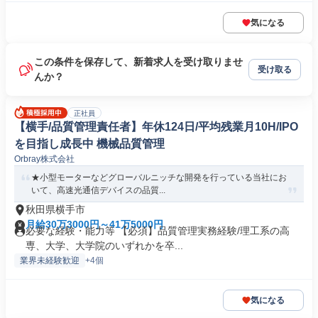
気になる
この条件を保存して、新着求人を受け取りませ
受け取る
んか？
正社員
【横手/品質管理責任者】年休124日/平均残業月10H/IPO
を目指し成長中 機械品質管理
Orbray株式会社
★小型モーターなどグローバルニッチな開発を行っている当社にお
いて、高速光通信デバイスの品質...
秋田県横手市
月給30万3000円～41万5000円
必要な経験・能力等 【必須】品質管理実務経験/理工系の高
専、大学、大学院のいずれかを卒...
業界未経験歓迎
+4個
気になる