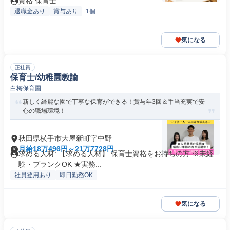
資格 保育士
退職金あり
賞与あり
+1個
気になる
正社員
保育士/幼稚園教諭
白梅保育園
新しく綺麗な園で丁寧な保育ができる！賞与年3回＆手当充実で安
心の職場環境！
秋田県横手市大屋新町字中野
月給18万496円～21万7728円
求める人材: 【求める人材】 保育士資格をお持ちの方 ※未経
験・ブランクOK ★実務...
社員登用あり
即日勤務OK
気になる