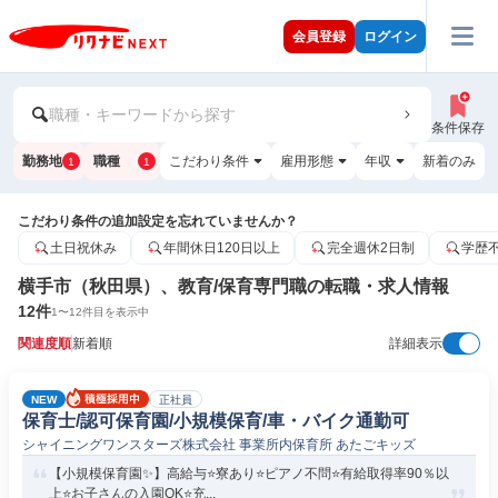
会員登録
ログイン
職種・キーワードから探す
条件保存
勤務地
職種
こだわり条件
雇用形態
年収
新着のみ
1
1
こだわり条件の追加設定を忘れていませんか？
土日祝休み
年間休日120日以上
完全週休2日制
学歴
横手市（秋田県）、教育/保育専門職の転職・求人情報
12
件
1
〜
12
件目を表示中
関連度順
新着順
詳細表示
NEW
正社員
保育士/認可保育園/小規模保育/車・バイク通勤可
シャイニングワンスターズ株式会社 事業所内保育所 あたごキッズ
【小規模保育園✨】高給与⭐寮あり⭐ピアノ不問⭐有給取得率90％以
上⭐お子さんの入園OK⭐充...