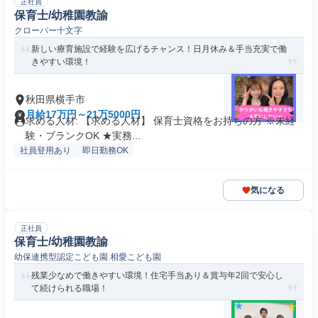
正社員
保育士/幼稚園教諭
クローバー十文字
新しい療育施設で経験を広げるチャンス！日月休み＆手当充実で働
きやすい環境！
秋田県横手市
月給17万円～21万5000円
求める人材: 【求める人材】 保育士資格をお持ちの方 ※未経
験・ブランクOK ★実務...
社員登用あり
即日勤務OK
気になる
正社員
保育士/幼稚園教諭
幼保連携型認定こども園 相愛こども園
残業少なめで働きやすい環境！住宅手当あり＆賞与年2回で安心し
て続けられる職場！