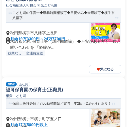
社会福祉法人相和会 和光こども園
こども園の保育士◆勤務時間相談可◆日祝休み◆未経験可◆横手市
八幡字
秋田県横手市八幡字上長田
月給19万3300円～24万7700円
求める人材: 保育士等（幼稚園教諭） ◆不安がある方も一度お
問い合わせを 「経験が...
残業なし
交通費支給
気になる
NEW
正社員
認可保育園の保育士(正職員)
相愛こども園
保育士免許必須／7:00勤務開始／賞与：年2回（2.8ヶ月）あり！
秋田県横手市横手町字五ノ口
月給17万5000円以上