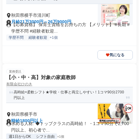
秋田県横手市清川町
月給21万3000円～26万9000円
【応募資格】 保育士資格をお持ちの方 【メリット】 #長期 #
学歴不問 #経験者歓迎...
学歴不問
経験者歓迎
+1個
気になる
業務委託
【小・中・高】対象の家庭教師
有限会社ひのき
高時給×柔軟シフト★学校・仕事と両立しやすい！1コマ90分2700
円以上
秋田県横手市
時給1800円以上
求める人材: ◆トップクラスの高時給！ ・1コマ90分で2,700
円以上、初心者で...
週1日からOK
シフト自由
+1個