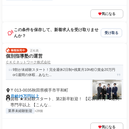
気になる
この条件を保存して、新着求人を受け取りませ
受け取る
んか？
正社員
個別指導塾の運営
ＣＫＣネットワーク株式会社
9割が未経験スタート！完全週休2日制×残業月10h程◎賞金20万円
or1週間の休暇…あなた...
〒013-0035秋田県横手市平和町
月給25万円以上
資格 ★未経験スタート、第2新卒歓迎！ 【応募条件】 ■短大・
専門卒以上 【こんな...
業界未経験歓迎
+28個
気になる