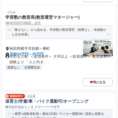
正社員
学習塾の教室長(教室運営マネージャー)
(株)KATEKYO秋田・岩手
「教えない」から始める、学習塾の教室運営（授業なし・未経験か
ら主任待遇）
秋田県横手市前郷一番町
月給24万円～35万円
求める人材: ＜必須条件＞ 大卒以上 ＜歓迎条件＞ 教育業界の
経験より 「人と向き...
残業なし
交通費支給
気になる
正社員
保育士/学童/車・バイク通勤可/オープニング
株式会社信みらくる クローバー十文字
＜療育⭐経験者歓迎＞週休2日制✅マイカー通勤OK✅資格と経験を