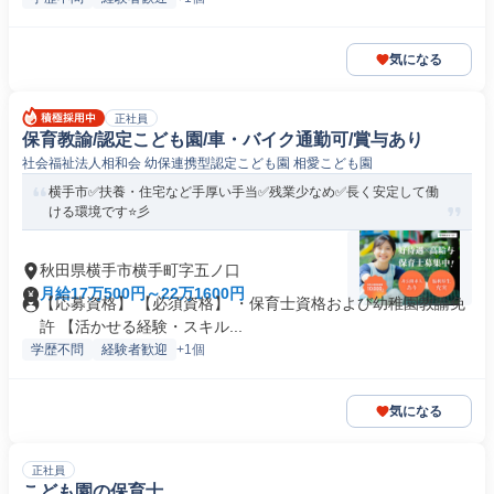
気になる
正社員
保育教諭/認定こども園/車・バイク通勤可/賞与あり
社会福祉法人相和会 幼保連携型認定こども園 相愛こども園
横手市✅扶養・住宅など手厚い手当✅残業少なめ✅長く安定して働
ける環境です⭐彡
秋田県横手市横手町字五ノ口
月給17万500円～22万1600円
【応募資格】 【必須資格】 ・保育士資格および幼稚園教諭免
許 【活かせる経験・スキル...
学歴不問
経験者歓迎
+1個
気になる
正社員
こども園の保育士