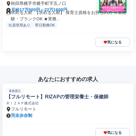
秋田県横手市横手町字五ノ口
月給17万500円～22万1600円
求める人材: 【求める人材】 保育士資格をお持ちの方 ※未経
験・ブランクOK ★実務...
社員登用あり
即日勤務OK
気になる
あなたにおすすめの求人
業務委託
【フルリモート】RIZAPの管理栄養士・保健師
ＲＩＺＡＰ株式会社
フルリモート
完全歩合制
気になる