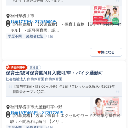
活かして新たな分野でスキルア...
秋田県横手市
月給17万円～21万5000円
【応募資格】 【必須資格】 ・保育士資格 【活かせる経験・ス
キル】 ・認可保育園、認...
学歴不問
経験者歓迎
+1個
気になる
正社員
保育士/認可保育園/4月入職可/車・バイク通勤可
社会福祉法人 白梅保育園 白梅保育園
【賞与年3回・計3.00ヶ月分】年2日リフレッシュ休暇あり❗️2023年
新園舎オープン⭕広...
秋田県横手市大屋新町字中野
月給18万496円～21万7728円
【応募資格】 必須：保育士 エクセルやワードの簡単な操作経
験：不問あれば尚可 【メリ...
学歴不問
経験者歓迎
+1個