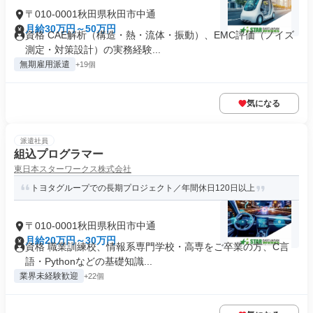
〒010-0001秋田県秋田市中通
月給30万円～50万円
資格 CAE解析（構造・熱・流体・振動）、EMC評価（ノイズ
測定・対策設計）の実務経験...
無期雇用派遣
+19個
気になる
派遣社員
組込プログラマー
東日本スターワークス株式会社
トヨタグループでの長期プロジェクト／年間休日120日以上
〒010-0001秋田県秋田市中通
月給20万円～30万円
資格 職業訓練校、情報系専門学校・高専をご卒業の方、C言
語・Pythonなどの基礎知識...
業界未経験歓迎
+22個