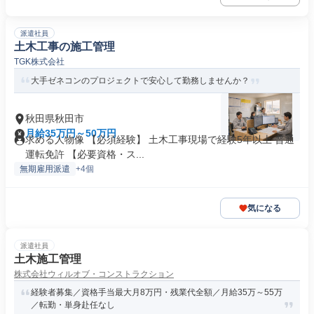
派遣社員
土木工事の施工管理
TGK株式会社
大手ゼネコンのプロジェクトで安心して勤務しませんか？
秋田県秋田市
月給35万円～50万円
求める人物像 【必須経験】 土木工事現場で経験5年以上 普通
運転免許 【必要資格・ス...
無期雇用派遣
+4個
気になる
派遣社員
土木施工管理
株式会社ウィルオブ・コンストラクション
経験者募集／資格手当最大月8万円・残業代全額／月給35万～55万
／転勤・単身赴任なし