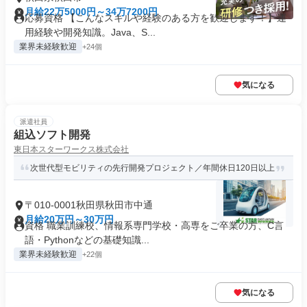
月給22万5000円～34万7200円
応募資格 【こんなスキルや経験のある方を歓迎します！】運
用経験や開発知識。Java、S...
業界未経験歓迎
+24個
気になる
派遣社員
組込ソフト開発
東日本スターワークス株式会社
次世代型モビリティの先行開発プロジェクト／年間休日120日以上
〒010-0001秋田県秋田市中通
月給20万円～30万円
資格 職業訓練校、情報系専門学校・高専をご卒業の方、C言
語・Pythonなどの基礎知識...
業界未経験歓迎
+22個
気になる