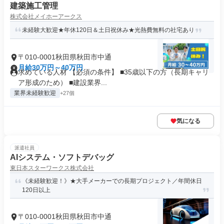
建築施工管理
株式会社メイホーアークス
未経験大歓迎★年休120日＆土日祝休み★光熱費無料の社宅あり
〒010-0001秋田県秋田市中通
月給30万円～40万円
求めている人材 【必須の条件】 ■35歳以下の方（長期キャリ
ア形成のため） ■建設業界...
業界未経験歓迎
+27個
気になる
派遣社員
AIシステム・ソフトデバッグ
東日本スターワークス株式会社
《未経験歓迎！》★大手メーカーでの長期プロジェクト／年間休日
120日以上
〒010-0001秋田県秋田市中通