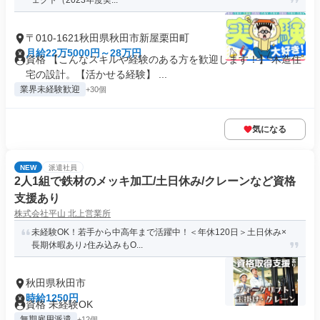
ェクト（2023年度実...
〒010-1621秋田県秋田市新屋栗田町
月給22万5000円～28万円
資格 【こんなスキルや経験のある方を歓迎します！】 木造住
宅の設計。【活かせる経験】 ...
業界未経験歓迎
+30個
気になる
NEW
派遣社員
2人1組で鉄材のメッキ加工/土日休み/クレーンなど資格
支援あり
株式会社平山 北上営業所
未経験OK！若手から中高年まで活躍中！＜年休120日＞土日休み×
長期休暇あり♪住み込みもO...
秋田県秋田市
時給1250円
資格 未経験OK
無期雇用派遣
+12個