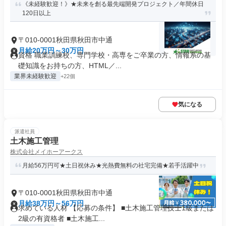
《未経験歓迎！》★未来を創る最先端開発プロジェクト／年間休日
120日以上
〒010-0001秋田県秋田市中通
月給20万円～30万円
資格 職業訓練校、専門学校・高専をご卒業の方、情報系の基
礎知識をお持ちの方、HTML／...
業界未経験歓迎
+22個
気になる
派遣社員
土木施工管理
株式会社メイホーアークス
月給56万円可★土日祝休み★光熱費無料の社宅完備★若手活躍中
〒010-0001秋田県秋田市中通
月給38万円～56万円
求めている人材 【応募の条件】 ■土木施工管理技士1級または
2級の有資格者 ■土木施工...