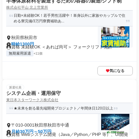
半導体原材料を製造するための容器の製造/シフト制
株式会社平山 北上営業所
日勤×未経験OK！若手男性活躍中！単身以外に家族やカップルで住
める寮完備/3万円寮費補助あ...
秋田県秋田市
時給1300円
資格 未経験OK ＜あれば尚可＞ フォークリフト免許
無期雇用派遣
+11個
気になる
派遣社員
システム企画・運用保守
東日本スターワークス株式会社
★未来を創る最先端開発プロジェクト／年間休日120日以上
〒010-0001秋田県秋田市中通
月給30万円～50万円
資格 Webシステム開発（Java／Python／PHP 等）、UI開発