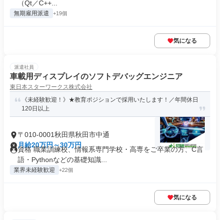
（Qt／C++...
無期雇用派遣
+19個
気になる
派遣社員
車載用ディスプレイのソフトデバッグエンジニア
東日本スターワークス株式会社
《未経験歓迎！》★教育ポジションで採用いたします！／年間休日
120日以上
〒010-0001秋田県秋田市中通
月給20万円～30万円
資格 職業訓練校、情報系専門学校・高専をご卒業の方、C言
語・Pythonなどの基礎知識...
業界未経験歓迎
+22個
気になる