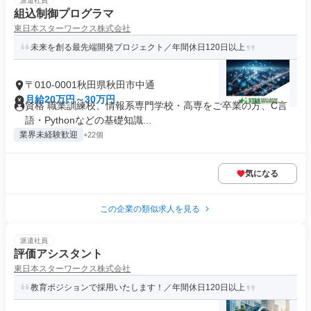
派遣社員
組込制御プログラマ
東日本スターワークス株式会社
未来を創る最先端開発プロジェクト／年間休日120日以上
〒010-0001秋田県秋田市中通
月給20万円～30万円
資格 職業訓練校、情報系専門学校・高専をご卒業の方、C言
語・Pythonなどの基礎知識...
業界未経験歓迎
+22個
気になる
この企業の類似求人を見る
派遣社員
評価アシスタント
東日本スターワークス株式会社
教育ポジションで採用いたします！／年間休日120日以上