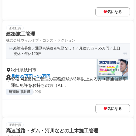
気になる
派遣社員
建築施工管理
株式会社ウィルオブ・コンストラクション
経験者募集／通勤も快適＆転勤なし！／月給35万～55万円／土日
祝休・年休120日
秋田県秋田市
月給35万円～55万円
資格 ●建築施工管理の実務経験が3年以上ある方 ●普通自動車
運転免許をお持ちの方（AT...
無期雇用派遣
+20個
気になる
派遣社員
高速道路・ダム・河川などの土木施工管理