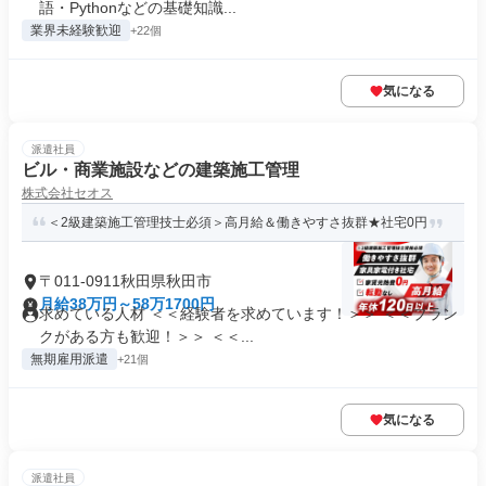
語・Pythonなどの基礎知識...
業界未経験歓迎
+22個
気になる
派遣社員
ビル・商業施設などの建築施工管理
株式会社セオス
＜2級建築施工管理技士必須＞高月給＆働きやすさ抜群★社宅0円
〒011-0911秋田県秋田市
月給38万円～58万1700円
求めている人材 ＜＜経験者を求めています！＞＞ ＜＜ブラン
クがある方も歓迎！＞＞ ＜＜...
無期雇用派遣
+21個
気になる
派遣社員