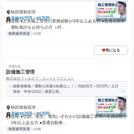
秋田県秋田市
月給35万円～55万円
資格 ●土木施工管理の実務経験が3年以上ある方 ●普通自動車
運転免許をお持ちの方（AT...
無期雇用派遣
+20個
気になる
派遣社員
設備施工管理
株式会社ウィルオブ・コンストラクション
経験者募集／通勤も快適＆転勤なし！／月給35万～55万円／土日
祝休・年休120日／過度な残...
秋田県秋田市
月給35万円～55万円
資格 ●空調、衛生、電気いずれかの設備施工管理の実務経験が
3年以上ある方 ●普通自動車...
無期雇用派遣
+20個