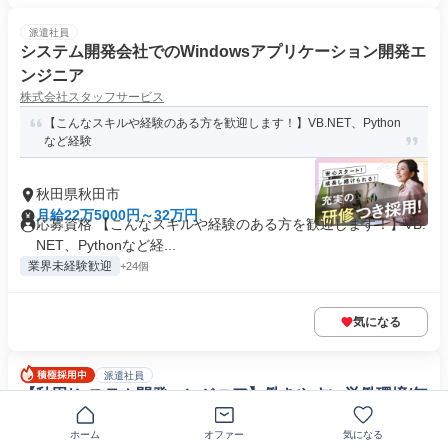
派遣社員
システム開発会社でのWindowsアプリケーション開発エ
ンジニア
株式会社スタッフサービス
【こんなスキルや経験のある方を歓迎します！】VB.NET、Python
など経験
秋田県秋田市
月給22万5000円～32万円
応募資格 【こんなスキルや経験のある方を歓迎します！】VB.
NET、Pythonなど経...
業界未経験歓迎
+24個
気になる
派遣社員
【秋田/システム開発エンジニア】働きやすい労働環境/無
期雇用派遣 web/オープンSE
ホーム
オファー
気になる
株式会社ウイルテック