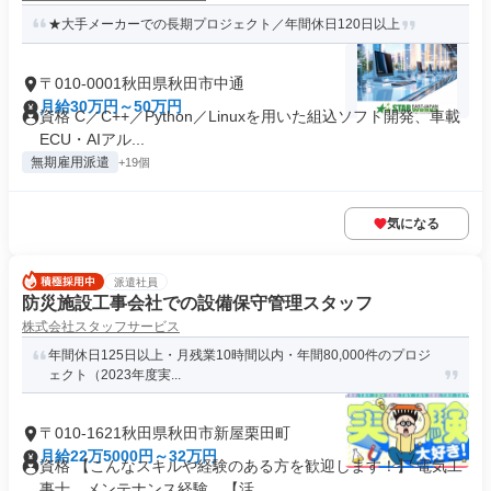
★大手メーカーでの長期プロジェクト／年間休日120日以上
〒010-0001秋田県秋田市中通
月給30万円～50万円
資格 C／C++／Python／Linuxを用いた組込ソフト開発、車載
ECU・AIアル...
無期雇用派遣
+19個
気になる
派遣社員
防災施設工事会社での設備保守管理スタッフ
株式会社スタッフサービス
年間休日125日以上・月残業10時間以内・年間80,000件のプロジ
ェクト（2023年度実...
〒010-1621秋田県秋田市新屋栗田町
月給22万5000円～32万円
資格 【こんなスキルや経験のある方を歓迎します！】 電気工
事士。メンテナンス経験。【活...