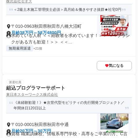
株式会社セオス
＜2級土木施工管理技士必須＞高月給＆働きやすさ抜群★社宅0円
〒010-0963秋田県秋田市八橋大沼町
月給38万円～58万4800円
求めている人材 ＜＜経験者を求めています！＞＞ ＜＜ブラン
クがある方も歓迎！＞＞ ＜＜...
無期雇用派遣
+21個
気になる
派遣社員
組込プログラマーサポート
東日本スターワークス株式会社
《未経験歓迎！》★次世代型モビリティの先行開発プロジェクト／
年間休日120日以上
〒010-0001秋田県秋田市中通
月給20万円～30万円
資格 職業訓練校、情報系専門学校・高専をご卒業の方、C言