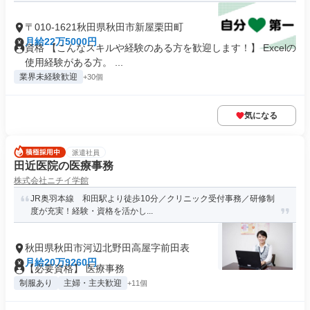
〒010-1621秋田県秋田市新屋栗田町
月給22万5000円
資格 【こんなスキルや経験のある方を歓迎します！】 Excelの
使用経験がある方。 ...
業界未経験歓迎
+30個
気になる
派遣社員
田近医院の医療事務
株式会社ニチイ学館
JR奥羽本線 和田駅より徒歩10分／クリニック受付事務／研修制
度が充実！経験・資格を活かし...
秋田県秋田市河辺北野田高屋字前田表
月給20万9260円
【必要資格】 医療事務
制服あり
主婦・主夫歓迎
+11個