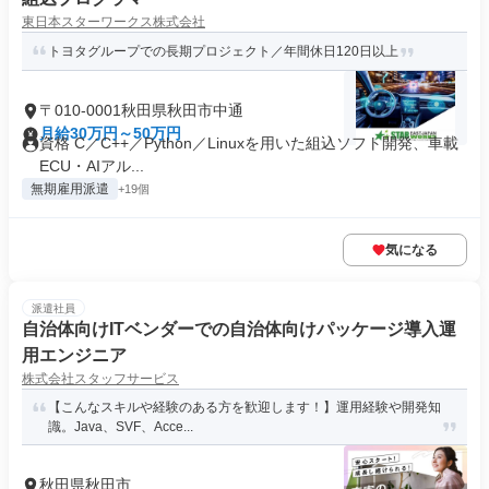
東日本スターワークス株式会社
トヨタグループでの長期プロジェクト／年間休日120日以上
〒010-0001秋田県秋田市中通
月給30万円～50万円
資格 C／C++／Python／Linuxを用いた組込ソフト開発、車載
ECU・AIアル...
無期雇用派遣
+19個
気になる
派遣社員
自治体向けITベンダーでの自治体向けパッケージ導入運
用エンジニア
株式会社スタッフサービス
【こんなスキルや経験のある方を歓迎します！】運用経験や開発知
識。Java、SVF、Acce...
秋田県秋田市