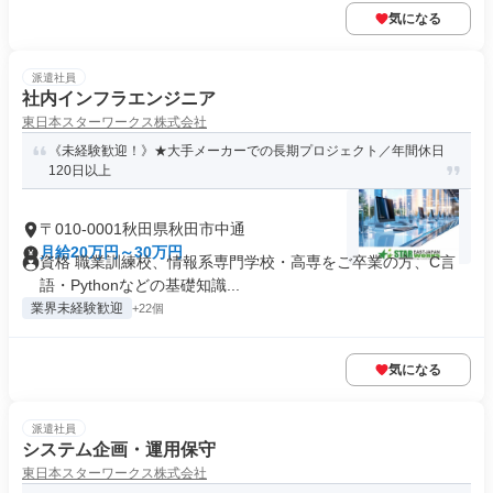
気になる
派遣社員
社内インフラエンジニア
東日本スターワークス株式会社
《未経験歓迎！》★大手メーカーでの長期プロジェクト／年間休日
120日以上
〒010-0001秋田県秋田市中通
月給20万円～30万円
資格 職業訓練校、情報系専門学校・高専をご卒業の方、C言
語・Pythonなどの基礎知識...
業界未経験歓迎
+22個
気になる
派遣社員
システム企画・運用保守
東日本スターワークス株式会社