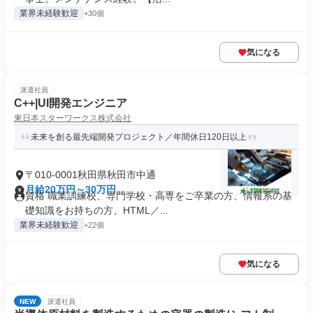
業界未経験歓迎
+30個
気になる
派遣社員
C++|UI開発エンジニア
東日本スターワークス株式会社
未来を創る最先端開発プロジェクト／年間休日120日以上
〒010-0001秋田県秋田市中通
月給20万円～30万円
資格 職業訓練校、専門学校・高専をご卒業の方、情報系の基
礎知識をお持ちの方、HTML／...
業界未経験歓迎
+22個
気になる
NEW
派遣社員