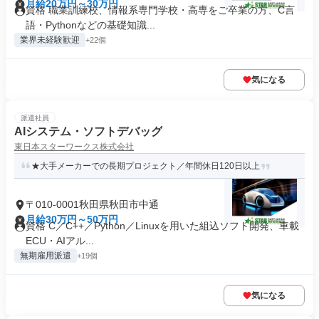
月給20万円～30万円
資格 職業訓練校、情報系専門学校・高専をご卒業の方、C言
語・Pythonなどの基礎知識...
業界未経験歓迎
+22個
気になる
派遣社員
AIシステム・ソフトデバッグ
東日本スターワークス株式会社
★大手メーカーでの長期プロジェクト／年間休日120日以上
〒010-0001秋田県秋田市中通
月給30万円～50万円
資格 C／C++／Python／Linuxを用いた組込ソフト開発、車載
ECU・AIアル...
無期雇用派遣
+19個
気になる