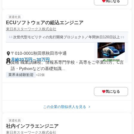
気になる
派遣社員
ECUソフトウェアの組込エンジニア
東日本スターワークス株式会社
次世代型モビリティの先行開発プロジェクト／年間休日120日以上
〒010-0001秋田県秋田市中通
月給20万円～30万円
資格 職業訓練校、情報系専門学校・高専をご卒業の方、C言
語・Pythonなどの基礎知識...
業界未経験歓迎
+22個
気になる
この企業の類似求人を見る
派遣社員
社内インフラエンジニア
東日本スターワークス株式会社