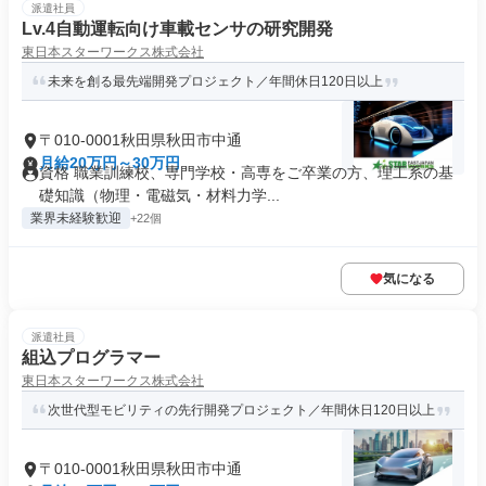
派遣社員
Lv.4自動運転向け車載センサの研究開発
東日本スターワークス株式会社
未来を創る最先端開発プロジェクト／年間休日120日以上
〒010-0001秋田県秋田市中通
月給20万円～30万円
資格 職業訓練校、専門学校・高専をご卒業の方、理工系の基
礎知識（物理・電磁気・材料力学...
業界未経験歓迎
+22個
気になる
派遣社員
組込プログラマー
東日本スターワークス株式会社
次世代型モビリティの先行開発プロジェクト／年間休日120日以上
〒010-0001秋田県秋田市中通