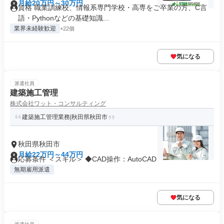
月給20万円～30万円
資格 職業訓練校、情報系専門学校・高専をご卒業の方、C言
語・Pythonなどの基礎知識...
業界未経験歓迎
+22個
気になる
派遣社員
建築施工管理
株式会社ワット・コンサルティング
建築施工管理業務|秋田県秋田市
秋田県秋田市
月給22万円～44万円
応募条件 ＜スキル＞ ◆CAD操作：AutoCAD
無期雇用派遣
気になる