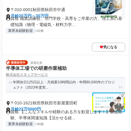
〒010-0001秋田県秋田市中通
月給20万円～30万円
資格 職業訓練校、専門学校・高専をご卒業の方、理工系の基
礎知識（物理・電磁気・材料力学...
業界未経験歓迎
+22個
気になる
派遣社員
半導体工場での研磨作業補助
株式会社スタッフサービス
年間休日125日以上・月残業10時間以内・年間80,000件のプロジ
ェクト（2023年度実...
〒010-1621秋田県秋田市新屋栗田町
月給22万5000円
資格 【こんなスキルや経験のある方を歓迎します！】製造経
験、半導体関連知識【活かせる経...
業界未経験歓迎
+30個