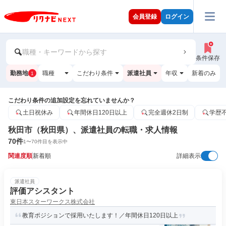
会員登録
ログイン
職種・キーワードから探す
条件保存
勤務地
職種
こだわり条件
派遣社員
年収
新着のみ
1
こだわり条件の追加設定を忘れていませんか？
土日祝休み
年間休日120日以上
完全週休2日制
学歴
秋田市（秋田県）、派遣社員の転職・求人情報
70
件
1
〜
70
件目を表示中
関連度順
新着順
詳細表示
派遣社員
評価アシスタント
東日本スターワークス株式会社
教育ポジションで採用いたします！／年間休日120日以上