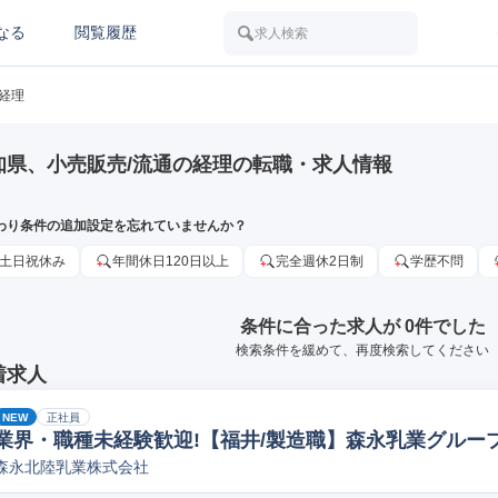
なる
閲覧履歴
求人検索
経理
知県、小売販売/流通の経理の転職・求人情報
わり条件の追加設定を忘れていませんか？
土日祝休み
年間休日120日以上
完全週休2日制
学歴不問
条件に合った求人が 0件でした
検索条件を緩めて、再度検索してください
着求人
NEW
正社員
業界・職種未経験歓迎!【福井/製造職】森永乳業グループ
森永北陸乳業株式会社
ペレーター/ラインマネージャー(食品/飲料/たばこ)