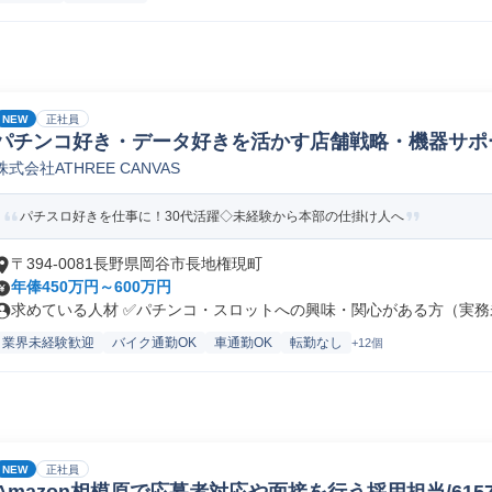
NEW
正社員
パチンコ好き・データ好きを活かす店舗戦略・機器サポ
株式会社ATHREE CANVAS
パチスロ好きを仕事に！30代活躍◇未経験から本部の仕掛け人へ
〒394-0081長野県岡谷市長地権現町
年俸450万円～600万円
求めている人材 ✅パチンコ・スロットへの興味・関心がある方（実務未
業界未経験歓迎
バイク通勤OK
車通勤OK
転勤なし
+12個
NEW
正社員