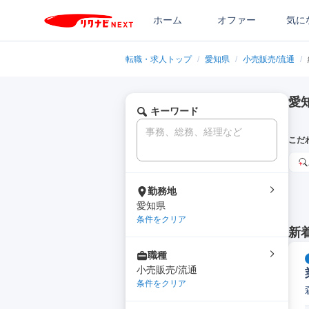
ホーム
オファー
気に
転職・求人トップ
/
愛知県
/
小売販売/流通
/
愛
キーワード
こだ
勤務地
愛知県
条件をクリア
新
職種
小売販売/流通
条件をクリア