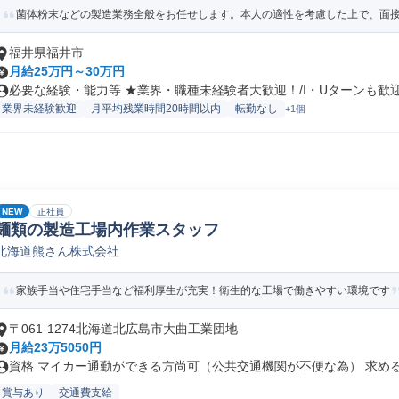
菌体粉末などの製造業務全般をお任せします。本人の適性を考慮した上で、面接に
福井県福井市
月給25万円～30万円
必要な経験・能力等 ★業界・職種未経験者大歓迎！/I・Uターンも歓迎！
業界未経験歓迎
月平均残業時間20時間以内
転勤なし
+1個
NEW
正社員
麺類の製造工場内作業スタッフ
北海道熊さん株式会社
家族手当や住宅手当など福利厚生が充実！衛生的な工場で働きやすい環境です
〒061-1274北海道北広島市大曲工業団地
月給23万5050円
資格 マイカー通勤ができる方尚可（公共交通機関が不便な為） 求める人
賞与あり
交通費支給