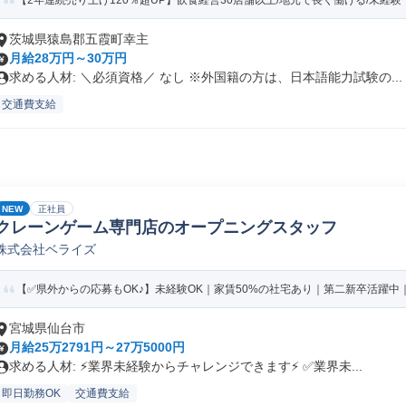
【2年連続売り上げ120％超UP】飲食経営30店舗以上/地元で長く働ける/未経験・
茨城県猿島郡五霞町幸主
月給28万円～30万円
求める人材: ＼必須資格／ なし ※外国籍の方は、日本語能力試験の...
交通費支給
NEW
正社員
クレーンゲーム専門店のオープニングスタッフ
株式会社ベライズ
【✅️県外からの応募もOK♪】未経験OK｜家賃50%の社宅あり｜第二新卒活躍中｜
宮城県仙台市
月給25万2791円～27万5000円
求める人材: ⚡️業界未経験からチャレンジできます⚡️ ✅️業界未...
即日勤務OK
交通費支給