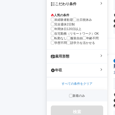
こだわり条件
人気の条件
未経験者歓迎
土日祝休み
完全週休2日制
年間休日120日以上
在宅勤務（リモートワーク）OK
転勤なし
服装自由
年齢不問
学歴不問
語学力を活かせる
雇用形態
年収
すべての条件をクリア
新着のみ
検索