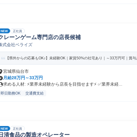
NEW
正社員
クレーンゲーム専門店の店長候補
株式会社ベライズ
【県外からの応募もOK♪】未経験OK｜家賃50%の社宅あり｜～33万円可｜賞与あ
宮城県仙台市
月給28万円～33万円
求める人材: ⚡️業界未経験から店長を目指せます⚡️ ✅️業界未経...
即日勤務OK
交通費支給
NEW
正社員
日清食品の製造オペレーター