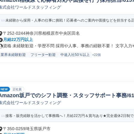
Amazon相模原で応募者対応や面接を行う採用担当/61578_
株式会社ワールドスタッフィング
未経験から採用・人事の仕事に挑戦！応募者へのご案内や面接などを担当する正社
〒252-0244神奈川県相模原市中央区田名
月給22万円以上
資格 未経験歓迎・学歴不問 採用や人事、事務の経験不要！ 文字入力やE
業界未経験歓迎
フリーター歓迎
中途入社50％以上
+22個
NEW
正社員
Amazon坂戸でのシフト調整・スタッフサポート事務/61578
株式会社ワールドスタッフィング
接客・販売経験を活かして事務職へ！月給22万円＆賞与あり★完全週休2日制で残
〒350-0259埼玉県坂戸市