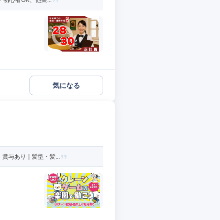
初心者OK、他業...
気になる
賞与あり｜髪型・髪...