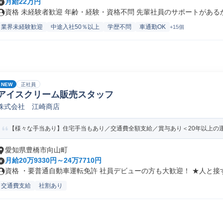
月給22万円
資格 未経験者歓迎 年齢・経験・資格不問 先輩社員のサポートがあるから
業界未経験歓迎
中途入社50％以上
学歴不問
車通勤OK
+15個
NEW
正社員
アイスクリーム販売スタッフ
株式会社 江崎商店
【様々な手当あり】住宅手当もあり／交通費全額支給／賞与あり＜20年以上の
愛知県豊橋市向山町
月給20万9330円～24万7710円
資格 ・要普通自動車運転免許 社員デビューの方も大歓迎！ ★人と接す.
交通費支給
社割あり