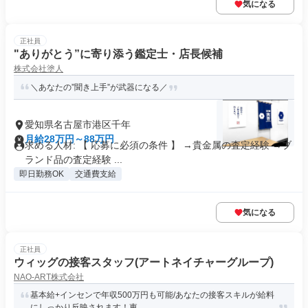
気になる
正社員
"ありがとう”に寄り添う鑑定士・店長候補
株式会社塗人
＼あなたの”聞き上手”が武器になる／
愛知県名古屋市港区千年
月給28万円～88万円
求める人材: 【 応募に必須の条件 】 →貴金属の査定経験 →ブ
ランド品の査定経験 ...
即日勤務OK
交通費支給
気になる
正社員
ウィッグの接客スタッフ(アートネイチャーグループ)
NAO-ART株式会社
基本給+インセンで年収500万円も可能/あなたの接客スキルが給料
にしっかり反映されます！東...