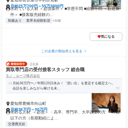
愛知県名古屋市中村区名駅
月給25万700円～55万3800円
求めている人材 ＜必須条件＞ ■学歴不問 ■経験不問 ＜歓迎条
件＞ ■接客販売経験の...
制服あり
業界未経験歓迎
+32個
気になる
この企業の類似求人を見る
正社員
買取専門店の受付接客スタッフ 総合職
モノ・ループ株式会社
月給36万円〜／年間120日休み！「想い出」を査定する鑑定士へ。
会話を楽しみながら稼げる未...
愛知県豊橋市向山町
月給36万円～50万円
求める人材: ＜必須＞ ・高卒、専門卒、大卒以上の方 ・49歳
以下の方（長期勤続によ...
交通費支給