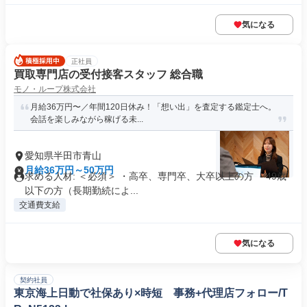
気になる
正社員
買取専門店の受付接客スタッフ 総合職
モノ・ループ株式会社
月給36万円〜／年間120日休み！「想い出」を査定する鑑定士へ。
会話を楽しみながら稼げる未...
愛知県半田市青山
月給36万円～50万円
求める人材: ＜必須＞ ・高卒、専門卒、大卒以上の方 ・49歳
以下の方（長期勤続によ...
交通費支給
気になる
契約社員
東京海上日動で社保あり×時短 事務+代理店フォロー/T