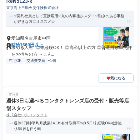
ReN5123-k
東京海上日動火災保険株式会社
✅契約社員として直接雇用✅丸の内駅徒歩スグ！✅動きのある事務
が好きな方にオススメ☆
愛知県名古屋市中区
時給1660円以上
求める人材: ◎未経験OK！ ◎高卒以上の方 ◎普通自動車免許
をお持ちの方 ～こん...
在宅OK
交通費支給
+1個
気になる
正社員
週休3日も選べるコンタクトレンズ店の受付・販売等店
舗スタッフ
株式会社中央コンタクト
週休3日制/平均月残業14.1h!有休取得平均8.5日!未経験OK/社割あ
り/転居を伴う転...