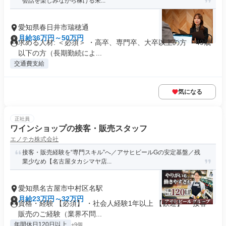
会話を楽しみながら稼げる未...
愛知県春日井市瑞穂通
月給36万円～50万円
求める人材: ＜必須＞ ・高卒、専門卒、大卒以上の方 ・49歳
以下の方（長期勤続によ...
交通費支給
気になる
正社員
ワインショップの接客・販売スタッフ
エノテカ株式会社
接客・販売経験を“専門スキル”へ／アサヒビールGの安定基盤／残
業少なめ【名古屋タカシマヤ店...
愛知県名古屋市中村区名駅
月給23万円～32万円
資格・経験 【必須】 ・社会人経験1年以上 【歓迎】 ・接客・
販売のご経験（業界不問...
年間休日120日以上
+9個