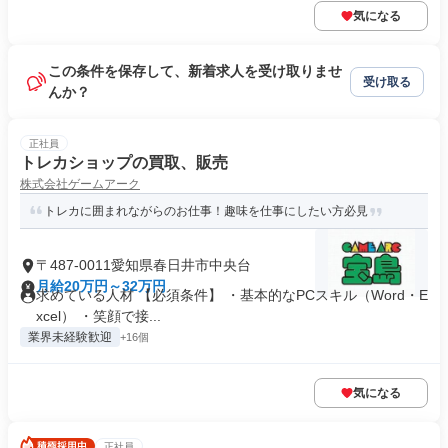
気になる
この条件を保存して、新着求人を受け取りませ
受け取る
んか？
正社員
トレカショップの買取、販売
株式会社ゲームアーク
トレカに囲まれながらのお仕事！趣味を仕事にしたい方必見
〒487-0011愛知県春日井市中央台
月給20万円～32万円
求めている人材 【必須条件】 ・基本的なPCスキル（Word・E
xcel） ・笑顔で接...
業界未経験歓迎
+16個
気になる
正社員