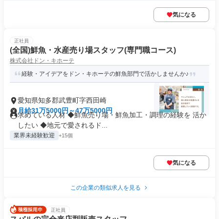
気になる
正社員
(全国)鮮魚・水産売り場スタッフ(専門職コース)
株式会社ドン・キホーテ
経験・アイデアをドン・キホーテの鮮魚部門で活かしませんか♪
愛知県知多郡武豊町字西田崎
月給31万5000円～47万5000円
求めている人材 ◆鮮魚売り場・鮮魚加工・調理の経験を 活か
したい ◆地元で愛されるド...
業界未経験歓迎
+15個
気になる
この企業の類似求人を見る
正社員