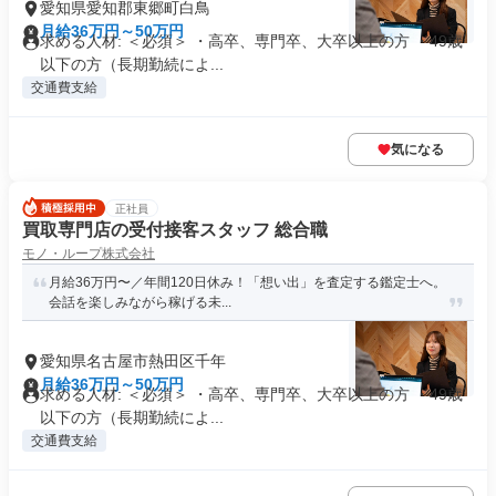
愛知県愛知郡東郷町白鳥
月給36万円～50万円
求める人材: ＜必須＞ ・高卒、専門卒、大卒以上の方 ・49歳
以下の方（長期勤続によ...
交通費支給
気になる
正社員
買取専門店の受付接客スタッフ 総合職
モノ・ループ株式会社
月給36万円〜／年間120日休み！「想い出」を査定する鑑定士へ。
会話を楽しみながら稼げる未...
愛知県名古屋市熱田区千年
月給36万円～50万円
求める人材: ＜必須＞ ・高卒、専門卒、大卒以上の方 ・49歳
以下の方（長期勤続によ...
交通費支給