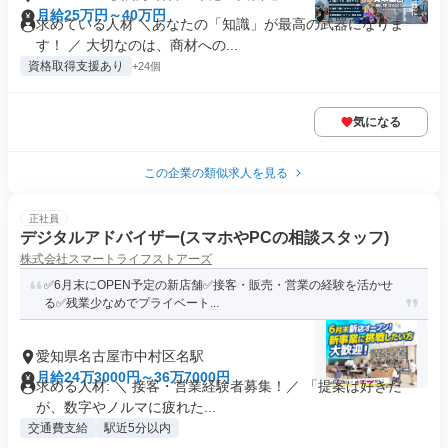
月給25万円～40万円
求めている人材 ＼あなたの「知識」が最高の武器になりま
す！ ／ 大切なのは、商材への...
資格取得支援あり
+24個
気になる
この企業の類似求人を見る
正社員
デジタルアドバイザー(スマホやPCの相談スタッフ)
株式会社スマートライフストアーズ
✅6月末にOPEN予定の新店舗✅接客・販売・営業の経験を活かせ
る✅残業少なめでプライベート...
愛知県名古屋市中村区名駅
月給24万3000円～36万7000円
求める人材: ＼ 接客・営業経験者募集！／ 「提案は好きだ
が、数字やノルマに疲れた...
交通費支給
駅近5分以内