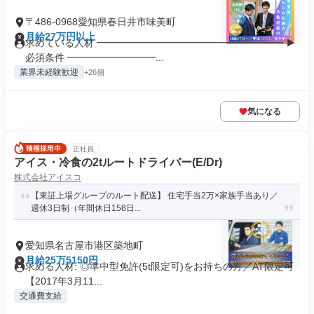
〒486-0968愛知県春日井市味美町
月給27万円以上
求めている人材 ━━━━━━━━━━━━━━━━━━━ ▶
必須条件 ━━━━━━━━━...
業界未経験歓迎
+26個
気になる
正社員
アイス・冷食の2tルートドライバー(E/Dr)
株式会社アイスコ
【東証上場グループのルート配送】 住宅手当2万×家族手当あり／
週休3日制（年間休日158日...
愛知県名古屋市港区築地町
月給25万5150円
求める人材: ◎準中型免許(5t限定可)をお持ちの方／AT限定可
【2017年3月11...
交通費支給