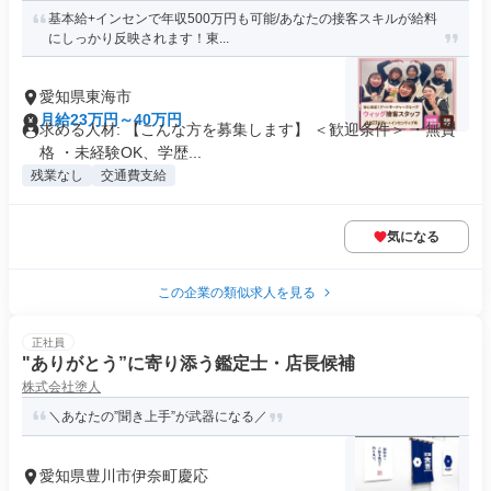
基本給+インセンで年収500万円も可能/あなたの接客スキルが給料
にしっかり反映されます！東...
愛知県東海市
月給23万円～40万円
求める人材: 【こんな方を募集します】 ＜歓迎条件＞ ・無資
格 ・未経験OK、学歴...
残業なし
交通費支給
気になる
この企業の類似求人を見る
正社員
"ありがとう”に寄り添う鑑定士・店長候補
株式会社塗人
＼あなたの”聞き上手”が武器になる／
愛知県豊川市伊奈町慶応