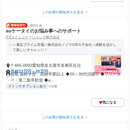
この企業の類似求人を見る
契約社員
auケータイのお悩み事へのサポート
ITXコミュニケーションズ株式会社
＜東証プライム市場／株式会社ノジマ100％子会社＞経験を活かし
て新しいチャレンジ！
〒465-0092愛知県名古屋市名東区社台
月給27万円～35万円
資格 最終学歴：高校卒業以上 ◆20～30代活躍中 ◆フリータ
ー・第二新卒歓迎 ◆a...
ストックオプションあり
+12個
気になる
この企業の類似求人を見る