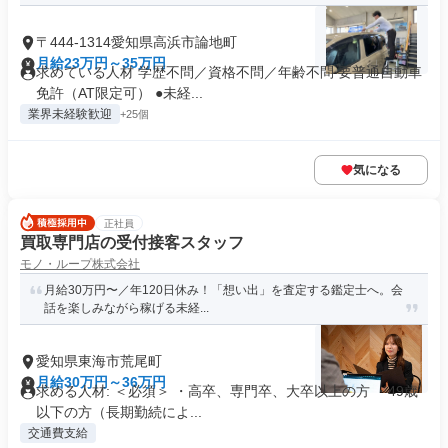
〒444-1314愛知県高浜市論地町
月給23万円～35万円
求めている人材 学歴不問／資格不問／年齢不問 要普通自動車
免許（AT限定可） ●未経...
業界未経験歓迎
+25個
気になる
正社員
買取専門店の受付接客スタッフ
モノ・ループ株式会社
月給30万円〜／年120日休み！「想い出」を査定する鑑定士へ。会
話を楽しみながら稼げる未経...
愛知県東海市荒尾町
月給30万円～36万円
求める人材: ＜必須＞ ・高卒、専門卒、大卒以上の方 ・49歳
以下の方（長期勤続によ...
交通費支給