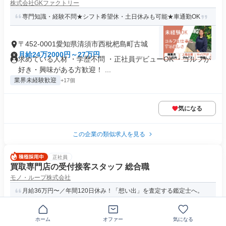
株式会社GKファクトリー
専門知識・経験不問★シフト希望休・土日休みも可能★車通勤OK
〒452-0001愛知県清須市西枇杷島町古城
月給24万2000円～27万円
求めている人材 ・学歴不問 ・正社員デビューOK ・ゴルフが
好き・興味がある方歓迎！ ...
業界未経験歓迎
+17個
気になる
この企業の類似求人を見る
正社員
買取専門店の受付接客スタッフ 総合職
モノ・ループ株式会社
月給36万円〜／年間120日休み！「想い出」を査定する鑑定士へ。
会話を楽しみながら稼げる未...
ホーム
オファー
気になる