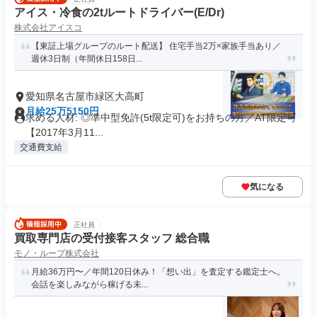
アイス・冷食の2tルートドライバー(E/Dr)
株式会社アイスコ
【東証上場グループのルート配送】 住宅手当2万×家族手当あり／
週休3日制（年間休日158日...
愛知県名古屋市緑区大高町
月給25万5150円
求める人材: ◎準中型免許(5t限定可)をお持ちの方／AT限定可
【2017年3月11...
交通費支給
気になる
正社員
買取専門店の受付接客スタッフ 総合職
モノ・ループ株式会社
月給36万円〜／年間120日休み！「想い出」を査定する鑑定士へ。
会話を楽しみながら稼げる未...