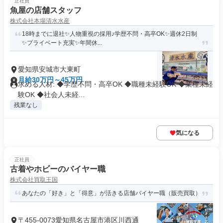
正社員
魚屋の店舗スタッフ
株式会社本場清水水産
18時までに退社✨人物重視の採用♪学歴不問・高卒OK✨週休2日制
✨プライベート充実✨年間休...
愛知県安城市大東町
月給30万円～45万円
求める人材: ◆学歴不問・高卒OK ◆職種未経験OK ◆業種未経
験OK ◆社会人未経...
残業なし
気になる
正社員
古着やホビーのバイヤー職
株式会社買取王国
あなたの「好き」と「得意」が活きる店舗バイヤー職（販売買取）
〒455-0073愛知県名古屋市港区川西通