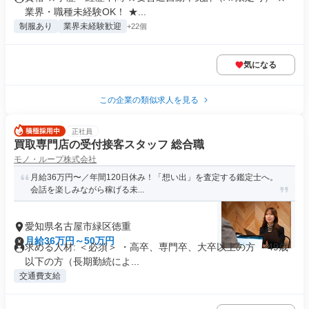
業界・職種未経験OK！ ★...
制服あり
業界未経験歓迎
+22個
気になる
この企業の類似求人を見る
正社員
買取専門店の受付接客スタッフ 総合職
モノ・ループ株式会社
月給36万円〜／年間120日休み！「想い出」を査定する鑑定士へ。
会話を楽しみながら稼げる未...
愛知県名古屋市緑区徳重
月給36万円～50万円
求める人材: ＜必須＞ ・高卒、専門卒、大卒以上の方 ・49歳
以下の方（長期勤続によ...
交通費支給