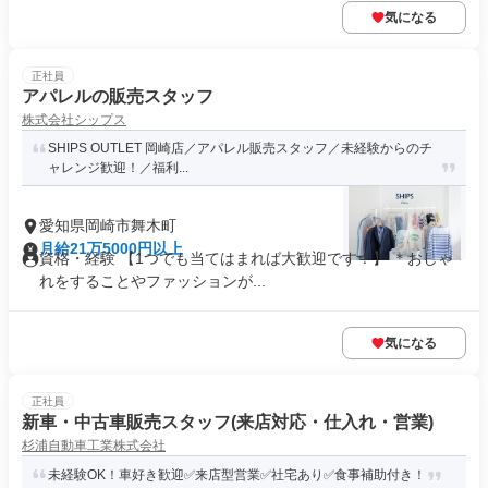
気になる
正社員
アパレルの販売スタッフ
株式会社シップス
SHIPS OUTLET 岡崎店／アパレル販売スタッフ／未経験からのチ
ャレンジ歓迎！／福利...
愛知県岡崎市舞木町
月給21万5000円以上
資格・経験 【1つでも当てはまれば大歓迎です！】 ＊おしゃ
れをすることやファッションが...
気になる
正社員
新車・中古車販売スタッフ(来店対応・仕入れ・営業)
杉浦自動車工業株式会社
未経験OK！車好き歓迎✅来店型営業✅社宅あり✅食事補助付き！