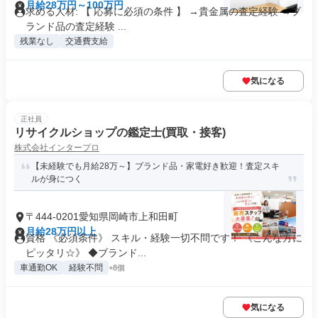
月給28万円～100万円
求める人材: 【 応募に必須の条件 】 →貴金属の査定経験 →ブ
ランド品の査定経験 ...
残業なし
交通費支給
気になる
正社員
リサイクルショップの鑑定士(買取・接客)
株式会社インタープロ
【未経験でも月給28万～】ブランド品・家電好き歓迎！査定スキ
ルが身につく
〒444-0201愛知県岡崎市上和田町
月給28万円以上
資格 《必須条件》 スキル・経験一切不問です！ 《こんな方に
ピッタリ☆》 ◆ブランド...
車通勤OK
経験不問
+8個
気になる