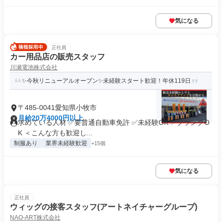
気になる
正社員
カー用品店の販売スタッフ
川瀬電池株式会社
✨今秋リニューアルオープン✨未経験スタート歓迎！年休119日
〒485-0041愛知県小牧市
月給20万4000円以上
求めている人材 ✅要普通自動車免許 ✅未経験OK ✅ブランクO
K ＜こんな方も歓迎し...
制服あり
業界未経験歓迎
+15個
気になる
正社員
ウィッグの接客スタッフ(アートネイチャーグループ)
NAO-ART株式会社