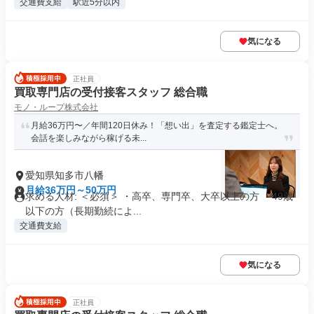
交通費支給
駅近5分以内
気になる
正社員
買取専門店の受付接客スタッフ 総合職
モノ・ループ株式会社
月給36万円〜／年間120日休み！「想い出」を査定する鑑定士へ。
会話を楽しみながら稼げる未...
愛知県知多市八幡
月給36万円～50万円
求める人材: ＜必須＞ ・高卒、専門卒、大卒以上の方 ・49歳
以下の方（長期勤続によ...
交通費支給
気になる
正社員