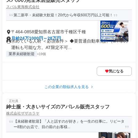
スバルの完全来店型販売スタッフ
スバル東海株式会社
第二新卒・未経験大歓迎！20代から年収600万円以上可能！
〒464-0858愛知県名古屋市千種区千種
月給24万1000円～28万円
求めている人材 ＜必須条件＞ ◆要普通自動車免許（MT車の
運転も可能な方。AT限定不可...
業界未経験歓迎
+19個
気になる
この企業の類似求人を見る
正社員
紳士服・大きいサイズのアパレル販売スタッフ
株式会社ザザホラヤ
【未経験者歓迎】「人と話すのが好き」を一生の仕事に。リピータ
ー8割のお店で、目の前のお客様...