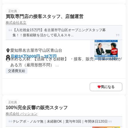
正社員
買取専門店の接客スタッフ、店舗運営
株式会社名立
【入社祝金15万円】名古屋市守山区オープニングスタッフ募
集！！接客経験を活かして収入＆スキ...
愛知県名古屋市守山区青山台
月給24万5000円～38万円
求める人材: 【活躍できる経験】 ・接客、販売、営業の経験が
ある方（雇用形態不問） ...
交通費支給
気になる
正社員
100%完全反響の販売スタッフ
株式会社 パッション
テレアポ・ノルマ無｜未経験OK｜賞与年3回｜年間休日120日