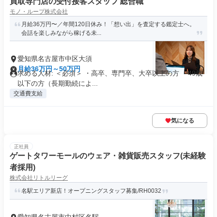
買取専門店の受付接客スタッフ 総合職
モノ・ループ株式会社
月給36万円〜／年間120日休み！「想い出」を査定する鑑定士へ。
会話を楽しみながら稼げる未...
愛知県名古屋市中区大須
月給36万円～50万円
求める人材: ＜必須＞ ・高卒、専門卒、大卒以上の方 ・49歳
以下の方（長期勤続によ...
交通費支給
気になる
正社員
ゲートタワーモールのウェア・雑貨販売スタッフ(未経験
者採用)
株式会社リトルリーグ
名駅エリア新店！オープニングスタッフ募集/RH0032