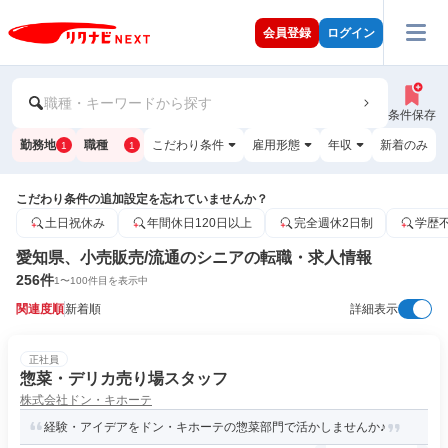
会員登録
ログイン
職種・キーワードから探す
条件保存
勤務地
職種
こだわり条件
雇用形態
年収
新着のみ
1
1
こだわり条件の追加設定を忘れていませんか？
土日祝休み
年間休日120日以上
完全週休2日制
学歴
愛知県、小売販売/流通のシニアの転職・求人情報
256
件
1
〜
100
件目を表示中
関連度順
新着順
詳細表示
正社員
惣菜・デリカ売り場スタッフ
株式会社ドン・キホーテ
経験・アイデアをドン・キホーテの惣菜部門で活かしませんか♪