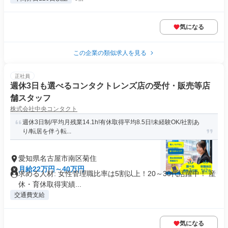
気になる
この企業の類似求人を見る
正社員
週休3日も選べるコンタクトレンズ店の受付・販売等店
舗スタッフ
株式会社中央コンタクト
週休3日制/平均月残業14.1h!有休取得平均8.5日!未経験OK/社割あ
り/転居を伴う転...
愛知県名古屋市南区菊住
月給22万円～40万円
求める人材: 女性管理職比率は5割以上！20～30代活躍中！ 産
休・育休取得実績...
交通費支給
気になる