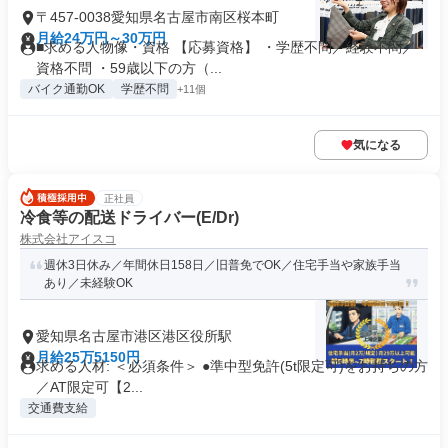
〒457-0038愛知県名古屋市南区桜本町
月給24万円～30万円
■求める人物像・資格 【応募資格】 ・学歴不問／経験不問／
資格不問 ・59歳以下の方（...
バイク通勤OK
学歴不問
+11個
気になる
正社員
冷食等の配送ドライバー(E/Dr)
株式会社アイスコ
週休3日休み／年間休日158日／旧普免でOK／住宅手当や家族手当
あり／未経験OK
愛知県名古屋市港区港区役所駅
月給25万5150円
求める人材: ＜必須条件＞ ●準中型免許(5t限定可)をお持ちの方
／AT限定可【2...
交通費支給