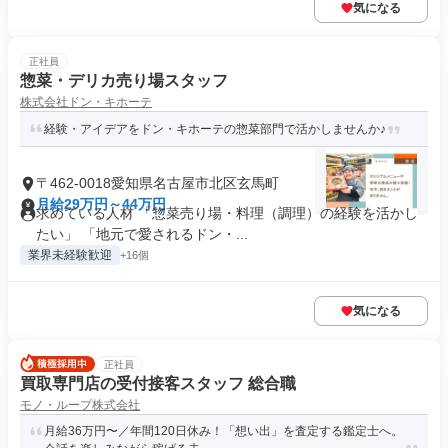
気になる
正社員
惣菜・デリカ売り場スタッフ
株式会社ドン・キホーテ
経験・アイデアをドン・キホーテの惣菜部門で活かしませんか♪
〒462-0018愛知県名古屋市北区玄馬町
月給29万円～44万円
求めている人材 「惣菜売り場・料理（調理）の経験を活かし
たい」 「地元で愛されるドン・...
業界未経験歓迎
+16個
気になる
正社員
買取専門店の受付接客スタッフ 総合職
モノ・ループ株式会社
月給36万円〜／年間120日休み！「想い出」を査定する鑑定士へ。