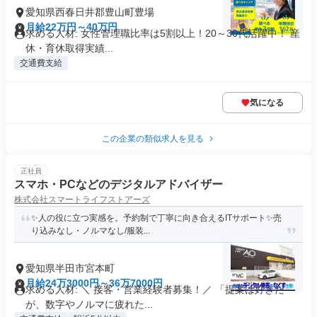
愛知県西春日井郡豊山町豊場
月給22万円～40万円
求める人材: 女性管理職比率は5割以上！20～30代活躍中！ 産
休・育休取得実績...
交通費支給
気になる
この企業の類似求人を見る
正社員
スマホ・PCなどのデジタルアドバイザー
株式会社スマートライフストアーズ
✨人の役に立つ実感を。予約制で丁寧に向き合えるITサポート✨売
り込みなし・ノルマなし/服装...
愛知県半田市宮本町
月給24万3000円～36万7000円
求める人材: ＼ 接客・営業経験者募集！／ 「提案は好きだ
が、数字やノルマに疲れた...