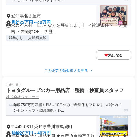
愛知県名古屋市
月給23万円～40万円
求める人材: 【こんな方を募集します】 ＜歓迎条件＞ ・無資
格 ・未経験OK、学歴...
残業なし
交通費支給
気になる
この企業の類似求人を見る
正社員
トヨタグループのカー用品店 整備・検査員スタッフ
株式会社ジェイオー
年収750万円可能！月8～10日休みで希望休も取りやすい◎社内イ
ンセンティブ・勤続表彰・各...
〒442-0811愛知県豊川市馬場町
月給20万円～40万円
資格 ★学歴・経歴不問 ★要普通自動車免許（AT限定可） ★