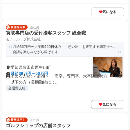
気になる
正社員
買取専門店の受付接客スタッフ 総合職
モノ・ループ株式会社
月給36万円〜／年間120日休み！「想い出」を査定する鑑定士へ。
会話を楽しみながら稼げる未...
愛知県豊田市西中山町
月給36万円～50万円
求める人材: ＜必須＞ ・高卒、専門卒、大卒以上の方 ・49歳
以下の方（長期勤続によ...
交通費支給
気になる
正社員
ゴルフショップの店舗スタッフ