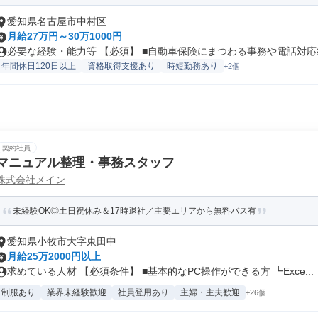
愛知県名古屋市中村区
月給27万円～30万1000円
必要な経験・能力等 【必須】 ■自動車保険にまつわる事務や電話対応経
年間休日120日以上
資格取得支援あり
時短勤務あり
+2個
契約社員
マニュアル整理・事務スタッフ
株式会社メイン
未経験OK◎土日祝休み＆17時退社／主要エリアから無料バス有
愛知県小牧市大字東田中
月給25万2000円以上
求めている人材 【必須条件】 ■基本的なPC操作ができる方 ┗Exce...
制服あり
業界未経験歓迎
社員登用あり
主婦・主夫歓迎
+26個