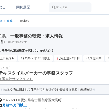
なる
閲覧履歴
求人検索
訳
/
事務
/
一般事務
知県、一般事務の転職・求人情報
2
件
1
〜
100
件目を表示中
わり条件の追加設定を忘れていませんか？
土日祝休み
年間休日120日以上
完全週休2日制
学歴不問
正社員
テキスタイルメーカーの事務スタッフ
有限会社サンクラフト
生地や布に囲まれて仕事ができる◎イラレ使える方歓迎！未経験◎
〒459-8001愛知県名古屋市緑区大高町
月給25万円以上