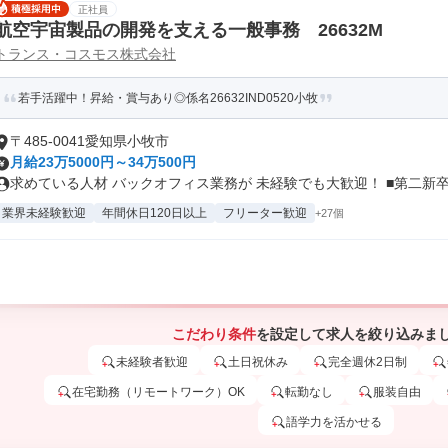
正社員
航空宇宙製品の開発を支える一般事務 26632M
トランス・コスモス株式会社
若手活躍中！昇給・賞与あり◎係名26632IND0520小牧
〒485-0041愛知県小牧市
月給23万5000円～34万500円
求めている人材 バックオフィス業務が 未経験でも大歓迎！ ■第二新卒.
業界未経験歓迎
年間休日120日以上
フリーター歓迎
+27個
こだわり条件
を設定して求人を絞り込みま
未経験者歓迎
土日祝休み
完全週休2日制
在宅勤務（リモートワーク）OK
転勤なし
服装自由
語学力を活かせる