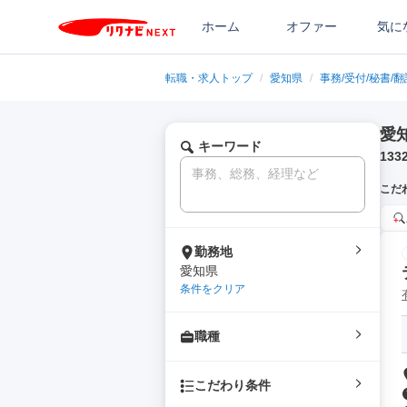
ホーム
オファー
気に
転職・求人トップ
/
愛知県
/
事務/受付/秘書/翻
愛
キーワード
133
こだ
勤務地
愛知県
条件をクリア
職種
こだわり条件