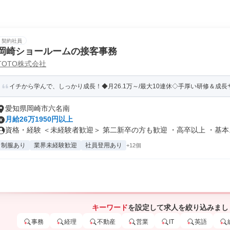
契約社員
岡崎ショールームの接客事務
TOTO株式会社
イチから学んで、しっかり成長！◆月26.1万～/最大10連休◇手厚い研修＆成
愛知県岡崎市六名南
月給26万1950円以上
資格・経験 ＜未経験者歓迎＞ 第二新卒の方も歓迎 ・高卒以上 ・基本..
制服あり
業界未経験歓迎
社員登用あり
+12個
キーワード
を設定して求人を絞り込みまし
事務
経理
不動産
営業
IT
英語