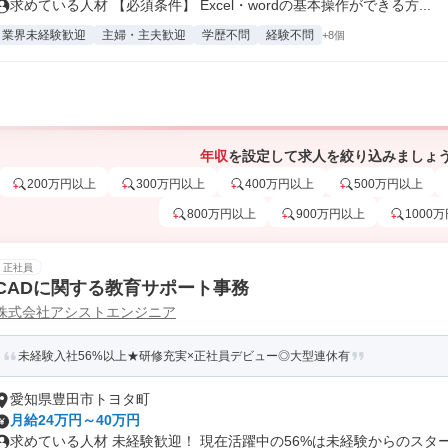
求めている人材 【必須条件】 Excel・wordの基本操作ができる方...
業界未経験歓迎
主婦・主夫歓迎
学歴不問
経験不問
+8個
年収
を設定して求人を絞り込みましょ
200万円以上
300万円以上
400万円以上
500万円以上
800万円以上
900万円以上
1000
正社員
CADに関する教育サポート事務
株式会社アシストエンジニア
未経験入社56%以上★研修充実×正社員デビュー◎大型連休有
愛知県豊田市トヨタ町
月給24万円～40万円
求めている人材 未経験歓迎！ 現在活躍中の56%は未経験からのスタート