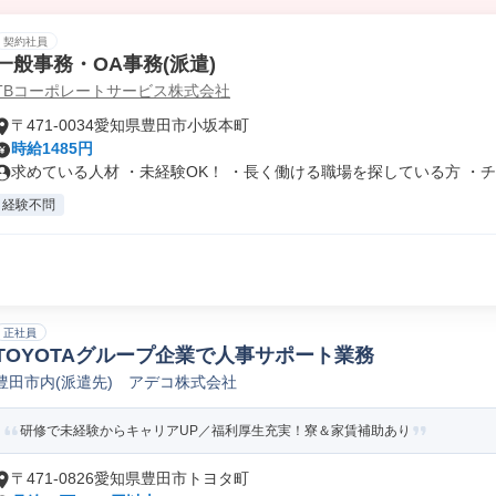
契約社員
一般事務・OA事務(派遣)
TBコーポレートサービス株式会社
〒471-0034愛知県豊田市小坂本町
時給1485円
求めている人材 ・未経験OK！ ・長く働ける職場を探している方 ・チー
経験不問
正社員
TOYOTAグループ企業で人事サポート業務
豊田市内(派遣先) アデコ株式会社
研修で未経験からキャリアUP／福利厚生充実！寮＆家賃補助あり
〒471-0826愛知県豊田市トヨタ町