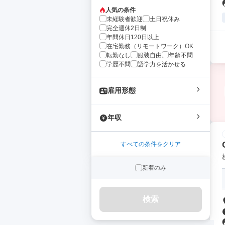
人気の条件
未経験者歓迎
土日祝休み
完全週休2日制
年間休日120日以上
在宅勤務（リモートワーク）OK
転勤なし
服装自由
年齢不問
学歴不問
語学力を活かせる
雇用形態
年収
すべての条件をクリア
新着のみ
検索