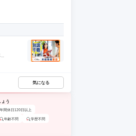
..
気になる
しょう
年間休日120日以上
年齢不問
学歴不問