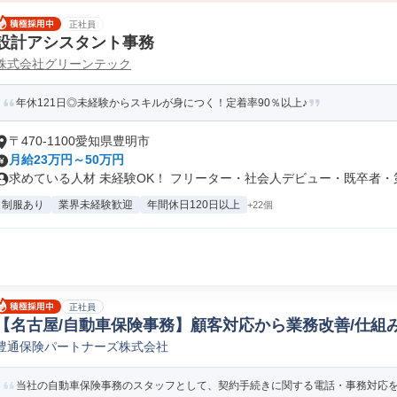
正社員
設計アシスタント事務
株式会社グリーンテック
年休121日◎未経験からスキルが身につく！定着率90％以上♪
〒470-1100愛知県豊明市
月給23万円～50万円
求めている人材 未経験OK！ フリーター・社会人デビュー・既卒者・第二
制服あり
業界未経験歓迎
年間休日120日以上
+22個
正社員
【名古屋/自動車保険事務】顧客対応から業務改善/仕組
豊通保険パートナーズ株式会社
事務
当社の自動車保険事務のスタッフとして、契約手続きに関する電話・事務対応を中