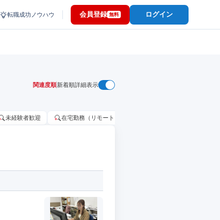
会員登録
ログイン
転職成功ノウハウ
無料
関連度順
新着順
詳細表示
未経験者歓迎
在宅勤務（リモートワーク）OK
家賃補助・住宅手当