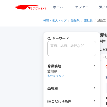
ホーム
オファー
気に
転職・求人トップ
/
愛知県
/
正社員
/
旭鉄工
愛
キーワード
4
件
1
こだ
勤務地
愛知県
条件をクリア
職種
こだわり条件