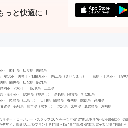
もっと快適に！
市
）
秋田県
山形県
福島県
県
（
横浜市
・
川崎市
・
相模原市
）
埼玉県
（
さいたま市
）
千葉県
（
千葉市
）
茨城
川県
福井県
山梨県
長野県
静岡市
・
浜松市
）
岐阜県
三重県
府
（
京都市
）
兵庫県
（
神戸市
）
奈良県
滋賀県
和歌山県
市
）
広島県
（
広島市
）
山口県
徳島県
香川県
愛媛県
高知県
佐賀県
長崎県
熊本県
（
熊本市
）
大分県
宮崎県
鹿児島県
沖縄県
ス/サポート
コーポレートスタッフ
SCM/生産管理/購買/物流
事務/受付/秘書/翻訳
小売
/デザイン職
建築/土木/プラント専門職
不動産専門職
機械/電気/電子製品専門職
化学