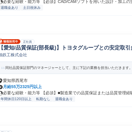
必要な経験・能力等 【必須】CAD/CAMソフトを用いた設計・加工の実.
退職金あり
土日祝休み
正社員
【愛知/品質保証(部長級)】トヨタグループとの安定取引多数
旭鉄工株式会社
管理
同社品質保証部門のマネージャーとして、主に下記の業務を担当いただきます。【
愛知県西尾市
月給55万2325円以上
必要な経験・能力等 【必須】■製造業での品質保証または品質管理経験■
年間休日120日以上
転勤なし
退職金あり