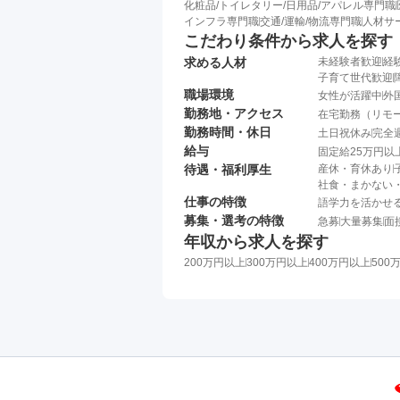
化粧品/トイレタリー/日用品/アパレル専門職
インフラ専門職
交通/運輸/物流専門職
人材サ
こだわり条件から求人を探す
求める人材
未経験者歓迎
経
子育て世代歓迎
職場環境
女性が活躍中
外
勤務地・アクセス
在宅勤務（リモ
勤務時間・休日
土日祝休み
完全
給与
固定給25万円以
待遇・福利厚生
産休・育休あり
社食・まかない
仕事の特徴
語学力を活かせ
募集・選考の特徴
急募
大量募集
面
年収から求人を探す
200万円以上
300万円以上
400万円以上
500