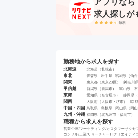
アプリなら
求人探しが
無料
勤務地から求人を探す
北海道
北海道
（
札幌市
）
東北
青森県
岩手県
宮城県
（
仙台
関東
東京都
（
東京23区
）
神奈川
甲信越
新潟県
（
新潟市
）
富山県
石
東海
愛知県
（
名古屋市
）
静岡県
（
関西
大阪府
（
大阪市
・
堺市
）
京都
中国・四国
鳥取県
島根県
岡山県
（
岡山
九州・沖縄
福岡県
（
北九州市
・
福岡市
）
職種から求人を探す
営業
企画/マーケティング/カスタマーサクセ
コンサル/士業/リサーチャー
IT
クリエイティブ