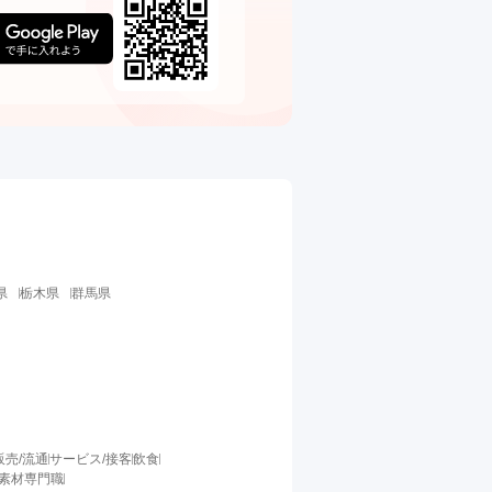
県
栃木県
群馬県
販売/流通
サービス/接客
飲食
/素材専門職