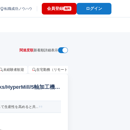
会員登録
ログイン
転職成功ノウハウ
無料
関連度順
新着順
詳細表示
未経験者歓迎
在宅勤務（リモートワーク）OK
家賃補助・住宅手当
HyperMill/5軸加工機
て生産性を高めると共...