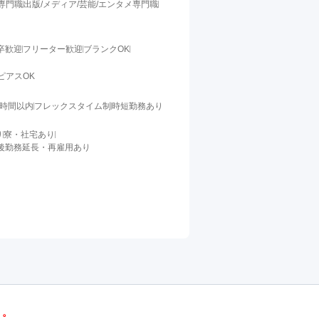
料専門職
出版/メディア/芸能/エンタメ専門職
卒歓迎
フリーター歓迎
ブランクOK
ピアスOK
0時間以内
フレックスタイム制
時短勤務あり
り
寮・社宅あり
後勤務延長・再雇用あり