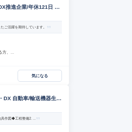
推進企業/年休121日 管
したご活躍を期待しています。
、...
気になる
DX 自動車/輸送機器生産
図◆工程整備2. ...