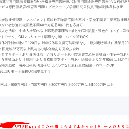
医薬品専門職
医療機器/理化学機器専門職
医療/福祉専門職
金融専門職
食品/香料/飼
ービス専門職
教育/保育専門職
エグゼクティブ
学術研究
公務員/団体職員/農林水産
験者歓迎
管理職・マネジメント経験歓迎
年齢不問
大卒以上
学歴不問
第二新卒歓迎
既
障がい者歓迎
転職回数不問
60代も応募可
70代も応募可
国人が活躍中
中途入社50％以上
高定着率
服装自由
ひげOK
髪型・髪色自由
ネイルOK
ートワーク）OK
フルリモート
転勤なし
車・バイク通勤OK
週休2日制
年間休日120日以上
連続休暇取得可能
残業なし（原則定時退社）
残業月2
上
固定給35万円以上
賞与あり
歩合給あり
完全歩合制
子育てサポートあり
介護休暇・介護サポートあり
交通費支給
家賃補助・住宅手当あ
・食事補助あり
社員割引あり
資格取得支援・手当あり
退職金あり
定年65歳以上
定年
る
海外勤務・海外出張あり
出張なし
ノルマなし
直行直帰
副業・WワークOK
接1回
リモート面接OK
職場見学可
万円以上
600万円以上
700万円以上
800万円以上
900万円以上
1000万円以上