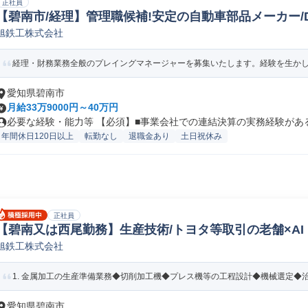
正社員
【碧南市/経理】管理職候補!安定の自動車部品メーカー/DX
旭鉄工株式会社
理会計
経理・財務業務全般のプレイングマネージャーを募集いたします。経験を生か
愛知県碧南市
月給33万9000円～40万円
必要な経験・能力等 【必須】■事業会社での連結決算の実務経験がある方
年間休日120日以上
転勤なし
退職金あり
土日祝休み
正社員
【碧南又は西尾勤務】生産技術/トヨタ等取引の老舗×AI・
旭鉄工株式会社
技術
1. 金属加工の生産準備業務◆切削加工機◆プレス機等の工程設計◆機械選定◆治具作
愛知県碧南市