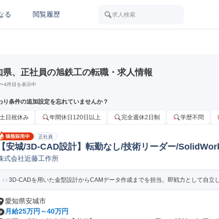
なる
閲覧履歴
求人検索
知県、正社員の旭鉄工の転職・求人情報
〜
4
件目を表示中
わり条件の追加設定を忘れていませんか？
土日祝休み
年間休日120日以上
完全週休2日制
学歴不問
正社員
【安城/3D-CAD設計】転勤なし/技術リーダー/SolidWorks/
株式会社近藤工作所
金型設計
3D-CADを用いた金型設計からCAMデータ作成までを担当。即戦力として自立し
愛知県安城市
月給25万円～40万円