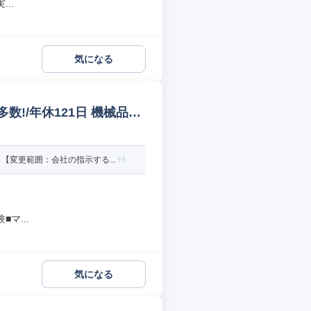
..
気になる
!/年休121日 機械品質
変更範囲：会社の指示する...
マ...
気になる