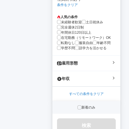
条件をクリア
人気の条件
未経験者歓迎
土日祝休み
完全週休2日制
年間休日120日以上
在宅勤務（リモートワーク）OK
転勤なし
服装自由
年齢不問
学歴不問
語学力を活かせる
雇用形態
年収
すべての条件をクリア
新着のみ
検索