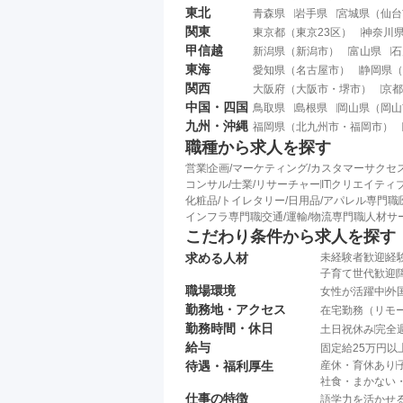
東北
青森県
岩手県
宮城県
（
仙台
関東
東京都
（
東京23区
）
神奈川
甲信越
新潟県
（
新潟市
）
富山県
石
東海
愛知県
（
名古屋市
）
静岡県
（
関西
大阪府
（
大阪市
・
堺市
）
京都
中国・四国
鳥取県
島根県
岡山県
（
岡山
九州・沖縄
福岡県
（
北九州市
・
福岡市
）
職種から求人を探す
営業
企画/マーケティング/カスタマーサクセ
コンサル/士業/リサーチャー
IT
クリエイティブ
化粧品/トイレタリー/日用品/アパレル専門職
インフラ専門職
交通/運輸/物流専門職
人材サ
こだわり条件から求人を探す
求める人材
未経験者歓迎
経
子育て世代歓迎
職場環境
女性が活躍中
外
勤務地・アクセス
在宅勤務（リモ
勤務時間・休日
土日祝休み
完全
給与
固定給25万円以
待遇・福利厚生
産休・育休あり
社食・まかない
仕事の特徴
語学力を活かせ