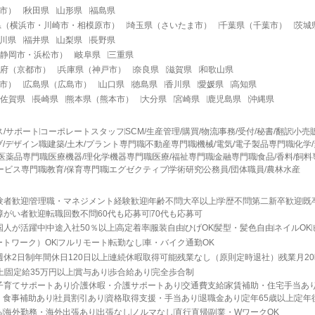
市
）
秋田県
山形県
福島県
県
（
横浜市
・
川崎市
・
相模原市
）
埼玉県
（
さいたま市
）
千葉県
（
千葉市
）
茨城
川県
福井県
山梨県
長野県
静岡市
・
浜松市
）
岐阜県
三重県
府
（
京都市
）
兵庫県
（
神戸市
）
奈良県
滋賀県
和歌山県
市
）
広島県
（
広島市
）
山口県
徳島県
香川県
愛媛県
高知県
佐賀県
長崎県
熊本県
（
熊本市
）
大分県
宮崎県
鹿児島県
沖縄県
ス/サポート
コーポレートスタッフ
SCM/生産管理/購買/物流
事務/受付/秘書/翻訳
小売
/デザイン職
建築/土木/プラント専門職
不動産専門職
機械/電気/電子製品専門職
化学
医薬品専門職
医療機器/理化学機器専門職
医療/福祉専門職
金融専門職
食品/香料/飼
ービス専門職
教育/保育専門職
エグゼクティブ
学術研究
公務員/団体職員/農林水産
験者歓迎
管理職・マネジメント経験歓迎
年齢不問
大卒以上
学歴不問
第二新卒歓迎
既
障がい者歓迎
転職回数不問
60代も応募可
70代も応募可
国人が活躍中
中途入社50％以上
高定着率
服装自由
ひげOK
髪型・髪色自由
ネイルOK
ートワーク）OK
フルリモート
転勤なし
車・バイク通勤OK
週休2日制
年間休日120日以上
連続休暇取得可能
残業なし（原則定時退社）
残業月2
上
固定給35万円以上
賞与あり
歩合給あり
完全歩合制
子育てサポートあり
介護休暇・介護サポートあり
交通費支給
家賃補助・住宅手当あ
・食事補助あり
社員割引あり
資格取得支援・手当あり
退職金あり
定年65歳以上
定年
る
海外勤務・海外出張あり
出張なし
ノルマなし
直行直帰
副業・WワークOK