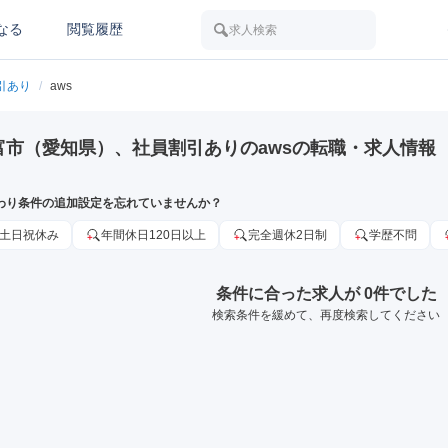
なる
閲覧履歴
求人検索
引あり
/
aws
富市（愛知県）、社員割引ありのawsの転職・求人情報
わり条件の追加設定を忘れていませんか？
土日祝休み
年間休日120日以上
完全週休2日制
学歴不問
条件に合った求人が 0件でした
検索条件を緩めて、再度検索してください