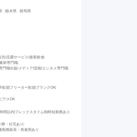
県
栃木県
群馬県
販売/流通
サービス/接客
飲食
/素材専門職
料専門職
出版/メディア/芸能/エンタメ専門職
卒歓迎
フリーター歓迎
ブランクOK
ピアスOK
0時間以内
フレックスタイム制
時短勤務あり
り
寮・社宅あり
後勤務延長・再雇用あり