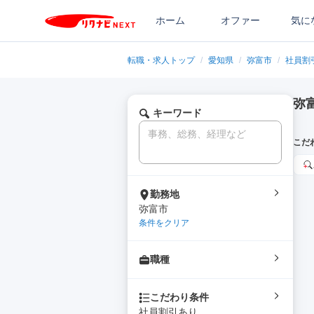
ホーム
オファー
気に
転職・求人トップ
/
愛知県
/
弥富市
/
社員割
弥
キーワード
こだ
勤務地
弥富市
条件をクリア
職種
こだわり条件
社員割引あり