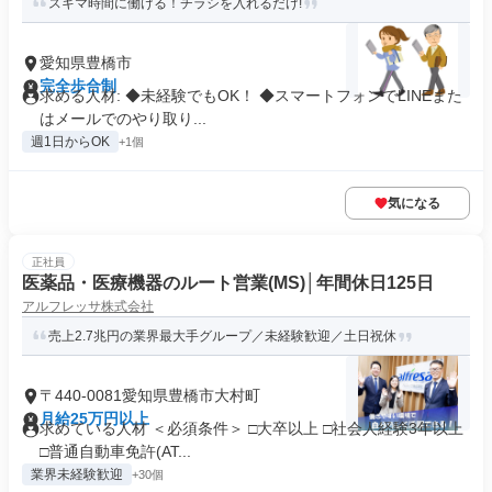
スキマ時間に働ける！チラシを入れるだけ!
愛知県豊橋市
完全歩合制
求める人材: ◆未経験でもOK！ ◆スマートフォンでLINEまた
はメールでのやり取り...
週1日からOK
+1個
気になる
正社員
医薬品・医療機器のルート営業(MS)│年間休日125日
アルフレッサ株式会社
売上2.7兆円の業界最大手グループ／未経験歓迎／土日祝休
〒440-0081愛知県豊橋市大村町
月給25万円以上
求めている人材 ＜必須条件＞ □大卒以上 □社会人経験3年以上
□普通自動車免許(AT...
業界未経験歓迎
+30個