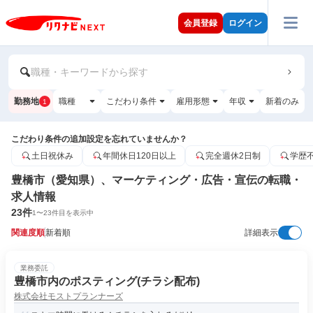
会員登録
ログイン
職種・キーワードから探す
勤務地
職種
こだわり条件
雇用形態
年収
新着のみ
1
こだわり条件の追加設定を忘れていませんか？
土日祝休み
年間休日120日以上
完全週休2日制
学歴
豊橋市（愛知県）、マーケティング・広告・宣伝の転職・
求人情報
23
件
1
〜
23
件目を表示中
関連度順
新着順
詳細表示
業務委託
豊橋市内のポスティング(チラシ配布)
株式会社モストプランナーズ