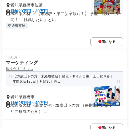
愛知県豊橋市佐藤
月給23万円～30万円
求める人材: ✅【未経験・第二新卒歓迎！】 学歴・経験一切不
問！ 「挑戦したい」とい...
交通費支給
気になる
正社員
マーケティング
株式会社アキレス
【29歳以下の方／未経験歓迎】髪色・ネイル自由｜土日祝休み｜
年間休日125日｜月給35万円...
愛知県豊橋市
月給25万円～40万円
求める人材: <募集要件> 29歳以下の方 （長期勤続によるキャ
リア形成のため） ...
気になる