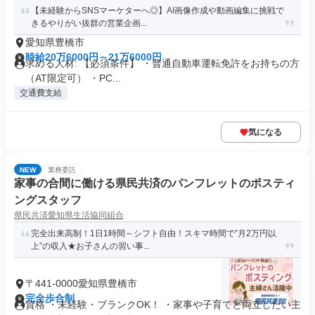
【未経験からSNSマーケターへ◎】AI画像作成や動画編集に挑戦で
きるやりがい抜群の営業企画...
愛知県豊橋市
時給20万6000円～21万6000円
求める人材: 【必須条件】 ・普通自動車運転免許をお持ちの方
（AT限定可） ・PC...
交通費支給
気になる
NEW
業務委託
家事の合間に働ける県民共済のパンフレットのポスティ
ングスタッフ
県民共済愛知県生活協同組合
完全出来高制！1日1時間～シフト自由！スキマ時間で”月2万円以
上”の収入★お子さんの習い事...
〒441-0000愛知県豊橋市
完全歩合制
資格 ・未経験・ブランクOK！ ・家事や子育てと両立したい主