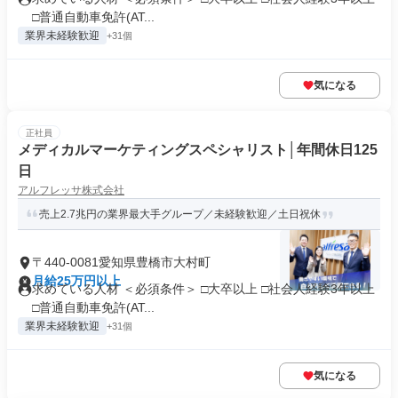
□普通自動車免許(AT...
業界未経験歓迎
+31個
気になる
正社員
メディカルマーケティングスペシャリスト│年間休日125
日
アルフレッサ株式会社
売上2.7兆円の業界最大手グループ／未経験歓迎／土日祝休
〒440-0081愛知県豊橋市大村町
月給25万円以上
求めている人材 ＜必須条件＞ □大卒以上 □社会人経験3年以上
□普通自動車免許(AT...
業界未経験歓迎
+31個
気になる