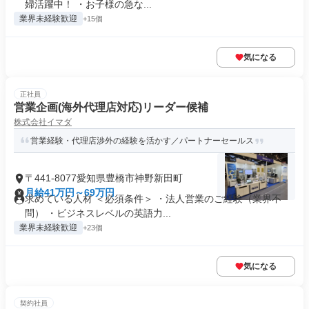
婦活躍中！ ・お子様の急な...
業界未経験歓迎
+15個
気になる
正社員
営業企画(海外代理店対応)リーダー候補
株式会社イマダ
営業経験・代理店渉外の経験を活かす／パートナーセールス
〒441-8077愛知県豊橋市神野新田町
月給41万円～69万円
求めている人材 ＜必須条件＞ ・法人営業のご経験（業界不
問） ・ビジネスレベルの英語力...
業界未経験歓迎
+23個
気になる
契約社員