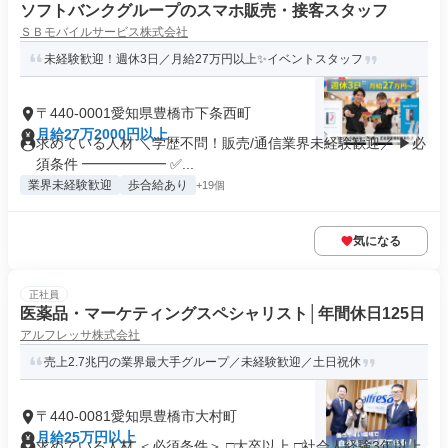
ソフトバンクグループのスマホ販売・接客スタッフ
ＳＢモバイルサービス株式会社
未経験歓迎！週休3日／月給27万円以上✨イベントスタッフ
〒440-0001愛知県豊橋市下条西町
月給27万2000円以上
求めている人材 ＼学歴不問！販売/通信業界未経験歓迎／ ▶必
須条件 ━━━━━━ ✅...
業界未経験歓迎
歩合給あり
+19個
気になる
正社員
医薬品・マーケティングスペシャリスト│年間休日125日
アルフレッサ株式会社
売上2.7兆円の業界最大手グループ／未経験歓迎／土日祝休
〒440-0081愛知県豊橋市大村町
月給25万円以上
求めている人材 ＜必須条件＞ □大卒以上 □社会人経験3年以上