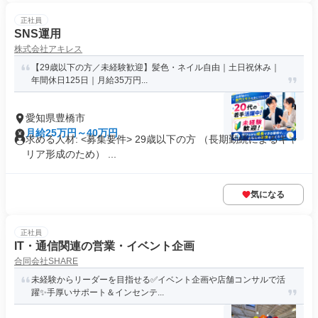
正社員
SNS運用
株式会社アキレス
【29歳以下の方／未経験歓迎】髪色・ネイル自由｜土日祝休み｜
年間休日125日｜月給35万円...
愛知県豊橋市
月給25万円～40万円
求める人材: <募集要件> 29歳以下の方 （長期勤続によるキャ
リア形成のため） ...
気になる
正社員
IT・通信関連の営業・イベント企画
合同会社SHARE
未経験からリーダーを目指せる✅イベント企画や店舗コンサルで活
躍✨手厚いサポート＆インセンテ...