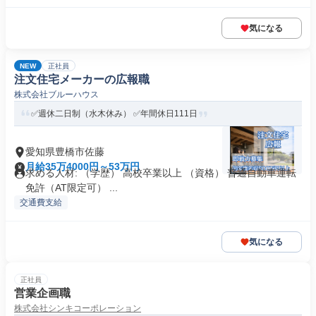
気になる
NEW
正社員
注⽂住宅メーカーの広報職
株式会社ブルーハウス
✅週休⼆⽇制（⽔⽊休み） ✅年間休日111日
愛知県豊橋市佐藤
月給35万4000円～53万円
求める人材: （学歴） ⾼校卒業以上 （資格） 普通⾃動⾞運転
免許（AT限定可） ...
交通費支給
気になる
正社員
営業企画職
株式会社シンキコーポレーション