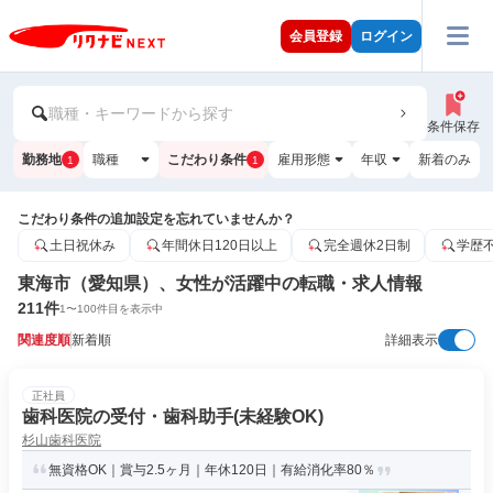
会員登録
ログイン
職種・キーワードから探す
条件保存
勤務地
職種
こだわり条件
雇用形態
年収
新着のみ
1
1
こだわり条件の追加設定を忘れていませんか？
土日祝休み
年間休日120日以上
完全週休2日制
学歴
東海市（愛知県）、女性が活躍中の転職・求人情報
211
件
1
〜
100
件目を表示中
関連度順
新着順
詳細表示
正社員
歯科医院の受付・歯科助手(未経験OK)
杉山歯科医院
無資格OK｜賞与2.5ヶ月｜年休120日｜有給消化率80％