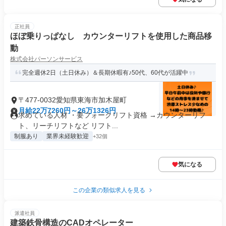
正社員
ほぼ乗りっぱなし カウンターリフトを使用した商品移
動
株式会社パーソンサービス
完全週休2日（土日休み）＆長期休暇有♪50代、60代が活躍中
〒477-0032愛知県東海市加木屋町
月給22万7260円～26万1326円
求めている人材 ・要フォークリフト資格 →カウンターリフ
ト、リーチリフトなど リフト...
制服あり
業界未経験歓迎
+32個
気になる
この企業の類似求人を見る
派遣社員
建築鉄骨構造のCADオペレーター