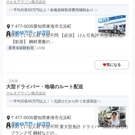
マルタアマゾン株式会社
平均月収50万円以上！各種資格取得費用補助あり
〒477-0035愛知県東海市元浜町
月給40万円～60万円
求めている人材 学歴不問 【必須】 けん引免許 大型運転免許
【歓迎】 鋼材運搬の...
業界未経験歓迎
+22個
気になる
正社員
大型ドライバー・地場のルート配送
マルタアマゾン株式会社
平均月収45万円以上！！元請けだから叶う生涯現役
〒477-0035愛知県東海市元浜町
月給40万円～60万円
求めている人材 学歴不問 要大型免許 ドライバー経験のある方
ブランク可 鋼材などの...