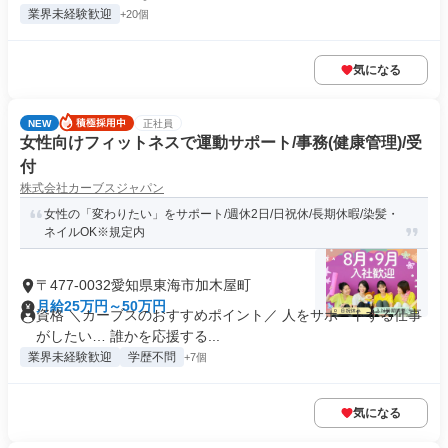
業界未経験歓迎
+20個
気になる
NEW
正社員
女性向けフィットネスで運動サポート/事務(健康管理)/受
付
株式会社カーブスジャパン
女性の「変わりたい」をサポート/週休2日/日祝休/長期休暇/染髪・
ネイルOK※規定内
〒477-0032愛知県東海市加木屋町
月給25万円～50万円
資格 ＼カーブスのおすすめポイント／ 人をサポートする仕事
がしたい… 誰かを応援する...
業界未経験歓迎
学歴不問
+7個
気になる