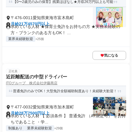
【0〜2歳児のみの保育】残業ほぼなし★月収26万円以上も可能
〒476-0011愛知県東海市富木島町
月給21万4570円以上
求めている人材 ★保育士免許をお持ちの方 ★実務未経験の
方・ブランクのある方もOK！ ...
業界未経験歓迎
+25個
気になる
正社員
近距離配送の中型ドライバー
ITOグループ 株式会社伊藤商店
普通免許のみでOK！大型免許全額補助制度あり！未経験大歓迎！
〒477-0032愛知県東海市加木屋町
月給28万7500円以上
求めている人材 【 必須条件 】 普通免許 （AT限定可） をお持
ちであること ・学...
制服あり
業界未経験歓迎
+29個