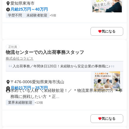
愛知県東海市
月給25万円～40万円
学歴不問
未経験者歓迎
+5個
気になる
正社員
物流センターでの入出荷事務スタッフ
株式会社コラビス
入出荷事務／年間休日120日！未経験から安定企業の事務職に♪
〒476-0006愛知県東海市浅山
月給21万円～25万円
求めている人材 ＼未経験歓迎！／ ＊物流業界未経験の方 ＊事
務職に挑戦したい方 ＊正...
業界未経験歓迎
+13個
気になる