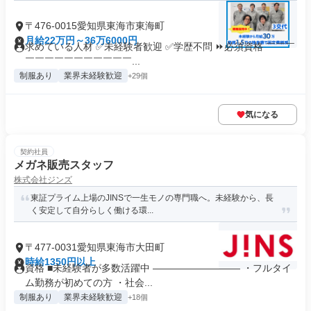
〒476-0015愛知県東海市東海町
月給22万円～36万6000円
求めている人材 ✅未経験者歓迎 ✅学歴不問 ⏩必須資格 ￣￣￣
￣￣￣￣￣￣￣￣￣￣￣...
制服あり
業界未経験歓迎
+29個
気になる
契約社員
メガネ販売スタッフ
株式会社ジンズ
東証プライム上場のJINSで一生モノの専門職へ。未経験から、長
く安定して自分らしく働ける環...
〒477-0031愛知県東海市大田町
時給1350円以上
資格 ■未経験者が多数活躍中 ――――――――― ・フルタイ
ム勤務が初めての方 ・社会...
制服あり
業界未経験歓迎
+18個