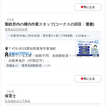
気になる
正社員
製鉄所内の構内作業スタッフ(コークスの回収・運搬)
有限会社生田企業
作業30分毎に30分休憩・実作業3ｈ程✅17時退勤・土日休み
〒476-0015愛知県東海市東海町
月給20万円以上
求めている人材 ✅経験不問、未経験歓迎！ ✅学歴不問 ✅普通
自動車免許（AT限定可） ...
制服あり
業界未経験歓迎
+12個
気になる
正社員
保育士
社会福祉法人千寿会