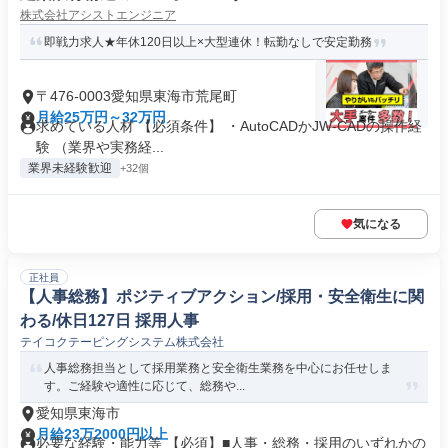
株式会社アシストエンジニア
即戦力求人★年休120日以上×大型連休！転勤なしで安定勤務
〒476-0003愛知県東海市荒尾町
月給25万円～32万円
求めている人材 【必須条件】 ・AutoCADかJW-CADの操作経
験 （業界や実務経...
業界未経験歓迎
+32個
気になる
正社員
【人事総務】ポジティブアクション/採用・安全衛生に関
わる/休日127日 採用人事
テイコクテーピングシステム株式会社
人事総務担当として採用業務と安全衛生業務を中心にお任せしま
す。ご経験や適性に応じて、総務や...
愛知県東海市
月給23万2000円以上
必要な経験・能力等 【必須】■人事・総務・採用のいずれかの