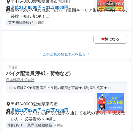
〒476-0003愛知県東海市荒尾町
月給21万6000円～31万6000円
資格 <必須> ■39歳以下の方 （長期キャリア形成のため） ◇未
経験・初心者OK！...
業界未経験歓迎
+15個
気になる
この企業の類似求人を見る
正社員
バイク配達員(手紙・荷物など)
日本郵便株式会社
未経験OK★安定雇用で長期の活躍が可能★福利厚生充実★
〒476-0000愛知県東海市
月給21万8200円～22万3100円
求めている人材 ◎郵便の仕事を通じて地域の暮らしを 支えた
い方 ＜必要資格＞ ■普...
制服あり
業界未経験歓迎
+10個