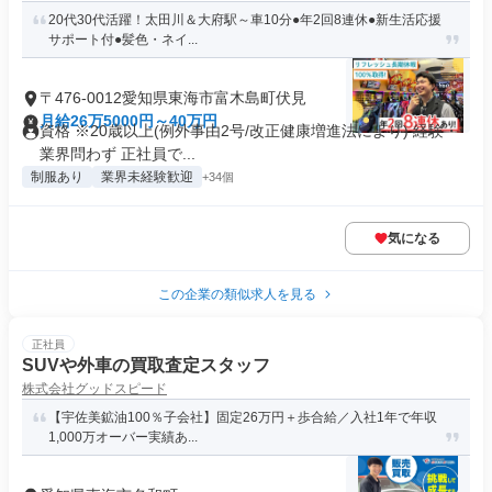
20代30代活躍！太田川＆大府駅～車10分●年2回8連休●新生活応援
サポート付●髪色・ネイ...
〒476-0012愛知県東海市富木島町伏見
月給26万5000円～40万円
資格 ※20歳以上(例外事由2号/改正健康増進法により) 経験・
業界問わず 正社員で...
制服あり
業界未経験歓迎
+34個
気になる
この企業の類似求人を見る
正社員
SUVや外車の買取査定スタッフ
株式会社グッドスピード
【宇佐美鉱油100％子会社】固定26万円＋歩合給／入社1年で年収
1,000万オーバー実績あ...