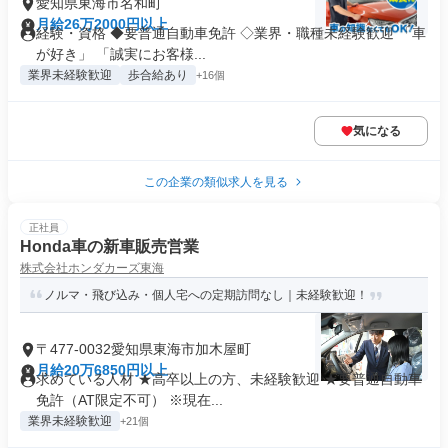
愛知県東海市名和町
月給26万2000円以上
経験・資格 ◆要普通自動車免許 ◇業界・職種未経験歓迎 「車
が好き」 「誠実にお客様...
業界未経験歓迎
歩合給あり
+16個
気になる
この企業の類似求人を見る
正社員
Honda車の新車販売営業
株式会社ホンダカーズ東海
ノルマ・飛び込み・個人宅への定期訪問なし｜未経験歓迎！
〒477-0032愛知県東海市加木屋町
月給20万6850円以上
求めている人材 ★高卒以上の方、未経験歓迎 ★要普通自動車
免許（AT限定不可） ※現在...
業界未経験歓迎
+21個