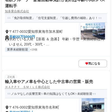
運転手
知多乗合株式会社
「免許取得制度」「住宅支援制度」「引越し費用の補助」あり！
〒477-0032愛知県東海市加木屋町
月給20万5000円
求めている人材 【新着 ＆ 急募】 年齢・学歴・実務経験は問
いません 20代・30代・...
業界未経験歓迎
+19個
気になる
正社員
輸入車やアメ車を中心とした中古車の営業・販売
ＨＡＰＰＹ ＳＭＩＬＥ株式会社
ノルマなしの反響営業✨車の知識はなくてもOK✨未経験歓迎
〒476-0002愛知県東海市名和町