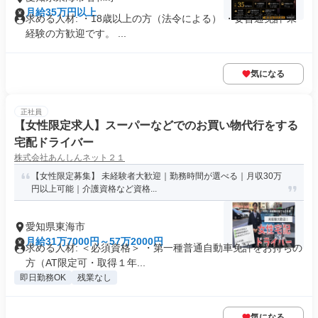
月給35万円以上
求める人材: ・18歳以上の方（法令による） ・要普通免許 未
経験の方歓迎です。 ...
気になる
正社員
【女性限定求人】スーパーなどでのお買い物代行をする
宅配ドライバー
株式会社あんしんネット２１
【女性限定募集】 未経験者大歓迎｜勤務時間が選べる｜月収30万
円以上可能｜介護資格など資格...
愛知県東海市
月給31万7000円～57万2000円
求める人材: ＜必須資格＞ ・第一種普通自動車免許をお持ちの
方（AT限定可・取得１年...
即日勤務OK
残業なし
気になる