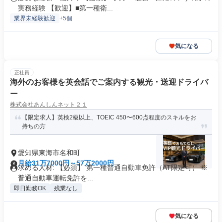
実務経験 【歓迎】■第一種衛...
業界未経験歓迎
+5個
気になる
正社員
海外のお客様を英会話でご案内する観光・送迎ドライバ
ー
株式会社あんしんネット２１
【限定求人】英検2級以上、TOEIC 450〜600点程度のスキルをお
持ちの方
愛知県東海市名和町
月給31万7000円～57万2000円
求める人材: 【必須】 第一種普通自動車免許（AT限定可） ※
普通自動車運転免許を...
即日勤務OK
残業なし
気になる