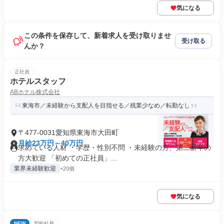
気になる
この条件を保存して、新着求人を受け取りませ
受け取る
んか？
正社員
ホテルスタッフ
ABホテル株式会社
東海市／未経験から支配人を目指せる／残業少なめ／転勤なし
〒477-0031愛知県東海市大田町
月給23万円～40万円
求めている人材 ・学歴・性別不問 ・未経験の方、第二新卒の
方大歓迎 「初めての正社員」...
業界未経験歓迎
+20個
気になる
NEW
契約社員