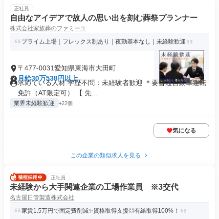
正社員
自由なアイデアで故人の思い出を刻む葬祭プランナー
株式会社家族葬のファミーユ
プライム上場｜フレックス制あり｜夜勤基本なし｜未経験歓迎
〒477-0031愛知県東海市大田町
月給30万538円以上
求めている人材 学歴不問：未経験者歓迎 ＊要普通自動車運転
免許（AT限定可） 【 先...
業界未経験歓迎
+22個
気になる
この企業の類似求人を見る
正社員
未経験から大手関連企業の工場作業員 ※3交代
名古屋日管製造株式会社
家賃1.5万円で固定費削減✨資格取得支援◎有給取得100%！