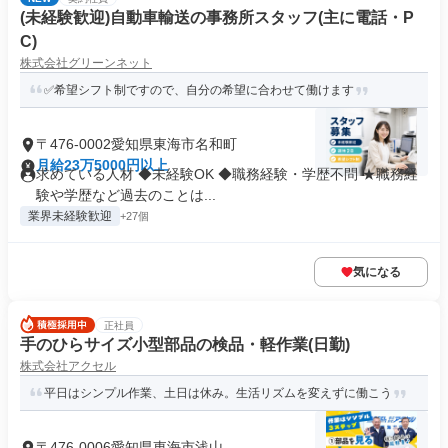
(未経験歓迎)自動車輸送の事務所スタッフ(主に電話・P
C)
株式会社グリーンネット
✅希望シフト制ですので、自分の希望に合わせて働けます
〒476-0002愛知県東海市名和町
月給23万5000円以上
求めている人材 ◆未経験OK ◆職務経験・学歴不問 ★職務経
験や学歴など過去のことは...
業界未経験歓迎
+27個
気になる
正社員
手のひらサイズ小型部品の検品・軽作業(日勤)
株式会社アクセル
平日はシンプル作業、土日は休み。生活リズムを変えずに働こう
〒476-0006愛知県東海市浅山