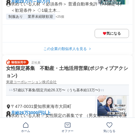
月給28万円～60万円
求めている人材 ＜必須条件＞ 普通自動車免許（AT限定可）
＜歓迎条件＞ ◇1級土木...
制服あり
業界未経験歓迎
+25個
気になる
この企業の類似求人を見る
正社員
女性限定募集 不動産・土地活用営業(ポジティブアクシ
ョン)
東建コーポレーション株式会社
57歳以下募集/固定月給26.3万〜（うち基本給13万〜)
〒477-0031愛知県東海市大田町
月給26万3000円以上
求めている人材 ✅女性限定の募集です （男女雇用機会均等法
第8条 ポジティブ・アクショ...
業界未経験歓迎
歩合給あり
+23個
ホーム
オファー
気になる