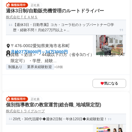
正社員
週休3日制/自動販売機管理のルートドライバー
株式会社ＴＥＡＭＳ
【週休3日・日勤専属】コカ・コーラ社のトップパートナー◎学
歴・経験不問！月給27万円以上＋...
〒476-0002愛知県東海市名和町
月給27万8000円～34万3000円
資格 ＜必須＞ ・44歳以下の方（省令3のイ） ・普通免許（AT
限定可） ・学歴、経験...
制服あり
業界未経験歓迎
+18個
気になる
正社員
個別指導教室の教室運営(総合職_地域限定型)
株式会社トライグループ
20代・30代活躍中◆週休2日制・年休120日◆未経験歓迎！