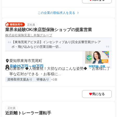
この企業の類似求人を見る
正社員
業界未経験OK/来店型保険ショップの提案営業
株式会社保険見直し本舗グループ
【東海荒尾アピタ店】インセンティブあり|完全反響営業|テレア
ポ・飛び込みなどの営業活動一切...
愛知県東海市荒尾町
月給25万円～40万円
応募条件 ◆人物重視！大切なのはこんな姿勢◆ ・お客様に丁
寧な応対ができる ・お客様に...
資格取得支援あり
研修あり
+1個
気になる
正社員
近距離トレーラー運転手