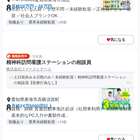
月給20万円～26万円
求めている人材 ✅学歴不問 ✅未経験歓迎 ✅正社員デビュー歓
迎 ✅社会人ブランクOK ...
制服あり
業界未経験歓迎
+28個
気になる
正社員
精神科訪問看護ステーションの相談員
株式会社ファーストナース
土日祝休み＆日勤のみ！未経験歓迎！精神科訪問看護ステーション
の相談員【医療行為なし】
愛知県東海市高横須賀町
月給24万5000円以上
資格・経験 普通自動車免許必須（社用車利用） 未経験者歓迎
基本的なPC入力や書類作成...
制服あり
業界未経験歓迎
+13個
気になる