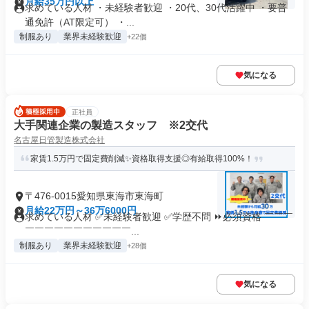
月給35万円以上
求めている人材 ・未経験者歓迎 ・20代、30代活躍中 ・要普
通免許（AT限定可） ・...
制服あり
業界未経験歓迎
+22個
気になる
正社員
大手関連企業の製造スタッフ ※2交代
名古屋日管製造株式会社
家賃1.5万円で固定費削減✨資格取得支援◎有給取得100%！
〒476-0015愛知県東海市東海町
月給22万円～36万6000円
求めている人材 ✅未経験者歓迎 ✅学歴不問 ⏩必須資格 ￣￣￣
￣￣￣￣￣￣￣￣￣￣￣...
制服あり
業界未経験歓迎
+28個
気になる