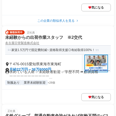
気になる
この企業の類似求人を見る
正社員
未経験からの出荷作業スタッフ ※2交代
名古屋日管製造株式会社
家賃1.5万円で固定費削減✨資格取得支援◎有給取得100%！
〒476-0015愛知県東海市東海町
月給22万円～36万6000円
求めている人材 ✅未経験者歓迎 ✅学歴不問 ⏩必須資格 ￣￣￣
￣￣￣￣￣￣￣￣￣￣￣...
制服あり
業界未経験歓迎
+28個
気になる
正社員
名鉄グループ 普通自動車免許があれば年齢不問のバス