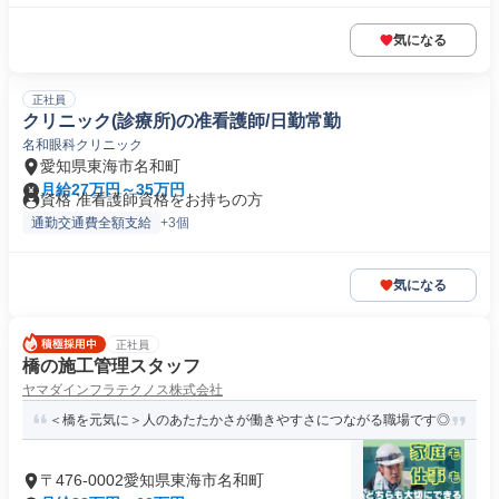
気になる
正社員
クリニック(診療所)の准看護師/日勤常勤
名和眼科クリニック
愛知県東海市名和町
月給27万円～35万円
資格 准看護師資格をお持ちの方
通勤交通費全額支給
+3個
気になる
正社員
橋の施工管理スタッフ
ヤマダインフラテクノス株式会社
＜橋を元気に＞人のあたたかさが働きやすさにつながる職場です◎
〒476-0002愛知県東海市名和町