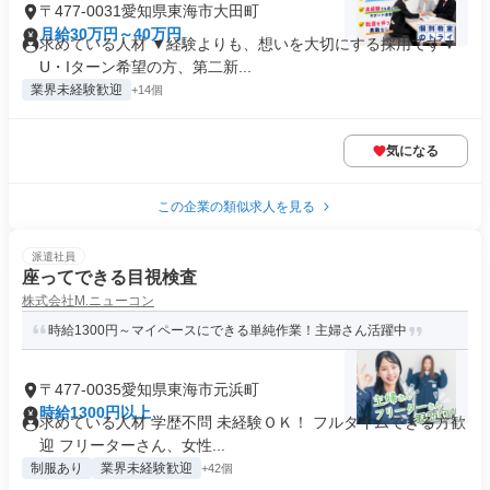
〒477-0031愛知県東海市大田町
月給30万円～40万円
求めている人材 ▼経験よりも、想いを大切にする採用です▼
U・Iターン希望の方、第二新...
業界未経験歓迎
+14個
気になる
この企業の類似求人を見る
派遣社員
座ってできる目視検査
株式会社М.ニューコン
時給1300円～マイペースにできる単純作業！主婦さん活躍中
〒477-0035愛知県東海市元浜町
時給1300円以上
求めている人材 学歴不問 未経験ＯＫ！ フルタイムできる方歓
迎 フリーターさん、女性...
制服あり
業界未経験歓迎
+42個