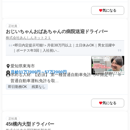
気になる
正社員
おじいちゃんおばあちゃんの病院送迎ドライバー
株式会社あんしんネット２１
<即日内定提示可能!＞月収38万円以上｜土日休みOK｜男女活躍中
｜ボーナス年3回｜入社祝い...
愛知県東海市
月給31万7000円～57万2000円
求める人材: 【必須】 第一種普通自動車免許（AT限定可） ※
普通自動車運転免許を取...
即日勤務OK
残業なし
気になる
正社員
45t構内大型ドライバー