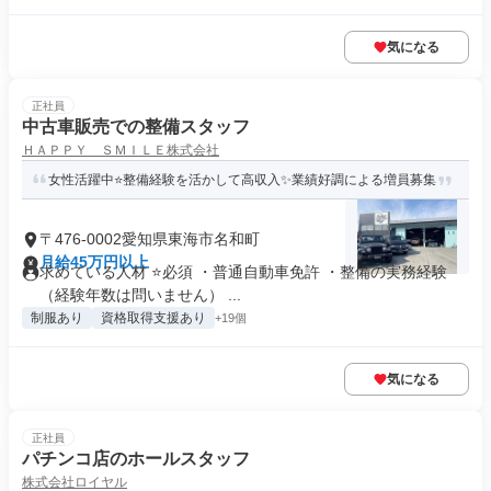
気になる
正社員
中古車販売での整備スタッフ
ＨＡＰＰＹ ＳＭＩＬＥ株式会社
女性活躍中⭐整備経験を活かして高収入✨業績好調による増員募集
〒476-0002愛知県東海市名和町
月給45万円以上
求めている人材 ⭐必須 ・普通自動車免許 ・整備の実務経験
（経験年数は問いません） ...
制服あり
資格取得支援あり
+19個
気になる
正社員
パチンコ店のホールスタッフ
株式会社ロイヤル