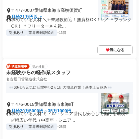
〒477-0037愛知県東海市高横須賀町
月給21万円以上
求めている人材 ＼✨未経験歓迎！無資格OK！✨／ ＊ブランク
OK！ ＊フリーターさん歓...
制服あり
業界未経験歓迎
+13個
気になる
契約社員
未経験からの軽作業スタッフ
名古屋日管製造株式会社
60代も元気に活躍中✨2人1組の簡単作業！基本土日休み
〒476-0015愛知県東海市東海町
月給20万5000円～35万1000円
求めている人材 ミドル・シニア世代も安心して働ける環境✨
✅幅広い年代（中高年・シニア...
制服あり
業界未経験歓迎
+28個