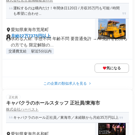
株式会社名古屋隔離板製作所
運転するのは構内だけ！年間休日120日 / 月収35万円も可能 / 時間
も希望に合わせ...
愛知県東海市荒尾町
月給22万7375円以上
求める人材: 学歴不問 年齢不問 要普通免許 →AT免許をお持ち
の方でも 限定解除の...
交通費支給
駅近5分以内
気になる
この企業の類似求人を見る
正社員
キャバクラのホールスタッフ 正社員/東海市
株式会社ハーベスト
キャバクラのホール正社員／東海市／未経験から月給35万円以上
愛知県東海市名和町