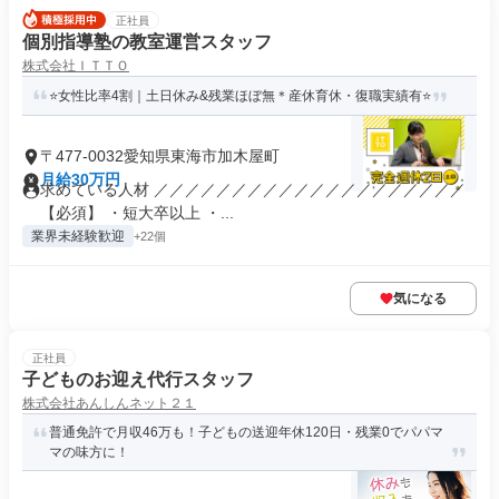
正社員
個別指導塾の教室運営スタッフ
株式会社ＩＴＴＯ
⭐女性比率4割｜土日休み&残業ほぼ無＊産休育休・復職実績有⭐
〒477-0032愛知県東海市加木屋町
月給30万円
求めている人材 ／／／／／／／／／／／／／／／／／／／／
【必須】 ・短大卒以上 ・...
業界未経験歓迎
+22個
気になる
正社員
子どものお迎え代行スタッフ
株式会社あんしんネット２１
普通免許で月収46万も！子どもの送迎年休120日・残業0でパパマ
マの味方に！