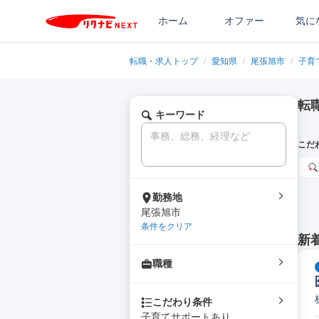
ホーム
オファー
気に
転職・求人トップ
/
愛知県
/
尾張旭市
/
子育
転
キーワード
こだ
勤務地
尾張旭市
条件をクリア
新
職種
こだわり条件
子育てサポートあり