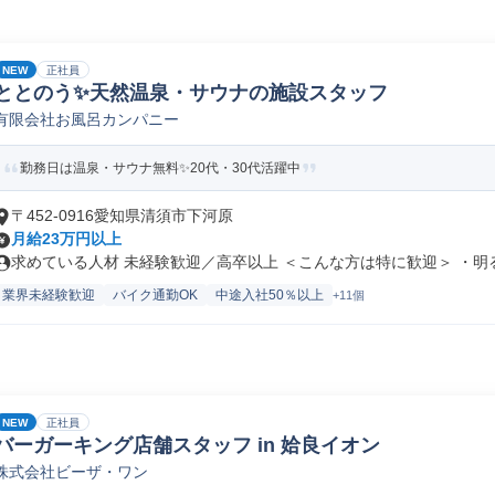
NEW
正社員
ととのう✨天然温泉・サウナの施設スタッフ
有限会社お風呂カンパニー
勤務日は温泉・サウナ無料✨20代・30代活躍中
〒452-0916愛知県清須市下河原
月給23万円以上
求めている人材 未経験歓迎／高卒以上 ＜こんな方は特に歓迎＞ ・明る.
業界未経験歓迎
バイク通勤OK
中途入社50％以上
+11個
NEW
正社員
バーガーキング店舗スタッフ in 姶良イオン
株式会社ビーザ・ワン