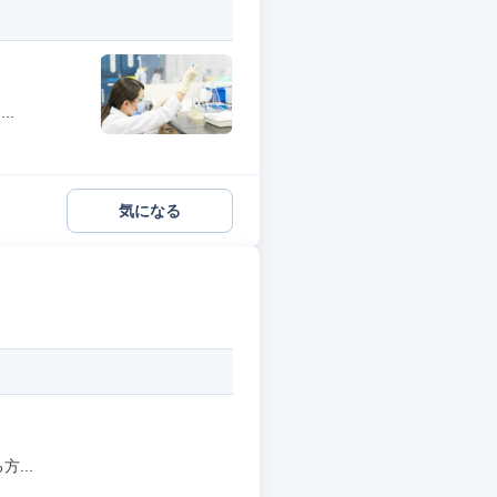
..
気になる
...