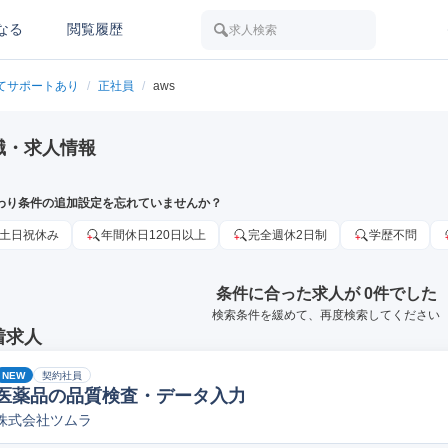
なる
閲覧履歴
求人検索
てサポートあり
/
正社員
/
aws
職・求人情報
わり条件の追加設定を忘れていませんか？
土日祝休み
年間休日120日以上
完全週休2日制
学歴不問
条件に合った求人が 0件でした
検索条件を緩めて、再度検索してください
着求人
NEW
契約社員
医薬品の品質検査・データ入力
株式会社ツムラ