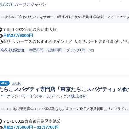
株式会社カーブスジャパン
女性の「変わりたい」をサポート/週休2日/日祝休/長期休暇/染髪・ネイルOK※
〒880-0022宮崎県宮崎市大橋
月給22万9000円
資格 ＼カーブスのおすすめポイント／ 人をサポートする仕事がしたい…
業界未経験歓迎
学歴不問
経験不問
ブランクOK
+3個
NEW
正社員
たらこスパゲティ専門店「東京たらこスパゲティ」の飲
アークランドサービスホールディングス株式会社
員/転勤なし)
＜＜ 地域限定募集 ＞＞全国転勤なし／UIターン歓迎／家賃補助あり／プライム上
〒171-0022東京都豊島区南池袋
月給27万5900円～31万7700円