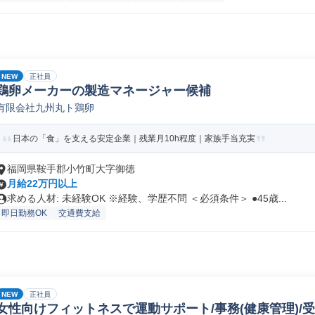
NEW
正社員
鶏卵メーカーの製造マネージャー候補
有限会社九州丸ト鶏卵
日本の「食」を支える安定企業｜残業月10h程度｜家族手当充実
福岡県鞍手郡小竹町大字御徳
月給22万円以上
求める人材: 未経験OK ※経験、学歴不問 ＜必須条件＞ ●45歳...
即日勤務OK
交通費支給
NEW
正社員
女性向けフィットネスで運動サポート/事務(健康管理)/