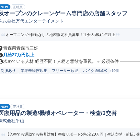
NEW
正社員
秋オープンのクレーンゲーム専門店の店舗スタッフ
株式会社万代エンターテイメント
オープニング⭐転勤なしの地域限定社員募集！社会人経験1年以上
青森県青森市三好
月給27万円以上
求めている人材 経歴不問！人柄と意欲を重視。 ✅必須条件 ――――――
制服あり
業界未経験歓迎
フリーター歓迎
バイク通勤OK
+19個
NEW
正社員
医療用品の製造/機械オペレーター・検査/3交替
株式会社平山
【入寮でも通勤でも特典対象】寮費サポートor祝金20万円｜生活支援・前払い制度