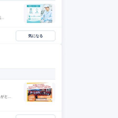
..
気になる
と...