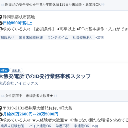
医薬品の安全安心を守る✨年間休日129日✨未経験・異業種OK
静岡県藤枝市築地
日給8900円以上
求めている人材 【必須条件】 ●高卒以上 ●PCの基本操作・入力ができ.
制服あり
業界未経験歓迎
ランチタイム
社員登用あり
+27個
NEW
正社員
大飯発電所でのID発行業務事務スタッフ
株式会社アイビックス
女性活躍中！未経験者大歓迎★
〒919-2101福井県大飯郡おおい町大島
月給20万2600円～20万5000円
求めている人材 ★未経験者大歓迎★ ※他にない新たな職場を求めてる方
業界未経験歓迎
バイク通勤OK
学歴不問
車通勤OK
+5個