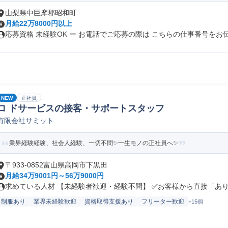
山梨県中巨摩郡昭和町
月給22万8000円以上
応募資格 未経験OK ー お電話でご応募の際は こちらの仕事番号をお伝.
NEW
正社員
ロ ドサービスの接客・サポートスタッフ
有限会社サミット
業界経験経験、社会人経験、一切不問✨一生モノの正社員へ✨
〒933-0852富山県高岡市下黒田
月給34万9001円～56万9000円
求めている人材 【未経験者歓迎・経験不問】 ✅お客様から直接「ありが
制服あり
業界未経験歓迎
資格取得支援あり
フリーター歓迎
+15個