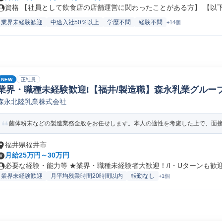
資格 【社員として飲食店の店舗運営に関わったことがある方】 【以下の
業界未経験歓迎
中途入社50％以上
学歴不問
経験不問
+14個
NEW
正社員
業界・職種未経験歓迎!【福井/製造職】森永乳業グループ
森永北陸乳業株式会社
ペレーター/ラインマネージャー(食品/飲料/たばこ)
菌体粉末などの製造業務全般をお任せします。本人の適性を考慮した上で、面接に
福井県福井市
月給25万円～30万円
必要な経験・能力等 ★業界・職種未経験者大歓迎！/I・Uターンも歓迎！
業界未経験歓迎
月平均残業時間20時間以内
転勤なし
+1個