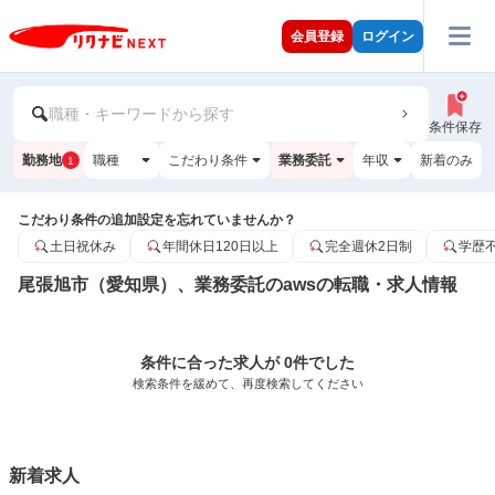
会員登録
ログイン
職種・キーワードから探す
条件保存
勤務地
職種
こだわり条件
業務委託
年収
新着のみ
1
こだわり条件の追加設定を忘れていませんか？
土日祝休み
年間休日120日以上
完全週休2日制
学歴
尾張旭市（愛知県）、業務委託のawsの転職・求人情報
条件に合った求人が 0件でした
検索条件を緩めて、再度検索してください
新着求人