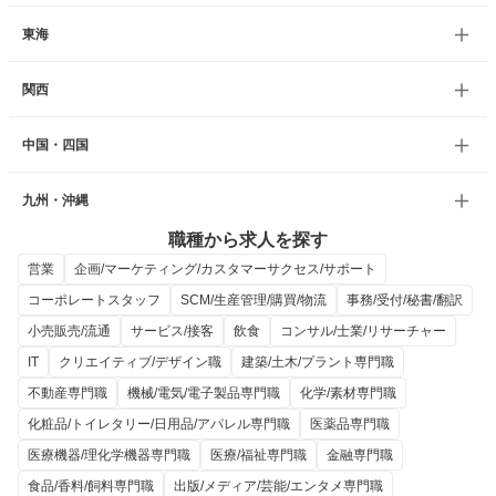
東海
関西
中国・四国
九州・沖縄
職種から求人を探す
営業
企画/マーケティング/カスタマーサクセス/サポート
コーポレートスタッフ
SCM/生産管理/購買/物流
事務/受付/秘書/翻訳
小売販売/流通
サービス/接客
飲食
コンサル/士業/リサーチャー
IT
クリエイティブ/デザイン職
建築/土木/プラント専門職
不動産専門職
機械/電気/電子製品専門職
化学/素材専門職
化粧品/トイレタリー/日用品/アパレル専門職
医薬品専門職
医療機器/理化学機器専門職
医療/福祉専門職
金融専門職
食品/香料/飼料専門職
出版/メディア/芸能/エンタメ専門職